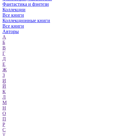
Фантастика и фэнтези
Коллекции
Все книги
Коллекционные книги
Все книги
Авторы
А
Б
В
Г
Д
Е
Ж
З
И
Й
К
Л
М
Н
О
П
Р
С
Т