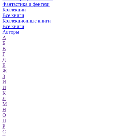
Фантастика и фэнтези
Коллекции
Все книги
Коллекционные книги
Все книги
Авторы
А
Б
В
Г
Д
Е
Ж
З
И
Й
К
Л
М
Н
О
П
Р
С
Т