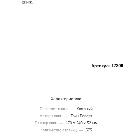
17309
Артикул:
Характеристики
Переплет книги
—
Кожаный
Авторы книг
—
Грин Роберт
Размер книг
—
170 х 240 х 52 мм
Количество страниц
—
575