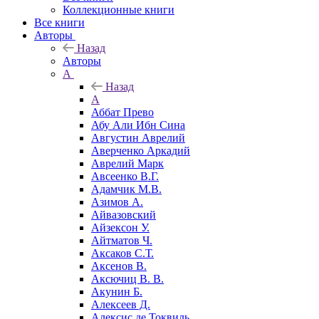
Коллекционные книги
Все книги
Авторы
Назад
Авторы
А
Назад
А
Аббат Прево
Абу Али Ибн Сина
Августин Аврелий
Аверченко Аркадий
Аврелий Марк
Авсеенко В.Г.
Адамчик М.В.
Азимов А.
Айвазовский
Айзексон У.
Айтматов Ч.
Аксаков С.Т.
Аксенов В.
Аксючиц В. В.
Акунин Б.
Алексеев Д.
Алексис де Токвиль