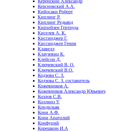
Керенский Александр
Керсновский А.А.
Кийосаки Роберт
Киплинг Р.
Киплинг Редьярд
Кирхейзен Гертруда
Киселев А. К.
Киссинджер Г.
Киссинджер Генри
Клавелл
Клаузевиц К.
Клейсон Д.
Ключевский В. О.
Ключевский В.О.
Кодзова С. З.
Кодзова С. З. составитель
Кожевников А.
Кожевников Александр Юрьевич
Козлов С.В.
Коллинз У.
Кондильяк
Кони А.Ф.
Кони Анатолий
Конфуций
Корешкин И.А