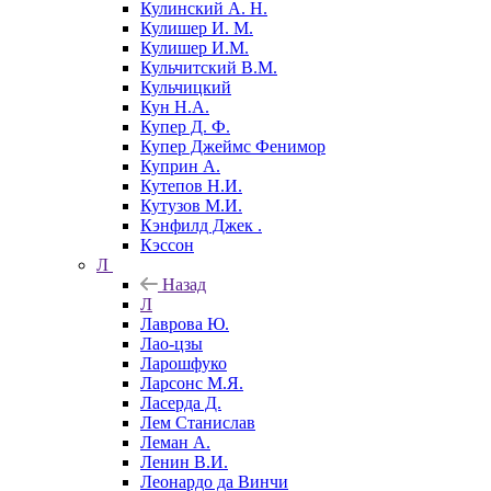
Кулинский А. Н.
Кулишер И. М.
Кулишер И.М.
Кульчитский В.М.
Кульчицкий
Кун Н.А.
Купер Д. Ф.
Купер Джеймс Фенимор
Куприн А.
Кутепов Н.И.
Кутузов М.И.
Кэнфилд Джек .
Кэссон
Л
Назад
Л
Лаврова Ю.
Лао-цзы
Ларошфуко
Ларсонс М.Я.
Ласерда Д.
Лем Станислав
Леман А.
Ленин В.И.
Леонардо да Винчи