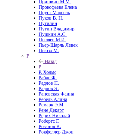
Пришвин М.М.
Прокофьева Елена
Пруст Марсель
Пуков В. Н.
Путилин
Путин Владимир
Пушкин А.С.
Пыляев М.И.
Пьер-Шарль Левек
Пьюзо М.
Р
Назад
Р
Р. Холмс
Рабле Ф.
Радлов Н.
Радлов Э.
Раневская Фаина
Ребель Алина
Ремарк Э.М.
Рене Декарт
Рерих Николай
Робертс Г.
Розанов В.
Рокфеллер Джон