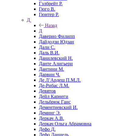
Гэлбрейт Р.
Гюго В.
Гюнтер Р.
Д
Назад
Д
Даверио Филипп
Дайдодзи Юдзан
Дали С.
Даль В.И.
Данилевский Н.
Данте Алигьери
Дантини М.
Дарвин Ч.
Де Л’Ардеш П.М.Л.
Де-Рибас Л.М.
Девятов
Дейл Карнеги
Дельбрюк Ганс
Дементиевский И.
Деминг Э.
Деркач А.В.
Деркач Ольга Абрамовна
Дефо Д.
Дефо Даниель