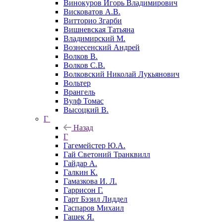
Винокуров Игорь Владимирович
Висковатов А.В.
Витторио Згарби
Вишневская Татьяна
Владимирский М.
Вознесенский Андрей
Волков В.
Волков С.В.
Волковский Николай Лукьянович
Вольтер
Врангель
Вулф Томас
Высоцкий В.
Г
Назад
Г
Гагемейстер Ю.А.
Гай Светоний Транквилл
Гайдар А.
Галкин К.
Гамазкова И. Л.
Гаррисон Г.
Гарт Бэзил Лиддел
Гаспаров Михаил
Гашек Я.