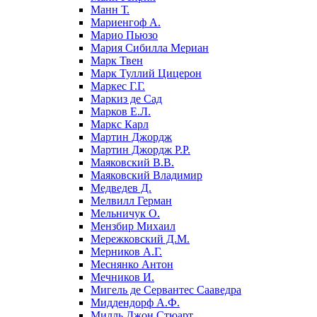
Манн Т.
Мариенгоф А.
Марио Пьюзо
Мария Сибилла Мериан
Марк Твен
Марк Туллий Цицерон
Маркес Г.Г.
Маркиз де Сад
Марков Е.Л.
Маркс Карл
Мартин Джордж
Мартин Джордж Р.Р.
Маяковский В.В.
Маяковский Владимир
Медведев Д.
Мелвилл Герман
Мельничук О.
Мензбир Михаил
Мережковский Д.М.
Мерников А.Г.
Меснянко Антон
Мечников И.
Мигель де Сервантес Сааведра
Миддендорф А.Ф.
Милль Джон Стюарт