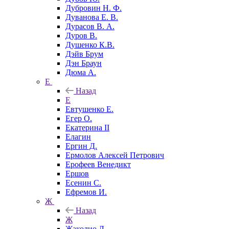
Дубровин Н. Ф.
Дуванова Е. В.
Дурасов В. А.
Дуров В.
Душенко К.В.
Дэйв Брум
Дэн Браун
Дюма А.
Е
Назад
Е
Евтушенко Е.
Егер О.
Екатерина II
Елагин
Ергин Д.
Ермолов Алексей Петрович
Ерофеев Венедикт
Ершов
Есенин С.
Ефремов И.
Ж
Назад
Ж
Жаколио Л.