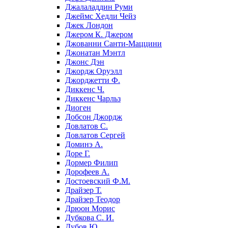
Джалаладдин Руми
Джеймс Хедли Чейз
Джек Лондон
Джером К. Джером
Джованни Санти-Маццини
Джонатан Мэнтл
Джонс Дэн
Джордж Оруэлл
Джорджетти Ф.
Диккенс Ч.
Диккенс Чарльз
Диоген
Добсон Джордж
Довлатов С.
Довлатов Сергей
Доминэ А.
Доре Г.
Дормер Филип
Дорофеев А.
Достоевский Ф.М.
Драйзер Т.
Драйзер Теодор
Дрюон Морис
Дубкова С. И.
Дубов Ю.