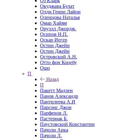
Оз Кларк
Окуджава Булат
Олди Генри Лайон
Оленцова Наталья
Омар Хайям
Оруэлл Джордж.
Осипов Н.П.
Оскар Иегер
Остин Джейн
Остин Джейн
Островский А.Н.
Отто фон Коцебу
Ошо
П
Назад
П
Пакетт Мадлен
Панов Александр
Пантилеева А.И
Парсонс Джон
Парфенов Л.
Пастернак Б.
Паустовский Константин
Пачоли Арка
Пачоли Л.