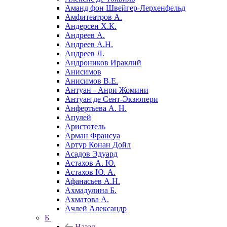
Аманд фон Швейгер-Лерхенфельд
Амфитеатров А.
Андерсен Х.К.
Андреев А.
Андреев А.Н.
Андреев Л.
Андроников Ираклий
Анисимов
Анисимов В.Е.
Антуан - Анри Жомини
Антуан де Сент-Экзюпери
Анфертьева А. Н.
Апулей
Аристотель
Арман Франсуа
Артур Конан Дойл
Асадов Эдуард
Астахов А. Ю.
Астахов Ю. А.
Афанасьев А.Н.
Ахмадулина Б.
Ахматова А.
Ачлей Александр
Б
Назад