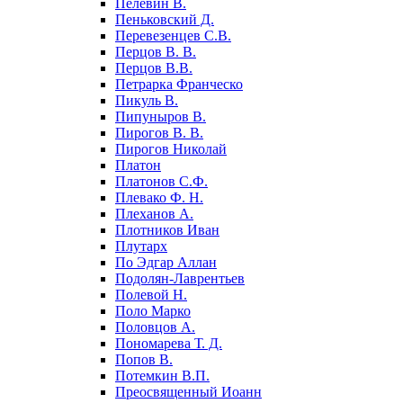
Пелевин В.
Пеньковский Д.
Перевезенцев С.В.
Перцов В. В.
Перцов В.В.
Петрарка Франческо
Пикуль В.
Пипуныров В.
Пирогов В. В.
Пирогов Николай
Платон
Платонов С.Ф.
Плевако Ф. Н.
Плеханов А.
Плотников Иван
Плутарх
По Эдгар Аллан
Подолян-Лаврентьев
Полевой Н.
Поло Марко
Половцов А.
Пономарева Т. Д.
Попов В.
Потемкин В.П.
Преосвященный Иоанн