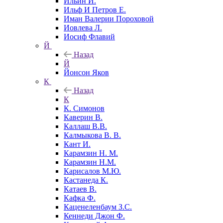
Ильин И.
Ильф И Петров Е.
Иман Валерии Пороховой
Иовлева Л.
Иосиф Флавий
Й
Назад
Й
Йонсон Яков
К
Назад
К
К. Симонов
Каверин В.
Каллаш В.В.
Калмыкова В. В.
Кант И.
Карамзин Н. М.
Карамзин Н.М.
Карисалов М.Ю.
Кастанеда К.
Катаев В.
Кафка Ф.
Каценеленбаум З.С.
Кеннеди Джон Ф.