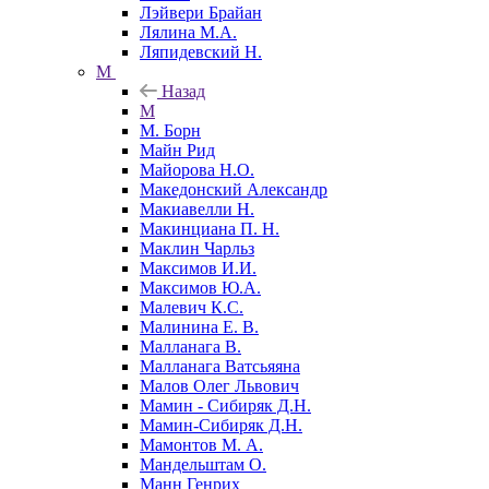
Лэйвери Брайан
Лялина М.А.
Ляпидевский Н.
М
Назад
М
М. Борн
Майн Рид
Майорова Н.О.
Македонский Александр
Макиавелли Н.
Макинциана П. Н.
Маклин Чарльз
Максимов И.И.
Максимов Ю.А.
Малевич К.С.
Малинина Е. В.
Малланага В.
Малланага Ватсьяяна
Малов Олег Львович
Мамин - Сибиряк Д.Н.
Мамин-Сибиряк Д.Н.
Мамонтов М. А.
Мандельштам О.
Манн Генрих