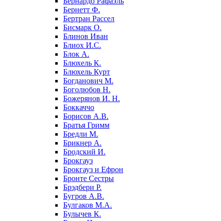
Бернардо Рафаэль
Бернетт Ф.
Бертран Рассел
Бисмарк О.
Блинов Иван
Блиох И.С.
Блок А.
Блюхель К.
Блюхель Курт
Богданович М.
Боголюбов Н.
Божерянов И. Н.
Боккаччо
Борисов А.В.
Братья Гримм
Бредли М.
Брикнер А.
Бродский И.
Брокгауз
Брокгауз и Ефрон
Бронте Сестры
Брэдбери Р.
Бугров А.В.
Булгаков М.А.
Булычев К.