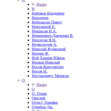
Назад
Н
Набоков Владимир
Наполеон
Небольсин Павел
Неволиной Е.
Некрасов Н.А.
Немирович-Данченко В.
Нерсесов Я.Н.
Нечволодов А.
Николай Кузанский
Ницше Ф.
Ной Харари Юваль
Носков Николай
Носов Константин
Носов Н.
Нострадамус Мишель
О
Назад
О
О. Генри
Овидий
Огюст Эскофье
Одюбон Дж.