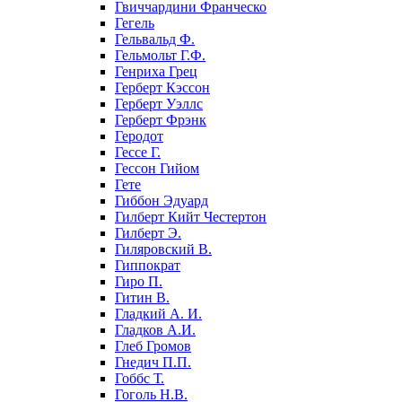
Гвиччардини Франческо
Гегель
Гельвальд Ф.
Гельмольт Г.Ф.
Генриха Грец
Герберт Кэссон
Герберт Уэллс
Герберт Фрэнк
Геродот
Гессе Г.
Гессон Гийом
Гете
Гиббон Эдуард
Гилберт Кийт Честертон
Гилберт Э.
Гиляровский В.
Гиппократ
Гиро П.
Гитин В.
Гладкий А. И.
Гладков А.И.
Глеб Громов
Гнедич П.П.
Гоббс Т.
Гоголь Н.В.