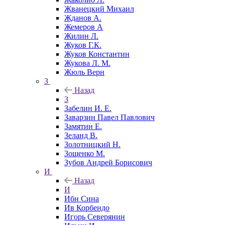
Жванецкий Михаил
Жданов А.
Жемеров А
Жилин Л.
Жуков Г.К.
Жуков Константин
Жукова Л. М.
Жюль Верн
З
Назад
З
Забелин И. Е.
Заварзин Павел Павлович
Замятин Е.
Зеланд В.
Золотницкий Н.
Зощенко М.
Зубов Андрей Борисович
И
Назад
И
Ибн Сина
Ив Корбендо
Игорь Северянин