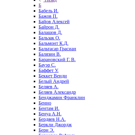
Б
Бабель И.
Бажов П.
Байов Алексей
Байрон Д.
Балашов Д.
Бальзак О.
Бальмонт К.Д.
Бальтасар Грасиан
Балязин В.
Барановский Г. В.
Бауэр С.
Баффет У.
Беккет Венди
Белый Андрей
Беляев А.
Беляев Александр
Бенджамин Франклин
Бенно
Бентам И.
Бенуа А.Н.
Бердяев Н.А.
Беркли Джордж
Берн Э.