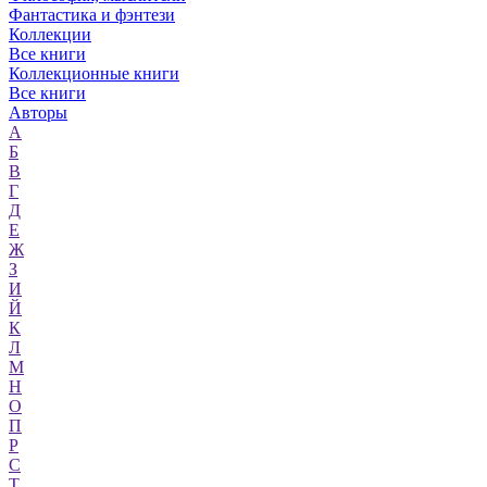
Фантастика и фэнтези
Коллекции
Все книги
Коллекционные книги
Все книги
Авторы
А
Б
В
Г
Д
Е
Ж
З
И
Й
К
Л
М
Н
О
П
Р
С
Т