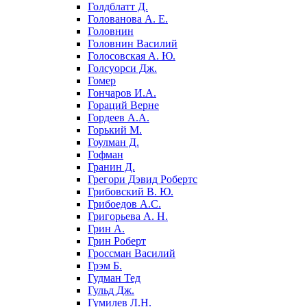
Голдблатт Д.
Голованова А. Е.
Головнин
Головнин Василий
Голосовская А. Ю.
Голсуорси Дж.
Гомер
Гончаров И.А.
Гораций Верне
Гордеев А.А.
Горький М.
Гоулман Д.
Гофман
Гранин Д.
Грегори Дэвид Робертс
Грибовский В. Ю.
Грибоедов А.С.
Григорьева А. Н.
Грин А.
Грин Роберт
Гроссман Василий
Грэм Б.
Гудман Тед
Гульд Дж.
Гумилев Л.Н.