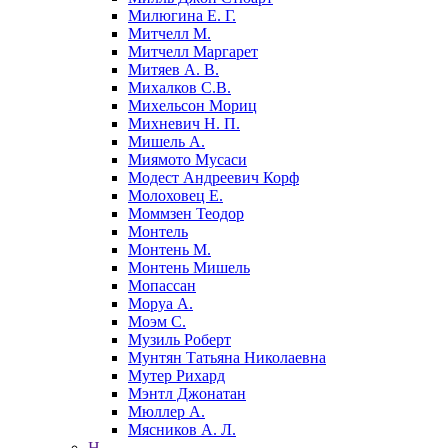
Милюгина Е. Г.
Митчелл М.
Митчелл Маргарет
Митяев А. В.
Михалков С.В.
Михельсон Мориц
Михневич Н. П.
Мишель А.
Миямото Мусаси
Модест Андреевич Корф
Молоховец Е.
Моммзен Теодор
Монтель
Монтень М.
Монтень Мишель
Мопассан
Моруа А.
Моэм С.
Музиль Роберт
Мунтян Татьяна Николаевна
Мутер Рихард
Мэнтл Джонатан
Мюллер А.
Мясников А. Л.
Н