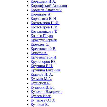
Корешкин И.А.
Коринфский Аполлон
Корнеев Анатолий
Корнилов А.
Корчагина Е. Н
Костомаров Н. И.
Костомаров Н.И.
Котельникова Т.
Коэльо Пауло
Кракфус Герман
Кремлев С.
Крестовский В.
Кристи А.
Крузенштерн И.
Крутогоров Ю.
Кручина Е.Н.
Кручина Евгений
Крылов И. А.
Кузмин М.А.
Кузнецов Б.
Кузьмин В. В.
Кузьмин Владимир
Кулаев Иван
Кулакова О.Ю.
Куликов В.