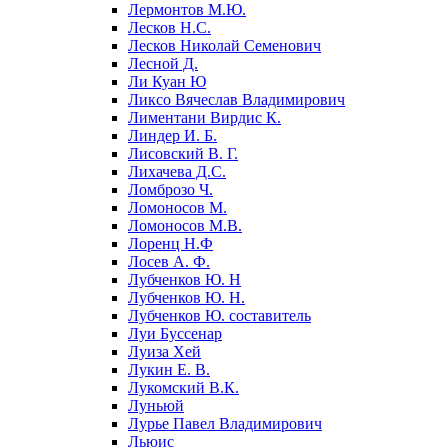
Лермонтов М.Ю.
Лесков Н.С.
Лесков Николай Семенович
Лесной Д.
Ли Куан Ю
Ликсо Вячеслав Владимирович
Лиментани Вирдис К.
Линдер И. Б.
Лисовский В. Г.
Лихачева Д.С.
Ломброзо Ч.
Ломоносов М.
Ломоносов М.В.
Лоренц Н.Ф
Лосев А. Ф.
Лубченков Ю. Н
Лубченков Ю. Н.
Лубченков Ю. составитель
Луи Буссенар
Луиза Хей
Лукин Е. В.
Лукомский В.К.
Луньюй
Лурье Павел Владимирович
Льюис