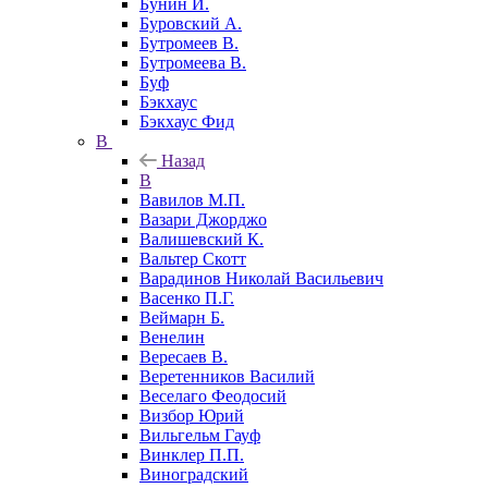
Бунин И.
Буровский А.
Бутромеев В.
Бутромеева В.
Буф
Бэкхаус
Бэкхаус Фид
В
Назад
В
Вавилов М.П.
Вазари Джорджо
Валишевский К.
Вальтер Скотт
Варадинов Николай Васильевич
Васенко П.Г.
Веймарн Б.
Венелин
Вересаев В.
Веретенников Василий
Веселаго Феодосий
Визбор Юрий
Вильгельм Гауф
Винклер П.П.
Виноградский