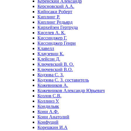
Керенский Александр
Керсновский А.А.
Кийосаки Роберт
Киплинг Р.
Киплинг Редьярд
Кирхейзен Гертруда
Киселев А. К.
Киссинджер Г.
Киссинджер Генри
Клавелл
Клаузевиц К.
Клейсон Д.
Ключевский В. О.
Ключевский В.О.
Кодзова С. З.
Кодзова С. З. составитель
Кожевников А.
Кожевников Александр Юрьевич
Козлов С.В.
Коллинз У.
Кондильяк
Кони А.Ф.
Кони Анатолий
Конфуций
Корешкин И.А