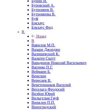
Бунин И.
Буровский А.
Бутромеев В.
Бутромеева В.
Буф
Бэкхаус
Бэкхаус Фид
В
Назад
В
Вавилов М.П.
Вазари Джорджо
Валишевский К.
Вальтер Скотт
Варадинов Николай Васильевич
Васенко П.Г.
Веймарн Б.
Венелин
Вересаев В.
Веретенников Василий
Веселаго Феодосий
Визбор Юрий
Вильгельм Гауф
Винклер П.П.
Виноградский