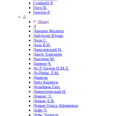
Гэлбрейт Р.
Гюго В.
Гюнтер Р.
Д
Назад
Д
Даверио Филипп
Дайдодзи Юдзан
Дали С.
Даль В.И.
Данилевский Н.
Данте Алигьери
Дантини М.
Дарвин Ч.
Де Л’Ардеш П.М.Л.
Де-Рибас Л.М.
Девятов
Дейл Карнеги
Дельбрюк Ганс
Дементиевский И.
Деминг Э.
Деркач А.В.
Деркач Ольга Абрамовна
Дефо Д.
Дефо Даниель