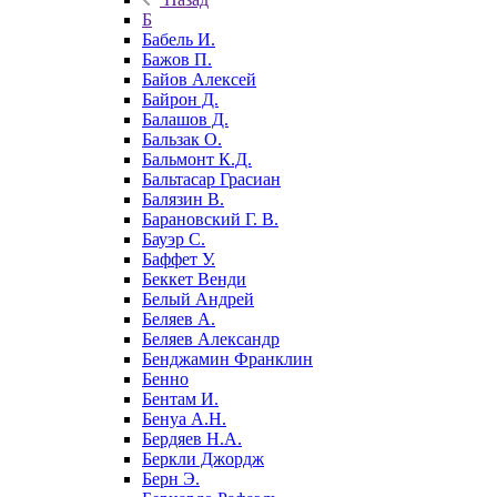
Б
Бабель И.
Бажов П.
Байов Алексей
Байрон Д.
Балашов Д.
Бальзак О.
Бальмонт К.Д.
Бальтасар Грасиан
Балязин В.
Барановский Г. В.
Бауэр С.
Баффет У.
Беккет Венди
Белый Андрей
Беляев А.
Беляев Александр
Бенджамин Франклин
Бенно
Бентам И.
Бенуа А.Н.
Бердяев Н.А.
Беркли Джордж
Берн Э.