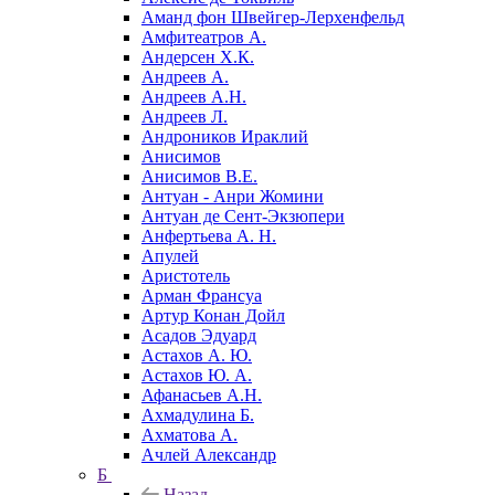
Аманд фон Швейгер-Лерхенфельд
Амфитеатров А.
Андерсен Х.К.
Андреев А.
Андреев А.Н.
Андреев Л.
Андроников Ираклий
Анисимов
Анисимов В.Е.
Антуан - Анри Жомини
Антуан де Сент-Экзюпери
Анфертьева А. Н.
Апулей
Аристотель
Арман Франсуа
Артур Конан Дойл
Асадов Эдуард
Астахов А. Ю.
Астахов Ю. А.
Афанасьев А.Н.
Ахмадулина Б.
Ахматова А.
Ачлей Александр
Б
Назад