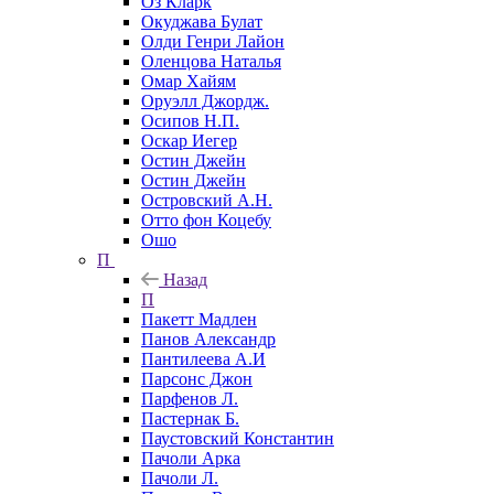
Оз Кларк
Окуджава Булат
Олди Генри Лайон
Оленцова Наталья
Омар Хайям
Оруэлл Джордж.
Осипов Н.П.
Оскар Иегер
Остин Джейн
Остин Джейн
Островский А.Н.
Отто фон Коцебу
Ошо
П
Назад
П
Пакетт Мадлен
Панов Александр
Пантилеева А.И
Парсонс Джон
Парфенов Л.
Пастернак Б.
Паустовский Константин
Пачоли Арка
Пачоли Л.