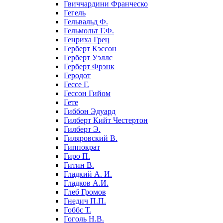
Гвиччардини Франческо
Гегель
Гельвальд Ф.
Гельмольт Г.Ф.
Генриха Грец
Герберт Кэссон
Герберт Уэллс
Герберт Фрэнк
Геродот
Гессе Г.
Гессон Гийом
Гете
Гиббон Эдуард
Гилберт Кийт Честертон
Гилберт Э.
Гиляровский В.
Гиппократ
Гиро П.
Гитин В.
Гладкий А. И.
Гладков А.И.
Глеб Громов
Гнедич П.П.
Гоббс Т.
Гоголь Н.В.