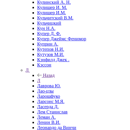
Кулинский А. Н.
Кулишер И. М.
Кулишер И.М.
Кульчитский В.М.
Кульчицкий
Кун Н.А.
Купер Д. Ф.
Купер Джеймс Фенимор
Куприн А.
Кутепов Н.И.
Кутузов М.И.
Кэнфилд Джек .
Кэссон
Л
Назад
Л
Лаврова Ю.
Лао-цзы
Ларошфуко
Ларсонс М.Я.
Ласерда Д.
Лем Станислав
Леман А.
Ленин В.И.
Леонардо да Винчи