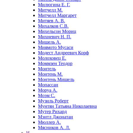
Милюгина Е. Г.
Митчелл М.
Митчелл Маргарет
Митяев А. В.
Михалков С.В.
Михельсон Мориц
Михневич Н. П.
Мишель А.
Миямото Мусаси
Модест Андреевич Корф
Молоховец Е.
Моммзен Теодор
Монтель
Монтень М.
Монтень Мишель
Мопассан
Моруа А.
Моэм С.
Музиль Роберт
Мунтян Татьяна Николаевна
Мутер Рихард
Мэнтл Джонатан
Мюллер А.
Мясников А. Л.
Н