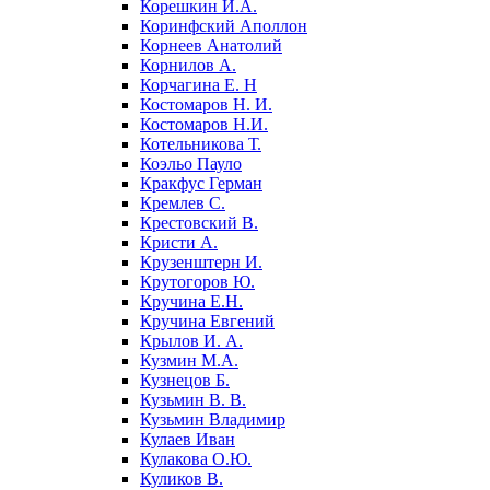
Корешкин И.А.
Коринфский Аполлон
Корнеев Анатолий
Корнилов А.
Корчагина Е. Н
Костомаров Н. И.
Костомаров Н.И.
Котельникова Т.
Коэльо Пауло
Кракфус Герман
Кремлев С.
Крестовский В.
Кристи А.
Крузенштерн И.
Крутогоров Ю.
Кручина Е.Н.
Кручина Евгений
Крылов И. А.
Кузмин М.А.
Кузнецов Б.
Кузьмин В. В.
Кузьмин Владимир
Кулаев Иван
Кулакова О.Ю.
Куликов В.