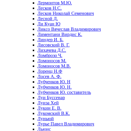
Лермонтов М.Ю.
Лесков Н.С.
Лесков Николай Семенович
Лесной Д.
Ли Куан Ю
Ликсо Вячеслав Владимирович
Лиментани Вирдис К.
Линдер И. Б.
Лисовский В. Г.
Лихачева Д.С.
Ломброзо Ч.
Ломоносов М.
Ломоносов М.В.
Лоренц Н.Ф
Лосев А. Ф.
Лубченков Ю. Н
Лубченков Ю. Н.
Лубченков Ю. составитель
Луи Буссенар
Луиза Хей
Лукин Е. В.
Лукомский В.К.
Луньюй
Лурье Павел Владимирович
Льюис