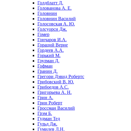
Голдблатт Д.
Голованова А. Е.
Головнин
Головнин Василий
Голосовская А. Ю.
Голсуорси Дж.
Гомер
Гончаров И.А.
Гораций Верне
Гордеев А.А.
Горький М.
Гоулман Д.
Гофман
Гранин Д.
Грегори Дэвид Робертс
Грибовский В. Ю.
Грибоедов А.С.
Григорьева А. Н.
Грин А.
Грин Роберт
Гроссман Василий
Грэм Б.
Гудман Тед
Гульд Дж.
Гумилев Л.Н.