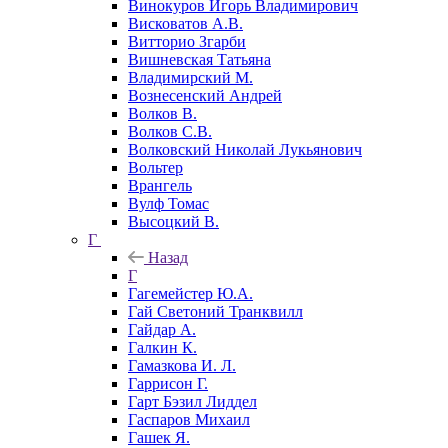
Винокуров Игорь Владимирович
Висковатов А.В.
Витторио Згарби
Вишневская Татьяна
Владимирский М.
Вознесенский Андрей
Волков В.
Волков С.В.
Волковский Николай Лукьянович
Вольтер
Врангель
Вулф Томас
Высоцкий В.
Г
Назад
Г
Гагемейстер Ю.А.
Гай Светоний Транквилл
Гайдар А.
Галкин К.
Гамазкова И. Л.
Гаррисон Г.
Гарт Бэзил Лиддел
Гаспаров Михаил
Гашек Я.