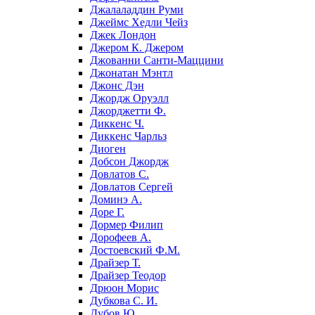
Джалаладдин Руми
Джеймс Хедли Чейз
Джек Лондон
Джером К. Джером
Джованни Санти-Маццини
Джонатан Мэнтл
Джонс Дэн
Джордж Оруэлл
Джорджетти Ф.
Диккенс Ч.
Диккенс Чарльз
Диоген
Добсон Джордж
Довлатов С.
Довлатов Сергей
Доминэ А.
Доре Г.
Дормер Филип
Дорофеев А.
Достоевский Ф.М.
Драйзер Т.
Драйзер Теодор
Дрюон Морис
Дубкова С. И.
Дубов Ю.