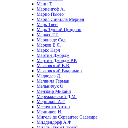
Манн Т.
Мариенгоф А.
Марио Пьюзо
Мария Сибилла Мериан
Марк Твен
Марк Туллий Цицерон
Маркес Г.Г.
Маркиз де Сад
Марков Е.Л.
Маркс Карл
Мартин Джордж
Мартин Джордж Р.Р.
Маяковский В.В.
Маяковский Владимир
Медведев Д.
Мелвилл Герман
Мельничук О.
Мензбир Михаил
Мережковский Д.М.
Мерников А.Г.
Меснянко Антон
Мечников И.
Мигель де Сервантес Сааведра
Миддендорф А.Ф.
Милль Джон Стюарт