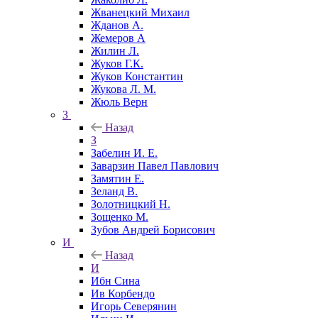
Жванецкий Михаил
Жданов А.
Жемеров А
Жилин Л.
Жуков Г.К.
Жуков Константин
Жукова Л. М.
Жюль Верн
З
Назад
З
Забелин И. Е.
Заварзин Павел Павлович
Замятин Е.
Зеланд В.
Золотницкий Н.
Зощенко М.
Зубов Андрей Борисович
И
Назад
И
Ибн Сина
Ив Корбендо
Игорь Северянин