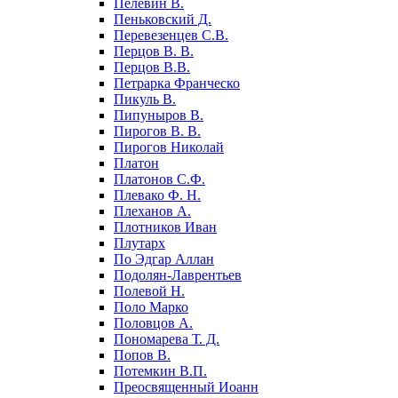
Пелевин В.
Пеньковский Д.
Перевезенцев С.В.
Перцов В. В.
Перцов В.В.
Петрарка Франческо
Пикуль В.
Пипуныров В.
Пирогов В. В.
Пирогов Николай
Платон
Платонов С.Ф.
Плевако Ф. Н.
Плеханов А.
Плотников Иван
Плутарх
По Эдгар Аллан
Подолян-Лаврентьев
Полевой Н.
Поло Марко
Половцов А.
Пономарева Т. Д.
Попов В.
Потемкин В.П.
Преосвященный Иоанн