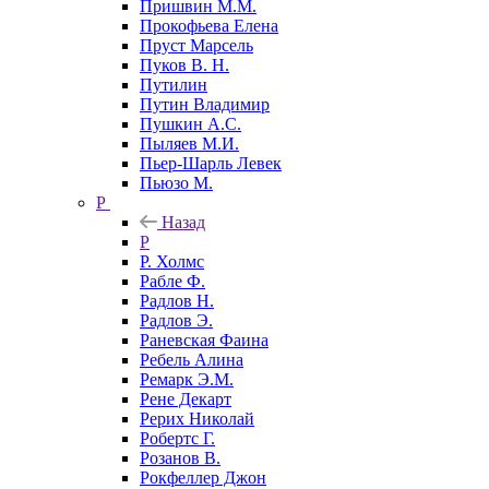
Пришвин М.М.
Прокофьева Елена
Пруст Марсель
Пуков В. Н.
Путилин
Путин Владимир
Пушкин А.С.
Пыляев М.И.
Пьер-Шарль Левек
Пьюзо М.
Р
Назад
Р
Р. Холмс
Рабле Ф.
Радлов Н.
Радлов Э.
Раневская Фаина
Ребель Алина
Ремарк Э.М.
Рене Декарт
Рерих Николай
Робертс Г.
Розанов В.
Рокфеллер Джон