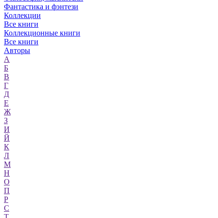
Фантастика и фэнтези
Коллекции
Все книги
Коллекционные книги
Все книги
Авторы
А
Б
В
Г
Д
Е
Ж
З
И
Й
К
Л
М
Н
О
П
Р
С
Т