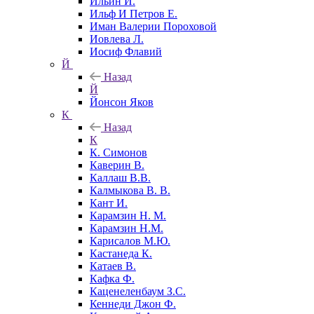
Ильин И.
Ильф И Петров Е.
Иман Валерии Пороховой
Иовлева Л.
Иосиф Флавий
Й
Назад
Й
Йонсон Яков
К
Назад
К
К. Симонов
Каверин В.
Каллаш В.В.
Калмыкова В. В.
Кант И.
Карамзин Н. М.
Карамзин Н.М.
Карисалов М.Ю.
Кастанеда К.
Катаев В.
Кафка Ф.
Каценеленбаум З.С.
Кеннеди Джон Ф.