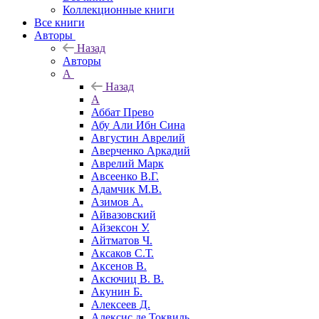
Коллекционные книги
Все книги
Авторы
Назад
Авторы
А
Назад
А
Аббат Прево
Абу Али Ибн Сина
Августин Аврелий
Аверченко Аркадий
Аврелий Марк
Авсеенко В.Г.
Адамчик М.В.
Азимов А.
Айвазовский
Айзексон У.
Айтматов Ч.
Аксаков С.Т.
Аксенов В.
Аксючиц В. В.
Акунин Б.
Алексеев Д.
Алексис де Токвиль