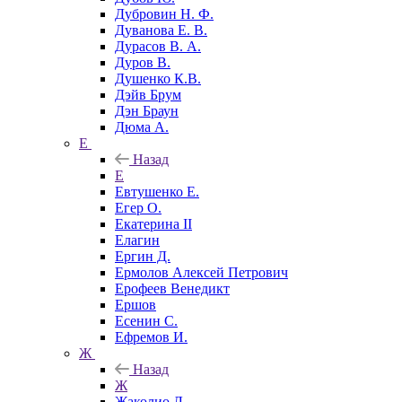
Дубровин Н. Ф.
Дуванова Е. В.
Дурасов В. А.
Дуров В.
Душенко К.В.
Дэйв Брум
Дэн Браун
Дюма А.
Е
Назад
Е
Евтушенко Е.
Егер О.
Екатерина II
Елагин
Ергин Д.
Ермолов Алексей Петрович
Ерофеев Венедикт
Ершов
Есенин С.
Ефремов И.
Ж
Назад
Ж
Жаколио Л.