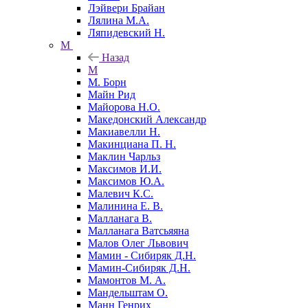
Лэйвери Брайан
Лялина М.А.
Ляпидевский Н.
М
Назад
М
М. Борн
Майн Рид
Майорова Н.О.
Македонский Александр
Макиавелли Н.
Макинциана П. Н.
Маклин Чарльз
Максимов И.И.
Максимов Ю.А.
Малевич К.С.
Малинина Е. В.
Малланага В.
Малланага Ватсьяяна
Малов Олег Львович
Мамин - Сибиряк Д.Н.
Мамин-Сибиряк Д.Н.
Мамонтов М. А.
Мандельштам О.
Манн Генрих