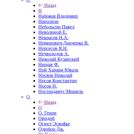
Назад
Н
Набоков Владимир
Наполеон
Небольсин Павел
Неволиной Е.
Некрасов Н.А.
Немирович-Данченко В.
Нерсесов Я.Н.
Нечволодов А.
Николай Кузанский
Ницше Ф.
Ной Харари Юваль
Носков Николай
Носов Константин
Носов Н.
Нострадамус Мишель
О
Назад
О
О. Генри
Овидий
Огюст Эскофье
Одюбон Дж.