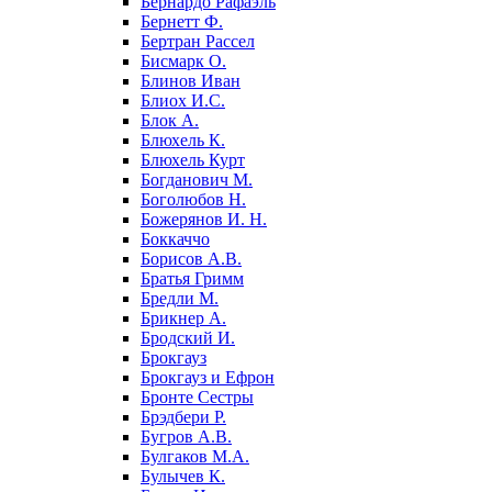
Бернардо Рафаэль
Бернетт Ф.
Бертран Рассел
Бисмарк О.
Блинов Иван
Блиох И.С.
Блок А.
Блюхель К.
Блюхель Курт
Богданович М.
Боголюбов Н.
Божерянов И. Н.
Боккаччо
Борисов А.В.
Братья Гримм
Бредли М.
Брикнер А.
Бродский И.
Брокгауз
Брокгауз и Ефрон
Бронте Сестры
Брэдбери Р.
Бугров А.В.
Булгаков М.А.
Булычев К.