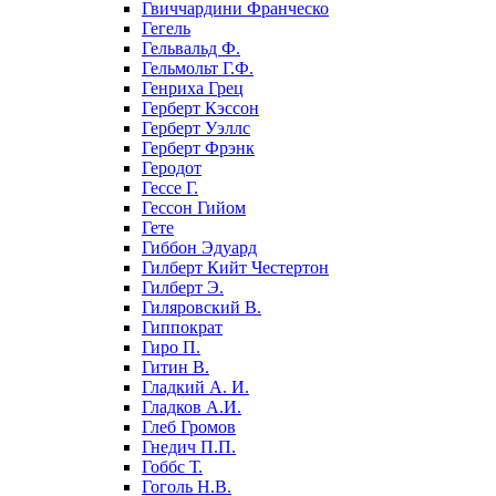
Гвиччардини Франческо
Гегель
Гельвальд Ф.
Гельмольт Г.Ф.
Генриха Грец
Герберт Кэссон
Герберт Уэллс
Герберт Фрэнк
Геродот
Гессе Г.
Гессон Гийом
Гете
Гиббон Эдуард
Гилберт Кийт Честертон
Гилберт Э.
Гиляровский В.
Гиппократ
Гиро П.
Гитин В.
Гладкий А. И.
Гладков А.И.
Глеб Громов
Гнедич П.П.
Гоббс Т.
Гоголь Н.В.