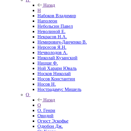
Назад
Н
Набоков Владимир
Наполеон
Небольсин Павел
Неволиной Е.
Некрасов Н.А.
Немирович-Данченко В.
Нерсесов Я.Н.
Нечволодов А.
Николай Кузанский
Ницше Ф.
Ной Харари Юваль
Носков Николай
Носов Константин
Носов Н.
Нострадамус Мишель
О
Назад
О
О. Генри
Овидий
Огюст Эскофье
Одюбон Дж.