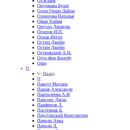
Оз Кларк
Окуджава Булат
Олди Генри Лайон
Оленцова Наталья
Омар Хайям
Оруэлл Джордж.
Осипов Н.П.
Оскар Иегер
Остин Джейн
Остин Джейн
Островский А.Н.
Отто фон Коцебу
Ошо
П
Назад
П
Пакетт Мадлен
Панов Александр
Пантилеева А.И
Парсонс Джон
Парфенов Л.
Пастернак Б.
Паустовский Константин
Пачоли Арка
Пачоли Л.