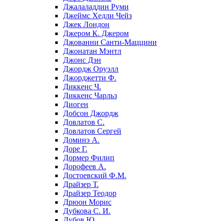
Джалаладдин Руми
Джеймс Хедли Чейз
Джек Лондон
Джером К. Джером
Джованни Санти-Маццини
Джонатан Мэнтл
Джонс Дэн
Джордж Оруэлл
Джорджетти Ф.
Диккенс Ч.
Диккенс Чарльз
Диоген
Добсон Джордж
Довлатов С.
Довлатов Сергей
Доминэ А.
Доре Г.
Дормер Филип
Дорофеев А.
Достоевский Ф.М.
Драйзер Т.
Драйзер Теодор
Дрюон Морис
Дубкова С. И.
Дубов Ю.