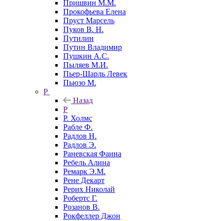
Пришвин М.М.
Прокофьева Елена
Пруст Марсель
Пуков В. Н.
Путилин
Путин Владимир
Пушкин А.С.
Пыляев М.И.
Пьер-Шарль Левек
Пьюзо М.
Р
Назад
Р
Р. Холмс
Рабле Ф.
Радлов Н.
Радлов Э.
Раневская Фаина
Ребель Алина
Ремарк Э.М.
Рене Декарт
Рерих Николай
Робертс Г.
Розанов В.
Рокфеллер Джон