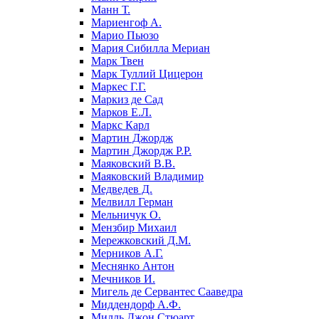
Манн Т.
Мариенгоф А.
Марио Пьюзо
Мария Сибилла Мериан
Марк Твен
Марк Туллий Цицерон
Маркес Г.Г.
Маркиз де Сад
Марков Е.Л.
Маркс Карл
Мартин Джордж
Мартин Джордж Р.Р.
Маяковский В.В.
Маяковский Владимир
Медведев Д.
Мелвилл Герман
Мельничук О.
Мензбир Михаил
Мережковский Д.М.
Мерников А.Г.
Меснянко Антон
Мечников И.
Мигель де Сервантес Сааведра
Миддендорф А.Ф.
Милль Джон Стюарт