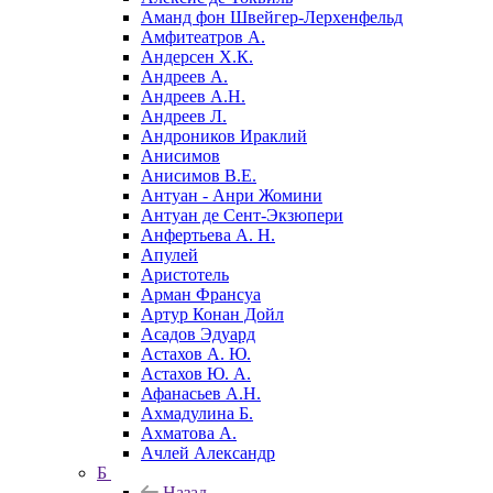
Аманд фон Швейгер-Лерхенфельд
Амфитеатров А.
Андерсен Х.К.
Андреев А.
Андреев А.Н.
Андреев Л.
Андроников Ираклий
Анисимов
Анисимов В.Е.
Антуан - Анри Жомини
Антуан де Сент-Экзюпери
Анфертьева А. Н.
Апулей
Аристотель
Арман Франсуа
Артур Конан Дойл
Асадов Эдуард
Астахов А. Ю.
Астахов Ю. А.
Афанасьев А.Н.
Ахмадулина Б.
Ахматова А.
Ачлей Александр
Б
Назад