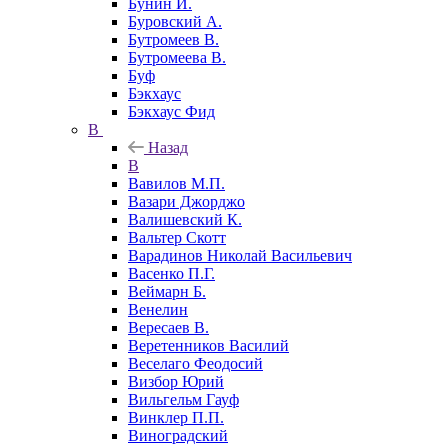
Бунин И.
Буровский А.
Бутромеев В.
Бутромеева В.
Буф
Бэкхаус
Бэкхаус Фид
В
Назад
В
Вавилов М.П.
Вазари Джорджо
Валишевский К.
Вальтер Скотт
Варадинов Николай Васильевич
Васенко П.Г.
Веймарн Б.
Венелин
Вересаев В.
Веретенников Василий
Веселаго Феодосий
Визбор Юрий
Вильгельм Гауф
Винклер П.П.
Виноградский