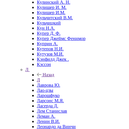
Кулинский А. Н.
Кулишер И. М.
Кулишер И.М.
Кульчитский В.М.
Кульчицкий
Кун Н.А.
Купер Д. Ф.
Купер Джеймс Фенимор
Куприн А.
Кутепов Н.И.
Кутузов М.И.
Кэнфилд Джек .
Кэссон
Л
Назад
Л
Лаврова Ю.
Лао-цзы
Ларошфуко
Ларсонс М.Я.
Ласерда Д.
Лем Станислав
Леман А.
Ленин В.И.
Леонардо да Винчи