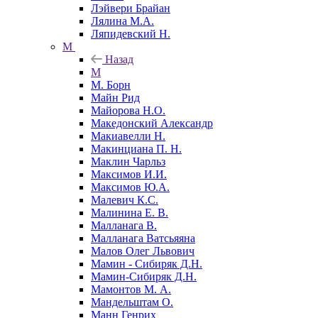
Лэйвери Брайан
Лялина М.А.
Ляпидевский Н.
М
Назад
М
М. Борн
Майн Рид
Майорова Н.О.
Македонский Александр
Макиавелли Н.
Макинциана П. Н.
Маклин Чарльз
Максимов И.И.
Максимов Ю.А.
Малевич К.С.
Малинина Е. В.
Малланага В.
Малланага Ватсьяяна
Малов Олег Львович
Мамин - Сибиряк Д.Н.
Мамин-Сибиряк Д.Н.
Мамонтов М. А.
Мандельштам О.
Манн Генрих