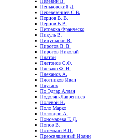
Пелевин В.
Пеньковский Д.
Перевезенцев С.В.
Перцов В. В.
Перцов В.В.
Петрарка Франческо
Пикуль В.
Пипуныров В.
Пирогов В. В.
Пирогов Николай
Платон
Платонов С.Ф.
Плевако Ф. Н.
Плеханов А.
Плотников Иван
Плутарх
По Эдгар Аллан
Подолян-Лаврентьев
Полевой Н.
Поло Марко
Половцов А.
Пономарева Т. Д.
Попов В.
Потемкин В.П.
Преосвященный Иоанн