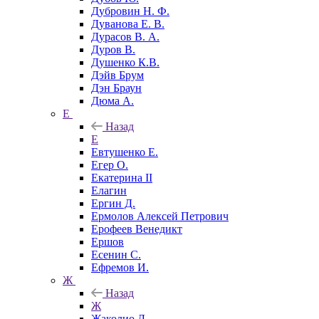
Дубровин Н. Ф.
Дуванова Е. В.
Дурасов В. А.
Дуров В.
Душенко К.В.
Дэйв Брум
Дэн Браун
Дюма А.
Е
Назад
Е
Евтушенко Е.
Егер О.
Екатерина II
Елагин
Ергин Д.
Ермолов Алексей Петрович
Ерофеев Венедикт
Ершов
Есенин С.
Ефремов И.
Ж
Назад
Ж
Жаколио Л.