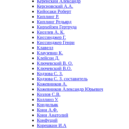
Керенский Александр
Керсновский А.А.
Кийосаки Роберт
Киплинг Р.
Киплинг Редьярд
Кирхейзен Гертруда
Киселев А. К.
Киссинджер Г.
Киссинджер Генри
Клавелл
Клаузевиц К.
Клейсон Д.
Ключевский В. О.
Ключевский В.О.
Кодзова С. З.
Кодзова С. З. составитель
Кожевников А.
Кожевников Александр Юрьевич
Козлов С.В.
Коллинз У.
Кондильяк
Кони А.Ф.
Кони Анатолий
Конфуций
Корешкин И.А