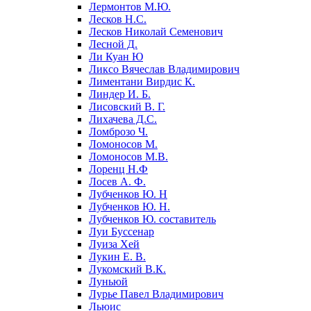
Лермонтов М.Ю.
Лесков Н.С.
Лесков Николай Семенович
Лесной Д.
Ли Куан Ю
Ликсо Вячеслав Владимирович
Лиментани Вирдис К.
Линдер И. Б.
Лисовский В. Г.
Лихачева Д.С.
Ломброзо Ч.
Ломоносов М.
Ломоносов М.В.
Лоренц Н.Ф
Лосев А. Ф.
Лубченков Ю. Н
Лубченков Ю. Н.
Лубченков Ю. составитель
Луи Буссенар
Луиза Хей
Лукин Е. В.
Лукомский В.К.
Луньюй
Лурье Павел Владимирович
Льюис