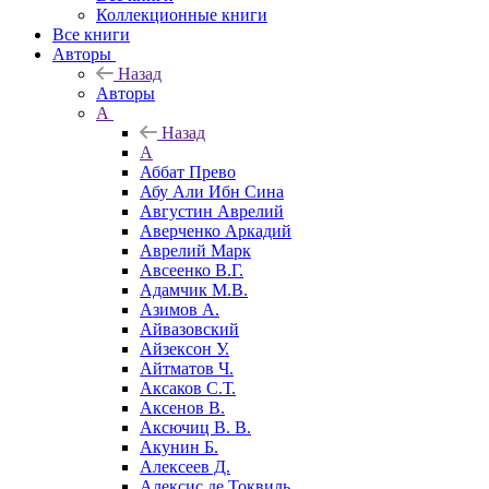
Коллекционные книги
Все книги
Авторы
Назад
Авторы
А
Назад
А
Аббат Прево
Абу Али Ибн Сина
Августин Аврелий
Аверченко Аркадий
Аврелий Марк
Авсеенко В.Г.
Адамчик М.В.
Азимов А.
Айвазовский
Айзексон У.
Айтматов Ч.
Аксаков С.Т.
Аксенов В.
Аксючиц В. В.
Акунин Б.
Алексеев Д.
Алексис де Токвиль