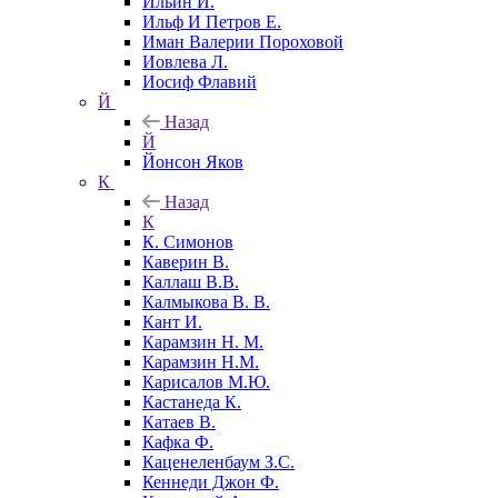
Ильин И.
Ильф И Петров Е.
Иман Валерии Пороховой
Иовлева Л.
Иосиф Флавий
Й
Назад
Й
Йонсон Яков
К
Назад
К
К. Симонов
Каверин В.
Каллаш В.В.
Калмыкова В. В.
Кант И.
Карамзин Н. М.
Карамзин Н.М.
Карисалов М.Ю.
Кастанеда К.
Катаев В.
Кафка Ф.
Каценеленбаум З.С.
Кеннеди Джон Ф.