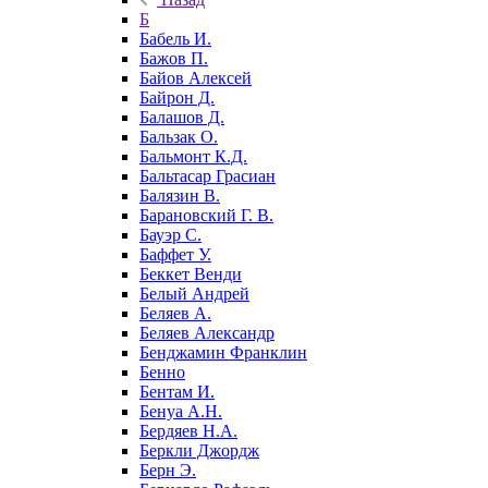
Б
Бабель И.
Бажов П.
Байов Алексей
Байрон Д.
Балашов Д.
Бальзак О.
Бальмонт К.Д.
Бальтасар Грасиан
Балязин В.
Барановский Г. В.
Бауэр С.
Баффет У.
Беккет Венди
Белый Андрей
Беляев А.
Беляев Александр
Бенджамин Франклин
Бенно
Бентам И.
Бенуа А.Н.
Бердяев Н.А.
Беркли Джордж
Берн Э.