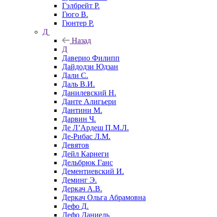
Гэлбрейт Р.
Гюго В.
Гюнтер Р.
Д
Назад
Д
Даверио Филипп
Дайдодзи Юдзан
Дали С.
Даль В.И.
Данилевский Н.
Данте Алигьери
Дантини М.
Дарвин Ч.
Де Л’Ардеш П.М.Л.
Де-Рибас Л.М.
Девятов
Дейл Карнеги
Дельбрюк Ганс
Дементиевский И.
Деминг Э.
Деркач А.В.
Деркач Ольга Абрамовна
Дефо Д.
Дефо Даниель