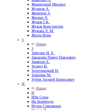
Жванецкий Михаил
Жданов А.
Жемеров А
Жилин Л.
Жуков Г.К.
Жуков Константин
Жукова Л. М.
Жюль Верн
З
Назад
З
Забелин И. Е.
Заварзин Павел Павлович
Замятин Е.
Зеланд В.
Золотницкий Н.
Зощенко М.
Зубов Андрей Борисович
И
Назад
И
Ибн Сина
Ив Корбендо
Игорь Северянин