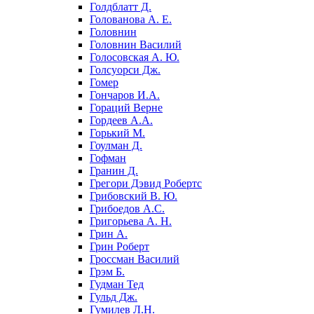
Голдблатт Д.
Голованова А. Е.
Головнин
Головнин Василий
Голосовская А. Ю.
Голсуорси Дж.
Гомер
Гончаров И.А.
Гораций Верне
Гордеев А.А.
Горький М.
Гоулман Д.
Гофман
Гранин Д.
Грегори Дэвид Робертс
Грибовский В. Ю.
Грибоедов А.С.
Григорьева А. Н.
Грин А.
Грин Роберт
Гроссман Василий
Грэм Б.
Гудман Тед
Гульд Дж.
Гумилев Л.Н.