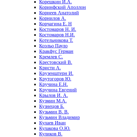
Корешкин И.А.
Коринфский Аполлон
Корнеев Анатолий
Корнилов А.
Корчагина Е. Н
Костомаров Н. И.
Костомаров Н.И.
Котельникова Т.
Коэльо Пауло
Кракфус Герман
Кремлев С.
Крестовский В.
Кристи А.
Крузенштерн И.
Крутогоров Ю.
Кручина Е.Н.
Кручина Евгений
Крылов И. А.
Кузмин М.А.
Кузнецов Б.
Кузьмин В. В.
Кузьмин Владимир
Кулаев Иван
Кулакова О.Ю.
Куликов В.