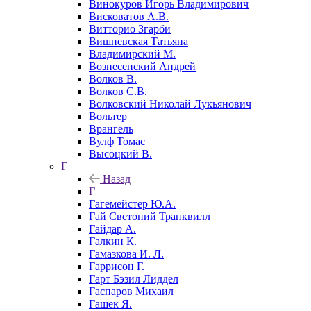
Винокуров Игорь Владимирович
Висковатов А.В.
Витторио Згарби
Вишневская Татьяна
Владимирский М.
Вознесенский Андрей
Волков В.
Волков С.В.
Волковский Николай Лукьянович
Вольтер
Врангель
Вулф Томас
Высоцкий В.
Г
Назад
Г
Гагемейстер Ю.А.
Гай Светоний Транквилл
Гайдар А.
Галкин К.
Гамазкова И. Л.
Гаррисон Г.
Гарт Бэзил Лиддел
Гаспаров Михаил
Гашек Я.