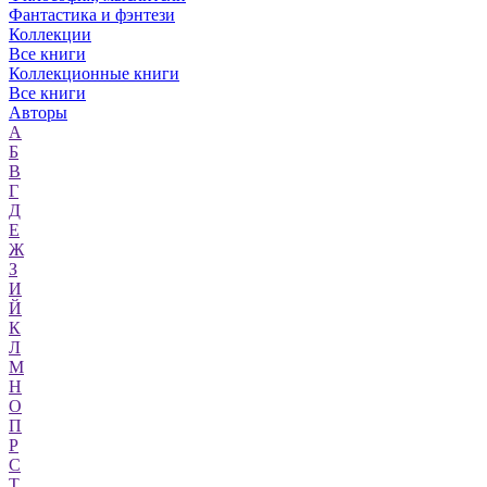
Фантастика и фэнтези
Коллекции
Все книги
Коллекционные книги
Все книги
Авторы
А
Б
В
Г
Д
Е
Ж
З
И
Й
К
Л
М
Н
О
П
Р
С
Т