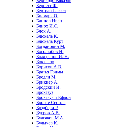
Бернардо Рафаэль
Бернетт Ф.
Бертран Рассел
Бисмарк О.
Блинов Иван
Блиох И.С.
Блок А.
Блюхель К.
Блюхель Курт
Богданович М.
Боголюбов Н.
Божерянов И. Н.
Боккаччо
Борисов А.В.
Братья Гримм
Бредли М.
Брикнер А.
Бродский И.
Брокгауз
Брокгауз и Ефрон
Бронте Сестры
Брэдбери Р.
Бугров А.В.
Булгаков М.А.
Булычев К.