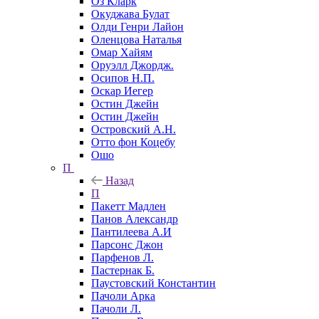
Оз Кларк
Окуджава Булат
Олди Генри Лайон
Оленцова Наталья
Омар Хайям
Оруэлл Джордж.
Осипов Н.П.
Оскар Иегер
Остин Джейн
Остин Джейн
Островский А.Н.
Отто фон Коцебу
Ошо
П
Назад
П
Пакетт Мадлен
Панов Александр
Пантилеева А.И
Парсонс Джон
Парфенов Л.
Пастернак Б.
Паустовский Константин
Пачоли Арка
Пачоли Л.