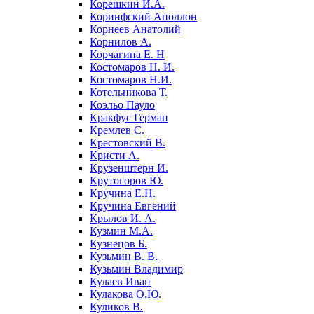
Корешкин И.А.
Коринфский Аполлон
Корнеев Анатолий
Корнилов А.
Корчагина Е. Н
Костомаров Н. И.
Костомаров Н.И.
Котельникова Т.
Коэльо Пауло
Кракфус Герман
Кремлев С.
Крестовский В.
Кристи А.
Крузенштерн И.
Крутогоров Ю.
Кручина Е.Н.
Кручина Евгений
Крылов И. А.
Кузмин М.А.
Кузнецов Б.
Кузьмин В. В.
Кузьмин Владимир
Кулаев Иван
Кулакова О.Ю.
Куликов В.