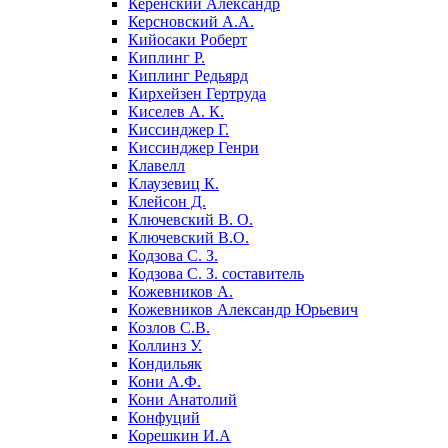
Керенский Александр
Керсновский А.А.
Кийосаки Роберт
Киплинг Р.
Киплинг Редьярд
Кирхейзен Гертруда
Киселев А. К.
Киссинджер Г.
Киссинджер Генри
Клавелл
Клаузевиц К.
Клейсон Д.
Ключевский В. О.
Ключевский В.О.
Кодзова С. З.
Кодзова С. З. составитель
Кожевников А.
Кожевников Александр Юрьевич
Козлов С.В.
Коллинз У.
Кондильяк
Кони А.Ф.
Кони Анатолий
Конфуций
Корешкин И.А