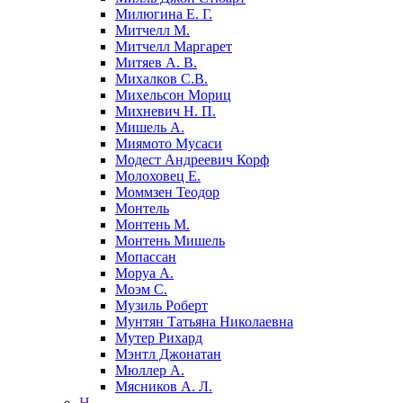
Милюгина Е. Г.
Митчелл М.
Митчелл Маргарет
Митяев А. В.
Михалков С.В.
Михельсон Мориц
Михневич Н. П.
Мишель А.
Миямото Мусаси
Модест Андреевич Корф
Молоховец Е.
Моммзен Теодор
Монтель
Монтень М.
Монтень Мишель
Мопассан
Моруа А.
Моэм С.
Музиль Роберт
Мунтян Татьяна Николаевна
Мутер Рихард
Мэнтл Джонатан
Мюллер А.
Мясников А. Л.
Н