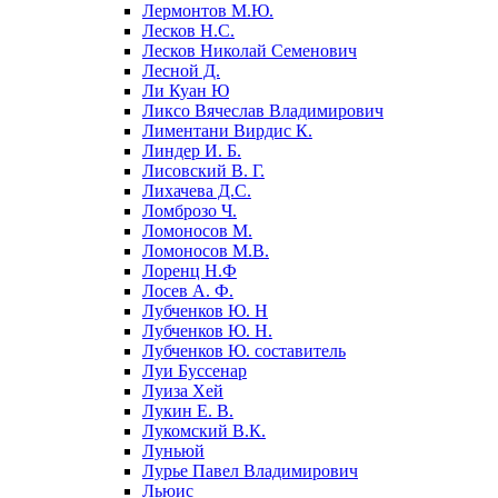
Лермонтов М.Ю.
Лесков Н.С.
Лесков Николай Семенович
Лесной Д.
Ли Куан Ю
Ликсо Вячеслав Владимирович
Лиментани Вирдис К.
Линдер И. Б.
Лисовский В. Г.
Лихачева Д.С.
Ломброзо Ч.
Ломоносов М.
Ломоносов М.В.
Лоренц Н.Ф
Лосев А. Ф.
Лубченков Ю. Н
Лубченков Ю. Н.
Лубченков Ю. составитель
Луи Буссенар
Луиза Хей
Лукин Е. В.
Лукомский В.К.
Луньюй
Лурье Павел Владимирович
Льюис