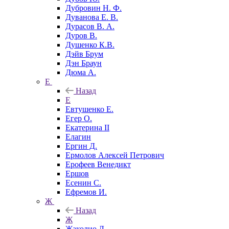
Дубровин Н. Ф.
Дуванова Е. В.
Дурасов В. А.
Дуров В.
Душенко К.В.
Дэйв Брум
Дэн Браун
Дюма А.
Е
Назад
Е
Евтушенко Е.
Егер О.
Екатерина II
Елагин
Ергин Д.
Ермолов Алексей Петрович
Ерофеев Венедикт
Ершов
Есенин С.
Ефремов И.
Ж
Назад
Ж
Жаколио Л.