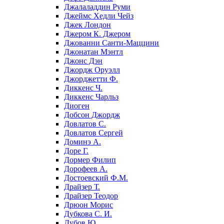
Джалаладдин Руми
Джеймс Хедли Чейз
Джек Лондон
Джером К. Джером
Джованни Санти-Маццини
Джонатан Мэнтл
Джонс Дэн
Джордж Оруэлл
Джорджетти Ф.
Диккенс Ч.
Диккенс Чарльз
Диоген
Добсон Джордж
Довлатов С.
Довлатов Сергей
Доминэ А.
Доре Г.
Дормер Филип
Дорофеев А.
Достоевский Ф.М.
Драйзер Т.
Драйзер Теодор
Дрюон Морис
Дубкова С. И.
Дубов Ю.