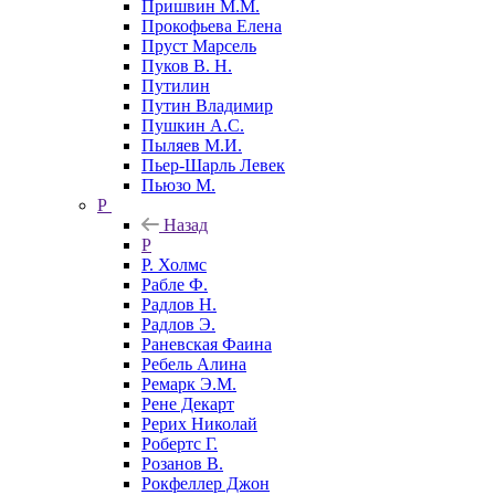
Пришвин М.М.
Прокофьева Елена
Пруст Марсель
Пуков В. Н.
Путилин
Путин Владимир
Пушкин А.С.
Пыляев М.И.
Пьер-Шарль Левек
Пьюзо М.
Р
Назад
Р
Р. Холмс
Рабле Ф.
Радлов Н.
Радлов Э.
Раневская Фаина
Ребель Алина
Ремарк Э.М.
Рене Декарт
Рерих Николай
Робертс Г.
Розанов В.
Рокфеллер Джон