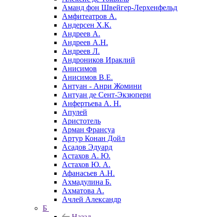
Аманд фон Швейгер-Лерхенфельд
Амфитеатров А.
Андерсен Х.К.
Андреев А.
Андреев А.Н.
Андреев Л.
Андроников Ираклий
Анисимов
Анисимов В.Е.
Антуан - Анри Жомини
Антуан де Сент-Экзюпери
Анфертьева А. Н.
Апулей
Аристотель
Арман Франсуа
Артур Конан Дойл
Асадов Эдуард
Астахов А. Ю.
Астахов Ю. А.
Афанасьев А.Н.
Ахмадулина Б.
Ахматова А.
Ачлей Александр
Б
Назад