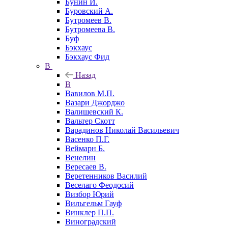
Бунин И.
Буровский А.
Бутромеев В.
Бутромеева В.
Буф
Бэкхаус
Бэкхаус Фид
В
Назад
В
Вавилов М.П.
Вазари Джорджо
Валишевский К.
Вальтер Скотт
Варадинов Николай Васильевич
Васенко П.Г.
Веймарн Б.
Венелин
Вересаев В.
Веретенников Василий
Веселаго Феодосий
Визбор Юрий
Вильгельм Гауф
Винклер П.П.
Виноградский