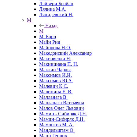
Лэйвери Брайан
Лялина М.А.
Ляпидевский Н.
М
Назад
М
М. Борн
Майн Рид
Майорова Н.О.
Македонский Александр
Макиавелли Н.
Макинциана П. Н.
Маклин Чарльз
Максимов И.И.
Максимов Ю.А.
Малевич К.С.
Малинина Е. В.
Малланага В.
Малланага Ватсьяяна
Малов Олег Львович
Мамин - Сибиряк Д.Н.
Мамин-Сибиряк Д.Н.
Мамонтов М. А.
Мандельштам О.
Манн Генрих