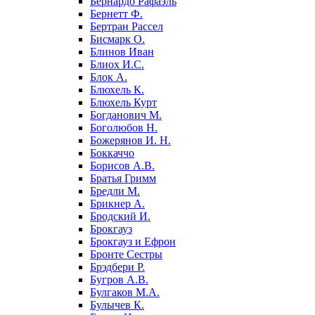
Бернардо Рафаэль
Бернетт Ф.
Бертран Рассел
Бисмарк О.
Блинов Иван
Блиох И.С.
Блок А.
Блюхель К.
Блюхель Курт
Богданович М.
Боголюбов Н.
Божерянов И. Н.
Боккаччо
Борисов А.В.
Братья Гримм
Бредли М.
Брикнер А.
Бродский И.
Брокгауз
Брокгауз и Ефрон
Бронте Сестры
Брэдбери Р.
Бугров А.В.
Булгаков М.А.
Булычев К.