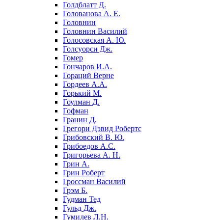
Голдблатт Д.
Голованова А. Е.
Головнин
Головнин Василий
Голосовская А. Ю.
Голсуорси Дж.
Гомер
Гончаров И.А.
Гораций Верне
Гордеев А.А.
Горький М.
Гоулман Д.
Гофман
Гранин Д.
Грегори Дэвид Робертс
Грибовский В. Ю.
Грибоедов А.С.
Григорьева А. Н.
Грин А.
Грин Роберт
Гроссман Василий
Грэм Б.
Гудман Тед
Гульд Дж.
Гумилев Л.Н.