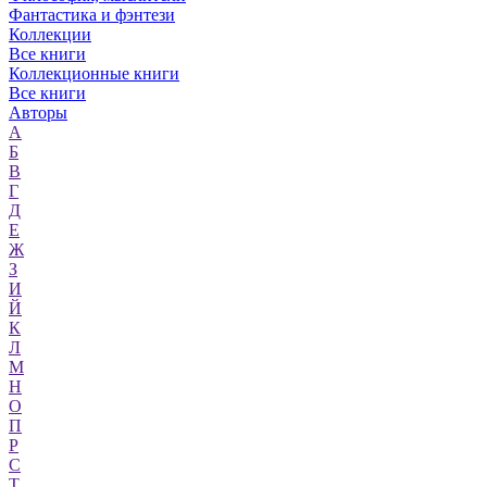
Фантастика и фэнтези
Коллекции
Все книги
Коллекционные книги
Все книги
Авторы
А
Б
В
Г
Д
Е
Ж
З
И
Й
К
Л
М
Н
О
П
Р
С
Т