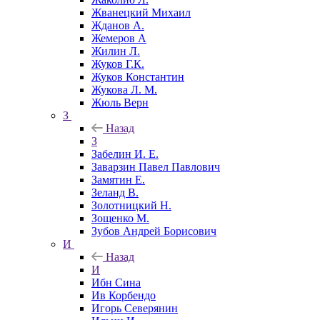
Жванецкий Михаил
Жданов А.
Жемеров А
Жилин Л.
Жуков Г.К.
Жуков Константин
Жукова Л. М.
Жюль Верн
З
Назад
З
Забелин И. Е.
Заварзин Павел Павлович
Замятин Е.
Зеланд В.
Золотницкий Н.
Зощенко М.
Зубов Андрей Борисович
И
Назад
И
Ибн Сина
Ив Корбендо
Игорь Северянин