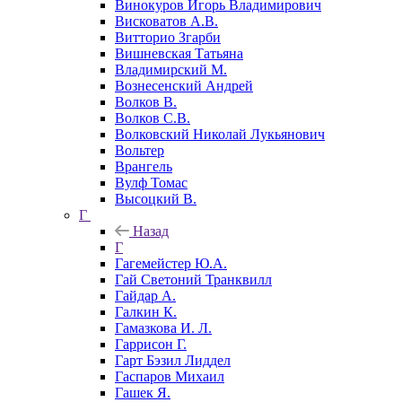
Винокуров Игорь Владимирович
Висковатов А.В.
Витторио Згарби
Вишневская Татьяна
Владимирский М.
Вознесенский Андрей
Волков В.
Волков С.В.
Волковский Николай Лукьянович
Вольтер
Врангель
Вулф Томас
Высоцкий В.
Г
Назад
Г
Гагемейстер Ю.А.
Гай Светоний Транквилл
Гайдар А.
Галкин К.
Гамазкова И. Л.
Гаррисон Г.
Гарт Бэзил Лиддел
Гаспаров Михаил
Гашек Я.