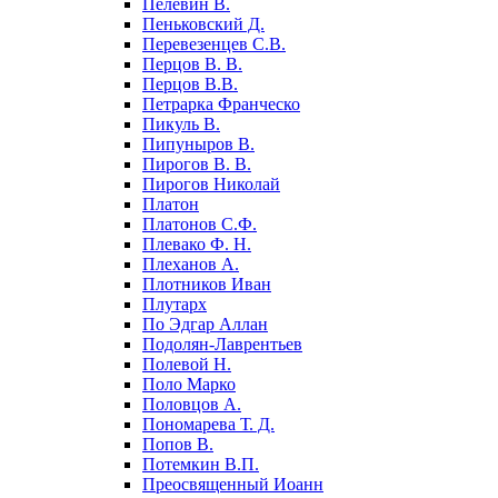
Пелевин В.
Пеньковский Д.
Перевезенцев С.В.
Перцов В. В.
Перцов В.В.
Петрарка Франческо
Пикуль В.
Пипуныров В.
Пирогов В. В.
Пирогов Николай
Платон
Платонов С.Ф.
Плевако Ф. Н.
Плеханов А.
Плотников Иван
Плутарх
По Эдгар Аллан
Подолян-Лаврентьев
Полевой Н.
Поло Марко
Половцов А.
Пономарева Т. Д.
Попов В.
Потемкин В.П.
Преосвященный Иоанн