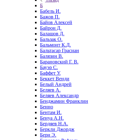
Б
Бабель И.
Бажов П.
Байов Алексей
Байрон Д.
Балашов Д.
Бальзак О.
Бальмонт К.Д.
Бальтасар Грасиан
Балязин В.
Барановский Г. В.
Бауэр С.
Баффет У.
Беккет Венди
Белый Андрей
Беляев А.
Беляев Александр
Бенджамин Франклин
Бенно
Бентам И.
Бенуа А.Н.
Бердяев Н.А.
Беркли Джордж
Берн Э.