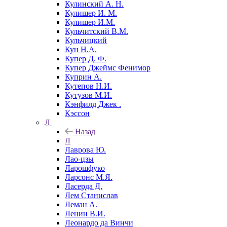
Кулинский А. Н.
Кулишер И. М.
Кулишер И.М.
Кульчитский В.М.
Кульчицкий
Кун Н.А.
Купер Д. Ф.
Купер Джеймс Фенимор
Куприн А.
Кутепов Н.И.
Кутузов М.И.
Кэнфилд Джек .
Кэссон
Л
Назад
Л
Лаврова Ю.
Лао-цзы
Ларошфуко
Ларсонс М.Я.
Ласерда Д.
Лем Станислав
Леман А.
Ленин В.И.
Леонардо да Винчи