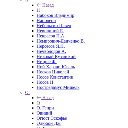
Назад
Н
Набоков Владимир
Наполеон
Небольсин Павел
Неволиной Е.
Некрасов Н.А.
Немирович-Данченко В.
Нерсесов Я.Н.
Нечволодов А.
Николай Кузанский
Ницше Ф.
Ной Харари Юваль
Носков Николай
Носов Константин
Носов Н.
Нострадамус Мишель
О
Назад
О
О. Генри
Овидий
Огюст Эскофье
Одюбон Дж.