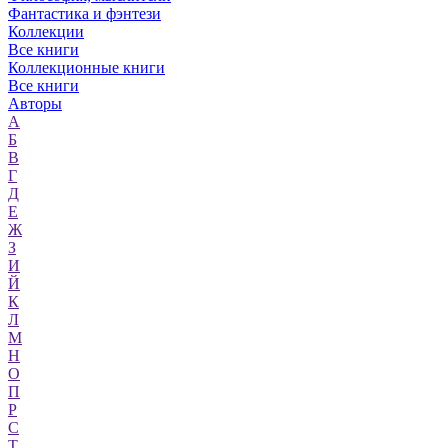
Фантастика и фэнтези
Коллекции
Все книги
Коллекционные книги
Все книги
Авторы
А
Б
В
Г
Д
Е
Ж
З
И
Й
К
Л
М
Н
О
П
Р
С
Т