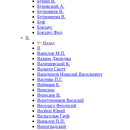
Бунин И.
Буровский А.
Бутромеев В.
Бутромеева В.
Буф
Бэкхаус
Бэкхаус Фид
В
Назад
В
Вавилов М.П.
Вазари Джорджо
Валишевский К.
Вальтер Скотт
Варадинов Николай Васильевич
Васенко П.Г.
Веймарн Б.
Венелин
Вересаев В.
Веретенников Василий
Веселаго Феодосий
Визбор Юрий
Вильгельм Гауф
Винклер П.П.
Виноградский