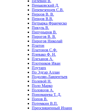
Пелевин В.
Пеньковский Д.
Перевезенцев С.В.
Перцов В. В.
Перцов В.В.
Петрарка Франческо
Пикуль В.
Пипуныров В.
Пирогов В. В.
Пирогов Николай
Платон
Платонов С.Ф.
Плевако Ф. Н.
Плеханов А.
Плотников Иван
Плутарх
По Эдгар Аллан
Подолян-Лаврентьев
Полевой Н.
Поло Марко
Половцов А.
Пономарева Т. Д.
Попов В.
Потемкин В.П.
Преосвященный Иоанн