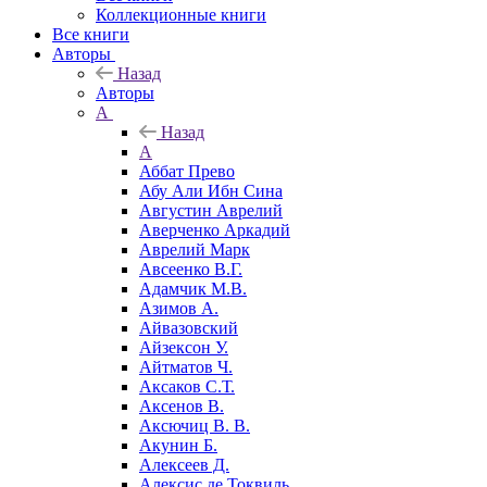
Коллекционные книги
Все книги
Авторы
Назад
Авторы
А
Назад
А
Аббат Прево
Абу Али Ибн Сина
Августин Аврелий
Аверченко Аркадий
Аврелий Марк
Авсеенко В.Г.
Адамчик М.В.
Азимов А.
Айвазовский
Айзексон У.
Айтматов Ч.
Аксаков С.Т.
Аксенов В.
Аксючиц В. В.
Акунин Б.
Алексеев Д.
Алексис де Токвиль