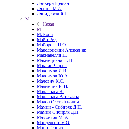
Лэйвери Брайан
Лялина М.А.
Ляпидевский Н.
М
Назад
М
М. Борн
Майн Рид
Майорова Н.О.
Македонский Александр
Макиавелли Н.
Макинциана П. Н.
Маклин Чарльз
Максимов И.И.
Максимов Ю.А.
Малевич К.С.
Малинина Е. В.
Малланага В.
Малланага Ватсьяяна
Малов Олег Львович
Мамин - Сибиряк Д.Н.
Мамин-Сибиряк Д.Н.
Мамонтов М. А.
Мандельштам О.
Манн Генрих