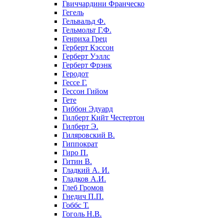
Гвиччардини Франческо
Гегель
Гельвальд Ф.
Гельмольт Г.Ф.
Генриха Грец
Герберт Кэссон
Герберт Уэллс
Герберт Фрэнк
Геродот
Гессе Г.
Гессон Гийом
Гете
Гиббон Эдуард
Гилберт Кийт Честертон
Гилберт Э.
Гиляровский В.
Гиппократ
Гиро П.
Гитин В.
Гладкий А. И.
Гладков А.И.
Глеб Громов
Гнедич П.П.
Гоббс Т.
Гоголь Н.В.