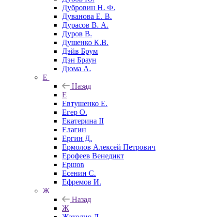
Дубровин Н. Ф.
Дуванова Е. В.
Дурасов В. А.
Дуров В.
Душенко К.В.
Дэйв Брум
Дэн Браун
Дюма А.
Е
Назад
Е
Евтушенко Е.
Егер О.
Екатерина II
Елагин
Ергин Д.
Ермолов Алексей Петрович
Ерофеев Венедикт
Ершов
Есенин С.
Ефремов И.
Ж
Назад
Ж
Жаколио Л.