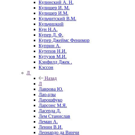
Кулинский А. Н.
Кулишер И. М.
Кулишер И.М.
Кульчитский В.М.
Кульчицкий
Кун Н.А.
Купер Д. Ф.
Купер Джеймс Фенимор
Куприн А.
Кутепов Н.И.
Кутузов М.И.
Кэнфилд Джек .
Кэссон
Л
Назад
Л
Лаврова Ю.
Лао-цзы
Ларошфуко
Ларсонс М.Я.
Ласерда Д.
Лем Станислав
Леман А.
Ленин В.И.
Леонардо да Винчи