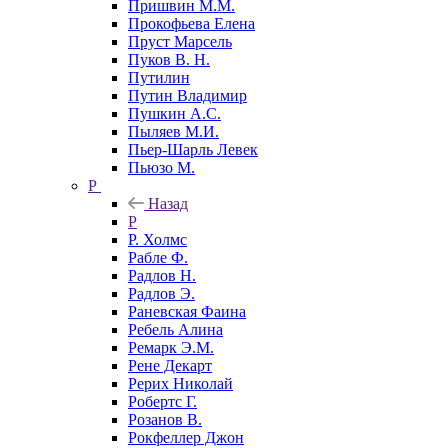
Пришвин М.М.
Прокофьева Елена
Пруст Марсель
Пуков В. Н.
Путилин
Путин Владимир
Пушкин А.С.
Пыляев М.И.
Пьер-Шарль Левек
Пьюзо М.
Р
Назад
Р
Р. Холмс
Рабле Ф.
Радлов Н.
Радлов Э.
Раневская Фаина
Ребель Алина
Ремарк Э.М.
Рене Декарт
Рерих Николай
Робертс Г.
Розанов В.
Рокфеллер Джон