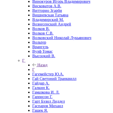
Винокуров Игорь Владимирович
Висковатов А.В.
Витторио Згарби
Вишневская Татьяна
Владимирский М.
Вознесенский Андрей
Волков В.
Волков С.В.
Волковский Николай Лукьянович
Вольтер
Врангель
Вулф Томас
Высоцкий В.
Г
Назад
Г
Гагемейстер Ю.А.
Гай Светоний Транквилл
Гайдар А.
Галкин К.
Гамазкова И. Л.
Гаррисон Г.
Гарт Бэзил Лиддел
Гаспаров Михаил
Гашек Я.