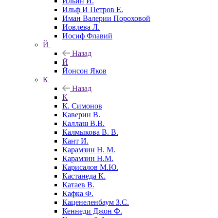
Ильин И.
Ильф И Петров Е.
Иман Валерии Пороховой
Иовлева Л.
Иосиф Флавий
Й
Назад
Й
Йонсон Яков
К
Назад
К
К. Симонов
Каверин В.
Каллаш В.В.
Калмыкова В. В.
Кант И.
Карамзин Н. М.
Карамзин Н.М.
Карисалов М.Ю.
Кастанеда К.
Катаев В.
Кафка Ф.
Каценеленбаум З.С.
Кеннеди Джон Ф.