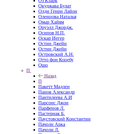
Оз Кларк
Окуджава Булат
Олди Генри Лайон
Оленцова Наталья
Омар Хайям
Оруэлл Джордж.
Осипов Н.П.
Оскар Иегер
Остин Джейн
Остин Джейн
Островский А.Н.
Отто фон Коцебу
Ошо
П
Назад
П
Пакетт Мадлен
Панов Александр
Пантилеева А.И
Парсонс Джон
Парфенов Л.
Пастернак Б.
Паустовский Константин
Пачоли Арка
Пачоли Л.