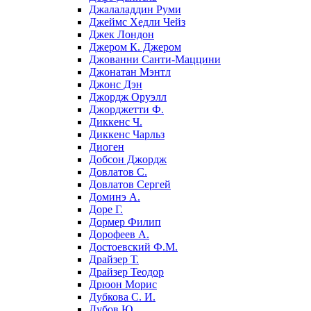
Джалаладдин Руми
Джеймс Хедли Чейз
Джек Лондон
Джером К. Джером
Джованни Санти-Маццини
Джонатан Мэнтл
Джонс Дэн
Джордж Оруэлл
Джорджетти Ф.
Диккенс Ч.
Диккенс Чарльз
Диоген
Добсон Джордж
Довлатов С.
Довлатов Сергей
Доминэ А.
Доре Г.
Дормер Филип
Дорофеев А.
Достоевский Ф.М.
Драйзер Т.
Драйзер Теодор
Дрюон Морис
Дубкова С. И.
Дубов Ю.