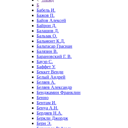
Б
Бабель И.
Бажов П.
Байов Алексей
Байрон Д.
Балашов Д.
Бальзак О.
Бальмонт К.Д.
Бальтасар Грасиан
Балязин В.
Барановский Г. В.
Бауэр С.
Баффет У.
Беккет Венди
Белый Андрей
Беляев А.
Беляев Александр
Бенджамин Франклин
Бенно
Бентам И.
Бенуа А.Н.
Бердяев Н.А.
Беркли Джордж
Берн Э.