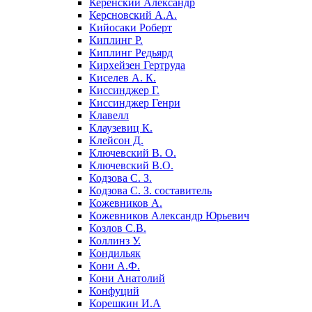
Керенский Александр
Керсновский А.А.
Кийосаки Роберт
Киплинг Р.
Киплинг Редьярд
Кирхейзен Гертруда
Киселев А. К.
Киссинджер Г.
Киссинджер Генри
Клавелл
Клаузевиц К.
Клейсон Д.
Ключевский В. О.
Ключевский В.О.
Кодзова С. З.
Кодзова С. З. составитель
Кожевников А.
Кожевников Александр Юрьевич
Козлов С.В.
Коллинз У.
Кондильяк
Кони А.Ф.
Кони Анатолий
Конфуций
Корешкин И.А