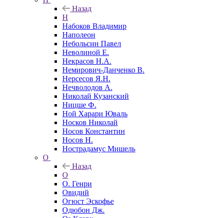
Назад
Н
Набоков Владимир
Наполеон
Небольсин Павел
Неволиной Е.
Некрасов Н.А.
Немирович-Данченко В.
Нерсесов Я.Н.
Нечволодов А.
Николай Кузанский
Ницше Ф.
Ной Харари Юваль
Носков Николай
Носов Константин
Носов Н.
Нострадамус Мишель
О
Назад
О
О. Генри
Овидий
Огюст Эскофье
Одюбон Дж.