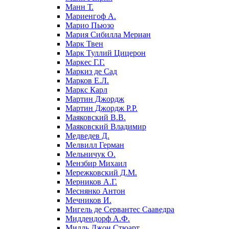
Манн Т.
Мариенгоф А.
Марио Пьюзо
Мария Сибилла Мериан
Марк Твен
Марк Туллий Цицерон
Маркес Г.Г.
Маркиз де Сад
Марков Е.Л.
Маркс Карл
Мартин Джордж
Мартин Джордж Р.Р.
Маяковский В.В.
Маяковский Владимир
Медведев Д.
Мелвилл Герман
Мельничук О.
Мензбир Михаил
Мережковский Д.М.
Мерников А.Г.
Меснянко Антон
Мечников И.
Мигель де Сервантес Сааведра
Миддендорф А.Ф.
Милль Джон Стюарт