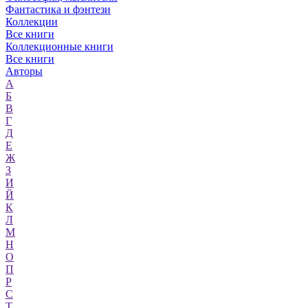
Фантастика и фэнтези
Коллекции
Все книги
Коллекционные книги
Все книги
Авторы
А
Б
В
Г
Д
Е
Ж
З
И
Й
К
Л
М
Н
О
П
Р
С
Т