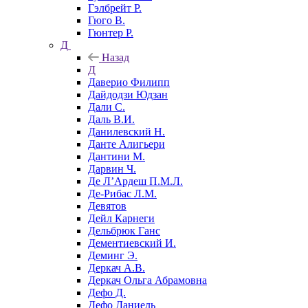
Гэлбрейт Р.
Гюго В.
Гюнтер Р.
Д
Назад
Д
Даверио Филипп
Дайдодзи Юдзан
Дали С.
Даль В.И.
Данилевский Н.
Данте Алигьери
Дантини М.
Дарвин Ч.
Де Л’Ардеш П.М.Л.
Де-Рибас Л.М.
Девятов
Дейл Карнеги
Дельбрюк Ганс
Дементиевский И.
Деминг Э.
Деркач А.В.
Деркач Ольга Абрамовна
Дефо Д.
Дефо Даниель