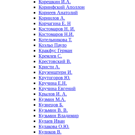
Корешкин И.А.
Коринфский Аполлон
Корнеев Анатолий
Корнилов А.
Корчагина Е. Н
Костомаров Н. И.
Костомаров Н.И.
Котельникова Т.
Коэльо Пауло
Кракфус Герман
Кремлев С.
Крестовский В.
Кристи А.
Крузенштерн И.
Крутогоров Ю.
Кручина Е.Н.
Кручина Евгений
Крылов И. А.
Кузмин М.А.
Кузнецов Б.
Кузьмин В. В.
Кузьмин Владимир
Кулаев Иван
Кулакова О.Ю.
Куликов В.