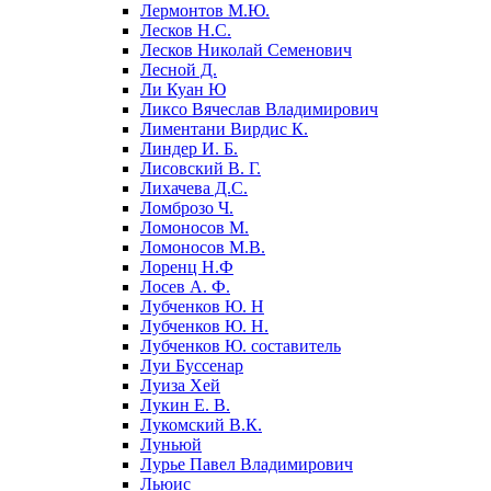
Лермонтов М.Ю.
Лесков Н.С.
Лесков Николай Семенович
Лесной Д.
Ли Куан Ю
Ликсо Вячеслав Владимирович
Лиментани Вирдис К.
Линдер И. Б.
Лисовский В. Г.
Лихачева Д.С.
Ломброзо Ч.
Ломоносов М.
Ломоносов М.В.
Лоренц Н.Ф
Лосев А. Ф.
Лубченков Ю. Н
Лубченков Ю. Н.
Лубченков Ю. составитель
Луи Буссенар
Луиза Хей
Лукин Е. В.
Лукомский В.К.
Луньюй
Лурье Павел Владимирович
Льюис