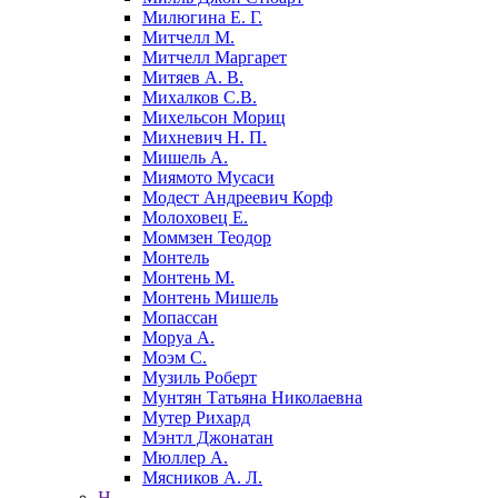
Милюгина Е. Г.
Митчелл М.
Митчелл Маргарет
Митяев А. В.
Михалков С.В.
Михельсон Мориц
Михневич Н. П.
Мишель А.
Миямото Мусаси
Модест Андреевич Корф
Молоховец Е.
Моммзен Теодор
Монтель
Монтень М.
Монтень Мишель
Мопассан
Моруа А.
Моэм С.
Музиль Роберт
Мунтян Татьяна Николаевна
Мутер Рихард
Мэнтл Джонатан
Мюллер А.
Мясников А. Л.
Н