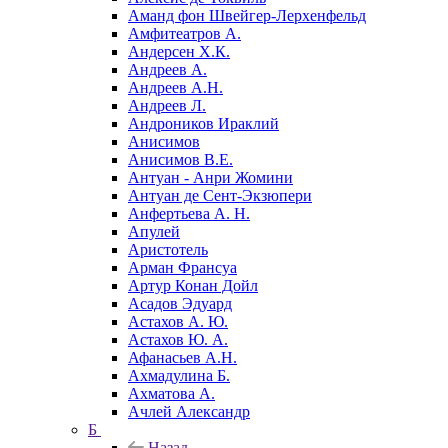
Аманд фон Швейгер-Лерхенфельд
Амфитеатров А.
Андерсен Х.К.
Андреев А.
Андреев А.Н.
Андреев Л.
Андроников Ираклий
Анисимов
Анисимов В.Е.
Антуан - Анри Жомини
Антуан де Сент-Экзюпери
Анфертьева А. Н.
Апулей
Аристотель
Арман Франсуа
Артур Конан Дойл
Асадов Эдуард
Астахов А. Ю.
Астахов Ю. А.
Афанасьев А.Н.
Ахмадулина Б.
Ахматова А.
Ачлей Александр
Б
Назад