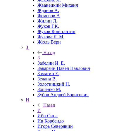
Жванецкий Михаил
Жданов А.
Жемеров А
Жилин Л.
Жуков Г.К.
Жуков Константин
Жукова Л. М.
Жюль Верн
З
Назад
З
Забелин И. Е.
Заварзин Павел Павлович
Замятин Е.
Зеланд В.
Золотницкий Н.
Зощенко М.
Зубов Андрей Борисович
И
Назад
И
Ибн Сина
Ив Корбендо
Игорь Северянин