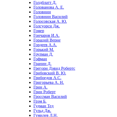
Голдблатт Д.
Голованова А. Е.
Головнин
Головнин Василий
Голосовская А. Ю.
Голсуорси Дж.
Гомер
Гончаров И.А.
Гораций Верне
Гордеев А.А.
Горький М.
Гоулман Д.
Гофман
Гранин Д.
Грегори Дэвид Робертс
Грибовский В. Ю.
Грибоедов А.С.
Григорьева А. Н.
Грин А.
Грин Роберт
Гроссман Василий
Грэм Б.
Гудман Тед
Гульд Дж.
Гумилев Л.Н.