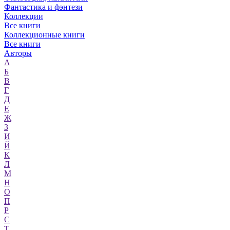
Фантастика и фэнтези
Коллекции
Все книги
Коллекционные книги
Все книги
Авторы
А
Б
В
Г
Д
Е
Ж
З
И
Й
К
Л
М
Н
О
П
Р
С
Т