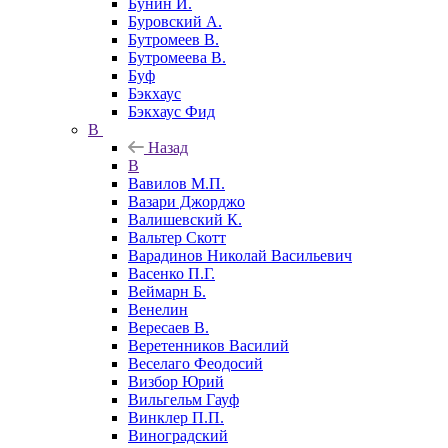
Бунин И.
Буровский А.
Бутромеев В.
Бутромеева В.
Буф
Бэкхаус
Бэкхаус Фид
В
Назад
В
Вавилов М.П.
Вазари Джорджо
Валишевский К.
Вальтер Скотт
Варадинов Николай Васильевич
Васенко П.Г.
Веймарн Б.
Венелин
Вересаев В.
Веретенников Василий
Веселаго Феодосий
Визбор Юрий
Вильгельм Гауф
Винклер П.П.
Виноградский