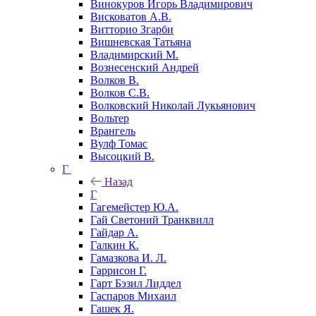
Винокуров Игорь Владимирович
Висковатов А.В.
Витторио Згарби
Вишневская Татьяна
Владимирский М.
Вознесенский Андрей
Волков В.
Волков С.В.
Волковский Николай Лукьянович
Вольтер
Врангель
Вулф Томас
Высоцкий В.
Г
Назад
Г
Гагемейстер Ю.А.
Гай Светоний Транквилл
Гайдар А.
Галкин К.
Гамазкова И. Л.
Гаррисон Г.
Гарт Бэзил Лиддел
Гаспаров Михаил
Гашек Я.