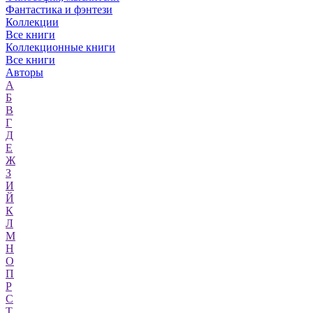
Фантастика и фэнтези
Коллекции
Все книги
Коллекционные книги
Все книги
Авторы
А
Б
В
Г
Д
Е
Ж
З
И
Й
К
Л
М
Н
О
П
Р
С
Т