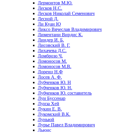
Лермонтов М.Ю.
Лесков Н.С.
Лесков Николай Семенович
Лесной Д.
Ли Куан Ю
Ликсо Вячеслав Владимирович
Лиментани Вирдис К.
Линдер И. Б.
Лисовский В. Г.
Лихачева Д.С.
Ломброзо Ч.
Ломоносов М.
Ломоносов М.В.
Лоренц Н.Ф
Лосев А. Ф.
Лубченков Ю. Н
Лубченков Ю. Н.
Лубченков Ю. составитель
Луи Буссенар
Луиза Хей
Лукин Е. В.
Лукомский В.К.
Луньюй
Лурье Павел Владимирович
Льюис