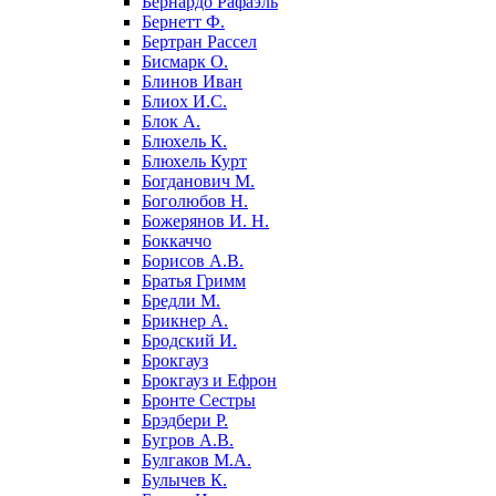
Бернардо Рафаэль
Бернетт Ф.
Бертран Рассел
Бисмарк О.
Блинов Иван
Блиох И.С.
Блок А.
Блюхель К.
Блюхель Курт
Богданович М.
Боголюбов Н.
Божерянов И. Н.
Боккаччо
Борисов А.В.
Братья Гримм
Бредли М.
Брикнер А.
Бродский И.
Брокгауз
Брокгауз и Ефрон
Бронте Сестры
Брэдбери Р.
Бугров А.В.
Булгаков М.А.
Булычев К.