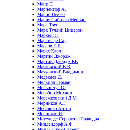
Манн Т.
Мариенгоф А.
Марио Пьюзо
Мария Сибилла Мериан
Марк Твен
Марк Туллий Цицерон
Маркес Г.Г.
Маркиз де Сад
Марков Е.Л.
Маркс Карл
Мартин Джордж
Мартин Джордж Р.Р.
Маяковский В.В.
Маяковский Владимир
Медведев Д.
Мелвилл Герман
Мельничук О.
Мензбир Михаил
Мережковский Д.М.
Мерников А.Г.
Меснянко Антон
Мечников И.
Мигель де Сервантес Сааведра
Миддендорф А.Ф.
Милль Джон Стюарт