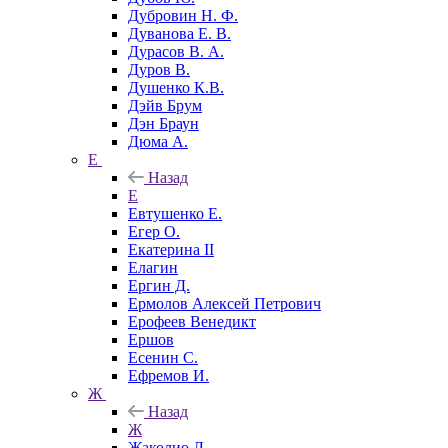
Дубровин Н. Ф.
Дуванова Е. В.
Дурасов В. А.
Дуров В.
Душенко К.В.
Дэйв Брум
Дэн Браун
Дюма А.
Е
Назад
Е
Евтушенко Е.
Егер О.
Екатерина II
Елагин
Ергин Д.
Ермолов Алексей Петрович
Ерофеев Венедикт
Ершов
Есенин С.
Ефремов И.
Ж
Назад
Ж
Жаколио Л.