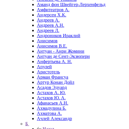
Аманд фон Швейгер-Лерхенфельд
Амфитеатров А.
Андерсен Х.К.
Андреев А.
Андреев А.Н.
Андреев Л.
Андроников Ираклий
Анисимов
Анисимов В.Е.
Антуан - Анри Жомини
Антуан де Сент-Экзюпери
Анфертьева А. Н.
Апулей
Аристотель
Арман Франсуа
Артур Конан Дойл
Асадов Эдуард
Астахов А. Ю.
Астахов Ю. А.
Афанасьев А.Н.
Ахмадулина Б.
Ахматова А.
Ачлей Александр
Б
Назад