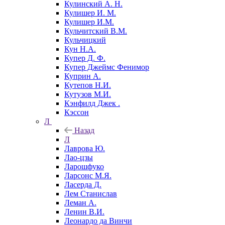
Кулинский А. Н.
Кулишер И. М.
Кулишер И.М.
Кульчитский В.М.
Кульчицкий
Кун Н.А.
Купер Д. Ф.
Купер Джеймс Фенимор
Куприн А.
Кутепов Н.И.
Кутузов М.И.
Кэнфилд Джек .
Кэссон
Л
Назад
Л
Лаврова Ю.
Лао-цзы
Ларошфуко
Ларсонс М.Я.
Ласерда Д.
Лем Станислав
Леман А.
Ленин В.И.
Леонардо да Винчи