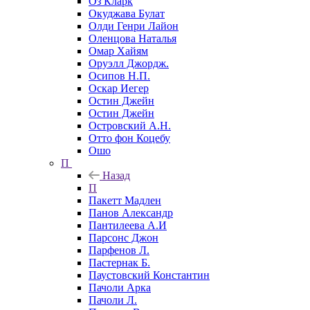
Оз Кларк
Окуджава Булат
Олди Генри Лайон
Оленцова Наталья
Омар Хайям
Оруэлл Джордж.
Осипов Н.П.
Оскар Иегер
Остин Джейн
Остин Джейн
Островский А.Н.
Отто фон Коцебу
Ошо
П
Назад
П
Пакетт Мадлен
Панов Александр
Пантилеева А.И
Парсонс Джон
Парфенов Л.
Пастернак Б.
Паустовский Константин
Пачоли Арка
Пачоли Л.