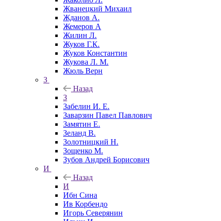
Жванецкий Михаил
Жданов А.
Жемеров А
Жилин Л.
Жуков Г.К.
Жуков Константин
Жукова Л. М.
Жюль Верн
З
Назад
З
Забелин И. Е.
Заварзин Павел Павлович
Замятин Е.
Зеланд В.
Золотницкий Н.
Зощенко М.
Зубов Андрей Борисович
И
Назад
И
Ибн Сина
Ив Корбендо
Игорь Северянин