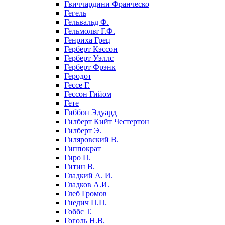
Гвиччардини Франческо
Гегель
Гельвальд Ф.
Гельмольт Г.Ф.
Генриха Грец
Герберт Кэссон
Герберт Уэллс
Герберт Фрэнк
Геродот
Гессе Г.
Гессон Гийом
Гете
Гиббон Эдуард
Гилберт Кийт Честертон
Гилберт Э.
Гиляровский В.
Гиппократ
Гиро П.
Гитин В.
Гладкий А. И.
Гладков А.И.
Глеб Громов
Гнедич П.П.
Гоббс Т.
Гоголь Н.В.