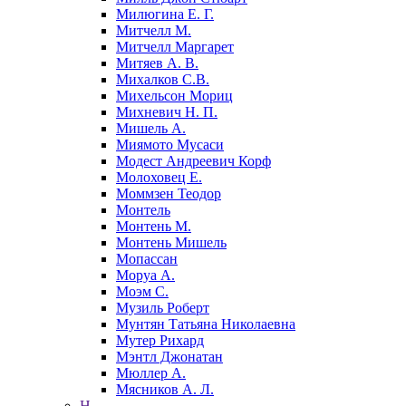
Милюгина Е. Г.
Митчелл М.
Митчелл Маргарет
Митяев А. В.
Михалков С.В.
Михельсон Мориц
Михневич Н. П.
Мишель А.
Миямото Мусаси
Модест Андреевич Корф
Молоховец Е.
Моммзен Теодор
Монтель
Монтень М.
Монтень Мишель
Мопассан
Моруа А.
Моэм С.
Музиль Роберт
Мунтян Татьяна Николаевна
Мутер Рихард
Мэнтл Джонатан
Мюллер А.
Мясников А. Л.
Н