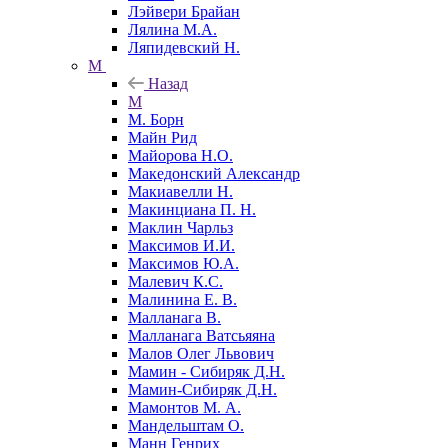
Лэйвери Брайан
Лялина М.А.
Ляпидевский Н.
М
Назад
М
М. Борн
Майн Рид
Майорова Н.О.
Македонский Александр
Макиавелли Н.
Макинциана П. Н.
Маклин Чарльз
Максимов И.И.
Максимов Ю.А.
Малевич К.С.
Малинина Е. В.
Малланага В.
Малланага Ватсьяяна
Малов Олег Львович
Мамин - Сибиряк Д.Н.
Мамин-Сибиряк Д.Н.
Мамонтов М. А.
Мандельштам О.
Манн Генрих