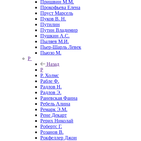
Пришвин М.М.
Прокофьева Елена
Пруст Марсель
Пуков В. Н.
Путилин
Путин Владимир
Пушкин А.С.
Пыляев М.И.
Пьер-Шарль Левек
Пьюзо М.
Р
Назад
Р
Р. Холмс
Рабле Ф.
Радлов Н.
Радлов Э.
Раневская Фаина
Ребель Алина
Ремарк Э.М.
Рене Декарт
Рерих Николай
Робертс Г.
Розанов В.
Рокфеллер Джон