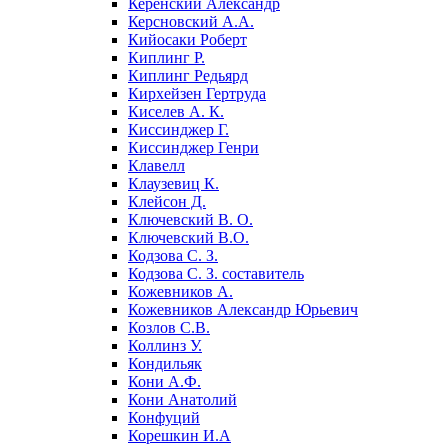
Керенский Александр
Керсновский А.А.
Кийосаки Роберт
Киплинг Р.
Киплинг Редьярд
Кирхейзен Гертруда
Киселев А. К.
Киссинджер Г.
Киссинджер Генри
Клавелл
Клаузевиц К.
Клейсон Д.
Ключевский В. О.
Ключевский В.О.
Кодзова С. З.
Кодзова С. З. составитель
Кожевников А.
Кожевников Александр Юрьевич
Козлов С.В.
Коллинз У.
Кондильяк
Кони А.Ф.
Кони Анатолий
Конфуций
Корешкин И.А