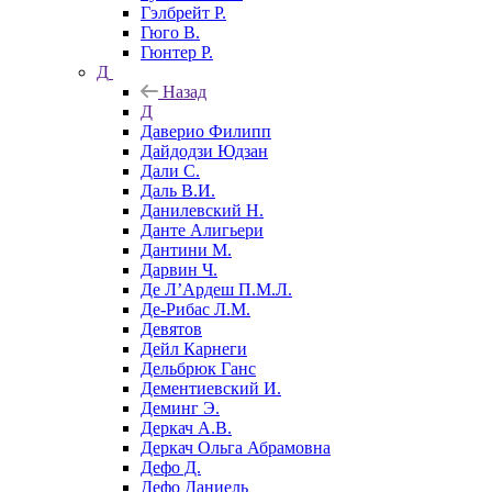
Гэлбрейт Р.
Гюго В.
Гюнтер Р.
Д
Назад
Д
Даверио Филипп
Дайдодзи Юдзан
Дали С.
Даль В.И.
Данилевский Н.
Данте Алигьери
Дантини М.
Дарвин Ч.
Де Л’Ардеш П.М.Л.
Де-Рибас Л.М.
Девятов
Дейл Карнеги
Дельбрюк Ганс
Дементиевский И.
Деминг Э.
Деркач А.В.
Деркач Ольга Абрамовна
Дефо Д.
Дефо Даниель