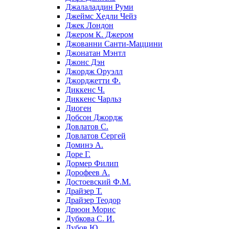
Джалаладдин Руми
Джеймс Хедли Чейз
Джек Лондон
Джером К. Джером
Джованни Санти-Маццини
Джонатан Мэнтл
Джонс Дэн
Джордж Оруэлл
Джорджетти Ф.
Диккенс Ч.
Диккенс Чарльз
Диоген
Добсон Джордж
Довлатов С.
Довлатов Сергей
Доминэ А.
Доре Г.
Дормер Филип
Дорофеев А.
Достоевский Ф.М.
Драйзер Т.
Драйзер Теодор
Дрюон Морис
Дубкова С. И.
Дубов Ю.