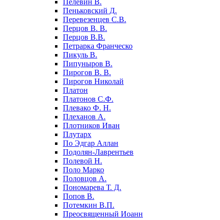
Пелевин В.
Пеньковский Д.
Перевезенцев С.В.
Перцов В. В.
Перцов В.В.
Петрарка Франческо
Пикуль В.
Пипуныров В.
Пирогов В. В.
Пирогов Николай
Платон
Платонов С.Ф.
Плевако Ф. Н.
Плеханов А.
Плотников Иван
Плутарх
По Эдгар Аллан
Подолян-Лаврентьев
Полевой Н.
Поло Марко
Половцов А.
Пономарева Т. Д.
Попов В.
Потемкин В.П.
Преосвященный Иоанн