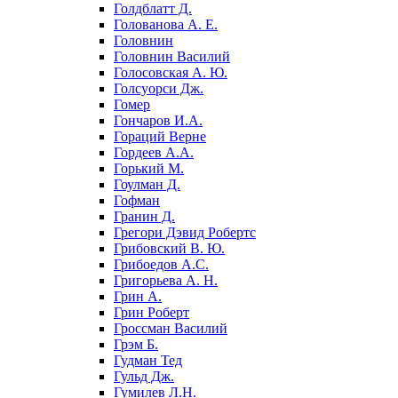
Голдблатт Д.
Голованова А. Е.
Головнин
Головнин Василий
Голосовская А. Ю.
Голсуорси Дж.
Гомер
Гончаров И.А.
Гораций Верне
Гордеев А.А.
Горький М.
Гоулман Д.
Гофман
Гранин Д.
Грегори Дэвид Робертс
Грибовский В. Ю.
Грибоедов А.С.
Григорьева А. Н.
Грин А.
Грин Роберт
Гроссман Василий
Грэм Б.
Гудман Тед
Гульд Дж.
Гумилев Л.Н.