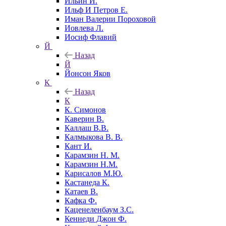
Ильин И.
Ильф И Петров Е.
Иман Валерии Пороховой
Иовлева Л.
Иосиф Флавий
Й
Назад
Й
Йонсон Яков
К
Назад
К
К. Симонов
Каверин В.
Каллаш В.В.
Калмыкова В. В.
Кант И.
Карамзин Н. М.
Карамзин Н.М.
Карисалов М.Ю.
Кастанеда К.
Катаев В.
Кафка Ф.
Каценеленбаум З.С.
Кеннеди Джон Ф.