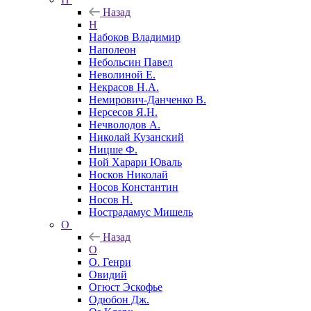
Назад
Н
Набоков Владимир
Наполеон
Небольсин Павел
Неволиной Е.
Некрасов Н.А.
Немирович-Данченко В.
Нерсесов Я.Н.
Нечволодов А.
Николай Кузанский
Ницше Ф.
Ной Харари Юваль
Носков Николай
Носов Константин
Носов Н.
Нострадамус Мишель
О
Назад
О
О. Генри
Овидий
Огюст Эскофье
Одюбон Дж.