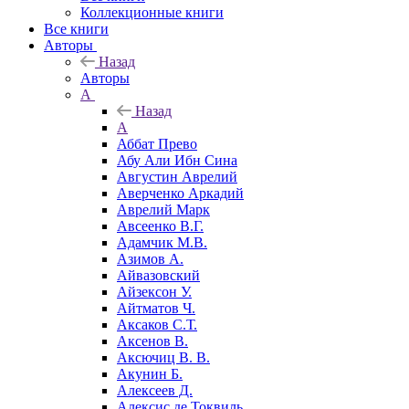
Коллекционные книги
Все книги
Авторы
Назад
Авторы
А
Назад
А
Аббат Прево
Абу Али Ибн Сина
Августин Аврелий
Аверченко Аркадий
Аврелий Марк
Авсеенко В.Г.
Адамчик М.В.
Азимов А.
Айвазовский
Айзексон У.
Айтматов Ч.
Аксаков С.Т.
Аксенов В.
Аксючиц В. В.
Акунин Б.
Алексеев Д.
Алексис де Токвиль