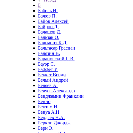
Б
Бабель И.
Бажов П.
Байов Алексей
Байрон Д.
Балашов Д.
Бальзак О.
Бальмонт К.Д.
Бальтасар Грасиан
Балязин В.
Барановский Г. В.
Бауэр С.
Баффет У.
Беккет Венди
Белый Андрей
Беляев А.
Беляев Александр
Бенджамин Франклин
Бенно
Бентам И.
Бенуа А.Н.
Бердяев Н.А.
Беркли Джордж
Берн Э.