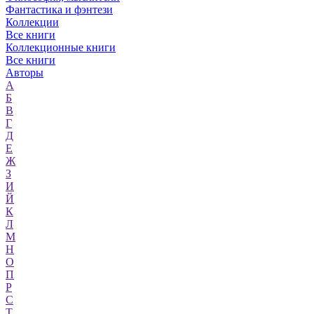
Фантастика и фэнтези
Коллекции
Все книги
Коллекционные книги
Все книги
Авторы
А
Б
В
Г
Д
Е
Ж
З
И
Й
К
Л
М
Н
О
П
Р
С
Т