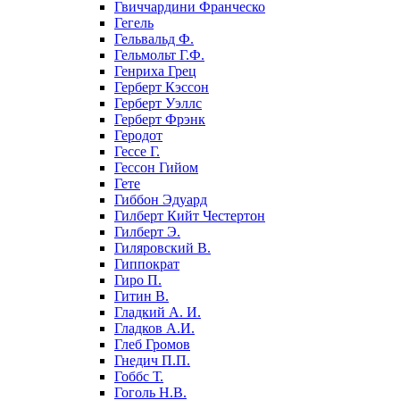
Гвиччардини Франческо
Гегель
Гельвальд Ф.
Гельмольт Г.Ф.
Генриха Грец
Герберт Кэссон
Герберт Уэллс
Герберт Фрэнк
Геродот
Гессе Г.
Гессон Гийом
Гете
Гиббон Эдуард
Гилберт Кийт Честертон
Гилберт Э.
Гиляровский В.
Гиппократ
Гиро П.
Гитин В.
Гладкий А. И.
Гладков А.И.
Глеб Громов
Гнедич П.П.
Гоббс Т.
Гоголь Н.В.