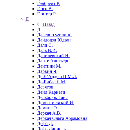
Гэлбрейт Р.
Гюго В.
Гюнтер Р.
Д
Назад
Д
Даверио Филипп
Дайдодзи Юдзан
Дали С.
Даль В.И.
Данилевский Н.
Данте Алигьери
Дантини М.
Дарвин Ч.
Де Л’Ардеш П.М.Л.
Де-Рибас Л.М.
Девятов
Дейл Карнеги
Дельбрюк Ганс
Дементиевский И.
Деминг Э.
Деркач А.В.
Деркач Ольга Абрамовна
Дефо Д.
Дефо Даниель