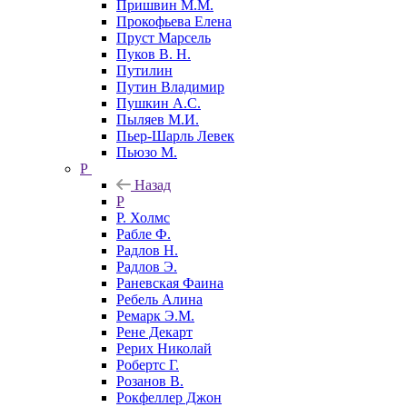
Пришвин М.М.
Прокофьева Елена
Пруст Марсель
Пуков В. Н.
Путилин
Путин Владимир
Пушкин А.С.
Пыляев М.И.
Пьер-Шарль Левек
Пьюзо М.
Р
Назад
Р
Р. Холмс
Рабле Ф.
Радлов Н.
Радлов Э.
Раневская Фаина
Ребель Алина
Ремарк Э.М.
Рене Декарт
Рерих Николай
Робертс Г.
Розанов В.
Рокфеллер Джон