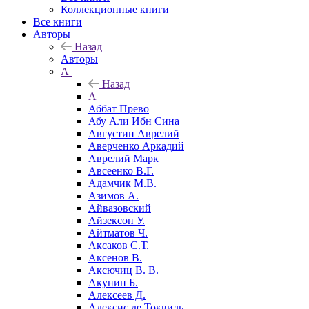
Коллекционные книги
Все книги
Авторы
Назад
Авторы
А
Назад
А
Аббат Прево
Абу Али Ибн Сина
Августин Аврелий
Аверченко Аркадий
Аврелий Марк
Авсеенко В.Г.
Адамчик М.В.
Азимов А.
Айвазовский
Айзексон У.
Айтматов Ч.
Аксаков С.Т.
Аксенов В.
Аксючиц В. В.
Акунин Б.
Алексеев Д.
Алексис де Токвиль