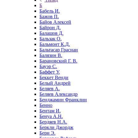
Б
Бабель И.
Бажов П.
Байов Алексей
Байрон Д.
Балашов Д.
Бальзак О.
Бальмонт К.Д.
Бальтасар Грасиан
Балязин В.
Барановский Г. В.
Бауэр С.
Баффет У.
Беккет Венди
Белый Андрей
Беляев А.
Беляев Александр
Бенджамин Франклин
Бенно
Бентам И.
Бенуа А.Н.
Бердяев Н.А.
Беркли Джордж
Берн Э.