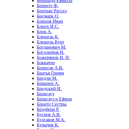
Бернардо Рафаэль
Бернетт Ф.
Бертран Рассел
Бисмарк О.
Блинов Иван
Блиох И.С.
Блок А.
Блюхель К.
Блюхель Курт
Богданович М.
Боголюбов Н.
Божерянов И. Н.
Боккаччо
Борисов А.В.
Братья Гримм
Бредли М.
Брикнер А.
Бродский И.
Брокгауз
Брокгауз и Ефрон
Бронте Сестры
Брэдбери Р.
Бугров А.В.
Булгаков М.А.
Булычев К.