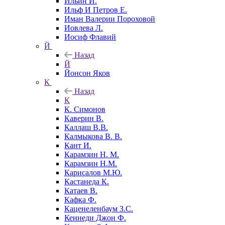
Ильин И.
Ильф И Петров Е.
Иман Валерии Пороховой
Иовлева Л.
Иосиф Флавий
Й
Назад
Й
Йонсон Яков
К
Назад
К
К. Симонов
Каверин В.
Каллаш В.В.
Калмыкова В. В.
Кант И.
Карамзин Н. М.
Карамзин Н.М.
Карисалов М.Ю.
Кастанеда К.
Катаев В.
Кафка Ф.
Каценеленбаум З.С.
Кеннеди Джон Ф.