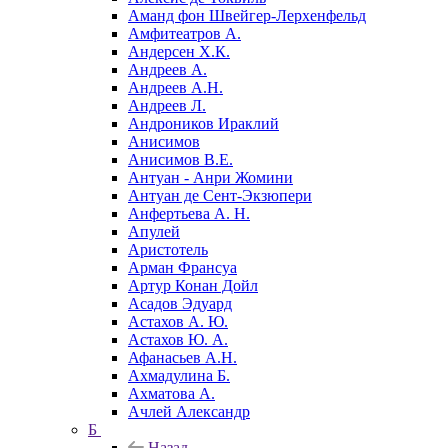
Аманд фон Швейгер-Лерхенфельд
Амфитеатров А.
Андерсен Х.К.
Андреев А.
Андреев А.Н.
Андреев Л.
Андроников Ираклий
Анисимов
Анисимов В.Е.
Антуан - Анри Жомини
Антуан де Сент-Экзюпери
Анфертьева А. Н.
Апулей
Аристотель
Арман Франсуа
Артур Конан Дойл
Асадов Эдуард
Астахов А. Ю.
Астахов Ю. А.
Афанасьев А.Н.
Ахмадулина Б.
Ахматова А.
Ачлей Александр
Б
Назад