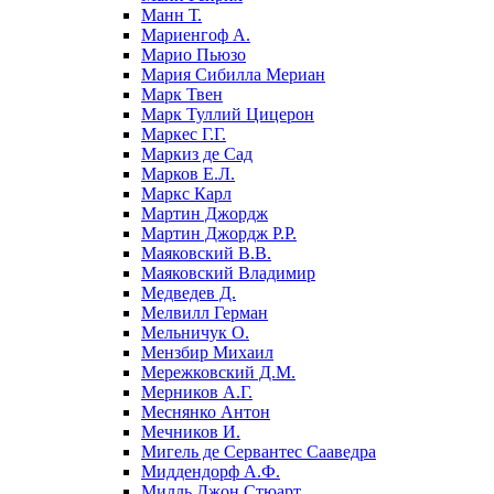
Манн Т.
Мариенгоф А.
Марио Пьюзо
Мария Сибилла Мериан
Марк Твен
Марк Туллий Цицерон
Маркес Г.Г.
Маркиз де Сад
Марков Е.Л.
Маркс Карл
Мартин Джордж
Мартин Джордж Р.Р.
Маяковский В.В.
Маяковский Владимир
Медведев Д.
Мелвилл Герман
Мельничук О.
Мензбир Михаил
Мережковский Д.М.
Мерников А.Г.
Меснянко Антон
Мечников И.
Мигель де Сервантес Сааведра
Миддендорф А.Ф.
Милль Джон Стюарт