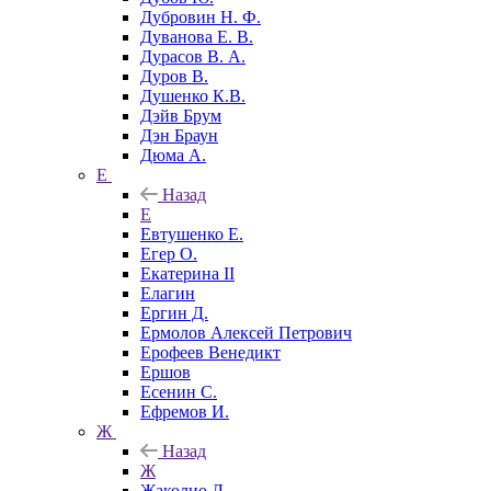
Дубровин Н. Ф.
Дуванова Е. В.
Дурасов В. А.
Дуров В.
Душенко К.В.
Дэйв Брум
Дэн Браун
Дюма А.
Е
Назад
Е
Евтушенко Е.
Егер О.
Екатерина II
Елагин
Ергин Д.
Ермолов Алексей Петрович
Ерофеев Венедикт
Ершов
Есенин С.
Ефремов И.
Ж
Назад
Ж
Жаколио Л.