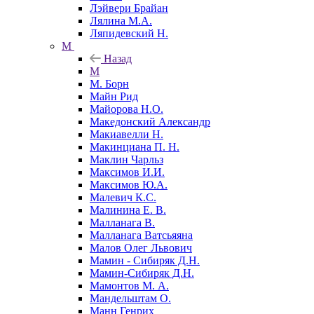
Лэйвери Брайан
Лялина М.А.
Ляпидевский Н.
М
Назад
М
М. Борн
Майн Рид
Майорова Н.О.
Македонский Александр
Макиавелли Н.
Макинциана П. Н.
Маклин Чарльз
Максимов И.И.
Максимов Ю.А.
Малевич К.С.
Малинина Е. В.
Малланага В.
Малланага Ватсьяяна
Малов Олег Львович
Мамин - Сибиряк Д.Н.
Мамин-Сибиряк Д.Н.
Мамонтов М. А.
Мандельштам О.
Манн Генрих