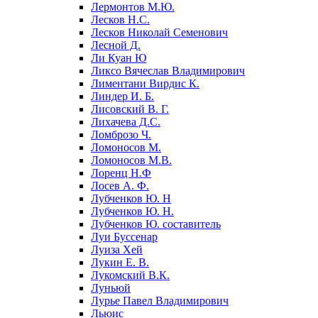
Лермонтов М.Ю.
Лесков Н.С.
Лесков Николай Семенович
Лесной Д.
Ли Куан Ю
Ликсо Вячеслав Владимирович
Лиментани Вирдис К.
Линдер И. Б.
Лисовский В. Г.
Лихачева Д.С.
Ломброзо Ч.
Ломоносов М.
Ломоносов М.В.
Лоренц Н.Ф
Лосев А. Ф.
Лубченков Ю. Н
Лубченков Ю. Н.
Лубченков Ю. составитель
Луи Буссенар
Луиза Хей
Лукин Е. В.
Лукомский В.К.
Луньюй
Лурье Павел Владимирович
Льюис