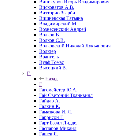
Винокуров Игорь Владимирович
Висковатов А.В.
Витторио Згарби
Вишневская Татьяна
Владимирский М.
Вознесенский Андрей
Волков В.
Волков С.В.
Волковский Николай Лукьянович
Вольтер
Врангель
Вулф Томас
Высоцкий В.
Г
Назад
Г
Гагемейстер Ю.А.
Гай Светоний Транквилл
Гайдар А.
Галкин К.
Гамазкова И. Л.
Гаррисон Г.
Гарт Бэзил Лиддел
Гаспаров Михаил
Гашек Я.