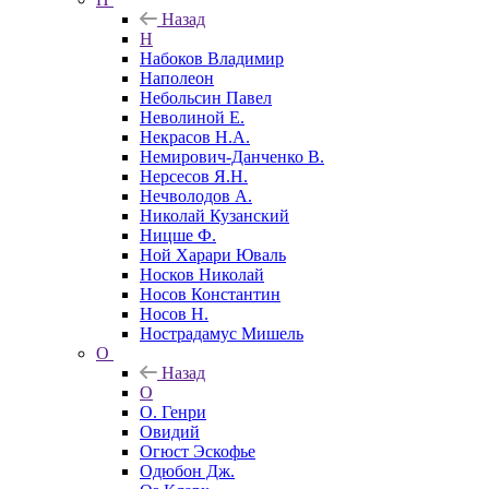
Назад
Н
Набоков Владимир
Наполеон
Небольсин Павел
Неволиной Е.
Некрасов Н.А.
Немирович-Данченко В.
Нерсесов Я.Н.
Нечволодов А.
Николай Кузанский
Ницше Ф.
Ной Харари Юваль
Носков Николай
Носов Константин
Носов Н.
Нострадамус Мишель
О
Назад
О
О. Генри
Овидий
Огюст Эскофье
Одюбон Дж.