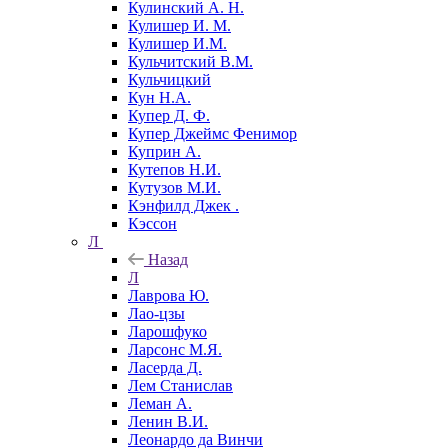
Кулинский А. Н.
Кулишер И. М.
Кулишер И.М.
Кульчитский В.М.
Кульчицкий
Кун Н.А.
Купер Д. Ф.
Купер Джеймс Фенимор
Куприн А.
Кутепов Н.И.
Кутузов М.И.
Кэнфилд Джек .
Кэссон
Л
Назад
Л
Лаврова Ю.
Лао-цзы
Ларошфуко
Ларсонс М.Я.
Ласерда Д.
Лем Станислав
Леман А.
Ленин В.И.
Леонардо да Винчи