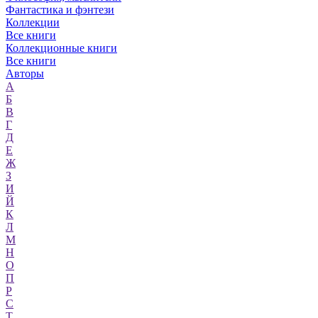
Фантастика и фэнтези
Коллекции
Все книги
Коллекционные книги
Все книги
Авторы
А
Б
В
Г
Д
Е
Ж
З
И
Й
К
Л
М
Н
О
П
Р
С
Т