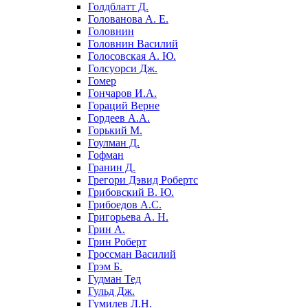
Голдблатт Д.
Голованова А. Е.
Головнин
Головнин Василий
Голосовская А. Ю.
Голсуорси Дж.
Гомер
Гончаров И.А.
Гораций Верне
Гордеев А.А.
Горький М.
Гоулман Д.
Гофман
Гранин Д.
Грегори Дэвид Робертс
Грибовский В. Ю.
Грибоедов А.С.
Григорьева А. Н.
Грин А.
Грин Роберт
Гроссман Василий
Грэм Б.
Гудман Тед
Гульд Дж.
Гумилев Л.Н.