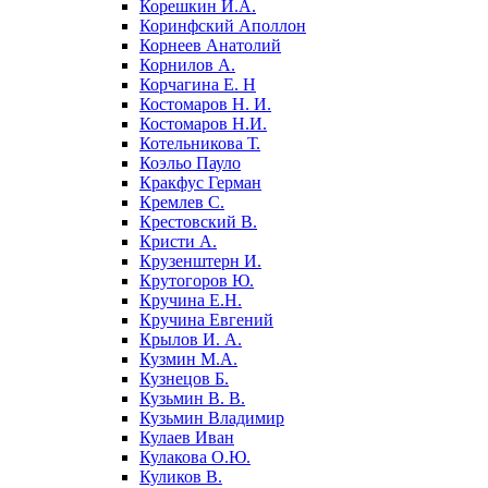
Корешкин И.А.
Коринфский Аполлон
Корнеев Анатолий
Корнилов А.
Корчагина Е. Н
Костомаров Н. И.
Костомаров Н.И.
Котельникова Т.
Коэльо Пауло
Кракфус Герман
Кремлев С.
Крестовский В.
Кристи А.
Крузенштерн И.
Крутогоров Ю.
Кручина Е.Н.
Кручина Евгений
Крылов И. А.
Кузмин М.А.
Кузнецов Б.
Кузьмин В. В.
Кузьмин Владимир
Кулаев Иван
Кулакова О.Ю.
Куликов В.