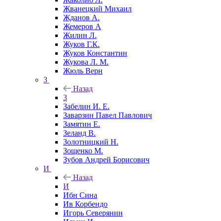
Жванецкий Михаил
Жданов А.
Жемеров А
Жилин Л.
Жуков Г.К.
Жуков Константин
Жукова Л. М.
Жюль Верн
З
Назад
З
Забелин И. Е.
Заварзин Павел Павлович
Замятин Е.
Зеланд В.
Золотницкий Н.
Зощенко М.
Зубов Андрей Борисович
И
Назад
И
Ибн Сина
Ив Корбендо
Игорь Северянин