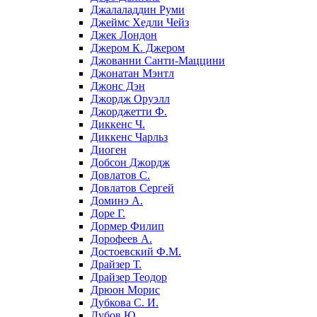
Джалаладдин Руми
Джеймс Хедли Чейз
Джек Лондон
Джером К. Джером
Джованни Санти-Маццини
Джонатан Мэнтл
Джонс Дэн
Джордж Оруэлл
Джорджетти Ф.
Диккенс Ч.
Диккенс Чарльз
Диоген
Добсон Джордж
Довлатов С.
Довлатов Сергей
Доминэ А.
Доре Г.
Дормер Филип
Дорофеев А.
Достоевский Ф.М.
Драйзер Т.
Драйзер Теодор
Дрюон Морис
Дубкова С. И.
Дубов Ю.