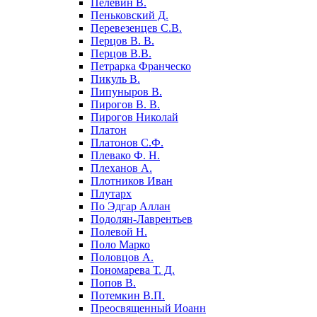
Пелевин В.
Пеньковский Д.
Перевезенцев С.В.
Перцов В. В.
Перцов В.В.
Петрарка Франческо
Пикуль В.
Пипуныров В.
Пирогов В. В.
Пирогов Николай
Платон
Платонов С.Ф.
Плевако Ф. Н.
Плеханов А.
Плотников Иван
Плутарх
По Эдгар Аллан
Подолян-Лаврентьев
Полевой Н.
Поло Марко
Половцов А.
Пономарева Т. Д.
Попов В.
Потемкин В.П.
Преосвященный Иоанн