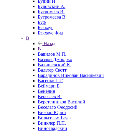
Бунин И.
Буровский А.
Бутромеев В.
Бутромеева В.
Буф
Бэкхаус
Бэкхаус Фид
В
Назад
В
Вавилов М.П.
Вазари Джорджо
Валишевский К.
Вальтер Скотт
Варадинов Николай Васильевич
Васенко П.Г.
Веймарн Б.
Венелин
Вересаев В.
Веретенников Василий
Веселаго Феодосий
Визбор Юрий
Вильгельм Гауф
Винклер П.П.
Виноградский