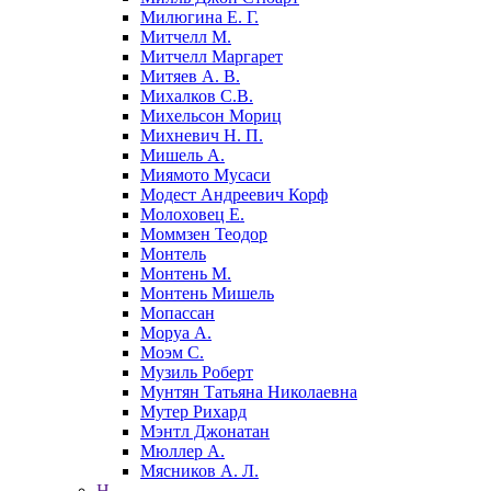
Милюгина Е. Г.
Митчелл М.
Митчелл Маргарет
Митяев А. В.
Михалков С.В.
Михельсон Мориц
Михневич Н. П.
Мишель А.
Миямото Мусаси
Модест Андреевич Корф
Молоховец Е.
Моммзен Теодор
Монтель
Монтень М.
Монтень Мишель
Мопассан
Моруа А.
Моэм С.
Музиль Роберт
Мунтян Татьяна Николаевна
Мутер Рихард
Мэнтл Джонатан
Мюллер А.
Мясников А. Л.
Н