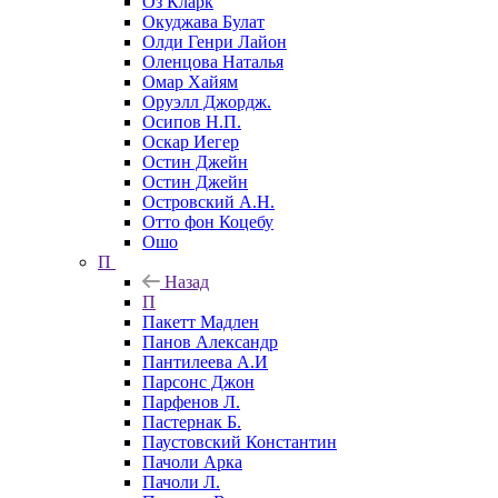
Оз Кларк
Окуджава Булат
Олди Генри Лайон
Оленцова Наталья
Омар Хайям
Оруэлл Джордж.
Осипов Н.П.
Оскар Иегер
Остин Джейн
Остин Джейн
Островский А.Н.
Отто фон Коцебу
Ошо
П
Назад
П
Пакетт Мадлен
Панов Александр
Пантилеева А.И
Парсонс Джон
Парфенов Л.
Пастернак Б.
Паустовский Константин
Пачоли Арка
Пачоли Л.