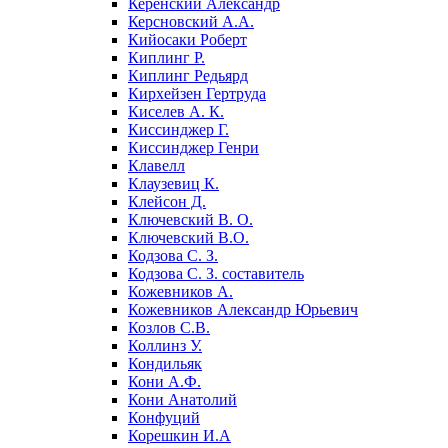
Керенский Александр
Керсновский А.А.
Кийосаки Роберт
Киплинг Р.
Киплинг Редьярд
Кирхейзен Гертруда
Киселев А. К.
Киссинджер Г.
Киссинджер Генри
Клавелл
Клаузевиц К.
Клейсон Д.
Ключевский В. О.
Ключевский В.О.
Кодзова С. З.
Кодзова С. З. составитель
Кожевников А.
Кожевников Александр Юрьевич
Козлов С.В.
Коллинз У.
Кондильяк
Кони А.Ф.
Кони Анатолий
Конфуций
Корешкин И.А