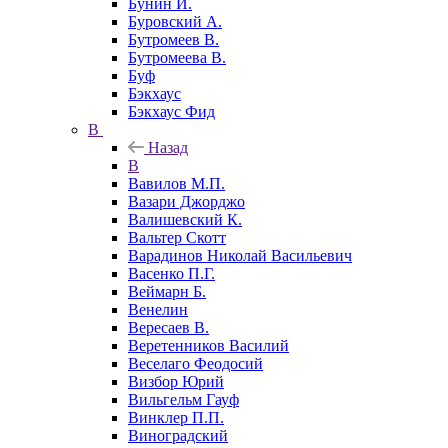
Бунин И.
Буровский А.
Бутромеев В.
Бутромеева В.
Буф
Бэкхаус
Бэкхаус Фид
В
Назад
В
Вавилов М.П.
Вазари Джорджо
Валишевский К.
Вальтер Скотт
Варадинов Николай Васильевич
Васенко П.Г.
Веймарн Б.
Венелин
Вересаев В.
Веретенников Василий
Веселаго Феодосий
Визбор Юрий
Вильгельм Гауф
Винклер П.П.
Виноградский