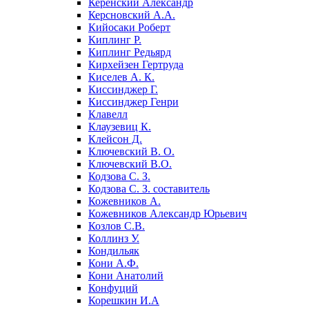
Керенский Александр
Керсновский А.А.
Кийосаки Роберт
Киплинг Р.
Киплинг Редьярд
Кирхейзен Гертруда
Киселев А. К.
Киссинджер Г.
Киссинджер Генри
Клавелл
Клаузевиц К.
Клейсон Д.
Ключевский В. О.
Ключевский В.О.
Кодзова С. З.
Кодзова С. З. составитель
Кожевников А.
Кожевников Александр Юрьевич
Козлов С.В.
Коллинз У.
Кондильяк
Кони А.Ф.
Кони Анатолий
Конфуций
Корешкин И.А