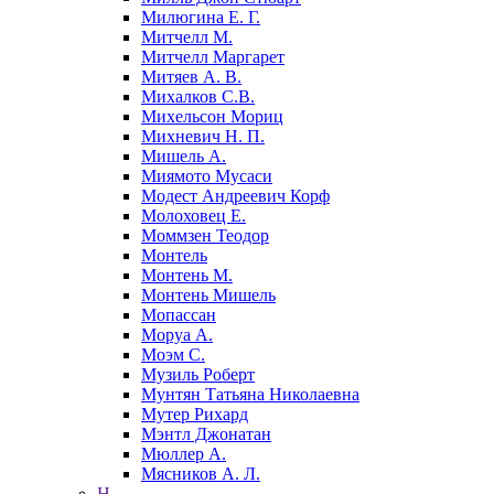
Милюгина Е. Г.
Митчелл М.
Митчелл Маргарет
Митяев А. В.
Михалков С.В.
Михельсон Мориц
Михневич Н. П.
Мишель А.
Миямото Мусаси
Модест Андреевич Корф
Молоховец Е.
Моммзен Теодор
Монтель
Монтень М.
Монтень Мишель
Мопассан
Моруа А.
Моэм С.
Музиль Роберт
Мунтян Татьяна Николаевна
Мутер Рихард
Мэнтл Джонатан
Мюллер А.
Мясников А. Л.
Н