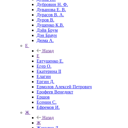
Дубровин Н. Ф.
Дуванова Е. В.
Дурасов В. А.
Дуров В.
Душенко К.В.
Дэйв Брум
Дэн Браун
Дюма А.
Е
Назад
Е
Евтушенко Е.
Егер О.
Екатерина II
Елагин
Ергин Д.
Ермолов Алексей Петрович
Ерофеев Венедикт
Ершов
Есенин С.
Ефремов И.
Ж
Назад
Ж
Жаколио Л.