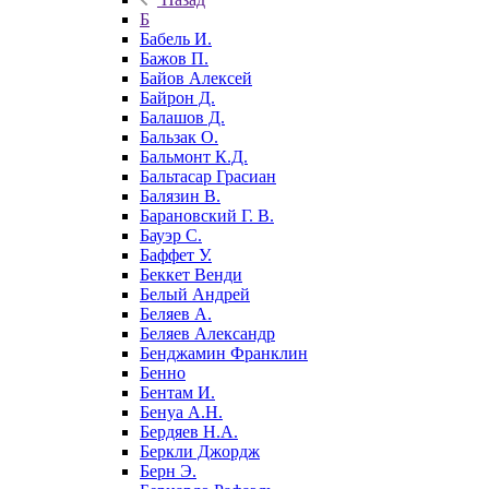
Б
Бабель И.
Бажов П.
Байов Алексей
Байрон Д.
Балашов Д.
Бальзак О.
Бальмонт К.Д.
Бальтасар Грасиан
Балязин В.
Барановский Г. В.
Бауэр С.
Баффет У.
Беккет Венди
Белый Андрей
Беляев А.
Беляев Александр
Бенджамин Франклин
Бенно
Бентам И.
Бенуа А.Н.
Бердяев Н.А.
Беркли Джордж
Берн Э.