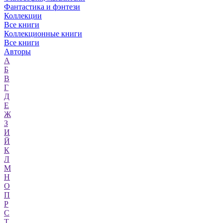
Фантастика и фэнтези
Коллекции
Все книги
Коллекционные книги
Все книги
Авторы
А
Б
В
Г
Д
Е
Ж
З
И
Й
К
Л
М
Н
О
П
Р
С
Т