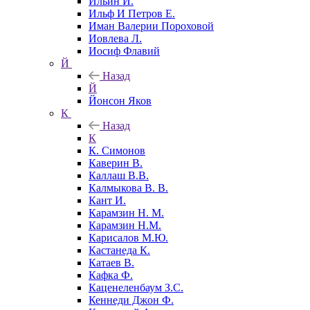
Ильин И.
Ильф И Петров Е.
Иман Валерии Пороховой
Иовлева Л.
Иосиф Флавий
Й
Назад
Й
Йонсон Яков
К
Назад
К
К. Симонов
Каверин В.
Каллаш В.В.
Калмыкова В. В.
Кант И.
Карамзин Н. М.
Карамзин Н.М.
Карисалов М.Ю.
Кастанеда К.
Катаев В.
Кафка Ф.
Каценеленбаум З.С.
Кеннеди Джон Ф.