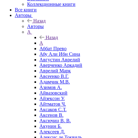
Коллекционные книги
Все книги
Авторы
Назад
Авторы
А
Назад
А
Аббат Прево
Абу Али Ибн Сина
Августин Аврелий
Аверченко Аркадий
Аврелий Марк
Авсеенко В.Г.
Адамчик М.В.
Азимов А.
Айвазовский
Айзексон У.
Айтматов Ч.
Аксаков С.Т.
Аксенов В.
Аксючиц В. В.
Акунин Б.
Алексеев Д.
Алексис де Токвиль