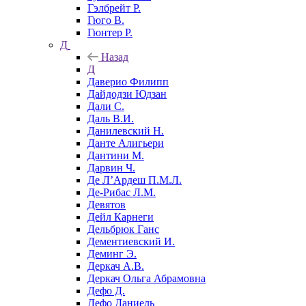
Гэлбрейт Р.
Гюго В.
Гюнтер Р.
Д
Назад
Д
Даверио Филипп
Дайдодзи Юдзан
Дали С.
Даль В.И.
Данилевский Н.
Данте Алигьери
Дантини М.
Дарвин Ч.
Де Л’Ардеш П.М.Л.
Де-Рибас Л.М.
Девятов
Дейл Карнеги
Дельбрюк Ганс
Дементиевский И.
Деминг Э.
Деркач А.В.
Деркач Ольга Абрамовна
Дефо Д.
Дефо Даниель