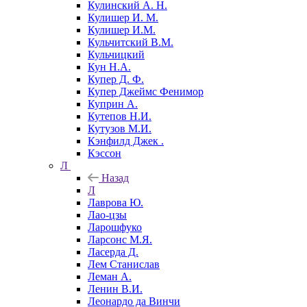
Кулинский А. Н.
Кулишер И. М.
Кулишер И.М.
Кульчитский В.М.
Кульчицкий
Кун Н.А.
Купер Д. Ф.
Купер Джеймс Фенимор
Куприн А.
Кутепов Н.И.
Кутузов М.И.
Кэнфилд Джек .
Кэссон
Л
Назад
Л
Лаврова Ю.
Лао-цзы
Ларошфуко
Ларсонс М.Я.
Ласерда Д.
Лем Станислав
Леман А.
Ленин В.И.
Леонардо да Винчи