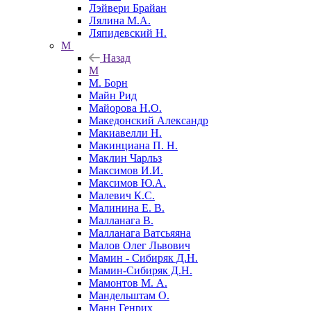
Лэйвери Брайан
Лялина М.А.
Ляпидевский Н.
М
Назад
М
М. Борн
Майн Рид
Майорова Н.О.
Македонский Александр
Макиавелли Н.
Макинциана П. Н.
Маклин Чарльз
Максимов И.И.
Максимов Ю.А.
Малевич К.С.
Малинина Е. В.
Малланага В.
Малланага Ватсьяяна
Малов Олег Львович
Мамин - Сибиряк Д.Н.
Мамин-Сибиряк Д.Н.
Мамонтов М. А.
Мандельштам О.
Манн Генрих