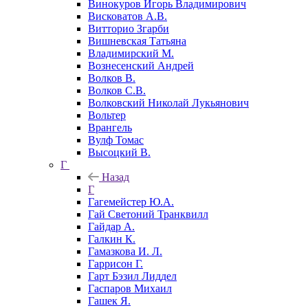
Винокуров Игорь Владимирович
Висковатов А.В.
Витторио Згарби
Вишневская Татьяна
Владимирский М.
Вознесенский Андрей
Волков В.
Волков С.В.
Волковский Николай Лукьянович
Вольтер
Врангель
Вулф Томас
Высоцкий В.
Г
Назад
Г
Гагемейстер Ю.А.
Гай Светоний Транквилл
Гайдар А.
Галкин К.
Гамазкова И. Л.
Гаррисон Г.
Гарт Бэзил Лиддел
Гаспаров Михаил
Гашек Я.