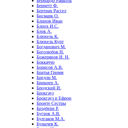
Бернардо Рафаэль
Бернетт Ф.
Бертран Рассел
Бисмарк О.
Блинов Иван
Блиох И.С.
Блок А.
Блюхель К.
Блюхель Курт
Богданович М.
Боголюбов Н.
Божерянов И. Н.
Боккаччо
Борисов А.В.
Братья Гримм
Бредли М.
Брикнер А.
Бродский И.
Брокгауз
Брокгауз и Ефрон
Бронте Сестры
Брэдбери Р.
Бугров А.В.
Булгаков М.А.
Булычев К.