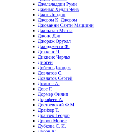
Джалаладдин Руми
Джеймс Хедли Чейз
Джек Лондон
Джером К. Джером
Джованни Санти-Маццини
Джонатан Мэнтл
Джонс Дэн
Джордж Оруэлл
Джорджетти Ф.
Диккенс Ч.
Диккенс Чарльз
Диоген
Добсон Джордж
Довлатов С.
Довлатов Сергей
Доминэ А.
Доре Г.
Дормер Филип
Дорофеев А.
Достоевский Ф.М.
Драйзер Т.
Драйзер Теодор
Дрюон Морис
Дубкова С. И.
Дубов Ю.