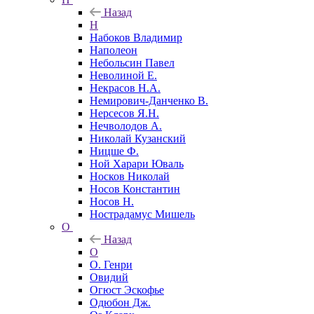
Назад
Н
Набоков Владимир
Наполеон
Небольсин Павел
Неволиной Е.
Некрасов Н.А.
Немирович-Данченко В.
Нерсесов Я.Н.
Нечволодов А.
Николай Кузанский
Ницше Ф.
Ной Харари Юваль
Носков Николай
Носов Константин
Носов Н.
Нострадамус Мишель
О
Назад
О
О. Генри
Овидий
Огюст Эскофье
Одюбон Дж.