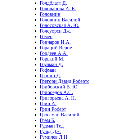
Голдблатт Д.
Голованова А. Е.
Головнин
Головнин Василий
Голосовская А. Ю.
Голсуорси Дж.
Гомер
Гончаров И.А.
Гораций Верне
Гордеев А.А.
Горький М.
Гоулман Д.
Гофман
Гранин Д.
Грегори Дэвид Робертс
Грибовский В. Ю.
Грибоедов А.С.
Григорьева А. Н.
Грин А.
Грин Роберт
Гроссман Василий
Грэм Б.
Гудман Тед
Гульд Дж.
Гумилев Л.Н.