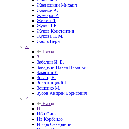
Жванецкий Михаил
Жданов А.
Жемеров А
Жилин Л.
Жуков Г.К.
Жуков Константин
Жукова Л. М.
Жюль Верн
З
Назад
З
Забелин И. Е.
Заварзин Павел Павлович
Замятин Е.
Зеланд В.
Золотницкий Н.
Зощенко М.
Зубов Андрей Борисович
И
Назад
И
Ибн Сина
Ив Корбендо
Игорь Северянин