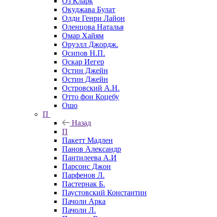
Оз Кларк
Окуджава Булат
Олди Генри Лайон
Оленцова Наталья
Омар Хайям
Оруэлл Джордж.
Осипов Н.П.
Оскар Иегер
Остин Джейн
Остин Джейн
Островский А.Н.
Отто фон Коцебу
Ошо
П
Назад
П
Пакетт Мадлен
Панов Александр
Пантилеева А.И
Парсонс Джон
Парфенов Л.
Пастернак Б.
Паустовский Константин
Пачоли Арка
Пачоли Л.