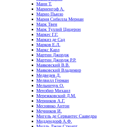
Манн Т.
Мариенгоф А.
Марио Пьюзо
Мария Сибилла Мериан
Марк Твен
Марк Туллий Цицерон
Маркес Г.Г.
Маркиз де Сад
Марков Е.Л.
Маркс Карл
Мартин Джордж
Мартин Джордж Р.Р.
Маяковский В.В.
Маяковский Владимир
Медведев Д.
Мелвилл Герман
Мельничук О.
Мензбир Михаил
Мережковский Д.М.
Мерников А.Г.
Меснянко Антон
Мечников И.
Мигель де Сервантес Сааведра
Миддендорф А.Ф.
Милль Джон Стюарт