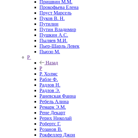
Пришвин М.М.
Прокофьева Елена
Пруст Марсель
Пуков В. Н.
Путилин
Путин Владимир
Пушкин А.С.
Пыляев М.И.
Пьер-Шарль Левек
Пьюзо М.
Р
Назад
Р
Р. Холмс
Рабле Ф.
Радлов Н.
Радлов Э.
Раневская Фаина
Ребель Алина
Ремарк Э.М.
Рене Декарт
Рерих Николай
Робертс Г.
Розанов В.
Рокфеллер Джон