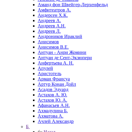
Аманд фон Швейгер-Лерхенфельд
Амфитеатров А.
Андерсен Х.К.
Андреев А.
Андреев А.Н.
Андреев Л.
Андроников Ираклий
Анисимов
Анисимов В.Е.
Антуан - Анри Жомини
Антуан де Сент-Экзюпери
Анфертьева А. Н.
Апулей
Аристотель
Арман Франсуа
Артур Конан Дойл
Асадов Эдуард
Астахов А. Ю.
Астахов Ю. А.
Афанасьев А.Н.
Ахмадулина Б.
Ахматова А.
Ачлей Александр
Б
Назад