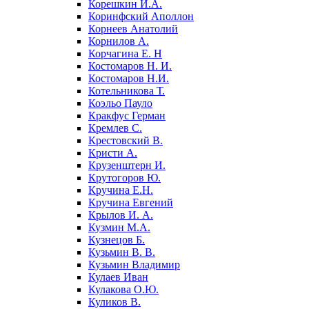
Корешкин И.А.
Коринфский Аполлон
Корнеев Анатолий
Корнилов А.
Корчагина Е. Н
Костомаров Н. И.
Костомаров Н.И.
Котельникова Т.
Коэльо Пауло
Кракфус Герман
Кремлев С.
Крестовский В.
Кристи А.
Крузенштерн И.
Крутогоров Ю.
Кручина Е.Н.
Кручина Евгений
Крылов И. А.
Кузмин М.А.
Кузнецов Б.
Кузьмин В. В.
Кузьмин Владимир
Кулаев Иван
Кулакова О.Ю.
Куликов В.