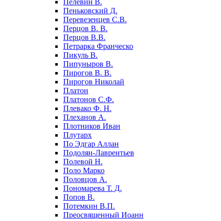
Пелевин В.
Пеньковский Д.
Перевезенцев С.В.
Перцов В. В.
Перцов В.В.
Петрарка Франческо
Пикуль В.
Пипуныров В.
Пирогов В. В.
Пирогов Николай
Платон
Платонов С.Ф.
Плевако Ф. Н.
Плеханов А.
Плотников Иван
Плутарх
По Эдгар Аллан
Подолян-Лаврентьев
Полевой Н.
Поло Марко
Половцов А.
Пономарева Т. Д.
Попов В.
Потемкин В.П.
Преосвященный Иоанн