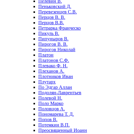
Пелевин В.
Пеньковский Д.
Перевезенцев С.В.
Перцов В. В.
Перцов В.В.
Петрарка Франческо
Пикуль В.
Пипуныров В.
Пирогов В. В.
Пирогов Николай
Платон
Платонов С.Ф.
Плевако Ф. Н.
Плеханов А.
Плотников Иван
Плутарх
По Эдгар Аллан
Подолян-Лаврентьев
Полевой Н.
Поло Марко
Половцов А.
Пономарева Т. Д.
Попов В.
Потемкин В.П.
Преосвященный Иоанн