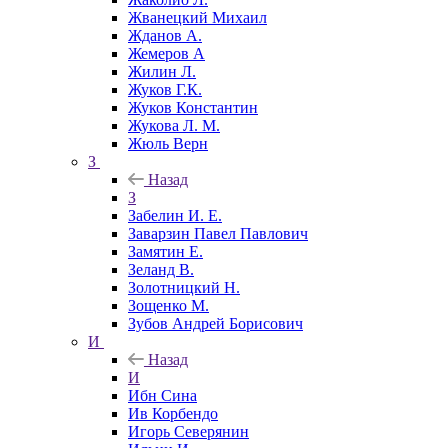
Жванецкий Михаил
Жданов А.
Жемеров А
Жилин Л.
Жуков Г.К.
Жуков Константин
Жукова Л. М.
Жюль Верн
З
Назад
З
Забелин И. Е.
Заварзин Павел Павлович
Замятин Е.
Зеланд В.
Золотницкий Н.
Зощенко М.
Зубов Андрей Борисович
И
Назад
И
Ибн Сина
Ив Корбендо
Игорь Северянин