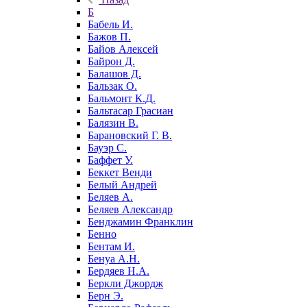
Б
Бабель И.
Бажов П.
Байов Алексей
Байрон Д.
Балашов Д.
Бальзак О.
Бальмонт К.Д.
Бальтасар Грасиан
Балязин В.
Барановский Г. В.
Бауэр С.
Баффет У.
Беккет Венди
Белый Андрей
Беляев А.
Беляев Александр
Бенджамин Франклин
Бенно
Бентам И.
Бенуа А.Н.
Бердяев Н.А.
Беркли Джордж
Берн Э.