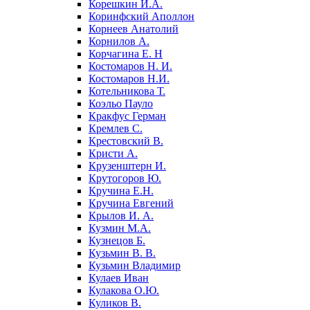
Корешкин И.А.
Коринфский Аполлон
Корнеев Анатолий
Корнилов А.
Корчагина Е. Н
Костомаров Н. И.
Костомаров Н.И.
Котельникова Т.
Коэльо Пауло
Кракфус Герман
Кремлев С.
Крестовский В.
Кристи А.
Крузенштерн И.
Крутогоров Ю.
Кручина Е.Н.
Кручина Евгений
Крылов И. А.
Кузмин М.А.
Кузнецов Б.
Кузьмин В. В.
Кузьмин Владимир
Кулаев Иван
Кулакова О.Ю.
Куликов В.