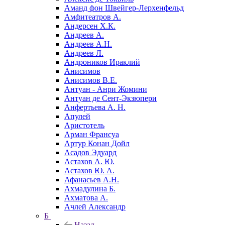
Аманд фон Швейгер-Лерхенфельд
Амфитеатров А.
Андерсен Х.К.
Андреев А.
Андреев А.Н.
Андреев Л.
Андроников Ираклий
Анисимов
Анисимов В.Е.
Антуан - Анри Жомини
Антуан де Сент-Экзюпери
Анфертьева А. Н.
Апулей
Аристотель
Арман Франсуа
Артур Конан Дойл
Асадов Эдуард
Астахов А. Ю.
Астахов Ю. А.
Афанасьев А.Н.
Ахмадулина Б.
Ахматова А.
Ачлей Александр
Б
Назад