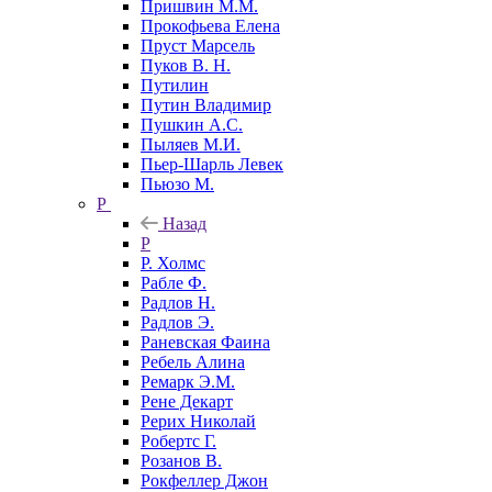
Пришвин М.М.
Прокофьева Елена
Пруст Марсель
Пуков В. Н.
Путилин
Путин Владимир
Пушкин А.С.
Пыляев М.И.
Пьер-Шарль Левек
Пьюзо М.
Р
Назад
Р
Р. Холмс
Рабле Ф.
Радлов Н.
Радлов Э.
Раневская Фаина
Ребель Алина
Ремарк Э.М.
Рене Декарт
Рерих Николай
Робертс Г.
Розанов В.
Рокфеллер Джон