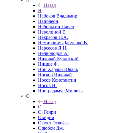
Назад
Н
Набоков Владимир
Наполеон
Небольсин Павел
Неволиной Е.
Некрасов Н.А.
Немирович-Данченко В.
Нерсесов Я.Н.
Нечволодов А.
Николай Кузанский
Ницше Ф.
Ной Харари Юваль
Носков Николай
Носов Константин
Носов Н.
Нострадамус Мишель
О
Назад
О
О. Генри
Овидий
Огюст Эскофье
Одюбон Дж.