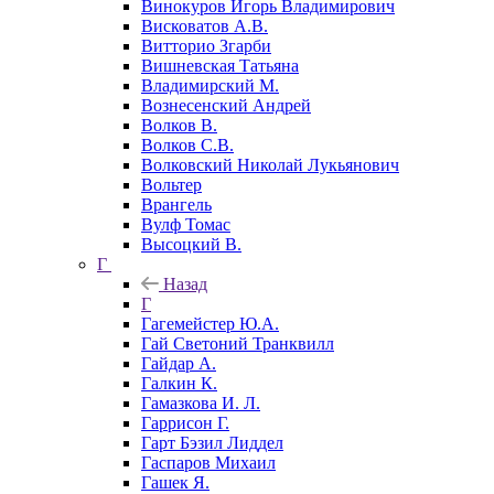
Винокуров Игорь Владимирович
Висковатов А.В.
Витторио Згарби
Вишневская Татьяна
Владимирский М.
Вознесенский Андрей
Волков В.
Волков С.В.
Волковский Николай Лукьянович
Вольтер
Врангель
Вулф Томас
Высоцкий В.
Г
Назад
Г
Гагемейстер Ю.А.
Гай Светоний Транквилл
Гайдар А.
Галкин К.
Гамазкова И. Л.
Гаррисон Г.
Гарт Бэзил Лиддел
Гаспаров Михаил
Гашек Я.