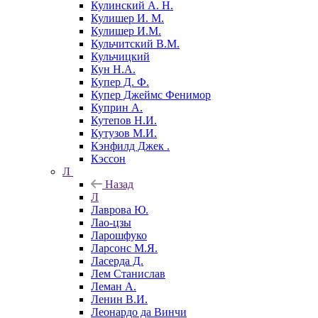
Кулинский А. Н.
Кулишер И. М.
Кулишер И.М.
Кульчитский В.М.
Кульчицкий
Кун Н.А.
Купер Д. Ф.
Купер Джеймс Фенимор
Куприн А.
Кутепов Н.И.
Кутузов М.И.
Кэнфилд Джек .
Кэссон
Л
Назад
Л
Лаврова Ю.
Лао-цзы
Ларошфуко
Ларсонс М.Я.
Ласерда Д.
Лем Станислав
Леман А.
Ленин В.И.
Леонардо да Винчи