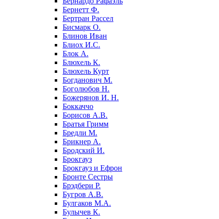
Бернардо Рафаэль
Бернетт Ф.
Бертран Рассел
Бисмарк О.
Блинов Иван
Блиох И.С.
Блок А.
Блюхель К.
Блюхель Курт
Богданович М.
Боголюбов Н.
Божерянов И. Н.
Боккаччо
Борисов А.В.
Братья Гримм
Бредли М.
Брикнер А.
Бродский И.
Брокгауз
Брокгауз и Ефрон
Бронте Сестры
Брэдбери Р.
Бугров А.В.
Булгаков М.А.
Булычев К.