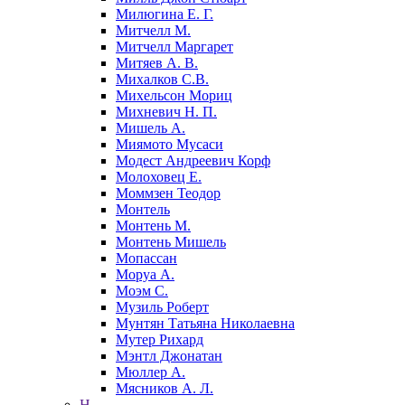
Милюгина Е. Г.
Митчелл М.
Митчелл Маргарет
Митяев А. В.
Михалков С.В.
Михельсон Мориц
Михневич Н. П.
Мишель А.
Миямото Мусаси
Модест Андреевич Корф
Молоховец Е.
Моммзен Теодор
Монтель
Монтень М.
Монтень Мишель
Мопассан
Моруа А.
Моэм С.
Музиль Роберт
Мунтян Татьяна Николаевна
Мутер Рихард
Мэнтл Джонатан
Мюллер А.
Мясников А. Л.
Н