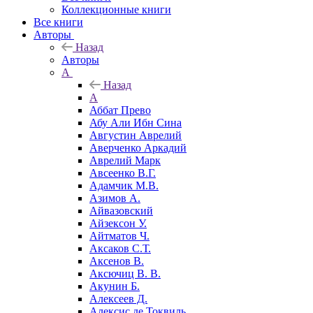
Коллекционные книги
Все книги
Авторы
Назад
Авторы
А
Назад
А
Аббат Прево
Абу Али Ибн Сина
Августин Аврелий
Аверченко Аркадий
Аврелий Марк
Авсеенко В.Г.
Адамчик М.В.
Азимов А.
Айвазовский
Айзексон У.
Айтматов Ч.
Аксаков С.Т.
Аксенов В.
Аксючиц В. В.
Акунин Б.
Алексеев Д.
Алексис де Токвиль