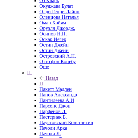
Оз Кларк
Окуджава Булат
Олди Генри Лайон
Оленцова Наталья
Омар Хайям
Оруэлл Джордж.
Осипов Н.П.
Оскар Иегер
Остин Джейн
Остин Джейн
Островский А.Н.
Отто фон Коцебу
Ошо
П
Назад
П
Пакетт Мадлен
Панов Александр
Пантилеева А.И
Парсонс Джон
Парфенов Л.
Пастернак Б.
Паустовский Константин
Пачоли Арка
Пачоли Л.