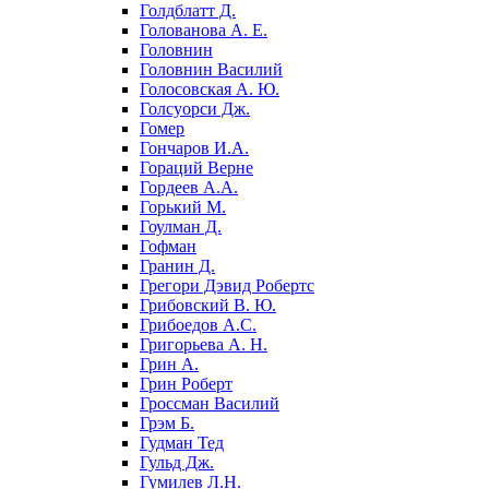
Голдблатт Д.
Голованова А. Е.
Головнин
Головнин Василий
Голосовская А. Ю.
Голсуорси Дж.
Гомер
Гончаров И.А.
Гораций Верне
Гордеев А.А.
Горький М.
Гоулман Д.
Гофман
Гранин Д.
Грегори Дэвид Робертс
Грибовский В. Ю.
Грибоедов А.С.
Григорьева А. Н.
Грин А.
Грин Роберт
Гроссман Василий
Грэм Б.
Гудман Тед
Гульд Дж.
Гумилев Л.Н.