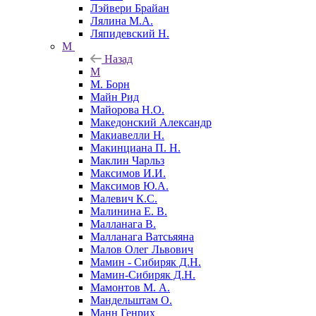
Лэйвери Брайан
Лялина М.А.
Ляпидевский Н.
М
Назад
М
М. Борн
Майн Рид
Майорова Н.О.
Македонский Александр
Макиавелли Н.
Макинциана П. Н.
Маклин Чарльз
Максимов И.И.
Максимов Ю.А.
Малевич К.С.
Малинина Е. В.
Малланага В.
Малланага Ватсьяяна
Малов Олег Львович
Мамин - Сибиряк Д.Н.
Мамин-Сибиряк Д.Н.
Мамонтов М. А.
Мандельштам О.
Манн Генрих