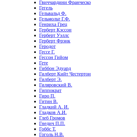
Гвиччардини Франческо
Гегель
Гельвальд Ф.
Гельмольт Г.Ф.
Генриха Грец
Герберт Кэссон
Герберт Уэллс
Герберт Фрэнк
Геродот
Гессе Г.
Гессон Гийом
Гете
Гиббон Эдуард
Гилберт Кийт Честертон
Гилберт Э.
Гиляровский В.
Гиппократ
Гиро П.
Гитин В.
Гладкий А. И.
Гладков А.И.
Глеб Громов
Гнедич П.П.
Гоббс Т.
Гоголь Н.В.