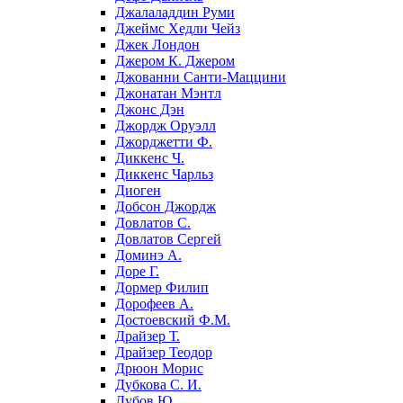
Джалаладдин Руми
Джеймс Хедли Чейз
Джек Лондон
Джером К. Джером
Джованни Санти-Маццини
Джонатан Мэнтл
Джонс Дэн
Джордж Оруэлл
Джорджетти Ф.
Диккенс Ч.
Диккенс Чарльз
Диоген
Добсон Джордж
Довлатов С.
Довлатов Сергей
Доминэ А.
Доре Г.
Дормер Филип
Дорофеев А.
Достоевский Ф.М.
Драйзер Т.
Драйзер Теодор
Дрюон Морис
Дубкова С. И.
Дубов Ю.