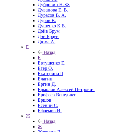
Дубровин Н. Ф.
Дуванова Е. В.
Дурасов В. А.
Дуров В.
Душенко К.В.
Дэйв Брум
Дэн Браун
Дюма А.
Е
Назад
Е
Евтушенко Е.
Егер О.
Екатерина II
Елагин
Ергин Д.
Ермолов Алексей Петрович
Ерофеев Венедикт
Ершов
Есенин С.
Ефремов И.
Ж
Назад
Ж
Жаколио Л.