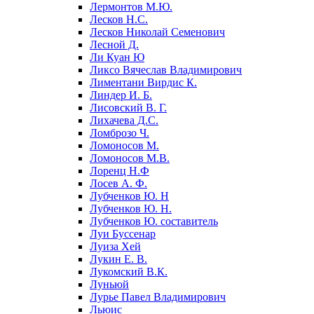
Лермонтов М.Ю.
Лесков Н.С.
Лесков Николай Семенович
Лесной Д.
Ли Куан Ю
Ликсо Вячеслав Владимирович
Лиментани Вирдис К.
Линдер И. Б.
Лисовский В. Г.
Лихачева Д.С.
Ломброзо Ч.
Ломоносов М.
Ломоносов М.В.
Лоренц Н.Ф
Лосев А. Ф.
Лубченков Ю. Н
Лубченков Ю. Н.
Лубченков Ю. составитель
Луи Буссенар
Луиза Хей
Лукин Е. В.
Лукомский В.К.
Луньюй
Лурье Павел Владимирович
Льюис