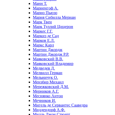
Манн Т.
Мариенгоф А.
Марио Пьюзо
Мария Сибилла Мериан
Марк Твен
Марк Туллий Цицерон
Маркес Г.Г.
Маркиз де Сад
Марков Е.Л.
Маркс Карл
Мартин Джордж
Мартин Джордж Р.Р.
Маяковский В.В.
Маяковский Владимир
Медведев Д.
Мелвилл Герман
Мельничук О.
Мензбир Михаил
Мережковский Д.М.
Мерников А.Г.
Меснянко Антон
Мечников И.
Мигель де Сервантес Сааведра
Миддендорф А.Ф.
Милль Джон Стюарт