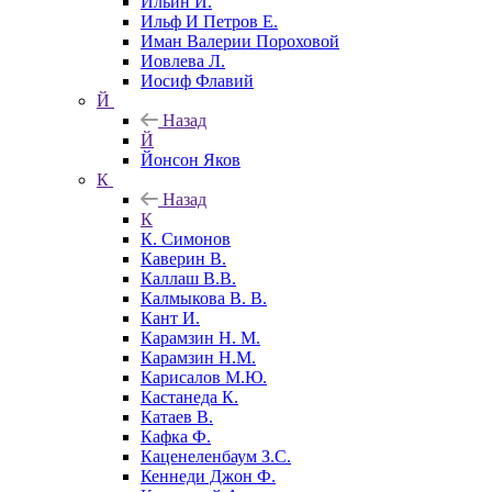
Ильин И.
Ильф И Петров Е.
Иман Валерии Пороховой
Иовлева Л.
Иосиф Флавий
Й
Назад
Й
Йонсон Яков
К
Назад
К
К. Симонов
Каверин В.
Каллаш В.В.
Калмыкова В. В.
Кант И.
Карамзин Н. М.
Карамзин Н.М.
Карисалов М.Ю.
Кастанеда К.
Катаев В.
Кафка Ф.
Каценеленбаум З.С.
Кеннеди Джон Ф.