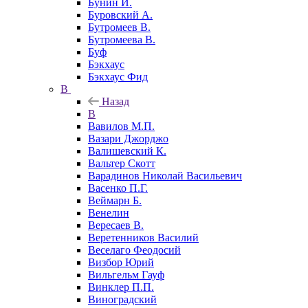
Бунин И.
Буровский А.
Бутромеев В.
Бутромеева В.
Буф
Бэкхаус
Бэкхаус Фид
В
Назад
В
Вавилов М.П.
Вазари Джорджо
Валишевский К.
Вальтер Скотт
Варадинов Николай Васильевич
Васенко П.Г.
Веймарн Б.
Венелин
Вересаев В.
Веретенников Василий
Веселаго Феодосий
Визбор Юрий
Вильгельм Гауф
Винклер П.П.
Виноградский