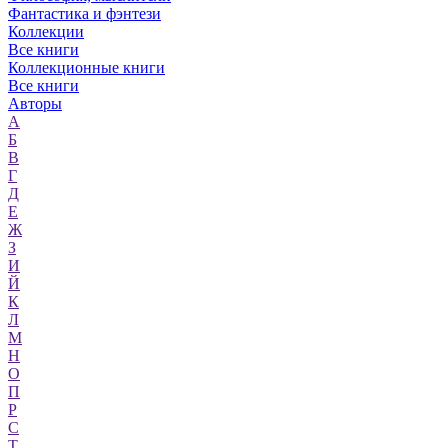
Фантастика и фэнтези
Коллекции
Все книги
Коллекционные книги
Все книги
Авторы
А
Б
В
Г
Д
Е
Ж
З
И
Й
К
Л
М
Н
О
П
Р
С
Т