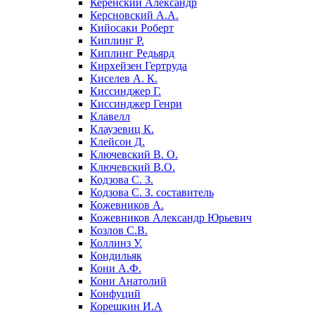
Керенский Александр
Керсновский А.А.
Кийосаки Роберт
Киплинг Р.
Киплинг Редьярд
Кирхейзен Гертруда
Киселев А. К.
Киссинджер Г.
Киссинджер Генри
Клавелл
Клаузевиц К.
Клейсон Д.
Ключевский В. О.
Ключевский В.О.
Кодзова С. З.
Кодзова С. З. составитель
Кожевников А.
Кожевников Александр Юрьевич
Козлов С.В.
Коллинз У.
Кондильяк
Кони А.Ф.
Кони Анатолий
Конфуций
Корешкин И.А