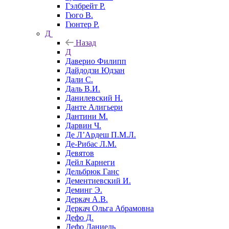
Гэлбрейт Р.
Гюго В.
Гюнтер Р.
Д
Назад
Д
Даверио Филипп
Дайдодзи Юдзан
Дали С.
Даль В.И.
Данилевский Н.
Данте Алигьери
Дантини М.
Дарвин Ч.
Де Л’Ардеш П.М.Л.
Де-Рибас Л.М.
Девятов
Дейл Карнеги
Дельбрюк Ганс
Дементиевский И.
Деминг Э.
Деркач А.В.
Деркач Ольга Абрамовна
Дефо Д.
Дефо Даниель