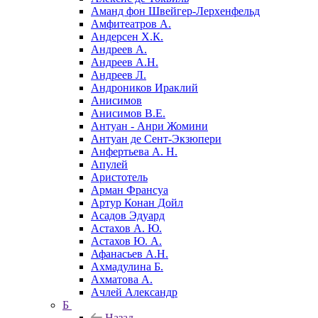
Аманд фон Швейгер-Лерхенфельд
Амфитеатров А.
Андерсен Х.К.
Андреев А.
Андреев А.Н.
Андреев Л.
Андроников Ираклий
Анисимов
Анисимов В.Е.
Антуан - Анри Жомини
Антуан де Сент-Экзюпери
Анфертьева А. Н.
Апулей
Аристотель
Арман Франсуа
Артур Конан Дойл
Асадов Эдуард
Астахов А. Ю.
Астахов Ю. А.
Афанасьев А.Н.
Ахмадулина Б.
Ахматова А.
Ачлей Александр
Б
Назад