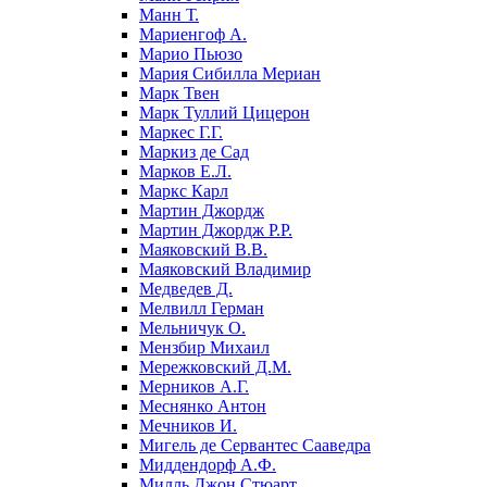
Манн Т.
Мариенгоф А.
Марио Пьюзо
Мария Сибилла Мериан
Марк Твен
Марк Туллий Цицерон
Маркес Г.Г.
Маркиз де Сад
Марков Е.Л.
Маркс Карл
Мартин Джордж
Мартин Джордж Р.Р.
Маяковский В.В.
Маяковский Владимир
Медведев Д.
Мелвилл Герман
Мельничук О.
Мензбир Михаил
Мережковский Д.М.
Мерников А.Г.
Меснянко Антон
Мечников И.
Мигель де Сервантес Сааведра
Миддендорф А.Ф.
Милль Джон Стюарт