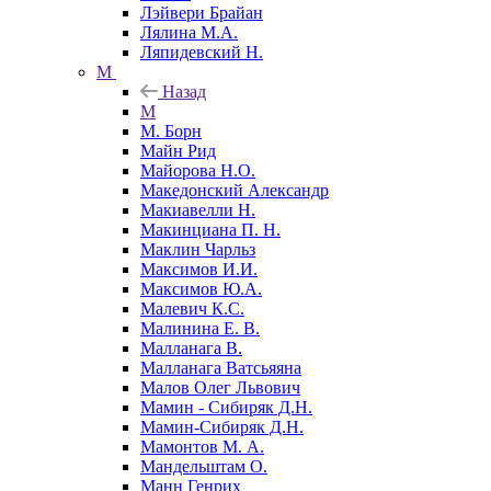
Лэйвери Брайан
Лялина М.А.
Ляпидевский Н.
М
Назад
М
М. Борн
Майн Рид
Майорова Н.О.
Македонский Александр
Макиавелли Н.
Макинциана П. Н.
Маклин Чарльз
Максимов И.И.
Максимов Ю.А.
Малевич К.С.
Малинина Е. В.
Малланага В.
Малланага Ватсьяяна
Малов Олег Львович
Мамин - Сибиряк Д.Н.
Мамин-Сибиряк Д.Н.
Мамонтов М. А.
Мандельштам О.
Манн Генрих