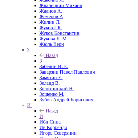
Жванецкий Михаил
Жданов А.
Жемеров А
Жилин Л.
Жуков Г.К.
Жуков Константин
Жукова Л. М.
Жюль Верн
З
Назад
З
Забелин И. Е.
Заварзин Павел Павлович
Замятин Е.
Зеланд В.
Золотницкий Н.
Зощенко М.
Зубов Андрей Борисович
И
Назад
И
Ибн Сина
Ив Корбендо
Игорь Северянин