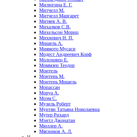
Милюгина Е. Г.
Митчелл М.
Митчелл Маргарет
Митяев А. В.
Михалков С.В.
Михельсон Мориц
Михневич Н. П.
Мишель А.
Миямото Мусаси
Модест Андреевич Корф
Молоховец Е.
Моммзен Теодор
Монтель
Монтень М.
Монтень Мишель
Мопассан
Моруа А.
Моэм С.
Музиль Роберт
Мунтян Татьяна Николаевна
Мутер Рихард
Мэнтл Джонатан
Мюллер А.
Мясников А. Л.
Н