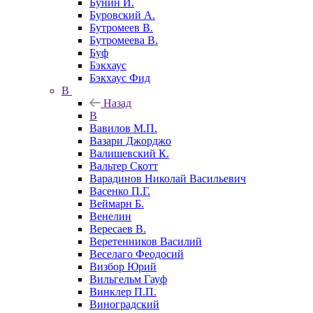
Бунин И.
Буровский А.
Бутромеев В.
Бутромеева В.
Буф
Бэкхаус
Бэкхаус Фид
В
Назад
В
Вавилов М.П.
Вазари Джорджо
Валишевский К.
Вальтер Скотт
Варадинов Николай Васильевич
Васенко П.Г.
Веймарн Б.
Венелин
Вересаев В.
Веретенников Василий
Веселаго Феодосий
Визбор Юрий
Вильгельм Гауф
Винклер П.П.
Виноградский