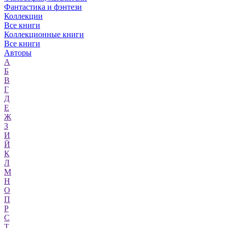
Фантастика и фэнтези
Коллекции
Все книги
Коллекционные книги
Все книги
Авторы
А
Б
В
Г
Д
Е
Ж
З
И
Й
К
Л
М
Н
О
П
Р
С
Т