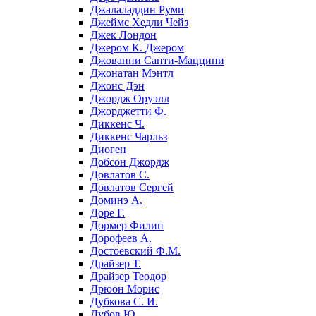
Джалаладдин Руми
Джеймс Хедли Чейз
Джек Лондон
Джером К. Джером
Джованни Санти-Маццини
Джонатан Мэнтл
Джонс Дэн
Джордж Оруэлл
Джорджетти Ф.
Диккенс Ч.
Диккенс Чарльз
Диоген
Добсон Джордж
Довлатов С.
Довлатов Сергей
Доминэ А.
Доре Г.
Дормер Филип
Дорофеев А.
Достоевский Ф.М.
Драйзер Т.
Драйзер Теодор
Дрюон Морис
Дубкова С. И.
Дубов Ю.