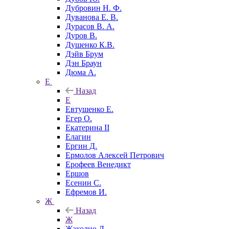
Дубровин Н. Ф.
Дуванова Е. В.
Дурасов В. А.
Дуров В.
Душенко К.В.
Дэйв Брум
Дэн Браун
Дюма А.
Е
Назад
Е
Евтушенко Е.
Егер О.
Екатерина II
Елагин
Ергин Д.
Ермолов Алексей Петрович
Ерофеев Венедикт
Ершов
Есенин С.
Ефремов И.
Ж
Назад
Ж
Жаколио Л.