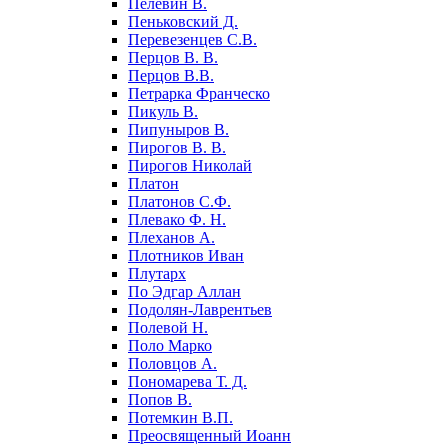
Пелевин В.
Пеньковский Д.
Перевезенцев С.В.
Перцов В. В.
Перцов В.В.
Петрарка Франческо
Пикуль В.
Пипуныров В.
Пирогов В. В.
Пирогов Николай
Платон
Платонов С.Ф.
Плевако Ф. Н.
Плеханов А.
Плотников Иван
Плутарх
По Эдгар Аллан
Подолян-Лаврентьев
Полевой Н.
Поло Марко
Половцов А.
Пономарева Т. Д.
Попов В.
Потемкин В.П.
Преосвященный Иоанн