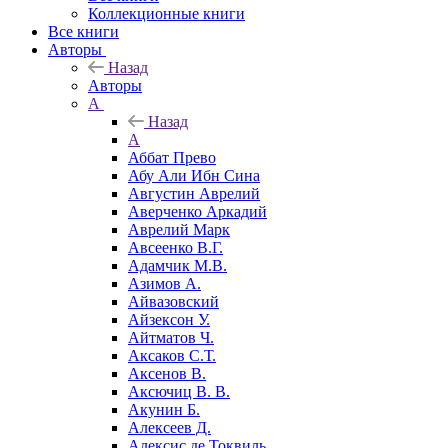
Коллекционные книги
Все книги
Авторы
Назад
Авторы
А
Назад
А
Аббат Прево
Абу Али Ибн Сина
Августин Аврелий
Аверченко Аркадий
Аврелий Марк
Авсеенко В.Г.
Адамчик М.В.
Азимов А.
Айвазовский
Айзексон У.
Айтматов Ч.
Аксаков С.Т.
Аксенов В.
Аксючиц В. В.
Акунин Б.
Алексеев Д.
Алексис де Токвиль