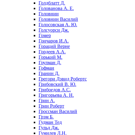
Голдблатт Д.
Голованова А. Е.
Головнин
Головнин Василий
Голосовская А. Ю.
Голсуорси Дж.
Гомер
Гончаров И.А.
Гораций Верне
Гордеев А.А.
Горький М.
Гоулман Д.
Гофман
Гранин Д.
Грегори Дэвид Робертс
Грибовский В. Ю.
Грибоедов А.С.
Григорьева А. Н.
Грин А.
Грин Роберт
Гроссман Василий
Грэм Б.
Гудман Тед
Гульд Дж.
Гумилев Л.Н.