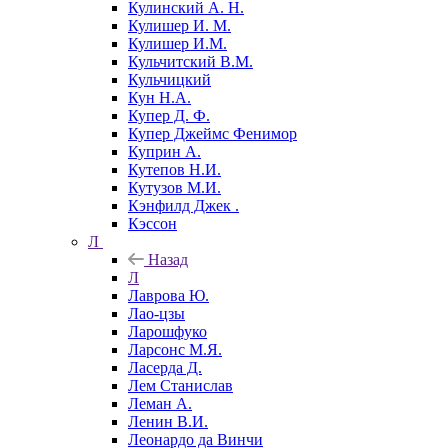
Кулинский А. Н.
Кулишер И. М.
Кулишер И.М.
Кульчитский В.М.
Кульчицкий
Кун Н.А.
Купер Д. Ф.
Купер Джеймс Фенимор
Куприн А.
Кутепов Н.И.
Кутузов М.И.
Кэнфилд Джек .
Кэссон
Л
Назад
Л
Лаврова Ю.
Лао-цзы
Ларошфуко
Ларсонс М.Я.
Ласерда Д.
Лем Станислав
Леман А.
Ленин В.И.
Леонардо да Винчи