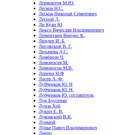
Лермонтов М.Ю.
Лесков Н.С.
Лесков Николай Семенович
Лесной Д.
Ли Куан Ю
Ликсо Вячеслав Владимирович
Лиментани Вирдис К.
Линдер И. Б.
Лисовский В. Г.
Лихачева Д.С.
Ломброзо Ч.
Ломоносов М.
Ломоносов М.В.
Лоренц Н.Ф
Лосев А. Ф.
Лубченков Ю. Н
Лубченков Ю. Н.
Лубченков Ю. составитель
Луи Буссенар
Луиза Хей
Лукин Е. В.
Лукомский В.К.
Луньюй
Лурье Павел Владимирович
Льюис