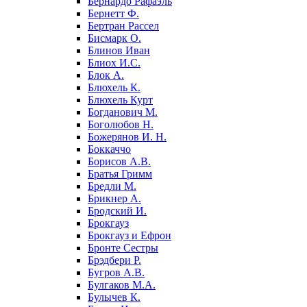
Бернардо Рафаэль
Бернетт Ф.
Бертран Рассел
Бисмарк О.
Блинов Иван
Блиох И.С.
Блок А.
Блюхель К.
Блюхель Курт
Богданович М.
Боголюбов Н.
Божерянов И. Н.
Боккаччо
Борисов А.В.
Братья Гримм
Бредли М.
Брикнер А.
Бродский И.
Брокгауз
Брокгауз и Ефрон
Бронте Сестры
Брэдбери Р.
Бугров А.В.
Булгаков М.А.
Булычев К.