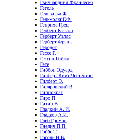
Гвиччардини Франческо
Гегель
Гельвальд Ф.
Гельмольт Г.Ф.
Генриха Грец
Герберт Кэссон
Герберт Уэллс
Герберт Фрэнк
Геродот
Гессе Г.
Гессон Гийом
Гете
Гиббон Эдуард
Гилберт Кийт Честертон
Гилберт Э.
Гиляровский В.
Гиппократ
Гиро П.
Гитин В.
Гладкий А. И.
Гладков А.И.
Глеб Громов
Гнедич П.П.
Гоббс Т.
Гоголь Н.В.