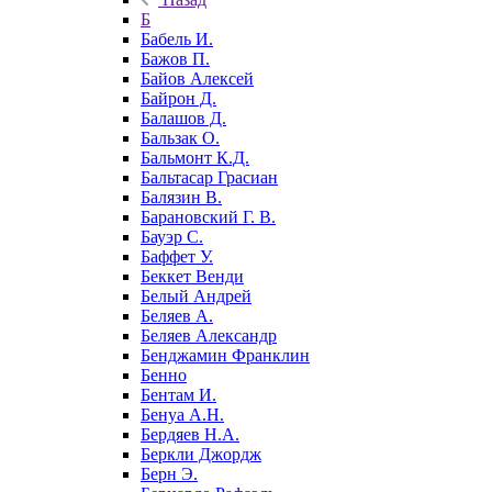
Б
Бабель И.
Бажов П.
Байов Алексей
Байрон Д.
Балашов Д.
Бальзак О.
Бальмонт К.Д.
Бальтасар Грасиан
Балязин В.
Барановский Г. В.
Бауэр С.
Баффет У.
Беккет Венди
Белый Андрей
Беляев А.
Беляев Александр
Бенджамин Франклин
Бенно
Бентам И.
Бенуа А.Н.
Бердяев Н.А.
Беркли Джордж
Берн Э.