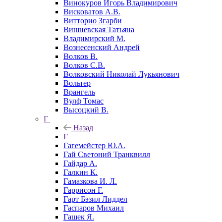
Винокуров Игорь Владимирович
Висковатов А.В.
Витторио Згарби
Вишневская Татьяна
Владимирский М.
Вознесенский Андрей
Волков В.
Волков С.В.
Волковский Николай Лукьянович
Вольтер
Врангель
Вулф Томас
Высоцкий В.
Г
Назад
Г
Гагемейстер Ю.А.
Гай Светоний Транквилл
Гайдар А.
Галкин К.
Гамазкова И. Л.
Гаррисон Г.
Гарт Бэзил Лиддел
Гаспаров Михаил
Гашек Я.