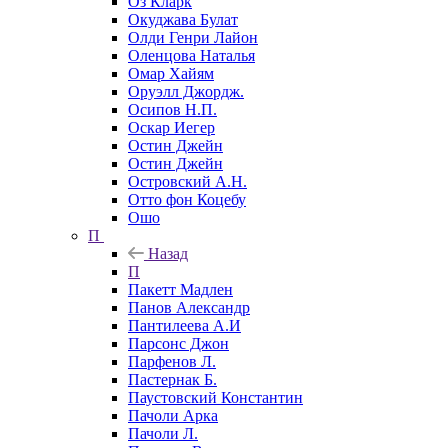
Оз Кларк
Окуджава Булат
Олди Генри Лайон
Оленцова Наталья
Омар Хайям
Оруэлл Джордж.
Осипов Н.П.
Оскар Иегер
Остин Джейн
Остин Джейн
Островский А.Н.
Отто фон Коцебу
Ошо
П
Назад
П
Пакетт Мадлен
Панов Александр
Пантилеева А.И
Парсонс Джон
Парфенов Л.
Пастернак Б.
Паустовский Константин
Пачоли Арка
Пачоли Л.