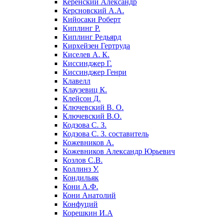
Керенский Александр
Керсновский А.А.
Кийосаки Роберт
Киплинг Р.
Киплинг Редьярд
Кирхейзен Гертруда
Киселев А. К.
Киссинджер Г.
Киссинджер Генри
Клавелл
Клаузевиц К.
Клейсон Д.
Ключевский В. О.
Ключевский В.О.
Кодзова С. З.
Кодзова С. З. составитель
Кожевников А.
Кожевников Александр Юрьевич
Козлов С.В.
Коллинз У.
Кондильяк
Кони А.Ф.
Кони Анатолий
Конфуций
Корешкин И.А