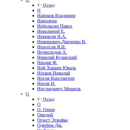
Назад
Н
Набоков Владимир
Наполеон
Небольсин Павел
Неволиной Е.
Некрасов Н.А.
Немирович-Данченко В.
Нерсесов Я.Н.
Нечволодов А.
Николай Кузанский
Ницше Ф.
Ной Харари Юваль
Носков Николай
Носов Константин
Носов Н.
Нострадамус Мишель
О
Назад
О
О. Генри
Овидий
Огюст Эскофье
Одюбон Дж.