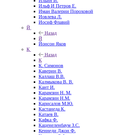
Ильин И.
Ильф И Петров Е.
Иман Валерии Пороховой
Иовлева Л.
Иосиф Флавий
Й
Назад
Й
Йонсон Яков
К
Назад
К
К. Симонов
Каверин В.
Каллаш В.В.
Калмыкова В. В.
Кант И.
Карамзин Н. М.
Карамзин Н.М.
Карисалов М.Ю.
Кастанеда К.
Катаев В.
Кафка Ф.
Каценеленбаум З.С.
Кеннеди Джон Ф.