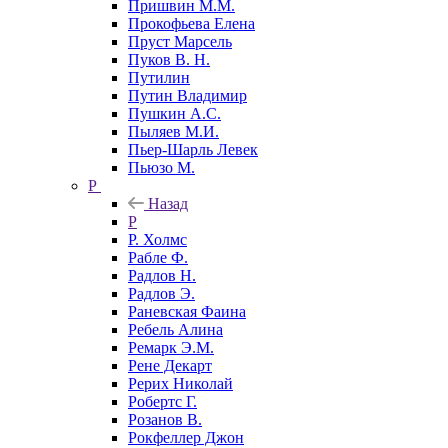
Пришвин М.М.
Прокофьева Елена
Пруст Марсель
Пуков В. Н.
Путилин
Путин Владимир
Пушкин А.С.
Пыляев М.И.
Пьер-Шарль Левек
Пьюзо М.
Р
Назад
Р
Р. Холмс
Рабле Ф.
Радлов Н.
Радлов Э.
Раневская Фаина
Ребель Алина
Ремарк Э.М.
Рене Декарт
Рерих Николай
Робертс Г.
Розанов В.
Рокфеллер Джон