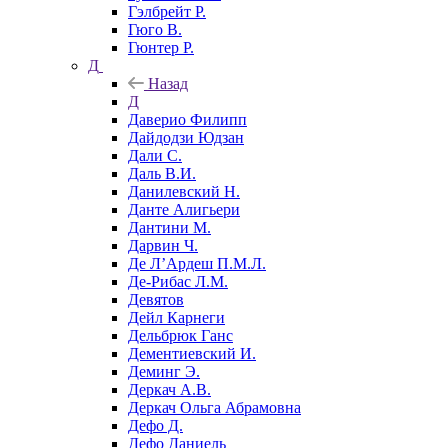
Гэлбрейт Р.
Гюго В.
Гюнтер Р.
Д
Назад
Д
Даверио Филипп
Дайдодзи Юдзан
Дали С.
Даль В.И.
Данилевский Н.
Данте Алигьери
Дантини М.
Дарвин Ч.
Де Л’Ардеш П.М.Л.
Де-Рибас Л.М.
Девятов
Дейл Карнеги
Дельбрюк Ганс
Дементиевский И.
Деминг Э.
Деркач А.В.
Деркач Ольга Абрамовна
Дефо Д.
Дефо Даниель