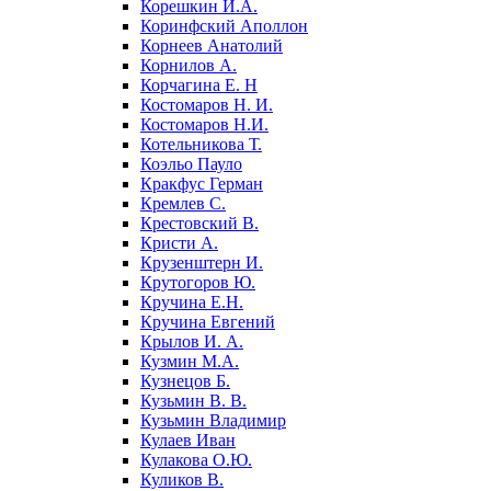
Корешкин И.А.
Коринфский Аполлон
Корнеев Анатолий
Корнилов А.
Корчагина Е. Н
Костомаров Н. И.
Костомаров Н.И.
Котельникова Т.
Коэльо Пауло
Кракфус Герман
Кремлев С.
Крестовский В.
Кристи А.
Крузенштерн И.
Крутогоров Ю.
Кручина Е.Н.
Кручина Евгений
Крылов И. А.
Кузмин М.А.
Кузнецов Б.
Кузьмин В. В.
Кузьмин Владимир
Кулаев Иван
Кулакова О.Ю.
Куликов В.