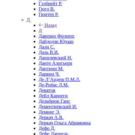
Гэлбрейт Р.
Гюго В.
Гюнтер Р.
Д
Назад
Д
Даверио Филипп
Дайдодзи Юдзан
Дали С.
Даль В.И.
Данилевский Н.
Данте Алигьери
Дантини М.
Дарвин Ч.
Де Л’Ардеш П.М.Л.
Де-Рибас Л.М.
Девятов
Дейл Карнеги
Дельбрюк Ганс
Дементиевский И.
Деминг Э.
Деркач А.В.
Деркач Ольга Абрамовна
Дефо Д.
Дефо Даниель