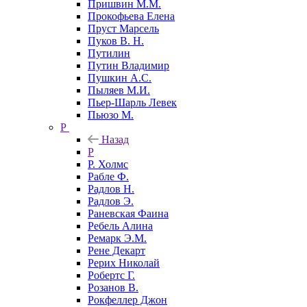
Пришвин М.М.
Прокофьева Елена
Пруст Марсель
Пуков В. Н.
Путилин
Путин Владимир
Пушкин А.С.
Пыляев М.И.
Пьер-Шарль Левек
Пьюзо М.
Р
Назад
Р
Р. Холмс
Рабле Ф.
Радлов Н.
Радлов Э.
Раневская Фаина
Ребель Алина
Ремарк Э.М.
Рене Декарт
Рерих Николай
Робертс Г.
Розанов В.
Рокфеллер Джон