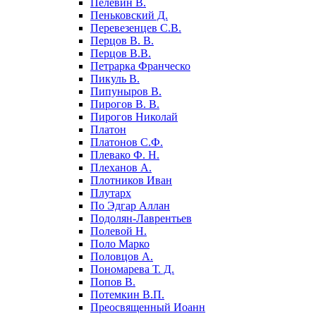
Пелевин В.
Пеньковский Д.
Перевезенцев С.В.
Перцов В. В.
Перцов В.В.
Петрарка Франческо
Пикуль В.
Пипуныров В.
Пирогов В. В.
Пирогов Николай
Платон
Платонов С.Ф.
Плевако Ф. Н.
Плеханов А.
Плотников Иван
Плутарх
По Эдгар Аллан
Подолян-Лаврентьев
Полевой Н.
Поло Марко
Половцов А.
Пономарева Т. Д.
Попов В.
Потемкин В.П.
Преосвященный Иоанн