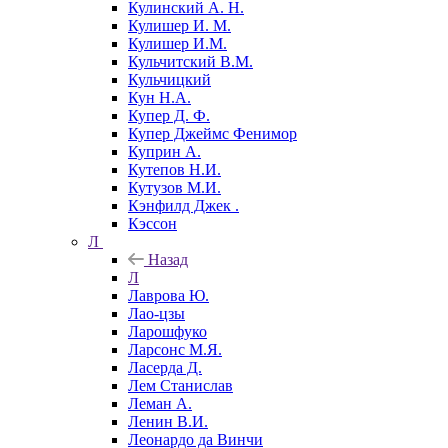
Кулинский А. Н.
Кулишер И. М.
Кулишер И.М.
Кульчитский В.М.
Кульчицкий
Кун Н.А.
Купер Д. Ф.
Купер Джеймс Фенимор
Куприн А.
Кутепов Н.И.
Кутузов М.И.
Кэнфилд Джек .
Кэссон
Л
Назад
Л
Лаврова Ю.
Лао-цзы
Ларошфуко
Ларсонс М.Я.
Ласерда Д.
Лем Станислав
Леман А.
Ленин В.И.
Леонардо да Винчи