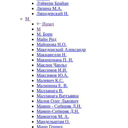
Лэйвери Брайан
Лялина М.А.
Ляпидевский Н.
М
Назад
М
М. Борн
Майн Рид
Майорова Н.О.
Македонский Александр
Макиавелли Н.
Макинциана П. Н.
Маклин Чарльз
Максимов И.И.
Максимов Ю.А.
Малевич К.С.
Малинина Е. В.
Малланага В.
Малланага Ватсьяяна
Малов Олег Львович
Мамин - Сибиряк Д.Н.
Мамин-Сибиряк Д.Н.
Мамонтов М. А.
Мандельштам О.
Манн Генрих