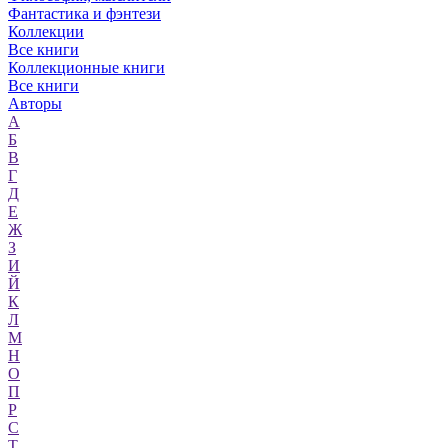
Фантастика и фэнтези
Коллекции
Все книги
Коллекционные книги
Все книги
Авторы
А
Б
В
Г
Д
Е
Ж
З
И
Й
К
Л
М
Н
О
П
Р
С
Т