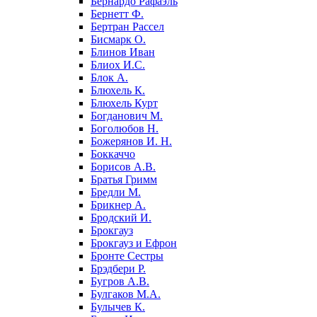
Бернардо Рафаэль
Бернетт Ф.
Бертран Рассел
Бисмарк О.
Блинов Иван
Блиох И.С.
Блок А.
Блюхель К.
Блюхель Курт
Богданович М.
Боголюбов Н.
Божерянов И. Н.
Боккаччо
Борисов А.В.
Братья Гримм
Бредли М.
Брикнер А.
Бродский И.
Брокгауз
Брокгауз и Ефрон
Бронте Сестры
Брэдбери Р.
Бугров А.В.
Булгаков М.А.
Булычев К.