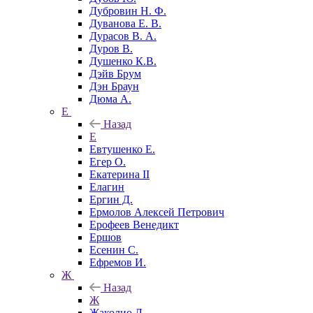
Дубровин Н. Ф.
Дуванова Е. В.
Дурасов В. А.
Дуров В.
Душенко К.В.
Дэйв Брум
Дэн Браун
Дюма А.
Е
Назад
Е
Евтушенко Е.
Егер О.
Екатерина II
Елагин
Ергин Д.
Ермолов Алексей Петрович
Ерофеев Венедикт
Ершов
Есенин С.
Ефремов И.
Ж
Назад
Ж
Жаколио Л.