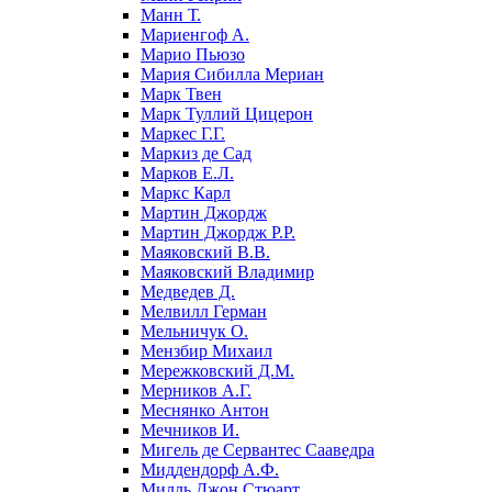
Манн Т.
Мариенгоф А.
Марио Пьюзо
Мария Сибилла Мериан
Марк Твен
Марк Туллий Цицерон
Маркес Г.Г.
Маркиз де Сад
Марков Е.Л.
Маркс Карл
Мартин Джордж
Мартин Джордж Р.Р.
Маяковский В.В.
Маяковский Владимир
Медведев Д.
Мелвилл Герман
Мельничук О.
Мензбир Михаил
Мережковский Д.М.
Мерников А.Г.
Меснянко Антон
Мечников И.
Мигель де Сервантес Сааведра
Миддендорф А.Ф.
Милль Джон Стюарт