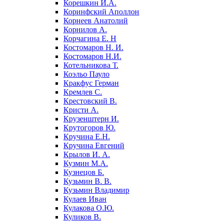
Корешкин И.А.
Коринфский Аполлон
Корнеев Анатолий
Корнилов А.
Корчагина Е. Н
Костомаров Н. И.
Костомаров Н.И.
Котельникова Т.
Коэльо Пауло
Кракфус Герман
Кремлев С.
Крестовский В.
Кристи А.
Крузенштерн И.
Крутогоров Ю.
Кручина Е.Н.
Кручина Евгений
Крылов И. А.
Кузмин М.А.
Кузнецов Б.
Кузьмин В. В.
Кузьмин Владимир
Кулаев Иван
Кулакова О.Ю.
Куликов В.