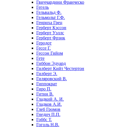
Гвиччардини Франческо
Гегель
Гельвальд Ф.
Гельмольт Г.Ф.
Генриха Грец
Герберт Кэссон
Герберт Уэллс
Герберт Фрэнк
Геродот
Гессе Г.
Гессон Гийом
Гете
Гиббон Эдуард
Гилберт Кийт Честертон
Гилберт Э.
Гиляровский В.
Гиппократ
Гиро П.
Гитин В.
Гладкий А. И.
Гладков А.И.
Глеб Громов
Гнедич П.П.
Гоббс Т.
Гоголь Н.В.