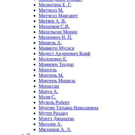
Милюгина Е. Г.
Митчелл М.
Митчелл Маргарет
Митяев А. В.
Михалков С.В.
Михельсон Мориц
Михневич Н. П.
Мишель А.
Миямото Мусаси
Модест Андреевич Корф
Молоховец Е.
Моммзен Теодор
Монтель
Монтень М.
Монтень Мишель
Мопассан
Моруа А.
Моэм С.
Музиль Роберт
Мунтян Татьяна Николаевна
Мутер Рихард
Мэнтл Джонатан
Мюллер А.
Мясников А. Л.
Н