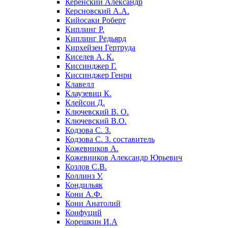
Керенский Александр
Керсновский А.А.
Кийосаки Роберт
Киплинг Р.
Киплинг Редьярд
Кирхейзен Гертруда
Киселев А. К.
Киссинджер Г.
Киссинджер Генри
Клавелл
Клаузевиц К.
Клейсон Д.
Ключевский В. О.
Ключевский В.О.
Кодзова С. З.
Кодзова С. З. составитель
Кожевников А.
Кожевников Александр Юрьевич
Козлов С.В.
Коллинз У.
Кондильяк
Кони А.Ф.
Кони Анатолий
Конфуций
Корешкин И.А