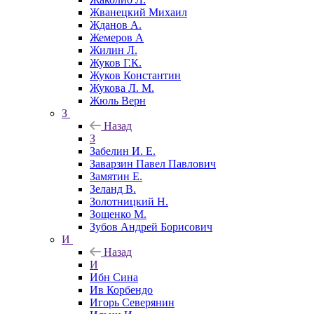
Жванецкий Михаил
Жданов А.
Жемеров А
Жилин Л.
Жуков Г.К.
Жуков Константин
Жукова Л. М.
Жюль Верн
З
Назад
З
Забелин И. Е.
Заварзин Павел Павлович
Замятин Е.
Зеланд В.
Золотницкий Н.
Зощенко М.
Зубов Андрей Борисович
И
Назад
И
Ибн Сина
Ив Корбендо
Игорь Северянин