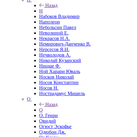
Назад
Н
Набоков Владимир
Наполеон
Небольсин Павел
Неволиной Е.
Некрасов Н.А.
Немирович-Данченко В.
Нерсесов Я.Н.
Нечволодов А.
Николай Кузанский
Ницше Ф.
Ной Харари Юваль
Носков Николай
Носов Константин
Носов Н.
Нострадамус Мишель
О
Назад
О
О. Генри
Овидий
Огюст Эскофье
Одюбон Дж.