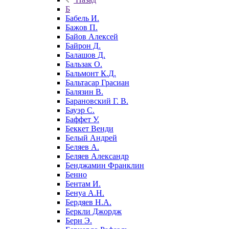
Б
Бабель И.
Бажов П.
Байов Алексей
Байрон Д.
Балашов Д.
Бальзак О.
Бальмонт К.Д.
Бальтасар Грасиан
Балязин В.
Барановский Г. В.
Бауэр С.
Баффет У.
Беккет Венди
Белый Андрей
Беляев А.
Беляев Александр
Бенджамин Франклин
Бенно
Бентам И.
Бенуа А.Н.
Бердяев Н.А.
Беркли Джордж
Берн Э.