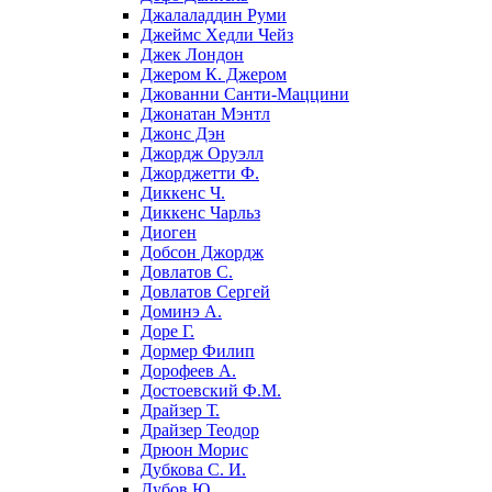
Джалаладдин Руми
Джеймс Хедли Чейз
Джек Лондон
Джером К. Джером
Джованни Санти-Маццини
Джонатан Мэнтл
Джонс Дэн
Джордж Оруэлл
Джорджетти Ф.
Диккенс Ч.
Диккенс Чарльз
Диоген
Добсон Джордж
Довлатов С.
Довлатов Сергей
Доминэ А.
Доре Г.
Дормер Филип
Дорофеев А.
Достоевский Ф.М.
Драйзер Т.
Драйзер Теодор
Дрюон Морис
Дубкова С. И.
Дубов Ю.