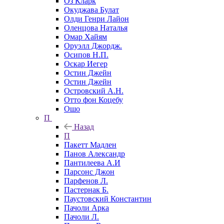
Оз Кларк
Окуджава Булат
Олди Генри Лайон
Оленцова Наталья
Омар Хайям
Оруэлл Джордж.
Осипов Н.П.
Оскар Иегер
Остин Джейн
Остин Джейн
Островский А.Н.
Отто фон Коцебу
Ошо
П
Назад
П
Пакетт Мадлен
Панов Александр
Пантилеева А.И
Парсонс Джон
Парфенов Л.
Пастернак Б.
Паустовский Константин
Пачоли Арка
Пачоли Л.