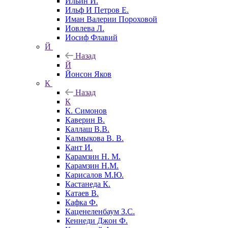
Ильин И.
Ильф И Петров Е.
Иман Валерии Пороховой
Иовлева Л.
Иосиф Флавий
Й
Назад
Й
Йонсон Яков
К
Назад
К
К. Симонов
Каверин В.
Каллаш В.В.
Калмыкова В. В.
Кант И.
Карамзин Н. М.
Карамзин Н.М.
Карисалов М.Ю.
Кастанеда К.
Катаев В.
Кафка Ф.
Каценеленбаум З.С.
Кеннеди Джон Ф.