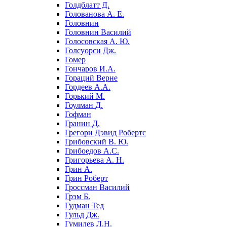
Голдблатт Д.
Голованова А. Е.
Головнин
Головнин Василий
Голосовская А. Ю.
Голсуорси Дж.
Гомер
Гончаров И.А.
Гораций Верне
Гордеев А.А.
Горький М.
Гоулман Д.
Гофман
Гранин Д.
Грегори Дэвид Робертс
Грибовский В. Ю.
Грибоедов А.С.
Григорьева А. Н.
Грин А.
Грин Роберт
Гроссман Василий
Грэм Б.
Гудман Тед
Гульд Дж.
Гумилев Л.Н.