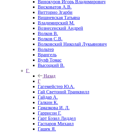
Винокуров Игорь Владимирович
Висковатов А.В.
Витторио Згарби
Вишневская Татьяна
Владимирский М.
Вознесенский Андрей
Волков В.
Волков С.В.
Волковский Николай Лукьянович
Вольтер
Врангель
Вулф Томас
Высоцкий В.
Г
Назад
Г
Гагемейстер Ю.А.
Гай Светоний Транквилл
Гайдар А.
Галкин К.
Гамазкова И. Л.
Гаррисон Г.
Гарт Бэзил Лиддел
Гаспаров Михаил
Гашек Я.