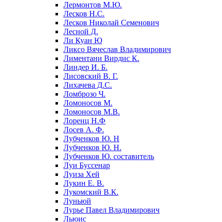
Лермонтов М.Ю.
Лесков Н.С.
Лесков Николай Семенович
Лесной Д.
Ли Куан Ю
Ликсо Вячеслав Владимирович
Лиментани Вирдис К.
Линдер И. Б.
Лисовский В. Г.
Лихачева Д.С.
Ломброзо Ч.
Ломоносов М.
Ломоносов М.В.
Лоренц Н.Ф
Лосев А. Ф.
Лубченков Ю. Н
Лубченков Ю. Н.
Лубченков Ю. составитель
Луи Буссенар
Луиза Хей
Лукин Е. В.
Лукомский В.К.
Луньюй
Лурье Павел Владимирович
Льюис