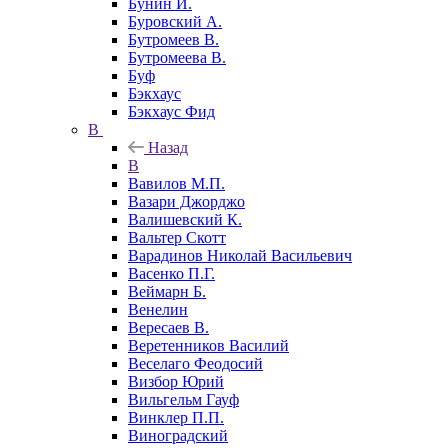
Бунин И.
Буровский А.
Бутромеев В.
Бутромеева В.
Буф
Бэкхаус
Бэкхаус Фид
В
Назад
В
Вавилов М.П.
Вазари Джорджо
Валишевский К.
Вальтер Скотт
Варадинов Николай Васильевич
Васенко П.Г.
Веймарн Б.
Венелин
Вересаев В.
Веретенников Василий
Веселаго Феодосий
Визбор Юрий
Вильгельм Гауф
Винклер П.П.
Виноградский