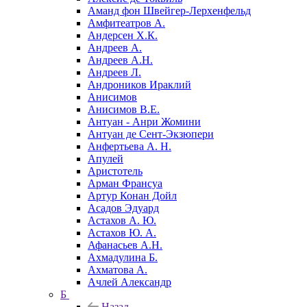
Аманд фон Швейгер-Лерхенфельд
Амфитеатров А.
Андерсен Х.К.
Андреев А.
Андреев А.Н.
Андреев Л.
Андроников Ираклий
Анисимов
Анисимов В.Е.
Антуан - Анри Жомини
Антуан де Сент-Экзюпери
Анфертьева А. Н.
Апулей
Аристотель
Арман Франсуа
Артур Конан Дойл
Асадов Эдуард
Астахов А. Ю.
Астахов Ю. А.
Афанасьев А.Н.
Ахмадулина Б.
Ахматова А.
Ачлей Александр
Б
Назад