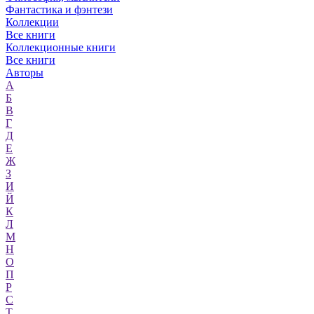
Фантастика и фэнтези
Коллекции
Все книги
Коллекционные книги
Все книги
Авторы
А
Б
В
Г
Д
Е
Ж
З
И
Й
К
Л
М
Н
О
П
Р
С
Т