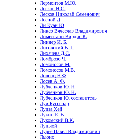
Лермонтов М.Ю.
Лесков Н.С.
Лесков Николай Семенович
Лесной Д.
Ли Куан Ю
Ликсо Вячеслав Владимирович
Лиментани Вирдис К.
Линдер И. Б.
Лисовский В. Г.
Лихачева Д.С.
Ломброзо Ч.
Ломоносов М.
Ломоносов М.В.
Лоренц Н.Ф
Лосев А. Ф.
Лубченков Ю. Н
Лубченков Ю. Н.
Лубченков Ю. составитель
Луи Буссенар
Луиза Хей
Лукин Е. В.
Лукомский В.К.
Луньюй
Лурье Павел Владимирович
Льюис