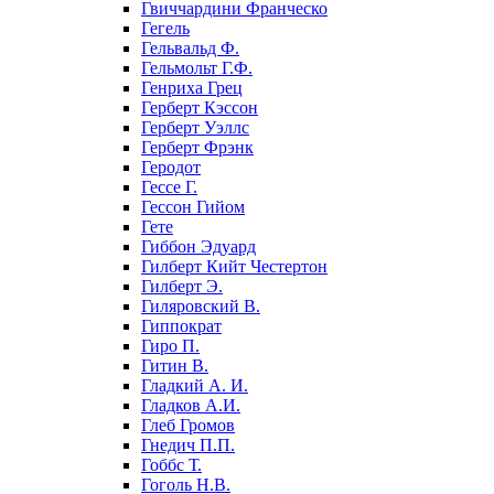
Гвиччардини Франческо
Гегель
Гельвальд Ф.
Гельмольт Г.Ф.
Генриха Грец
Герберт Кэссон
Герберт Уэллс
Герберт Фрэнк
Геродот
Гессе Г.
Гессон Гийом
Гете
Гиббон Эдуард
Гилберт Кийт Честертон
Гилберт Э.
Гиляровский В.
Гиппократ
Гиро П.
Гитин В.
Гладкий А. И.
Гладков А.И.
Глеб Громов
Гнедич П.П.
Гоббс Т.
Гоголь Н.В.