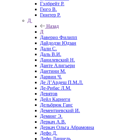
Гэлбрейт Р.
Гюго В.
Гюнтер Р.
Д
Назад
Д
Даверио Филипп
Дайдодзи Юдзан
Дали С.
Даль В.И.
Данилевский Н.
Данте Алигьери
Дантини М.
Дарвин Ч.
Де Л’Ардеш П.М.Л.
Де-Рибас Л.М.
Девятов
Дейл Карнеги
Дельбрюк Ганс
Дементиевский И.
Деминг Э.
Деркач А.В.
Деркач Ольга Абрамовна
Дефо Д.
Дефо Даниель