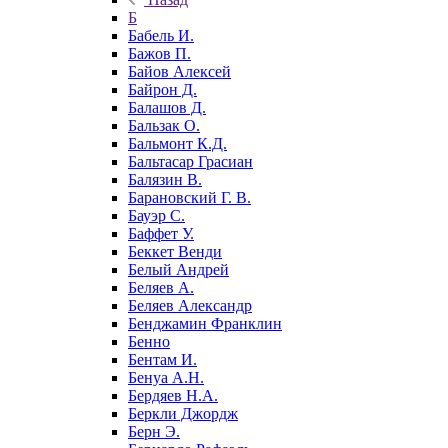
Б
Бабель И.
Бажов П.
Байов Алексей
Байрон Д.
Балашов Д.
Бальзак О.
Бальмонт К.Д.
Бальтасар Грасиан
Балязин В.
Барановский Г. В.
Бауэр С.
Баффет У.
Беккет Венди
Белый Андрей
Беляев А.
Беляев Александр
Бенджамин Франклин
Бенно
Бентам И.
Бенуа А.Н.
Бердяев Н.А.
Беркли Джордж
Берн Э.