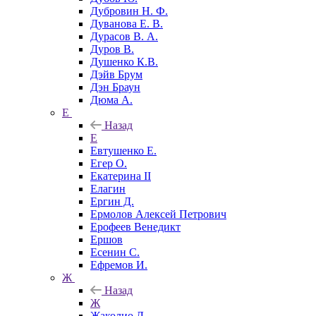
Дубровин Н. Ф.
Дуванова Е. В.
Дурасов В. А.
Дуров В.
Душенко К.В.
Дэйв Брум
Дэн Браун
Дюма А.
Е
Назад
Е
Евтушенко Е.
Егер О.
Екатерина II
Елагин
Ергин Д.
Ермолов Алексей Петрович
Ерофеев Венедикт
Ершов
Есенин С.
Ефремов И.
Ж
Назад
Ж
Жаколио Л.