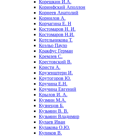
Корешкин И.А.
Коринфский Аполлон
Корнеев Анатолий
Корнилов А.
Корчагина Е. Н
Костомаров Н. И.
Костомаров Н.И.
Котельникова Т.
Коэльо Пауло
Кракфус Герман
Кремлев С.
Крестовский В.
Кристи А.
Крузенштерн И.
Крутогоров Ю.
Кручина Е.Н.
Кручина Евгений
Крылов И. А.
Кузмин М.А.
Кузнецов Б.
Кузьмин В. В.
Кузьмин Владимир
Кулаев Иван
Кулакова О.Ю.
Куликов В.