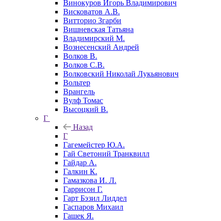
Винокуров Игорь Владимирович
Висковатов А.В.
Витторио Згарби
Вишневская Татьяна
Владимирский М.
Вознесенский Андрей
Волков В.
Волков С.В.
Волковский Николай Лукьянович
Вольтер
Врангель
Вулф Томас
Высоцкий В.
Г
Назад
Г
Гагемейстер Ю.А.
Гай Светоний Транквилл
Гайдар А.
Галкин К.
Гамазкова И. Л.
Гаррисон Г.
Гарт Бэзил Лиддел
Гаспаров Михаил
Гашек Я.