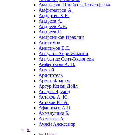
Аманд фон Швейгер-Лерхенфельд
Амфитеатров А.
Андерсен Х.К.
Андреев А.
Андреев А.Н.
Андреев Л.
Андроников Ираклий
Анисимов
Анисимов В.Е.
Антуан - Анри Жомини
Антуан де Сент-Экзюпери
Анфертьева А. Н.
Апулей
Аристотель
Арман Франсуа
Артур Конан Дойл
Асадов Эдуард
Астахов А. Ю.
Астахов Ю. А.
Афанасьев А.Н.
Ахмадулина Б.
Ахматова А.
Ачлей Александр
Б
Назад