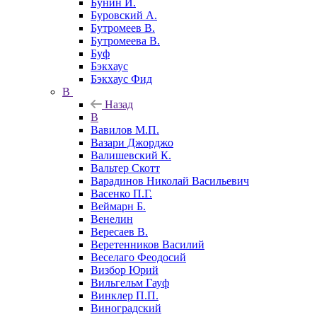
Бунин И.
Буровский А.
Бутромеев В.
Бутромеева В.
Буф
Бэкхаус
Бэкхаус Фид
В
Назад
В
Вавилов М.П.
Вазари Джорджо
Валишевский К.
Вальтер Скотт
Варадинов Николай Васильевич
Васенко П.Г.
Веймарн Б.
Венелин
Вересаев В.
Веретенников Василий
Веселаго Феодосий
Визбор Юрий
Вильгельм Гауф
Винклер П.П.
Виноградский