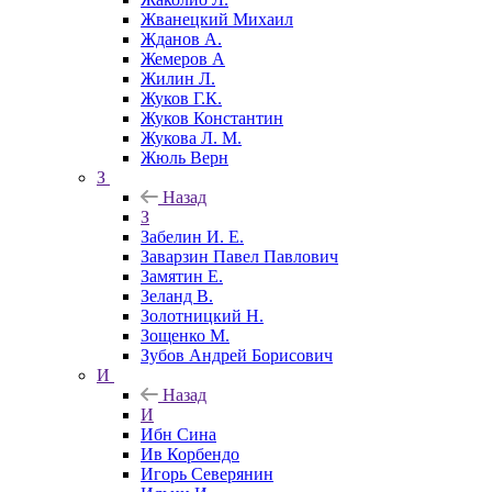
Жванецкий Михаил
Жданов А.
Жемеров А
Жилин Л.
Жуков Г.К.
Жуков Константин
Жукова Л. М.
Жюль Верн
З
Назад
З
Забелин И. Е.
Заварзин Павел Павлович
Замятин Е.
Зеланд В.
Золотницкий Н.
Зощенко М.
Зубов Андрей Борисович
И
Назад
И
Ибн Сина
Ив Корбендо
Игорь Северянин