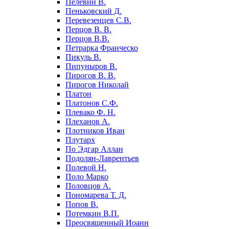
Пелевин В.
Пеньковский Д.
Перевезенцев С.В.
Перцов В. В.
Перцов В.В.
Петрарка Франческо
Пикуль В.
Пипуныров В.
Пирогов В. В.
Пирогов Николай
Платон
Платонов С.Ф.
Плевако Ф. Н.
Плеханов А.
Плотников Иван
Плутарх
По Эдгар Аллан
Подолян-Лаврентьев
Полевой Н.
Поло Марко
Половцов А.
Пономарева Т. Д.
Попов В.
Потемкин В.П.
Преосвященный Иоанн