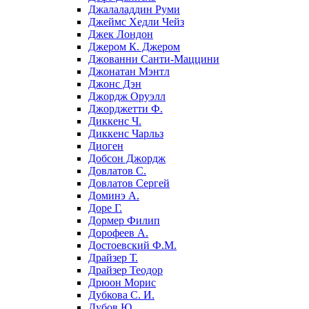
Джалаладдин Руми
Джеймс Хедли Чейз
Джек Лондон
Джером К. Джером
Джованни Санти-Маццини
Джонатан Мэнтл
Джонс Дэн
Джордж Оруэлл
Джорджетти Ф.
Диккенс Ч.
Диккенс Чарльз
Диоген
Добсон Джордж
Довлатов С.
Довлатов Сергей
Доминэ А.
Доре Г.
Дормер Филип
Дорофеев А.
Достоевский Ф.М.
Драйзер Т.
Драйзер Теодор
Дрюон Морис
Дубкова С. И.
Дубов Ю.