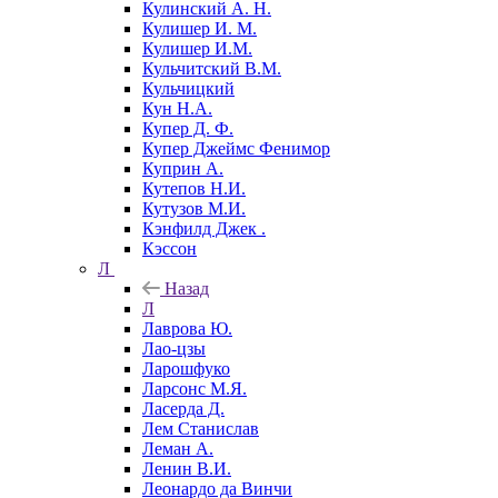
Кулинский А. Н.
Кулишер И. М.
Кулишер И.М.
Кульчитский В.М.
Кульчицкий
Кун Н.А.
Купер Д. Ф.
Купер Джеймс Фенимор
Куприн А.
Кутепов Н.И.
Кутузов М.И.
Кэнфилд Джек .
Кэссон
Л
Назад
Л
Лаврова Ю.
Лао-цзы
Ларошфуко
Ларсонс М.Я.
Ласерда Д.
Лем Станислав
Леман А.
Ленин В.И.
Леонардо да Винчи