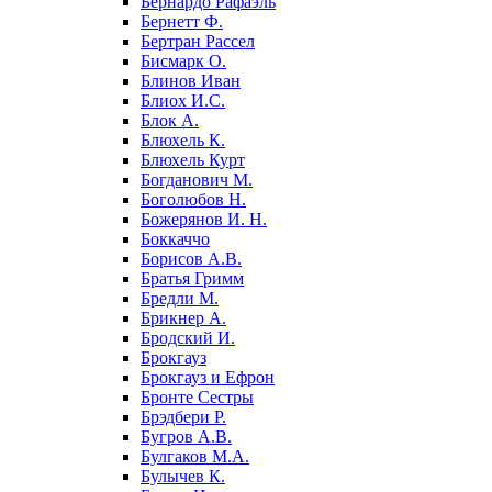
Бернардо Рафаэль
Бернетт Ф.
Бертран Рассел
Бисмарк О.
Блинов Иван
Блиох И.С.
Блок А.
Блюхель К.
Блюхель Курт
Богданович М.
Боголюбов Н.
Божерянов И. Н.
Боккаччо
Борисов А.В.
Братья Гримм
Бредли М.
Брикнер А.
Бродский И.
Брокгауз
Брокгауз и Ефрон
Бронте Сестры
Брэдбери Р.
Бугров А.В.
Булгаков М.А.
Булычев К.