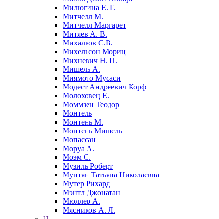
Милюгина Е. Г.
Митчелл М.
Митчелл Маргарет
Митяев А. В.
Михалков С.В.
Михельсон Мориц
Михневич Н. П.
Мишель А.
Миямото Мусаси
Модест Андреевич Корф
Молоховец Е.
Моммзен Теодор
Монтель
Монтень М.
Монтень Мишель
Мопассан
Моруа А.
Моэм С.
Музиль Роберт
Мунтян Татьяна Николаевна
Мутер Рихард
Мэнтл Джонатан
Мюллер А.
Мясников А. Л.
Н