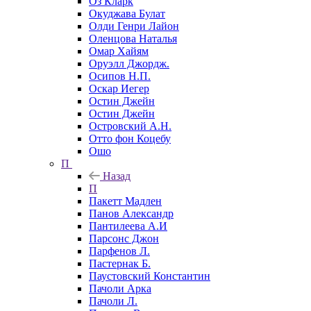
Оз Кларк
Окуджава Булат
Олди Генри Лайон
Оленцова Наталья
Омар Хайям
Оруэлл Джордж.
Осипов Н.П.
Оскар Иегер
Остин Джейн
Остин Джейн
Островский А.Н.
Отто фон Коцебу
Ошо
П
Назад
П
Пакетт Мадлен
Панов Александр
Пантилеева А.И
Парсонс Джон
Парфенов Л.
Пастернак Б.
Паустовский Константин
Пачоли Арка
Пачоли Л.