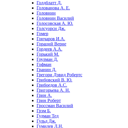
Голдблатт Д.
Голованова А. Е.
Головнин
Головнин Василий
Голосовская А. Ю.
Голсуорси Дж.
Гомер
Гончаров И.А.
Гораций Верне
Гордеев А.А.
Горький М.
Гоулман Д.
Гофман
Гранин Д.
Грегори Дэвид Робертс
Грибовский В. Ю.
Грибоедов А.С.
Григорьева А. Н.
Грин А.
Грин Роберт
Гроссман Василий
Грэм Б.
Гудман Тед
Гульд Дж.
Гумилев Л.Н.