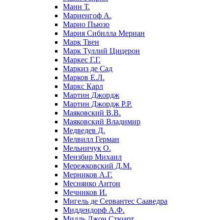
Манн Т.
Мариенгоф А.
Марио Пьюзо
Мария Сибилла Мериан
Марк Твен
Марк Туллий Цицерон
Маркес Г.Г.
Маркиз де Сад
Марков Е.Л.
Маркс Карл
Мартин Джордж
Мартин Джордж Р.Р.
Маяковский В.В.
Маяковский Владимир
Медведев Д.
Мелвилл Герман
Мельничук О.
Мензбир Михаил
Мережковский Д.М.
Мерников А.Г.
Меснянко Антон
Мечников И.
Мигель де Сервантес Сааведра
Миддендорф А.Ф.
Милль Джон Стюарт