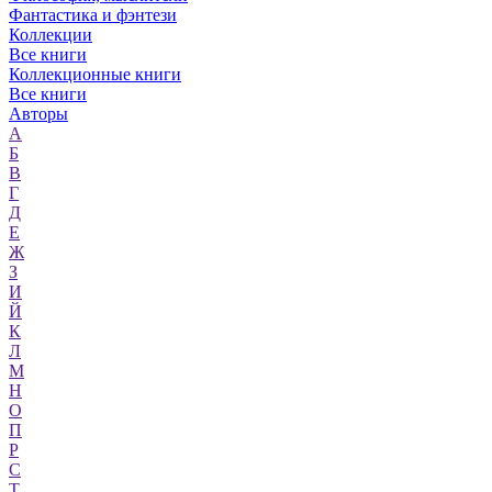
Фантастика и фэнтези
Коллекции
Все книги
Коллекционные книги
Все книги
Авторы
А
Б
В
Г
Д
Е
Ж
З
И
Й
К
Л
М
Н
О
П
Р
С
Т