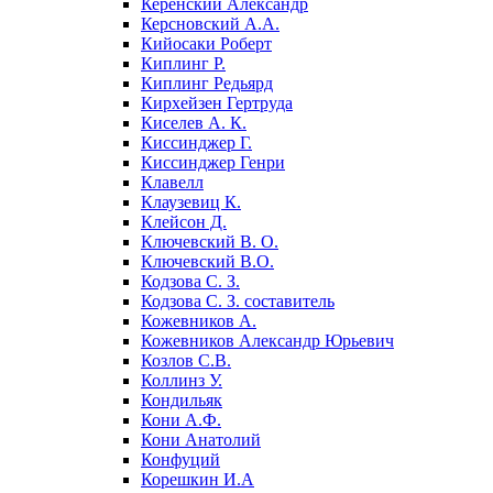
Керенский Александр
Керсновский А.А.
Кийосаки Роберт
Киплинг Р.
Киплинг Редьярд
Кирхейзен Гертруда
Киселев А. К.
Киссинджер Г.
Киссинджер Генри
Клавелл
Клаузевиц К.
Клейсон Д.
Ключевский В. О.
Ключевский В.О.
Кодзова С. З.
Кодзова С. З. составитель
Кожевников А.
Кожевников Александр Юрьевич
Козлов С.В.
Коллинз У.
Кондильяк
Кони А.Ф.
Кони Анатолий
Конфуций
Корешкин И.А