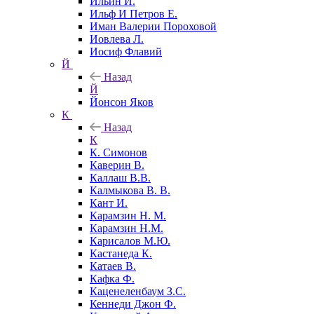
Ильин И.
Ильф И Петров Е.
Иман Валерии Пороховой
Иовлева Л.
Иосиф Флавий
Й
Назад
Й
Йонсон Яков
К
Назад
К
К. Симонов
Каверин В.
Каллаш В.В.
Калмыкова В. В.
Кант И.
Карамзин Н. М.
Карамзин Н.М.
Карисалов М.Ю.
Кастанеда К.
Катаев В.
Кафка Ф.
Каценеленбаум З.С.
Кеннеди Джон Ф.