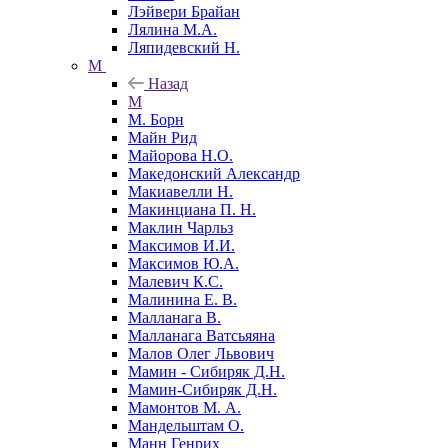
Лэйвери Брайан
Лялина М.А.
Ляпидевский Н.
М
Назад
М
М. Борн
Майн Рид
Майорова Н.О.
Македонский Александр
Макиавелли Н.
Макинциана П. Н.
Маклин Чарльз
Максимов И.И.
Максимов Ю.А.
Малевич К.С.
Малинина Е. В.
Малланага В.
Малланага Ватсьяяна
Малов Олег Львович
Мамин - Сибиряк Д.Н.
Мамин-Сибиряк Д.Н.
Мамонтов М. А.
Мандельштам О.
Манн Генрих