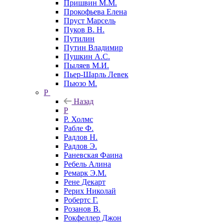
Пришвин М.М.
Прокофьева Елена
Пруст Марсель
Пуков В. Н.
Путилин
Путин Владимир
Пушкин А.С.
Пыляев М.И.
Пьер-Шарль Левек
Пьюзо М.
Р
Назад
Р
Р. Холмс
Рабле Ф.
Радлов Н.
Радлов Э.
Раневская Фаина
Ребель Алина
Ремарк Э.М.
Рене Декарт
Рерих Николай
Робертс Г.
Розанов В.
Рокфеллер Джон