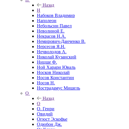
Назад
Н
Набоков Владимир
Наполеон
Небольсин Павел
Неволиной Е.
Некрасов Н.А.
Немирович-Данченко В.
Нерсесов Я.Н.
Нечволодов А.
Николай Кузанский
Ницше Ф.
Ной Харари Юваль
Носков Николай
Носов Константин
Носов Н.
Нострадамус Мишель
О
Назад
О
О. Генри
Овидий
Огюст Эскофье
Одюбон Дж.