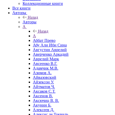
Коллекционные книги
Все книги
Авторы
Назад
Авторы
А
Назад
А
Аббат Прево
Абу Али Ибн Сина
Августин Аврелий
Аверченко Аркадий
Аврелий Марк
Авсеенко В.Г.
Адамчик М.В.
Азимов А.
Айвазовский
Айзексон У.
Айтматов Ч.
Аксаков С.Т.
Аксенов В.
Аксючиц В. В.
Акунин Б.
Алексеев Д.
Алексис де Токвиль