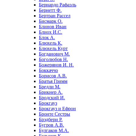
Бернардо Рафаэль
Бернетт Ф.
Бертран Рассел
Бисмарк О.
Блинов Иван
Блиох И.С.
Блок А.
Блюхель К.
Блюхель Курт
Богданович М.
Боголюбов Н.
Божерянов И. Н.
Боккаччо
Борисов А.В.
Братья Гримм
Бредли М.
Брикнер А.
Бродский И.
Брокгауз
Брокгауз и Ефрон
Бронте Сестры
Брэдбери Р.
Бугров А.В.
Булгаков М.А.
Булычев К.