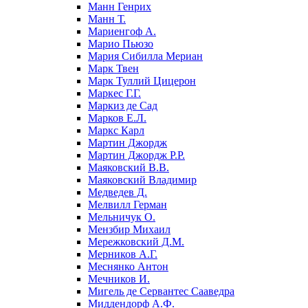
Манн Генрих
Манн Т.
Мариенгоф А.
Марио Пьюзо
Мария Сибилла Мериан
Марк Твен
Марк Туллий Цицерон
Маркес Г.Г.
Маркиз де Сад
Марков Е.Л.
Маркс Карл
Мартин Джордж
Мартин Джордж Р.Р.
Маяковский В.В.
Маяковский Владимир
Медведев Д.
Мелвилл Герман
Мельничук О.
Мензбир Михаил
Мережковский Д.М.
Мерников А.Г.
Меснянко Антон
Мечников И.
Мигель де Сервантес Сааведра
Миддендорф А.Ф.