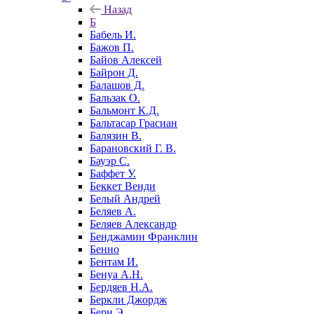
Назад
Б
Бабель И.
Бажов П.
Байов Алексей
Байрон Д.
Балашов Д.
Бальзак О.
Бальмонт К.Д.
Бальтасар Грасиан
Балязин В.
Барановский Г. В.
Бауэр С.
Баффет У.
Беккет Венди
Белый Андрей
Беляев А.
Беляев Александр
Бенджамин Франклин
Бенно
Бентам И.
Бенуа А.Н.
Бердяев Н.А.
Беркли Джордж
Берн Э.