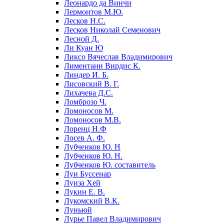
Леонардо да Винчи
Лермонтов М.Ю.
Лесков Н.С.
Лесков Николай Семенович
Лесной Д.
Ли Куан Ю
Ликсо Вячеслав Владимирович
Лиментани Вирдис К.
Линдер И. Б.
Лисовский В. Г.
Лихачева Д.С.
Ломброзо Ч.
Ломоносов М.
Ломоносов М.В.
Лоренц Н.Ф
Лосев А. Ф.
Лубченков Ю. Н
Лубченков Ю. Н.
Лубченков Ю. составитель
Луи Буссенар
Луиза Хей
Лукин Е. В.
Лукомский В.К.
Луньюй
Лурье Павел Владимирович