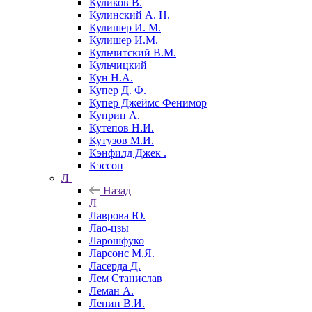
Куликов В.
Кулинский А. Н.
Кулишер И. М.
Кулишер И.М.
Кульчитский В.М.
Кульчицкий
Кун Н.А.
Купер Д. Ф.
Купер Джеймс Фенимор
Куприн А.
Кутепов Н.И.
Кутузов М.И.
Кэнфилд Джек .
Кэссон
Л
Назад
Л
Лаврова Ю.
Лао-цзы
Ларошфуко
Ларсонс М.Я.
Ласерда Д.
Лем Станислав
Леман А.
Ленин В.И.