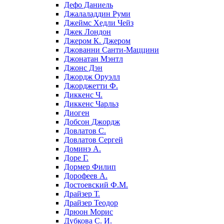
Дефо Даниель
Джалаладдин Руми
Джеймс Хедли Чейз
Джек Лондон
Джером К. Джером
Джованни Санти-Маццини
Джонатан Мэнтл
Джонс Дэн
Джордж Оруэлл
Джорджетти Ф.
Диккенс Ч.
Диккенс Чарльз
Диоген
Добсон Джордж
Довлатов С.
Довлатов Сергей
Доминэ А.
Доре Г.
Дормер Филип
Дорофеев А.
Достоевский Ф.М.
Драйзер Т.
Драйзер Теодор
Дрюон Морис
Дубкова С. И.