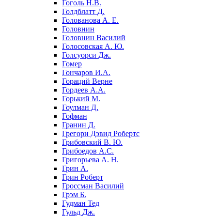
Гоголь Н.В.
Голдблатт Д.
Голованова А. Е.
Головнин
Головнин Василий
Голосовская А. Ю.
Голсуорси Дж.
Гомер
Гончаров И.А.
Гораций Верне
Гордеев А.А.
Горький М.
Гоулман Д.
Гофман
Гранин Д.
Грегори Дэвид Робертс
Грибовский В. Ю.
Грибоедов А.С.
Григорьева А. Н.
Грин А.
Грин Роберт
Гроссман Василий
Грэм Б.
Гудман Тед
Гульд Дж.