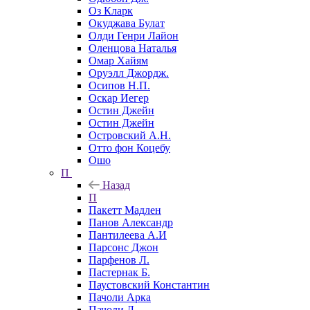
Оз Кларк
Окуджава Булат
Олди Генри Лайон
Оленцова Наталья
Омар Хайям
Оруэлл Джордж.
Осипов Н.П.
Оскар Иегер
Остин Джейн
Остин Джейн
Островский А.Н.
Отто фон Коцебу
Ошо
П
Назад
П
Пакетт Мадлен
Панов Александр
Пантилеева А.И
Парсонс Джон
Парфенов Л.
Пастернак Б.
Паустовский Константин
Пачоли Арка
Пачоли Л.