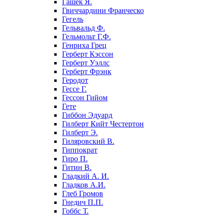
Гашек Я.
Гвиччардини Франческо
Гегель
Гельвальд Ф.
Гельмольт Г.Ф.
Генриха Грец
Герберт Кэссон
Герберт Уэллс
Герберт Фрэнк
Геродот
Гессе Г.
Гессон Гийом
Гете
Гиббон Эдуард
Гилберт Кийт Честертон
Гилберт Э.
Гиляровский В.
Гиппократ
Гиро П.
Гитин В.
Гладкий А. И.
Гладков А.И.
Глеб Громов
Гнедич П.П.
Гоббс Т.