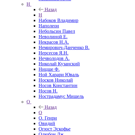
Н
Назад
Н
Набоков Владимир
Наполеон
Небольсин Павел
Неволиной Е.
Некрасов Н.А.
Немирович-Данченко В.
Нерсесов Я.Н.
Нечволодов А.
Николай Кузанский
Ницше Ф.
Ной Харари Юваль
Носков Николай
Носов Константин
Носов Н.
Нострадамус Мишель
О
Назад
О
О. Генри
Овидий
Огюст Эскофье
Одюбон Дж.