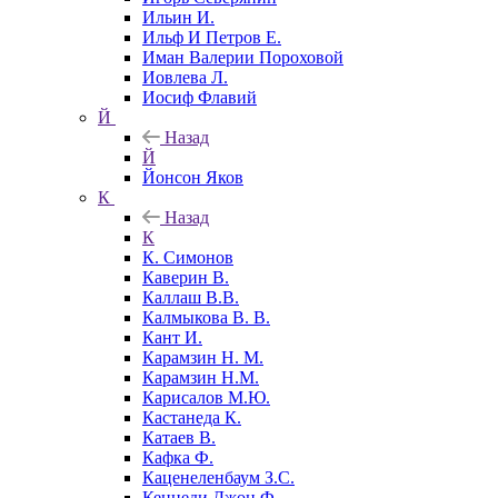
Ильин И.
Ильф И Петров Е.
Иман Валерии Пороховой
Иовлева Л.
Иосиф Флавий
Й
Назад
Й
Йонсон Яков
К
Назад
К
К. Симонов
Каверин В.
Каллаш В.В.
Калмыкова В. В.
Кант И.
Карамзин Н. М.
Карамзин Н.М.
Карисалов М.Ю.
Кастанеда К.
Катаев В.
Кафка Ф.
Каценеленбаум З.С.
Кеннеди Джон Ф.