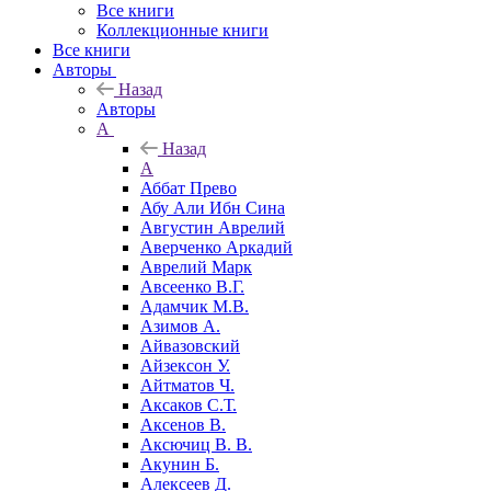
Все книги
Коллекционные книги
Все книги
Авторы
Назад
Авторы
А
Назад
А
Аббат Прево
Абу Али Ибн Сина
Августин Аврелий
Аверченко Аркадий
Аврелий Марк
Авсеенко В.Г.
Адамчик М.В.
Азимов А.
Айвазовский
Айзексон У.
Айтматов Ч.
Аксаков С.Т.
Аксенов В.
Аксючиц В. В.
Акунин Б.
Алексеев Д.