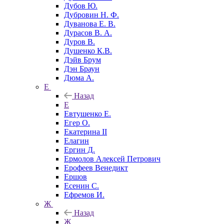
Дубов Ю.
Дубровин Н. Ф.
Дуванова Е. В.
Дурасов В. А.
Дуров В.
Душенко К.В.
Дэйв Брум
Дэн Браун
Дюма А.
Е
Назад
Е
Евтушенко Е.
Егер О.
Екатерина II
Елагин
Ергин Д.
Ермолов Алексей Петрович
Ерофеев Венедикт
Ершов
Есенин С.
Ефремов И.
Ж
Назад
Ж