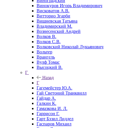
Виноградский
Винокуров Игорь Владимирович
Висковатов А.В.
Витторио Згарби
Вишневская Татьяна
Владимирский М.
Вознесенский Андрей
Волков В.
Волков С.В.
Волковский Николай Лукьянович
Вольтер
Врангель
Вулф Томас
Высоцкий В.
Г
Назад
Г
Гагемейстер Ю.А.
Гай Светоний Транквилл
Гайдар А.
Галкин К.
Гамазкова И. Л.
Гаррисон Г.
Гарт Бэзил Лиддел
Гаспаров Михаил