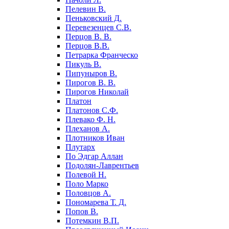
Пелевин В.
Пеньковский Д.
Перевезенцев С.В.
Перцов В. В.
Перцов В.В.
Петрарка Франческо
Пикуль В.
Пипуныров В.
Пирогов В. В.
Пирогов Николай
Платон
Платонов С.Ф.
Плевако Ф. Н.
Плеханов А.
Плотников Иван
Плутарх
По Эдгар Аллан
Подолян-Лаврентьев
Полевой Н.
Поло Марко
Половцов А.
Пономарева Т. Д.
Попов В.
Потемкин В.П.