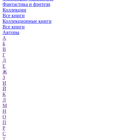
Фантастика и фэнтези
Коллекции
Все книги
Коллекционные книги
Все книги
Авторы
А
Б
В
Г
Д
Е
Ж
З
И
Й
К
Л
М
Н
О
П
Р
С
Т