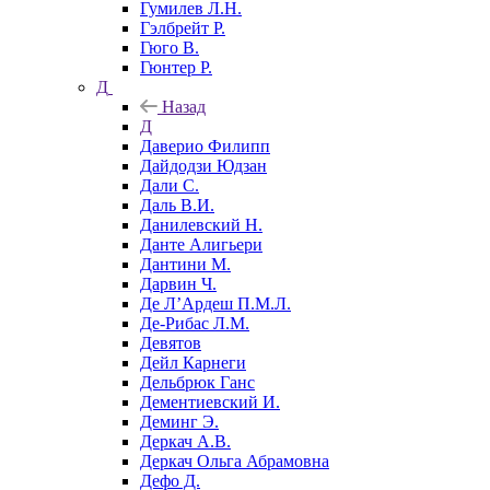
Гумилев Л.Н.
Гэлбрейт Р.
Гюго В.
Гюнтер Р.
Д
Назад
Д
Даверио Филипп
Дайдодзи Юдзан
Дали С.
Даль В.И.
Данилевский Н.
Данте Алигьери
Дантини М.
Дарвин Ч.
Де Л’Ардеш П.М.Л.
Де-Рибас Л.М.
Девятов
Дейл Карнеги
Дельбрюк Ганс
Дементиевский И.
Деминг Э.
Деркач А.В.
Деркач Ольга Абрамовна
Дефо Д.