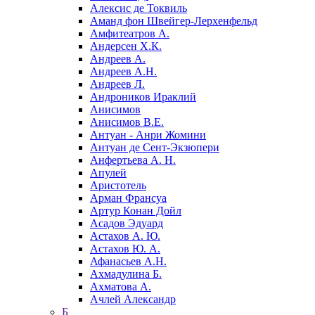
Алексис де Токвиль
Аманд фон Швейгер-Лерхенфельд
Амфитеатров А.
Андерсен Х.К.
Андреев А.
Андреев А.Н.
Андреев Л.
Андроников Ираклий
Анисимов
Анисимов В.Е.
Антуан - Анри Жомини
Антуан де Сент-Экзюпери
Анфертьева А. Н.
Апулей
Аристотель
Арман Франсуа
Артур Конан Дойл
Асадов Эдуард
Астахов А. Ю.
Астахов Ю. А.
Афанасьев А.Н.
Ахмадулина Б.
Ахматова А.
Ачлей Александр
Б