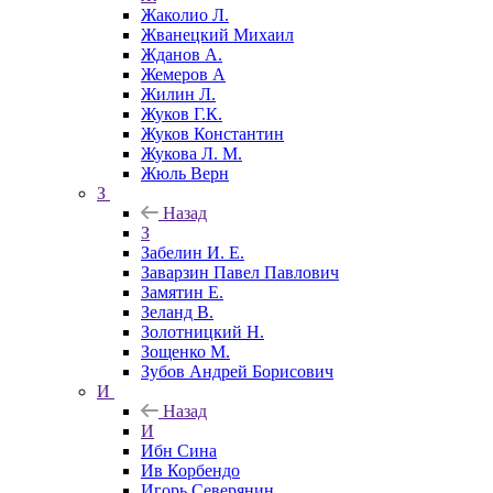
Жаколио Л.
Жванецкий Михаил
Жданов А.
Жемеров А
Жилин Л.
Жуков Г.К.
Жуков Константин
Жукова Л. М.
Жюль Верн
З
Назад
З
Забелин И. Е.
Заварзин Павел Павлович
Замятин Е.
Зеланд В.
Золотницкий Н.
Зощенко М.
Зубов Андрей Борисович
И
Назад
И
Ибн Сина
Ив Корбендо
Игорь Северянин