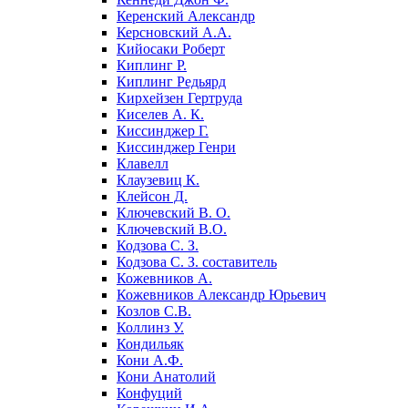
Керенский Александр
Керсновский А.А.
Кийосаки Роберт
Киплинг Р.
Киплинг Редьярд
Кирхейзен Гертруда
Киселев А. К.
Киссинджер Г.
Киссинджер Генри
Клавелл
Клаузевиц К.
Клейсон Д.
Ключевский В. О.
Ключевский В.О.
Кодзова С. З.
Кодзова С. З. составитель
Кожевников А.
Кожевников Александр Юрьевич
Козлов С.В.
Коллинз У.
Кондильяк
Кони А.Ф.
Кони Анатолий
Конфуций