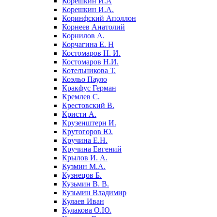
Корешкин И.А
Корешкин И.А.
Коринфский Аполлон
Корнеев Анатолий
Корнилов А.
Корчагина Е. Н
Костомаров Н. И.
Костомаров Н.И.
Котельникова Т.
Коэльо Пауло
Кракфус Герман
Кремлев С.
Крестовский В.
Кристи А.
Крузенштерн И.
Крутогоров Ю.
Кручина Е.Н.
Кручина Евгений
Крылов И. А.
Кузмин М.А.
Кузнецов Б.
Кузьмин В. В.
Кузьмин Владимир
Кулаев Иван
Кулакова О.Ю.