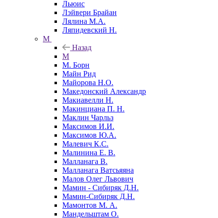
Льюис
Лэйвери Брайан
Лялина М.А.
Ляпидевский Н.
М
Назад
М
М. Борн
Майн Рид
Майорова Н.О.
Македонский Александр
Макиавелли Н.
Макинциана П. Н.
Маклин Чарльз
Максимов И.И.
Максимов Ю.А.
Малевич К.С.
Малинина Е. В.
Малланага В.
Малланага Ватсьяяна
Малов Олег Львович
Мамин - Сибиряк Д.Н.
Мамин-Сибиряк Д.Н.
Мамонтов М. А.
Мандельштам О.