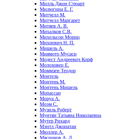
Милль Джон Стюарт
Милюгина Е. Г.
Митчелл М.
Митчелл Маргарет
Митяев А. В.
Михалков С.В.
Михельсон Мориц
Михневич Н. П.
Мишель А.
Миямото Мусаси
Модест Андреевич Корф
Молоховец Е.
Моммзен Теодор
Монтель
Монтень М.
Монтень Мишель
Мопассан
Моруа А.
Моэм С.
Музиль Роберт
Мунтян Татьяна Николаевна
Мутер Рихард
Мэнтл Джонатан
Мюллер А.
Мясников А. Л.