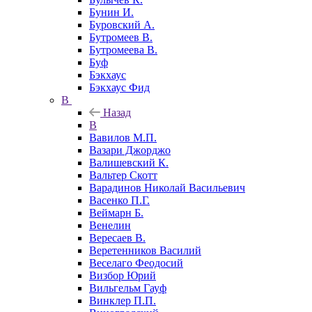
Бунин И.
Буровский А.
Бутромеев В.
Бутромеева В.
Буф
Бэкхаус
Бэкхаус Фид
В
Назад
В
Вавилов М.П.
Вазари Джорджо
Валишевский К.
Вальтер Скотт
Варадинов Николай Васильевич
Васенко П.Г.
Веймарн Б.
Венелин
Вересаев В.
Веретенников Василий
Веселаго Феодосий
Визбор Юрий
Вильгельм Гауф
Винклер П.П.