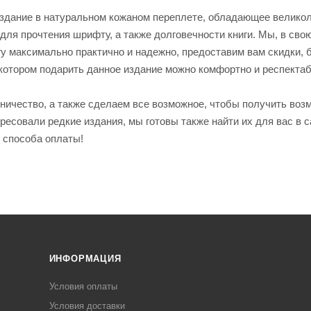
 издание в натуральном кожаном переплете, обладающее велик
ля прочтения шрифту, а также долговечности книги. Мы, в сво
гу максимально практично и надежно, предоставим вам скидки, 
котором подарить данное издание можно комфортно и респекта
ичество, а также сделаем все возможное, чтобы получить воз
есовали редкие издания, мы готовы также найти их для вас в 
 способа оплаты!
ИНФОРМАЦИЯ
Условия оплаты
Условия доставки