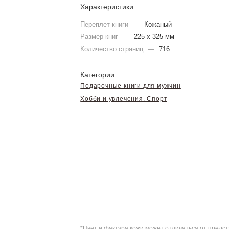
Характеристики
Переплет книги
—
Кожаный
Размер книг
—
225 х 325 мм
Количество страниц
—
716
Категории
Подарочные книги для мужчин
Хобби и увлечения. Спорт
*Цвет и фактура кожи может отличаться от пред