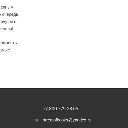
олепным
ю очередь,
бонусы и
бельно!
можность
самые
+7 800 775 38 65
streetofbooks@yandex.ru