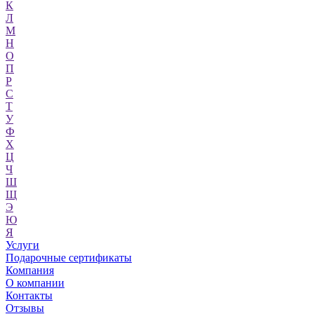
К
Л
М
Н
О
П
Р
С
Т
У
Ф
Х
Ц
Ч
Ш
Щ
Э
Ю
Я
Услуги
Подарочные сертификаты
Компания
О компании
Контакты
Отзывы