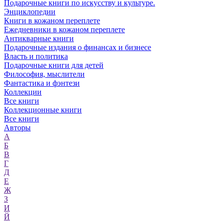
Подарочные книги по искусству и культуре.
Энциклопедии
Книги в кожаном переплете
Ежедневники в кожаном переплете
Антикварные книги
Подарочные издания о финансах и бизнесе
Власть и политика
Подарочные книги для детей
Философия, мыслители
Фантастика и фэнтези
Коллекции
Все книги
Коллекционные книги
Все книги
Авторы
А
Б
В
Г
Д
Е
Ж
З
И
Й