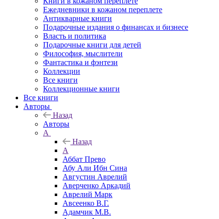
Книги в кожаном переплете
Ежедневники в кожаном переплете
Антикварные книги
Подарочные издания о финансах и бизнесе
Власть и политика
Подарочные книги для детей
Философия, мыслители
Фантастика и фэнтези
Коллекции
Все книги
Коллекционные книги
Все книги
Авторы
Назад
Авторы
А
Назад
А
Аббат Прево
Абу Али Ибн Сина
Августин Аврелий
Аверченко Аркадий
Аврелий Марк
Авсеенко В.Г.
Адамчик М.В.