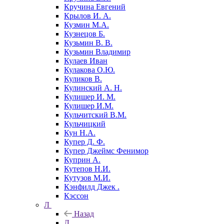
Кручина Евгений
Крылов И. А.
Кузмин М.А.
Кузнецов Б.
Кузьмин В. В.
Кузьмин Владимир
Кулаев Иван
Кулакова О.Ю.
Куликов В.
Кулинский А. Н.
Кулишер И. М.
Кулишер И.М.
Кульчитский В.М.
Кульчицкий
Кун Н.А.
Купер Д. Ф.
Купер Джеймс Фенимор
Куприн А.
Кутепов Н.И.
Кутузов М.И.
Кэнфилд Джек .
Кэссон
Л
Назад
Л