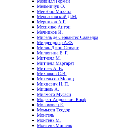
Мелвилл Герман
Мельничук О.
Мензбир Михаил
Мережковский Д.М.
Мерников А.Г.
Меснянко Антон
Мечников И.
Мигель де Сервантес Сааведра
Миддендорф А.Ф.
Милль Джон Стюарт
Милюгина Е. Г.
Митчелл М.
Митчелл Маргарет
Митяев А. В.
Михалков С.В.
Михельсон Мориц
Михневич Н. П.
Мишель А.
Миямото Мусаси
Модест Андреевич Корф
Молоховец Е.
Моммзен Теодор
Монтель
Монтень М.
Монтень Мишель