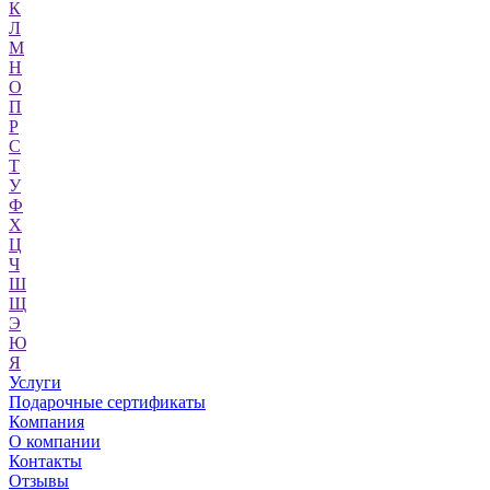
К
Л
М
Н
О
П
Р
С
Т
У
Ф
Х
Ц
Ч
Ш
Щ
Э
Ю
Я
Услуги
Подарочные сертификаты
Компания
О компании
Контакты
Отзывы