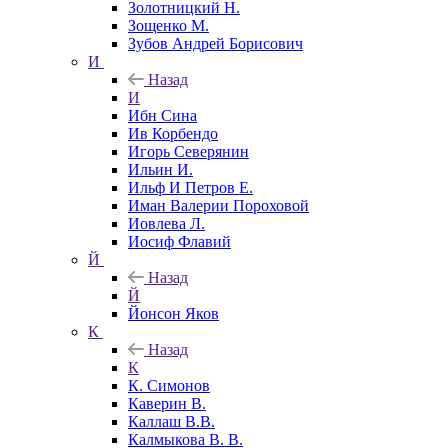
Золотницкий Н.
Зощенко М.
Зубов Андрей Борисович
И
Назад
И
Ибн Сина
Ив Корбендо
Игорь Северянин
Ильин И.
Ильф И Петров Е.
Иман Валерии Пороховой
Иовлева Л.
Иосиф Флавий
Й
Назад
Й
Йонсон Яков
К
Назад
К
К. Симонов
Каверин В.
Каллаш В.В.
Калмыкова В. В.