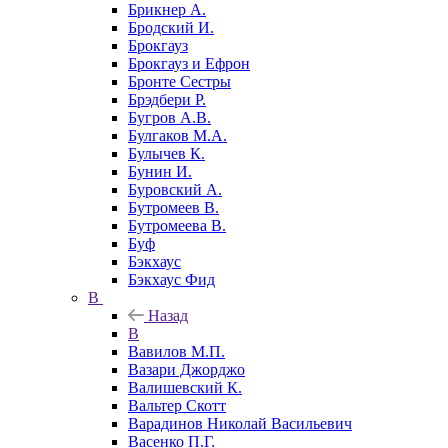
Брикнер А.
Бродский И.
Брокгауз
Брокгауз и Ефрон
Бронте Сестры
Брэдбери Р.
Бугров А.В.
Булгаков М.А.
Булычев К.
Бунин И.
Буровский А.
Бутромеев В.
Бутромеева В.
Буф
Бэкхаус
Бэкхаус Фид
В
Назад
В
Вавилов М.П.
Вазари Джорджо
Валишевский К.
Вальтер Скотт
Варадинов Николай Васильевич
Васенко П.Г.