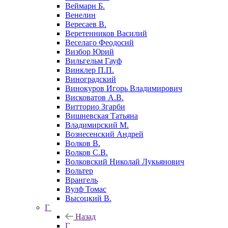
Веймарн Б.
Венелин
Вересаев В.
Веретенников Василий
Веселаго Феодосий
Визбор Юрий
Вильгельм Гауф
Винклер П.П.
Виноградский
Винокуров Игорь Владимирович
Висковатов А.В.
Витторио Згарби
Вишневская Татьяна
Владимирский М.
Вознесенский Андрей
Волков В.
Волков С.В.
Волковский Николай Лукьянович
Вольтер
Врангель
Вулф Томас
Высоцкий В.
Г
Назад
Г