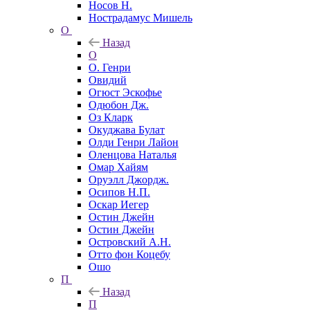
Носов Н.
Нострадамус Мишель
О
Назад
О
О. Генри
Овидий
Огюст Эскофье
Одюбон Дж.
Оз Кларк
Окуджава Булат
Олди Генри Лайон
Оленцова Наталья
Омар Хайям
Оруэлл Джордж.
Осипов Н.П.
Оскар Иегер
Остин Джейн
Остин Джейн
Островский А.Н.
Отто фон Коцебу
Ошо
П
Назад
П