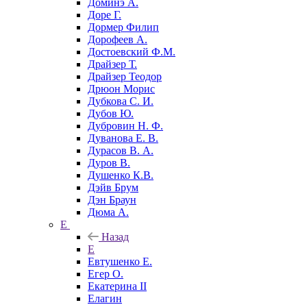
Доминэ А.
Доре Г.
Дормер Филип
Дорофеев А.
Достоевский Ф.М.
Драйзер Т.
Драйзер Теодор
Дрюон Морис
Дубкова С. И.
Дубов Ю.
Дубровин Н. Ф.
Дуванова Е. В.
Дурасов В. А.
Дуров В.
Душенко К.В.
Дэйв Брум
Дэн Браун
Дюма А.
Е
Назад
Е
Евтушенко Е.
Егер О.
Екатерина II
Елагин