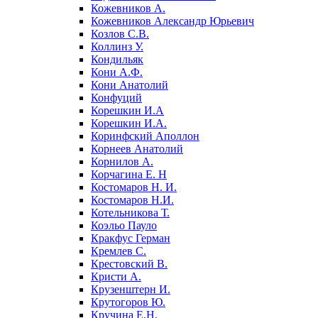
Кожевников А.
Кожевников Александр Юрьевич
Козлов С.В.
Коллинз У.
Кондильяк
Кони А.Ф.
Кони Анатолий
Конфуций
Корешкин И.А
Корешкин И.А.
Коринфский Аполлон
Корнеев Анатолий
Корнилов А.
Корчагина Е. Н
Костомаров Н. И.
Костомаров Н.И.
Котельникова Т.
Коэльо Пауло
Кракфус Герман
Кремлев С.
Крестовский В.
Кристи А.
Крузенштерн И.
Крутогоров Ю.
Кручина Е.Н.