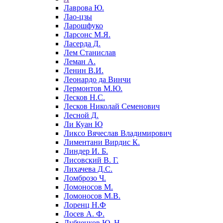
Лаврова Ю.
Лао-цзы
Ларошфуко
Ларсонс М.Я.
Ласерда Д.
Лем Станислав
Леман А.
Ленин В.И.
Леонардо да Винчи
Лермонтов М.Ю.
Лесков Н.С.
Лесков Николай Семенович
Лесной Д.
Ли Куан Ю
Ликсо Вячеслав Владимирович
Лиментани Вирдис К.
Линдер И. Б.
Лисовский В. Г.
Лихачева Д.С.
Ломброзо Ч.
Ломоносов М.
Ломоносов М.В.
Лоренц Н.Ф
Лосев А. Ф.
Лубченков Ю. Н