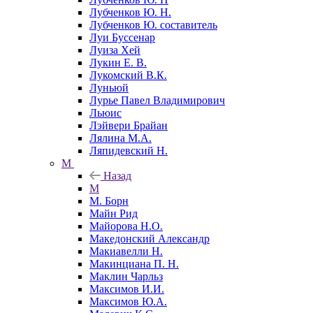
Лубченков Ю. Н.
Лубченков Ю. составитель
Луи Буссенар
Луиза Хей
Лукин Е. В.
Лукомский В.К.
Луньюй
Лурье Павел Владимирович
Льюис
Лэйвери Брайан
Лялина М.А.
Ляпидевский Н.
М
Назад
М
М. Борн
Майн Рид
Майорова Н.О.
Македонский Александр
Макиавелли Н.
Макинциана П. Н.
Маклин Чарльз
Максимов И.И.
Максимов Ю.А.