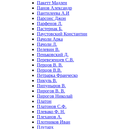
Пакетт Мадлен
Панов Александр
Пантилеева А.И
Парсонс Джон
Парфенов Л.
Пастернак Б.
Паустовский Константин
Пачоли Арка
Пачоли Л.
Пелевин В.
Пеньковский Д.
Перевезенцев С.В.
Перцов В. В.
Перцов В.В.
Петрарка Франческо
Пикуль В.
Пипуныров В.
Пирогов В. В.
Пирогов Николай
Платон
Платонов С.Ф.
Плевако Ф. Н.
Плеханов А.
Плотников Иван
Плутарх