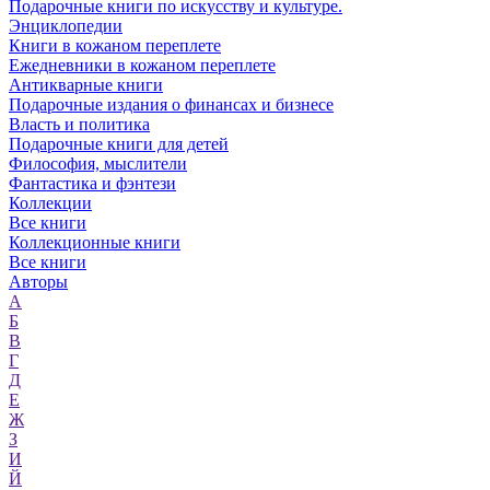
Подарочные книги по искусству и культуре.
Энциклопедии
Книги в кожаном переплете
Ежедневники в кожаном переплете
Антикварные книги
Подарочные издания о финансах и бизнесе
Власть и политика
Подарочные книги для детей
Философия, мыслители
Фантастика и фэнтези
Коллекции
Все книги
Коллекционные книги
Все книги
Авторы
А
Б
В
Г
Д
Е
Ж
З
И
Й