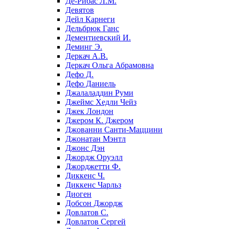
Де-Рибас Л.М.
Девятов
Дейл Карнеги
Дельбрюк Ганс
Дементиевский И.
Деминг Э.
Деркач А.В.
Деркач Ольга Абрамовна
Дефо Д.
Дефо Даниель
Джалаладдин Руми
Джеймс Хедли Чейз
Джек Лондон
Джером К. Джером
Джованни Санти-Маццини
Джонатан Мэнтл
Джонс Дэн
Джордж Оруэлл
Джорджетти Ф.
Диккенс Ч.
Диккенс Чарльз
Диоген
Добсон Джордж
Довлатов С.
Довлатов Сергей