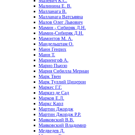
Малевич К.С.
Малинина Е. В.
Малланага В.
Малланага Ватсьяяна
Малов Олег Львович
Мамин - Сибиряк Д.Н.
Мамин-Сибиряк Д.Н.
Мамонтов М. А.
Мандельштам О.
Манн Генрих
Манн Т.
Мариенгоф А.
Марио Пьюзо
Мария Сибилла Мериан
Марк Твен
Марк Туллий Цицерон
Маркес Г.Г.
Маркиз де Сад
Марков Е.Л.
Маркс Карл
Мартин Джордж
Мартин Джордж Р.Р.
Маяковский В.В.
Маяковский Владимир
Медведев Д.