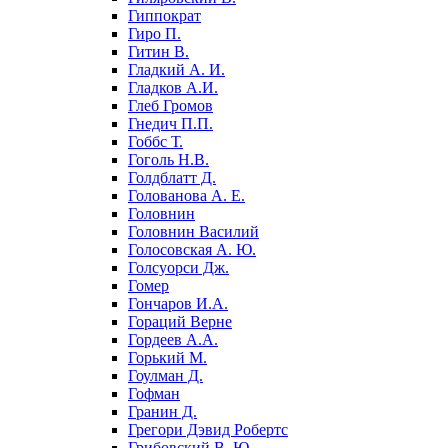
Гиппократ
Гиро П.
Гитин В.
Гладкий А. И.
Гладков А.И.
Глеб Громов
Гнедич П.П.
Гоббс Т.
Гоголь Н.В.
Голдблатт Д.
Голованова А. Е.
Головнин
Головнин Василий
Голосовская А. Ю.
Голсуорси Дж.
Гомер
Гончаров И.А.
Гораций Верне
Гордеев А.А.
Горький М.
Гоулман Д.
Гофман
Гранин Д.
Грегори Дэвид Робертс
Грибовский В. Ю.