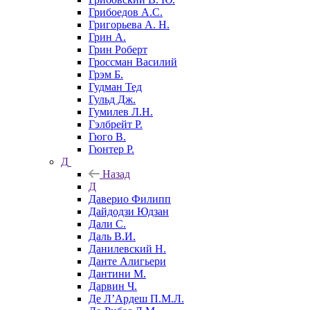
Грибоедов А.С.
Григорьева А. Н.
Грин А.
Грин Роберт
Гроссман Василий
Грэм Б.
Гудман Тед
Гульд Дж.
Гумилев Л.Н.
Гэлбрейт Р.
Гюго В.
Гюнтер Р.
Д
Назад
Д
Даверио Филипп
Дайдодзи Юдзан
Дали С.
Даль В.И.
Данилевский Н.
Данте Алигьери
Дантини М.
Дарвин Ч.
Де Л’Ардеш П.М.Л.