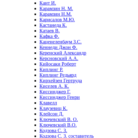
Кант И.
Карамзин Н. М.
Карамзин Н.М.
Карисалов М.Ю.
Кастанеда К.
Катаев В.
Кафка Ф.
Каценеленбаум З.С.
Кеннеди Джон Ф.
Керенский Александр
Керсновский А.А.
Кийосаки Роберт
Киплинг Р.
Киплинг Редьярд
Кирхейзен Гертруда
Киселев А. К.
Киссинджер Г.
Киссинджер Генри
Клавелл
Клаузевиц К.
Клейсон Д.
Ключевский В. О.
Ключевский В.О.
Кодзова С. З.
Кодзова С. З. составитель