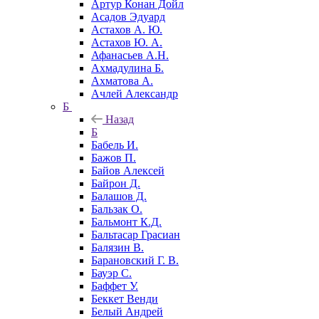
Артур Конан Дойл
Асадов Эдуард
Астахов А. Ю.
Астахов Ю. А.
Афанасьев А.Н.
Ахмадулина Б.
Ахматова А.
Ачлей Александр
Б
Назад
Б
Бабель И.
Бажов П.
Байов Алексей
Байрон Д.
Балашов Д.
Бальзак О.
Бальмонт К.Д.
Бальтасар Грасиан
Балязин В.
Барановский Г. В.
Бауэр С.
Баффет У.
Беккет Венди
Белый Андрей