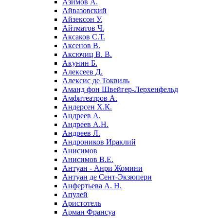
Азимов А.
Айвазовский
Айзексон У.
Айтматов Ч.
Аксаков С.Т.
Аксенов В.
Аксючиц В. В.
Акунин Б.
Алексеев Д.
Алексис де Токвиль
Аманд фон Швейгер-Лерхенфельд
Амфитеатров А.
Андерсен Х.К.
Андреев А.
Андреев А.Н.
Андреев Л.
Андроников Ираклий
Анисимов
Анисимов В.Е.
Антуан - Анри Жомини
Антуан де Сент-Экзюпери
Анфертьева А. Н.
Апулей
Аристотель
Арман Франсуа