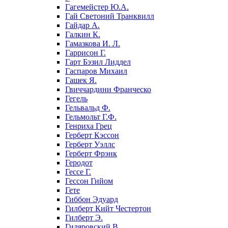
Гагемейстер Ю.А.
Гай Светоний Транквилл
Гайдар А.
Галкин К.
Гамазкова И. Л.
Гаррисон Г.
Гарт Бэзил Лиддел
Гаспаров Михаил
Гашек Я.
Гвиччардини Франческо
Гегель
Гельвальд Ф.
Гельмольт Г.Ф.
Генриха Грец
Герберт Кэссон
Герберт Уэллс
Герберт Фрэнк
Геродот
Гессе Г.
Гессон Гийом
Гете
Гиббон Эдуард
Гилберт Кийт Честертон
Гилберт Э.
Гиляровский В.