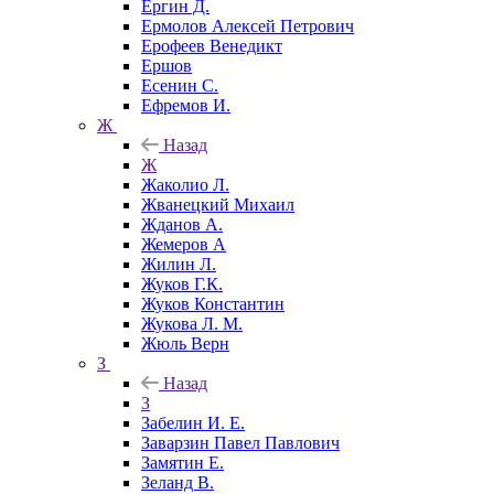
Ергин Д.
Ермолов Алексей Петрович
Ерофеев Венедикт
Ершов
Есенин С.
Ефремов И.
Ж
Назад
Ж
Жаколио Л.
Жванецкий Михаил
Жданов А.
Жемеров А
Жилин Л.
Жуков Г.К.
Жуков Константин
Жукова Л. М.
Жюль Верн
З
Назад
З
Забелин И. Е.
Заварзин Павел Павлович
Замятин Е.
Зеланд В.