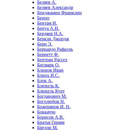
Беляев А.
Беляев Александр
Бенджамин Франклин
Бенно
Бентам И.
Бенуа А.Н.
Бердяев Н.А.
Беркли Джордж
Берн Э.
Бернардо Рафаэль
Бернетт Ф.
Бертран Рассел
Бисмарк О.
Блинов Иван
Блиох И.С.
Блок А.
Блюхель К.
Блюхель Курт
Богданович М.
Боголюбов Н.
Божерянов И. Н.
Боккаччо
Борисов А.В.
Братья Гримм
Бредли М.