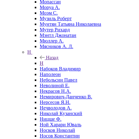
Мопассан
Моруа А.
Моэм С.
Музиль Роберт
Мунтян Татьяна Николаевна
Мутер Рихард
Мэнтл Джонатан
Мюллер А.
Мясников А. Л.
Н
Назад
Н
Набоков Владимир
Наполеон
Небольсин Павел
Неволиной Е.
Некрасов Н.А.
Немирович-Данченко В.
Нерсесов Я.Н.
Нечволодов А.
Николай Кузанский
Ницше Ф.
Ной Харари Юваль
Носков Николай
Носов Константин