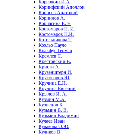
Корешкин И.А.
Коринфский Аполлон
Корнеев Анатолий
Корнилов А.
Корчагина Е. Н
Костомаров Н. И.
Костомаров Н.И.
Котельникова Т.
Коэльо Пауло
Кракфус Герман
Кремлев С.
Крестовский В.
Кристи А.
Крузенштерн И.
Крутогоров Ю.
Кручина Е.Н.
Кручина Евгений
Крылов И. А.
Кузмин М.А.
Кузнецов Б.
Кузьмин В. В.
Кузьмин Владимир
Кулаев Иван
Кулакова О.Ю.
Куликов В.