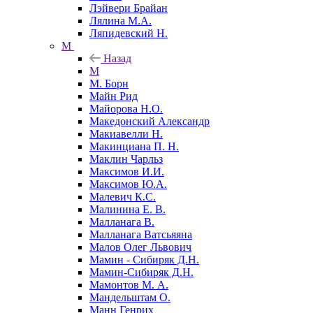
Лэйвери Брайан
Лялина М.А.
Ляпидевский Н.
М
Назад
М
М. Борн
Майн Рид
Майорова Н.О.
Македонский Александр
Макиавелли Н.
Макинциана П. Н.
Маклин Чарльз
Максимов И.И.
Максимов Ю.А.
Малевич К.С.
Малинина Е. В.
Малланага В.
Малланага Ватсьяяна
Малов Олег Львович
Мамин - Сибиряк Д.Н.
Мамин-Сибиряк Д.Н.
Мамонтов М. А.
Мандельштам О.
Манн Генрих