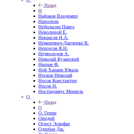
Назад
Н
Набоков Владимир
Наполеон
Небольсин Павел
Неволиной Е.
Некрасов Н.А.
Немирович-Данченко В.
Нерсесов Я.Н.
Нечволодов А.
Николай Кузанский
Ницше Ф.
Ной Харари Юваль
Носков Николай
Носов Константин
Носов Н.
Нострадамус Мишель
О
Назад
О
О. Генри
Овидий
Огюст Эскофье
Одюбон Дж.