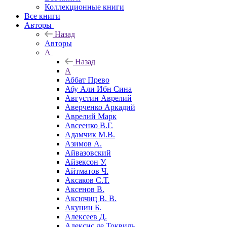
Коллекционные книги
Все книги
Авторы
Назад
Авторы
А
Назад
А
Аббат Прево
Абу Али Ибн Сина
Августин Аврелий
Аверченко Аркадий
Аврелий Марк
Авсеенко В.Г.
Адамчик М.В.
Азимов А.
Айвазовский
Айзексон У.
Айтматов Ч.
Аксаков С.Т.
Аксенов В.
Аксючиц В. В.
Акунин Б.
Алексеев Д.
Алексис де Токвиль