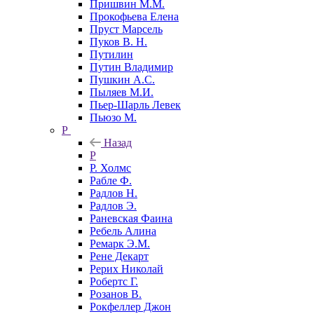
Пришвин М.М.
Прокофьева Елена
Пруст Марсель
Пуков В. Н.
Путилин
Путин Владимир
Пушкин А.С.
Пыляев М.И.
Пьер-Шарль Левек
Пьюзо М.
Р
Назад
Р
Р. Холмс
Рабле Ф.
Радлов Н.
Радлов Э.
Раневская Фаина
Ребель Алина
Ремарк Э.М.
Рене Декарт
Рерих Николай
Робертс Г.
Розанов В.
Рокфеллер Джон