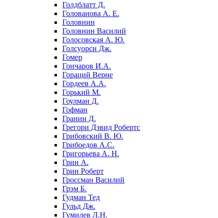
Голдблатт Д.
Голованова А. Е.
Головнин
Головнин Василий
Голосовская А. Ю.
Голсуорси Дж.
Гомер
Гончаров И.А.
Гораций Верне
Гордеев А.А.
Горький М.
Гоулман Д.
Гофман
Гранин Д.
Грегори Дэвид Робертс
Грибовский В. Ю.
Грибоедов А.С.
Григорьева А. Н.
Грин А.
Грин Роберт
Гроссман Василий
Грэм Б.
Гудман Тед
Гульд Дж.
Гумилев Л.Н.