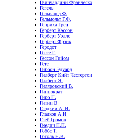
Гвиччардини Франческо
Гегель
Гельвальд Ф.
Гельмольт Г.Ф.
Генриха Грец
Герберт Кэссон
Герберт Уэллс
Герберт Фрэнк
Геродот
Гессе Г.
Гессон Гийом
Гете
Гиббон Эдуард
Гилберт Кийт Честертон
Гилберт Э.
Гиляровский В.
Гиппократ
Гиро П.
Гитин В.
Гладкий А. И.
Гладков А.И.
Глеб Громов
Гнедич П.П.
Гоббс Т.
Гоголь Н.В.