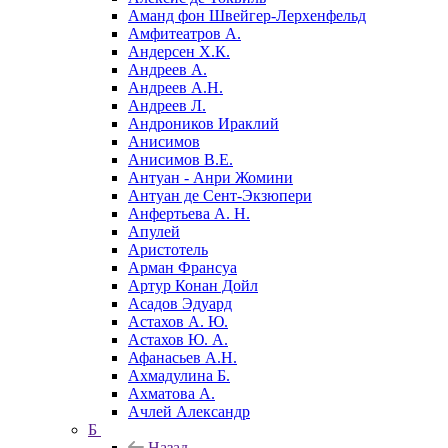
Аманд фон Швейгер-Лерхенфельд
Амфитеатров А.
Андерсен Х.К.
Андреев А.
Андреев А.Н.
Андреев Л.
Андроников Ираклий
Анисимов
Анисимов В.Е.
Антуан - Анри Жомини
Антуан де Сент-Экзюпери
Анфертьева А. Н.
Апулей
Аристотель
Арман Франсуа
Артур Конан Дойл
Асадов Эдуард
Астахов А. Ю.
Астахов Ю. А.
Афанасьев А.Н.
Ахмадулина Б.
Ахматова А.
Ачлей Александр
Б
Назад