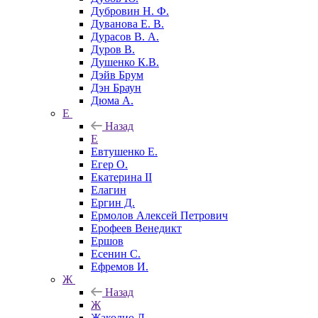
Дубровин Н. Ф.
Дуванова Е. В.
Дурасов В. А.
Дуров В.
Душенко К.В.
Дэйв Брум
Дэн Браун
Дюма А.
Е
Назад
Е
Евтушенко Е.
Егер О.
Екатерина II
Елагин
Ергин Д.
Ермолов Алексей Петрович
Ерофеев Венедикт
Ершов
Есенин С.
Ефремов И.
Ж
Назад
Ж
Жаколио Л.