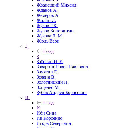
Жванецкий Михаил
Жданов А.
Жемеров А
Жилин Л.
Жуков Г.К.
Жуков Константин
Жукова Л. М.
Жюль Верн
З
Назад
З
Забелин И. Е.
Заварзин Павел Павлович
Замятин Е.
Зеланд В.
Золотницкий Н.
Зощенко М.
Зубов Андрей Борисович
И
Назад
И
Ибн Сина
Ив Корбендо
Игорь Северянин