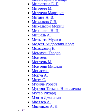
Милюгина Е. Г.
Митчелл М.
Митчелл Маргарет
Митяев А. В.
Михалков С.В.
Михельсон Мориц
Михневич Н. П.
Мишель А.
Миямото Мусаси
Модест Андреевич Корф
Молоховец Е.
Моммзен Теодор
Монтель
Монтень М.
Монтень Мишель
Мопассан
Моруа А.
Моэм С.
Музиль Роберт
Мунтян Татьяна Николаевна
Мутер Рихард
Мэнтл Джонатан
Мюллер А.
Мясников А. Л.
Н