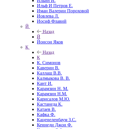
Ильин И.
Ильф И Петров Е.
Иман Валерии Пороховой
Иовлева Л.
Иосиф Флавий
Й
Назад
Й
Йонсон Яков
К
Назад
К
К. Симонов
Каверин В.
Каллаш В.В.
Калмыкова В. В.
Кант И.
Карамзин Н. М.
Карамзин Н.М.
Карисалов М.Ю.
Кастанеда К.
Катаев В.
Кафка Ф.
Каценеленбаум З.С.
Кеннеди Джон Ф.