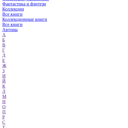
Фантастика и фэнтези
Коллекции
Все книги
Коллекционные книги
Все книги
Авторы
А
Б
В
Г
Д
Е
Ж
З
И
Й
К
Л
М
Н
О
П
Р
С
Т