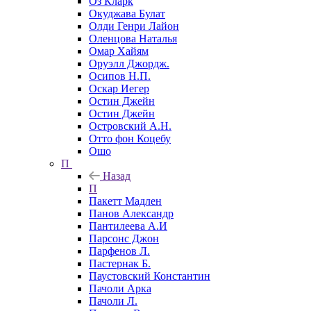
Оз Кларк
Окуджава Булат
Олди Генри Лайон
Оленцова Наталья
Омар Хайям
Оруэлл Джордж.
Осипов Н.П.
Оскар Иегер
Остин Джейн
Остин Джейн
Островский А.Н.
Отто фон Коцебу
Ошо
П
Назад
П
Пакетт Мадлен
Панов Александр
Пантилеева А.И
Парсонс Джон
Парфенов Л.
Пастернак Б.
Паустовский Константин
Пачоли Арка
Пачоли Л.