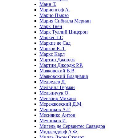
Манн Т.
Мариенгоф А.
Марио Пьюзо
Мария Сибилла Мериан
Марк Твен
Марк Туллий Цицерон
Маркес Г.Г.
Маркиз де Сад
Марков Е.Л.
Маркс Карл
Мартин Джордж
Мартин Джордж Р.Р.
Маяковский В.В.
Маяковский Владимир
Медведев Д.
Мелвилл Герман
Мельничук О.
Мензбир Михаил
Мережковский Д.М.
Мерников А.Г.
Меснянко Антон
Мечников И.
Мигель де Сервантес Сааведра
Миддендорф А.Ф.
Милль Джон Стюарт