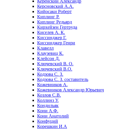
Керенский Александр
Керсновский А.А.
Кийосаки Роберт
Киплинг Р.
Киплинг Редьярд
Кирхейзен Гертруда
Киселев А. К.
Киссинджер Г.
Киссинджер Генри
Клавелл
Клаузевиц К.
Клейсон Д.
Ключевский В. О.
Ключевский В.О.
Кодзова С. З.
Кодзова С. З. составитель
Кожевников А.
Кожевников Александр Юрьевич
Козлов С.В.
Коллинз У.
Кондильяк
Кони А.Ф.
Кони Анатолий
Конфуций
Корешкин И.А