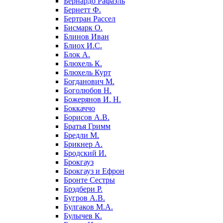
Бернардо Рафаэль
Бернетт Ф.
Бертран Рассел
Бисмарк О.
Блинов Иван
Блиох И.С.
Блок А.
Блюхель К.
Блюхель Курт
Богданович М.
Боголюбов Н.
Божерянов И. Н.
Боккаччо
Борисов А.В.
Братья Гримм
Бредли М.
Брикнер А.
Бродский И.
Брокгауз
Брокгауз и Ефрон
Бронте Сестры
Брэдбери Р.
Бугров А.В.
Булгаков М.А.
Булычев К.