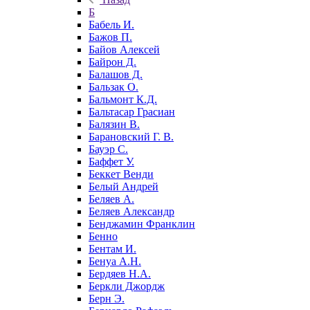
Б
Бабель И.
Бажов П.
Байов Алексей
Байрон Д.
Балашов Д.
Бальзак О.
Бальмонт К.Д.
Бальтасар Грасиан
Балязин В.
Барановский Г. В.
Бауэр С.
Баффет У.
Беккет Венди
Белый Андрей
Беляев А.
Беляев Александр
Бенджамин Франклин
Бенно
Бентам И.
Бенуа А.Н.
Бердяев Н.А.
Беркли Джордж
Берн Э.