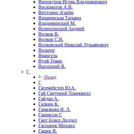
Винокуров Игорь Владимирович
Висковатов А.В.
Витторио Згарби
Вишневская Татьяна
Владимирский М.
Вознесенский Андрей
Волков В.
Волков С.В.
Волковский Николай Лукьянович
Вольтер
Врангель
Вулф Томас
Высоцкий В.
Г
Назад
Г
Гагемейстер Ю.А.
Гай Светоний Транквилл
Гайдар А.
Галкин К.
Гамазкова И. Л.
Гаррисон Г.
Гарт Бэзил Лиддел
Гаспаров Михаил
Гашек Я.