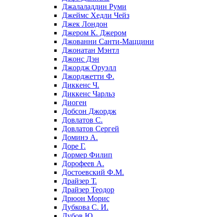
Джалаладдин Руми
Джеймс Хедли Чейз
Джек Лондон
Джером К. Джером
Джованни Санти-Маццини
Джонатан Мэнтл
Джонс Дэн
Джордж Оруэлл
Джорджетти Ф.
Диккенс Ч.
Диккенс Чарльз
Диоген
Добсон Джордж
Довлатов С.
Довлатов Сергей
Доминэ А.
Доре Г.
Дормер Филип
Дорофеев А.
Достоевский Ф.М.
Драйзер Т.
Драйзер Теодор
Дрюон Морис
Дубкова С. И.
Дубов Ю.