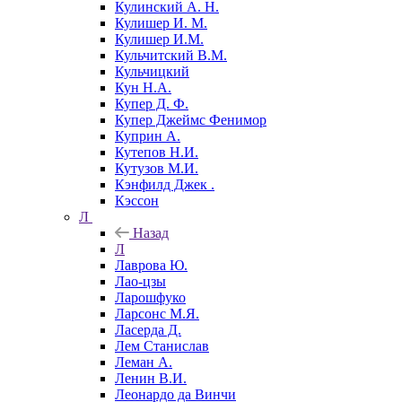
Кулинский А. Н.
Кулишер И. М.
Кулишер И.М.
Кульчитский В.М.
Кульчицкий
Кун Н.А.
Купер Д. Ф.
Купер Джеймс Фенимор
Куприн А.
Кутепов Н.И.
Кутузов М.И.
Кэнфилд Джек .
Кэссон
Л
Назад
Л
Лаврова Ю.
Лао-цзы
Ларошфуко
Ларсонс М.Я.
Ласерда Д.
Лем Станислав
Леман А.
Ленин В.И.
Леонардо да Винчи