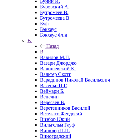
Бунин И.
Буровский А.
Бутромеев В.
Бутромеева В.
Буф
Бэкхаус
Бэкхаус Фид
В
Назад
В
Вавилов М.П.
Вазари Джорджо
Валишевский К.
Вальтер Скотт
Варадинов Николай Васильевич
Васенко П.Г.
Веймарн Б.
Венелин
Вересаев В.
Веретенников Василий
Веселаго Феодосий
Визбор Юрий
Вильгельм Гауф
Винклер П.П.
Виноградский