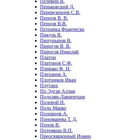
Пелевин В.
Пеньковский Д.
Перевезенцев С.В.
Перцов В. В.
Перцов В.В.
Петрарка Франческо
Пикуль В.
Пипуныров В.
Пирогов В. В.
Пирогов Николай
Платон
Платонов С.Ф.
Плевако Ф. Н.
Плеханов А.
Плотников Иван
Плутарх
По Эдгар Аллан
Подолян-Лаврентьев
Полевой Н.
Поло Марко
Половцов А.
Пономарева Т. Д.
Попов В.
Потемкин В.П.
Преосвященный Иоанн