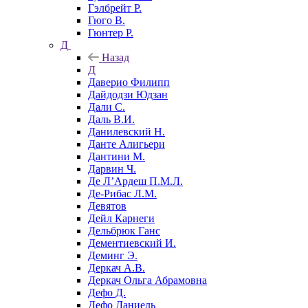
Гэлбрейт Р.
Гюго В.
Гюнтер Р.
Д
Назад
Д
Даверио Филипп
Дайдодзи Юдзан
Дали С.
Даль В.И.
Данилевский Н.
Данте Алигьери
Дантини М.
Дарвин Ч.
Де Л’Ардеш П.М.Л.
Де-Рибас Л.М.
Девятов
Дейл Карнеги
Дельбрюк Ганс
Дементиевский И.
Деминг Э.
Деркач А.В.
Деркач Ольга Абрамовна
Дефо Д.
Дефо Даниель