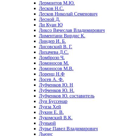
Лермонтов М.Ю.
Лесков Н.С.
Лесков Николай Семенович
Лесной Д.
Ли Куан Ю
Ликсо Вячеслав Владимирович
Лиментани Вирдис К.
Линдер И. Б.
Лисовский В. Г.
Лихачева Д.С.
Ломброзо Ч.
Ломоносов М.
Ломоносов М.В.
Лоренц Н.Ф
Лосев А. Ф.
Лубченков Ю. Н
Лубченков Ю. Н.
Лубченков Ю. составитель
Луи Буссенар
Луиза Хей
Лукин Е. В.
Лукомский В.К.
Луньюй
Лурье Павел Владимирович
Льюис