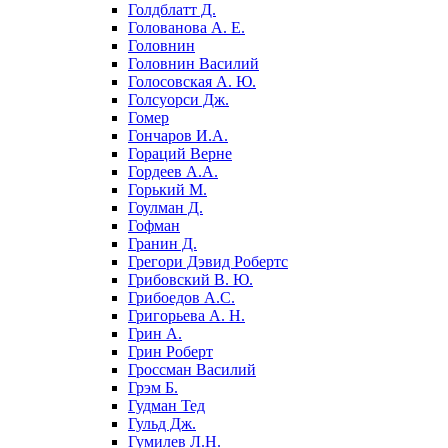
Голдблатт Д.
Голованова А. Е.
Головнин
Головнин Василий
Голосовская А. Ю.
Голсуорси Дж.
Гомер
Гончаров И.А.
Гораций Верне
Гордеев А.А.
Горький М.
Гоулман Д.
Гофман
Гранин Д.
Грегори Дэвид Робертс
Грибовский В. Ю.
Грибоедов А.С.
Григорьева А. Н.
Грин А.
Грин Роберт
Гроссман Василий
Грэм Б.
Гудман Тед
Гульд Дж.
Гумилев Л.Н.