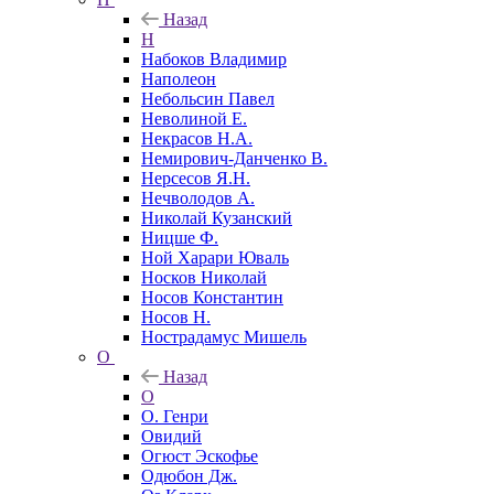
Назад
Н
Набоков Владимир
Наполеон
Небольсин Павел
Неволиной Е.
Некрасов Н.А.
Немирович-Данченко В.
Нерсесов Я.Н.
Нечволодов А.
Николай Кузанский
Ницше Ф.
Ной Харари Юваль
Носков Николай
Носов Константин
Носов Н.
Нострадамус Мишель
О
Назад
О
О. Генри
Овидий
Огюст Эскофье
Одюбон Дж.