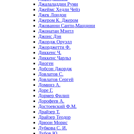
Джалаладдин Руми
Джеймс Хедли Чейз
Джек Лондон
Джером К. Джером
Джованни Санти-Маццини
Джонатан Мэнтл
Джонс Дэн
Джордж Оруэлл
Джорджетти Ф.
Диккенс Ч.
Диккенс Чарльз
Диоген
Добсон Джордж
Довлатов С.
Довлатов Сергей
Доминэ А.
Доре Г.
Дормер Филип
Дорофеев А.
Достоевский Ф.М.
Драйзер Т.
Драйзер Теодор
Дрюон Морис
Дубкова С. И.
Дубов Ю.