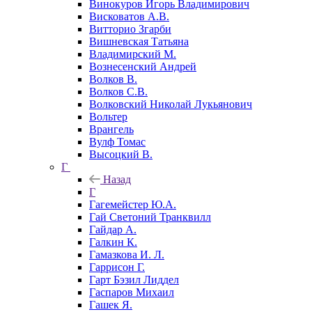
Винокуров Игорь Владимирович
Висковатов А.В.
Витторио Згарби
Вишневская Татьяна
Владимирский М.
Вознесенский Андрей
Волков В.
Волков С.В.
Волковский Николай Лукьянович
Вольтер
Врангель
Вулф Томас
Высоцкий В.
Г
Назад
Г
Гагемейстер Ю.А.
Гай Светоний Транквилл
Гайдар А.
Галкин К.
Гамазкова И. Л.
Гаррисон Г.
Гарт Бэзил Лиддел
Гаспаров Михаил
Гашек Я.