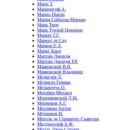
Манн Т.
Мариенгоф А.
Марио Пьюзо
Мария Сибилла Мериан
Марк Твен
Марк Туллий Цицерон
Маркес Г.Г.
Маркиз де Сад
Марков Е.Л.
Маркс Карл
Мартин Джордж
Мартин Джордж Р.Р.
Маяковский В.В.
Маяковский Владимир
Медведев Д.
Мелвилл Герман
Мельничук О.
Мензбир Михаил
Мережковский Д.М.
Мерников А.Г.
Меснянко Антон
Мечников И.
Мигель де Сервантес Сааведра
Миддендорф А.Ф.
Милль Джон Стюарт