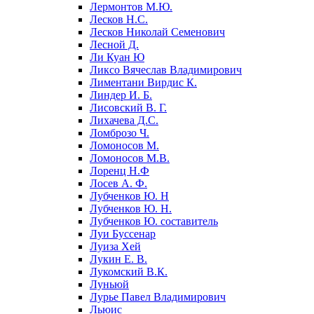
Лермонтов М.Ю.
Лесков Н.С.
Лесков Николай Семенович
Лесной Д.
Ли Куан Ю
Ликсо Вячеслав Владимирович
Лиментани Вирдис К.
Линдер И. Б.
Лисовский В. Г.
Лихачева Д.С.
Ломброзо Ч.
Ломоносов М.
Ломоносов М.В.
Лоренц Н.Ф
Лосев А. Ф.
Лубченков Ю. Н
Лубченков Ю. Н.
Лубченков Ю. составитель
Луи Буссенар
Луиза Хей
Лукин Е. В.
Лукомский В.К.
Луньюй
Лурье Павел Владимирович
Льюис