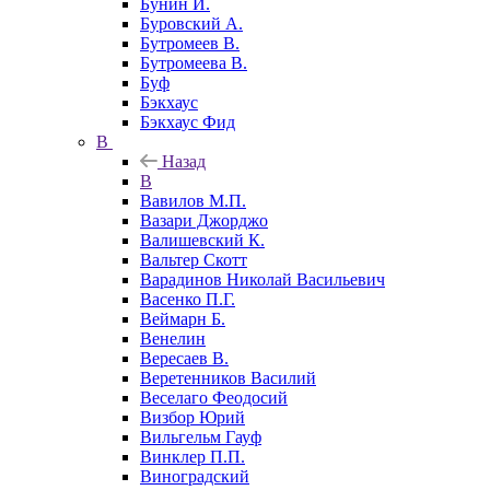
Бунин И.
Буровский А.
Бутромеев В.
Бутромеева В.
Буф
Бэкхаус
Бэкхаус Фид
В
Назад
В
Вавилов М.П.
Вазари Джорджо
Валишевский К.
Вальтер Скотт
Варадинов Николай Васильевич
Васенко П.Г.
Веймарн Б.
Венелин
Вересаев В.
Веретенников Василий
Веселаго Феодосий
Визбор Юрий
Вильгельм Гауф
Винклер П.П.
Виноградский