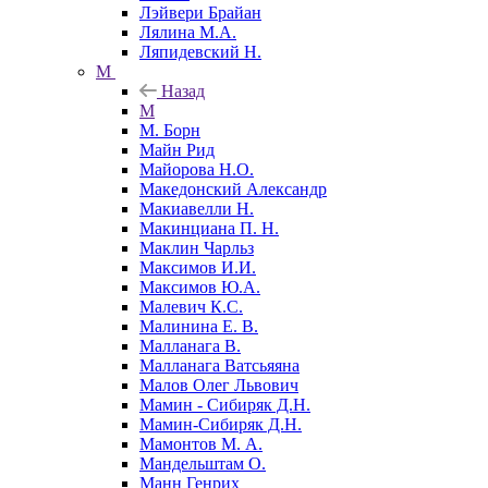
Лэйвери Брайан
Лялина М.А.
Ляпидевский Н.
М
Назад
М
М. Борн
Майн Рид
Майорова Н.О.
Македонский Александр
Макиавелли Н.
Макинциана П. Н.
Маклин Чарльз
Максимов И.И.
Максимов Ю.А.
Малевич К.С.
Малинина Е. В.
Малланага В.
Малланага Ватсьяяна
Малов Олег Львович
Мамин - Сибиряк Д.Н.
Мамин-Сибиряк Д.Н.
Мамонтов М. А.
Мандельштам О.
Манн Генрих