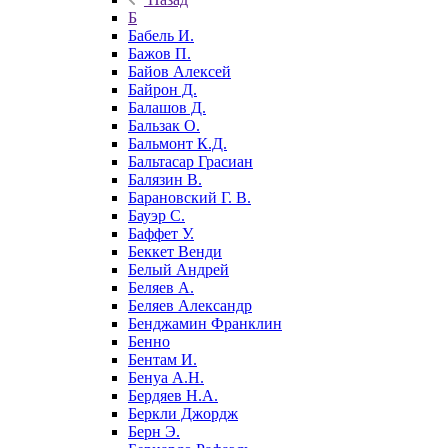
Б
Бабель И.
Бажов П.
Байов Алексей
Байрон Д.
Балашов Д.
Бальзак О.
Бальмонт К.Д.
Бальтасар Грасиан
Балязин В.
Барановский Г. В.
Бауэр С.
Баффет У.
Беккет Венди
Белый Андрей
Беляев А.
Беляев Александр
Бенджамин Франклин
Бенно
Бентам И.
Бенуа А.Н.
Бердяев Н.А.
Беркли Джордж
Берн Э.