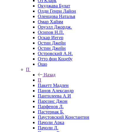
Оз Кларк
Окуджава Булат
Олди Генри Лайон
Оленцова Наталья
Омар Хайям
Оруэлл Джордж.
Осипов Н.П.
Оскар Иегер
Остин Джейн
Остин Джейн
Островский А.Н.
Отто фон Коцебу
Ошо
П
Назад
П
Пакетт Мадлен
Панов Александр
Пантилеева А.И
Парсонс Джон
Парфенов Л.
Пастернак Б.
Паустовский Константин
Пачоли Арка
Пачоли Л.