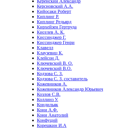
Керенский Александр
Керсновский А.А.
Кийосаки Роберт
Киплинг Р.
Киплинг Редьярд
Кирхейзен Гертруда
Киселев А. К.
Киссинджер Г.
Киссинджер Генри
Клавелл
Клаузевиц К.
Клейсон Д.
Ключевский В. О.
Ключевский В.О.
Кодзова С. З.
Кодзова С. З. составитель
Кожевников А.
Кожевников Александр Юрьевич
Козлов С.В.
Коллинз У.
Кондильяк
Кони А.Ф.
Кони Анатолий
Конфуций
Корешкин И.А