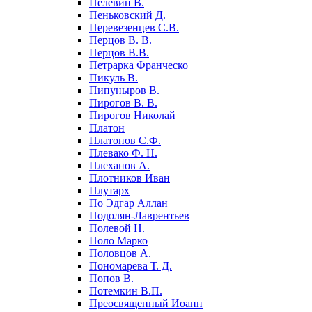
Пелевин В.
Пеньковский Д.
Перевезенцев С.В.
Перцов В. В.
Перцов В.В.
Петрарка Франческо
Пикуль В.
Пипуныров В.
Пирогов В. В.
Пирогов Николай
Платон
Платонов С.Ф.
Плевако Ф. Н.
Плеханов А.
Плотников Иван
Плутарх
По Эдгар Аллан
Подолян-Лаврентьев
Полевой Н.
Поло Марко
Половцов А.
Пономарева Т. Д.
Попов В.
Потемкин В.П.
Преосвященный Иоанн