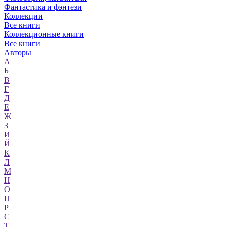
Фантастика и фэнтези
Коллекции
Все книги
Коллекционные книги
Все книги
Авторы
А
Б
В
Г
Д
Е
Ж
З
И
Й
К
Л
М
Н
О
П
Р
С
Т