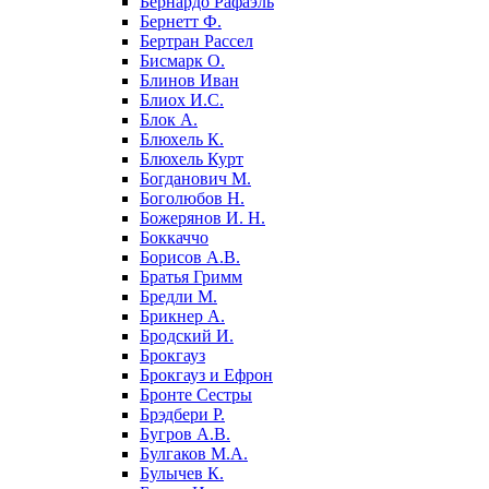
Бернардо Рафаэль
Бернетт Ф.
Бертран Рассел
Бисмарк О.
Блинов Иван
Блиох И.С.
Блок А.
Блюхель К.
Блюхель Курт
Богданович М.
Боголюбов Н.
Божерянов И. Н.
Боккаччо
Борисов А.В.
Братья Гримм
Бредли М.
Брикнер А.
Бродский И.
Брокгауз
Брокгауз и Ефрон
Бронте Сестры
Брэдбери Р.
Бугров А.В.
Булгаков М.А.
Булычев К.