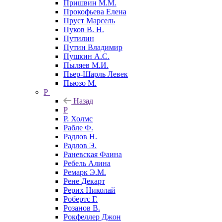
Пришвин М.М.
Прокофьева Елена
Пруст Марсель
Пуков В. Н.
Путилин
Путин Владимир
Пушкин А.С.
Пыляев М.И.
Пьер-Шарль Левек
Пьюзо М.
Р
Назад
Р
Р. Холмс
Рабле Ф.
Радлов Н.
Радлов Э.
Раневская Фаина
Ребель Алина
Ремарк Э.М.
Рене Декарт
Рерих Николай
Робертс Г.
Розанов В.
Рокфеллер Джон