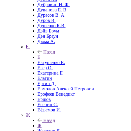
Дубровин Н. Ф.
Дуванова Е. В.
Дурасов В. А.
Дуров В.
Душенко К.В.
Дэйв Брум
Дэн Браун
Дюма А.
Е
Назад
Е
Евтушенко Е.
Егер О.
Екатерина II
Елагин
Ергин Д.
Ермолов Алексей Петрович
Ерофеев Венедикт
Ершов
Есенин С.
Ефремов И.
Ж
Назад
Ж
Жаколио Л.