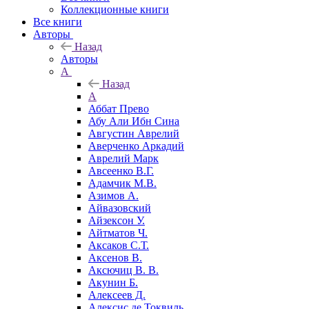
Коллекционные книги
Все книги
Авторы
Назад
Авторы
А
Назад
А
Аббат Прево
Абу Али Ибн Сина
Августин Аврелий
Аверченко Аркадий
Аврелий Марк
Авсеенко В.Г.
Адамчик М.В.
Азимов А.
Айвазовский
Айзексон У.
Айтматов Ч.
Аксаков С.Т.
Аксенов В.
Аксючиц В. В.
Акунин Б.
Алексеев Д.
Алексис де Токвиль