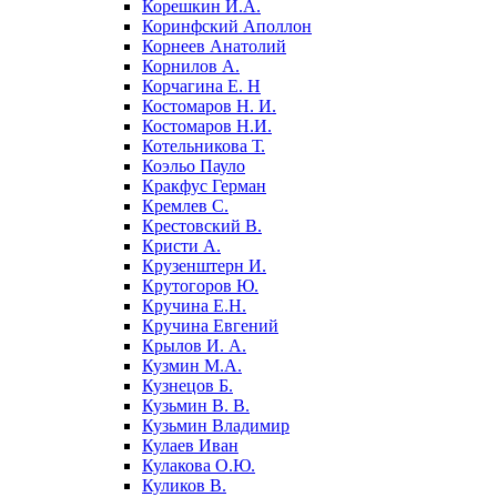
Корешкин И.А.
Коринфский Аполлон
Корнеев Анатолий
Корнилов А.
Корчагина Е. Н
Костомаров Н. И.
Костомаров Н.И.
Котельникова Т.
Коэльо Пауло
Кракфус Герман
Кремлев С.
Крестовский В.
Кристи А.
Крузенштерн И.
Крутогоров Ю.
Кручина Е.Н.
Кручина Евгений
Крылов И. А.
Кузмин М.А.
Кузнецов Б.
Кузьмин В. В.
Кузьмин Владимир
Кулаев Иван
Кулакова О.Ю.
Куликов В.