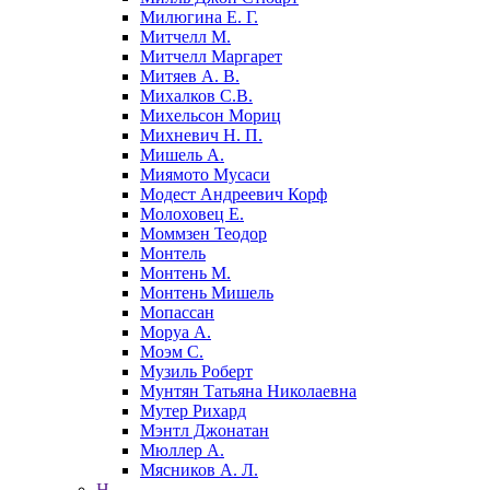
Милюгина Е. Г.
Митчелл М.
Митчелл Маргарет
Митяев А. В.
Михалков С.В.
Михельсон Мориц
Михневич Н. П.
Мишель А.
Миямото Мусаси
Модест Андреевич Корф
Молоховец Е.
Моммзен Теодор
Монтель
Монтень М.
Монтень Мишель
Мопассан
Моруа А.
Моэм С.
Музиль Роберт
Мунтян Татьяна Николаевна
Мутер Рихард
Мэнтл Джонатан
Мюллер А.
Мясников А. Л.
Н