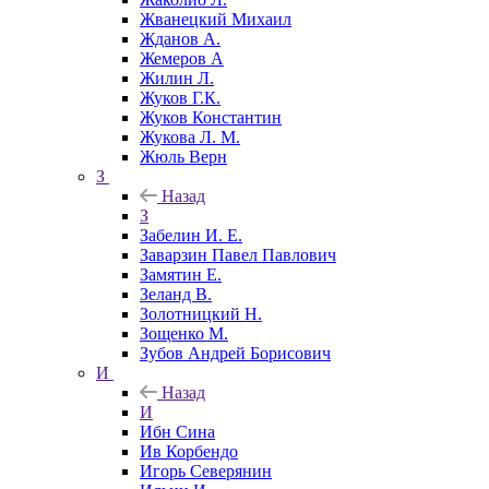
Жванецкий Михаил
Жданов А.
Жемеров А
Жилин Л.
Жуков Г.К.
Жуков Константин
Жукова Л. М.
Жюль Верн
З
Назад
З
Забелин И. Е.
Заварзин Павел Павлович
Замятин Е.
Зеланд В.
Золотницкий Н.
Зощенко М.
Зубов Андрей Борисович
И
Назад
И
Ибн Сина
Ив Корбендо
Игорь Северянин