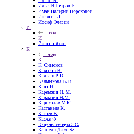
Ильин И.
Ильф И Петров Е.
Иман Валерии Пороховой
Иовлева Л.
Иосиф Флавий
Й
Назад
Й
Йонсон Яков
К
Назад
К
К. Симонов
Каверин В.
Каллаш В.В.
Калмыкова В. В.
Кант И.
Карамзин Н. М.
Карамзин Н.М.
Карисалов М.Ю.
Кастанеда К.
Катаев В.
Кафка Ф.
Каценеленбаум З.С.
Кеннеди Джон Ф.