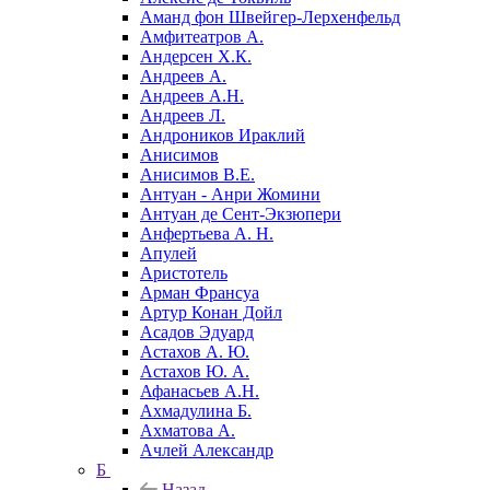
Аманд фон Швейгер-Лерхенфельд
Амфитеатров А.
Андерсен Х.К.
Андреев А.
Андреев А.Н.
Андреев Л.
Андроников Ираклий
Анисимов
Анисимов В.Е.
Антуан - Анри Жомини
Антуан де Сент-Экзюпери
Анфертьева А. Н.
Апулей
Аристотель
Арман Франсуа
Артур Конан Дойл
Асадов Эдуард
Астахов А. Ю.
Астахов Ю. А.
Афанасьев А.Н.
Ахмадулина Б.
Ахматова А.
Ачлей Александр
Б
Назад