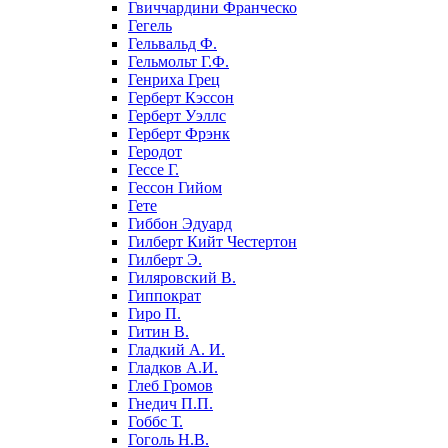
Гвиччардини Франческо
Гегель
Гельвальд Ф.
Гельмольт Г.Ф.
Генриха Грец
Герберт Кэссон
Герберт Уэллс
Герберт Фрэнк
Геродот
Гессе Г.
Гессон Гийом
Гете
Гиббон Эдуард
Гилберт Кийт Честертон
Гилберт Э.
Гиляровский В.
Гиппократ
Гиро П.
Гитин В.
Гладкий А. И.
Гладков А.И.
Глеб Громов
Гнедич П.П.
Гоббс Т.
Гоголь Н.В.