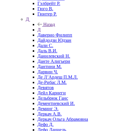
Гэлбрейт Р.
Гюго В.
Гюнтер Р.
Д
Назад
Д
Даверио Филипп
Дайдодзи Юдзан
Дали С.
Даль В.И.
Данилевский Н.
Данте Алигьери
Дантини М.
Дарвин Ч.
Де Л’Ардеш П.М.Л.
Де-Рибас Л.М.
Девятов
Дейл Карнеги
Дельбрюк Ганс
Дементиевский И.
Деминг Э.
Деркач А.В.
Деркач Ольга Абрамовна
Дефо Д.
Дефо Даниель