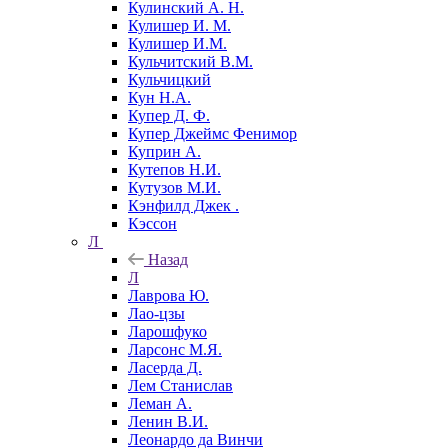
Кулинский А. Н.
Кулишер И. М.
Кулишер И.М.
Кульчитский В.М.
Кульчицкий
Кун Н.А.
Купер Д. Ф.
Купер Джеймс Фенимор
Куприн А.
Кутепов Н.И.
Кутузов М.И.
Кэнфилд Джек .
Кэссон
Л
Назад
Л
Лаврова Ю.
Лао-цзы
Ларошфуко
Ларсонс М.Я.
Ласерда Д.
Лем Станислав
Леман А.
Ленин В.И.
Леонардо да Винчи