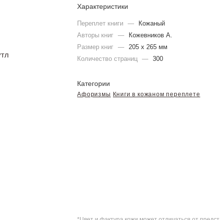
Характеристики
Переплет книги
—
Кожаный
Авторы книг
—
Кожевников А.
Размер книг
—
205 х 265 мм
Количество страниц
—
300
Категории
Афоризмы
Книги в кожаном переплете
*Цвет и фактура кожи может отличаться от пред