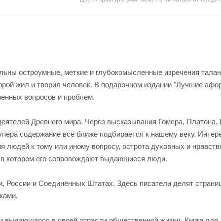
альны остроумные, меткие и глубокомысленные изречения тала
торой жил и творил человек. В подарочном издании "Лучшие аф
ненных вопросов и проблем.
ятелей Древнего мира. Через высказывания Гомера, Платона, 
Купера содержание всё ближе подбирается к нашему веку. Интер
ия людей к тому или иному вопросу, острота духовных и нравст
, в котором его сопровождают выдающиеся люди.
и, России и Соединённых Штатах. Здесь писатели делят страни
ками.
 и выдающаяся в своей отрасли общественной жизни. Книга для