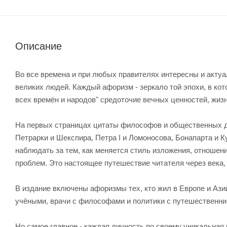
Описание
Во все времена и при любых правителях интересны и акту
великих людей. Каждый афоризм - зеркало той эпохи, в ко
всех времён и народов" средоточие вечных ценностей, жиз
На первых страницах цитаты философов и общественных де
Петрарки и Шекспира, Петра I и Ломоносова, Бонапарта и 
наблюдать за тем, как меняется стиль изложения, отношен
проблем. Это настоящее путешествие читателя через века
В издание включены афоризмы тех, кто жил в Европе и Ази
учёными, врачи с философами и политики с путешественни
Но самое главное - каждая личность по своему уникальная