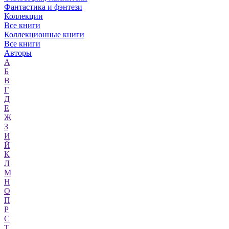
Фантастика и фэнтези
Коллекции
Все книги
Коллекционные книги
Все книги
Авторы
А
Б
В
Г
Д
Е
Ж
З
И
Й
К
Л
М
Н
О
П
Р
С
Т