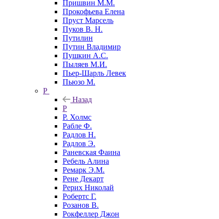
Пришвин М.М.
Прокофьева Елена
Пруст Марсель
Пуков В. Н.
Путилин
Путин Владимир
Пушкин А.С.
Пыляев М.И.
Пьер-Шарль Левек
Пьюзо М.
Р
Назад
Р
Р. Холмс
Рабле Ф.
Радлов Н.
Радлов Э.
Раневская Фаина
Ребель Алина
Ремарк Э.М.
Рене Декарт
Рерих Николай
Робертс Г.
Розанов В.
Рокфеллер Джон