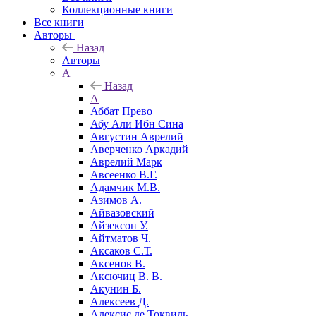
Коллекционные книги
Все книги
Авторы
Назад
Авторы
А
Назад
А
Аббат Прево
Абу Али Ибн Сина
Августин Аврелий
Аверченко Аркадий
Аврелий Марк
Авсеенко В.Г.
Адамчик М.В.
Азимов А.
Айвазовский
Айзексон У.
Айтматов Ч.
Аксаков С.Т.
Аксенов В.
Аксючиц В. В.
Акунин Б.
Алексеев Д.
Алексис де Токвиль