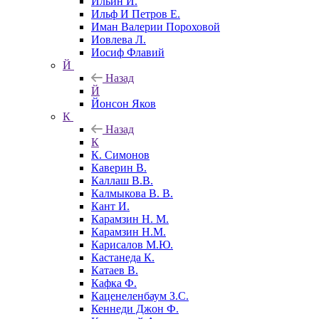
Ильин И.
Ильф И Петров Е.
Иман Валерии Пороховой
Иовлева Л.
Иосиф Флавий
Й
Назад
Й
Йонсон Яков
К
Назад
К
К. Симонов
Каверин В.
Каллаш В.В.
Калмыкова В. В.
Кант И.
Карамзин Н. М.
Карамзин Н.М.
Карисалов М.Ю.
Кастанеда К.
Катаев В.
Кафка Ф.
Каценеленбаум З.С.
Кеннеди Джон Ф.