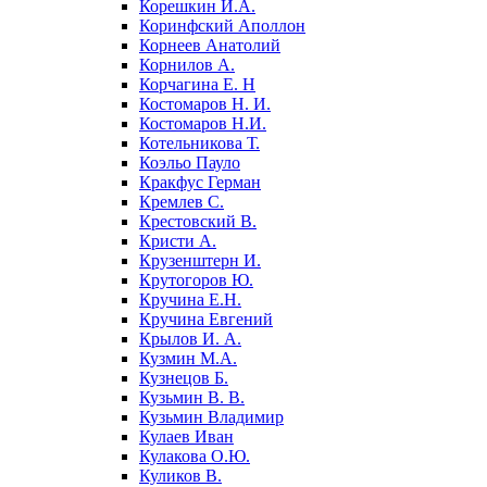
Корешкин И.А.
Коринфский Аполлон
Корнеев Анатолий
Корнилов А.
Корчагина Е. Н
Костомаров Н. И.
Костомаров Н.И.
Котельникова Т.
Коэльо Пауло
Кракфус Герман
Кремлев С.
Крестовский В.
Кристи А.
Крузенштерн И.
Крутогоров Ю.
Кручина Е.Н.
Кручина Евгений
Крылов И. А.
Кузмин М.А.
Кузнецов Б.
Кузьмин В. В.
Кузьмин Владимир
Кулаев Иван
Кулакова О.Ю.
Куликов В.