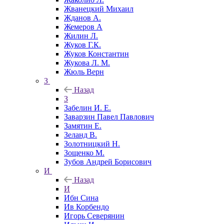
Жванецкий Михаил
Жданов А.
Жемеров А
Жилин Л.
Жуков Г.К.
Жуков Константин
Жукова Л. М.
Жюль Верн
З
Назад
З
Забелин И. Е.
Заварзин Павел Павлович
Замятин Е.
Зеланд В.
Золотницкий Н.
Зощенко М.
Зубов Андрей Борисович
И
Назад
И
Ибн Сина
Ив Корбендо
Игорь Северянин