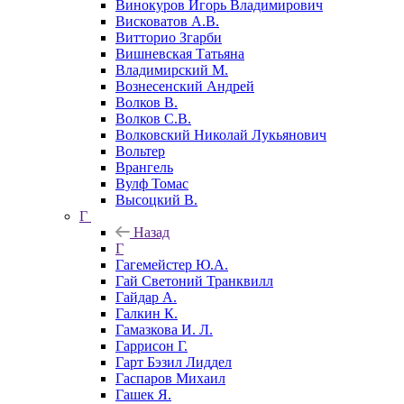
Винокуров Игорь Владимирович
Висковатов А.В.
Витторио Згарби
Вишневская Татьяна
Владимирский М.
Вознесенский Андрей
Волков В.
Волков С.В.
Волковский Николай Лукьянович
Вольтер
Врангель
Вулф Томас
Высоцкий В.
Г
Назад
Г
Гагемейстер Ю.А.
Гай Светоний Транквилл
Гайдар А.
Галкин К.
Гамазкова И. Л.
Гаррисон Г.
Гарт Бэзил Лиддел
Гаспаров Михаил
Гашек Я.