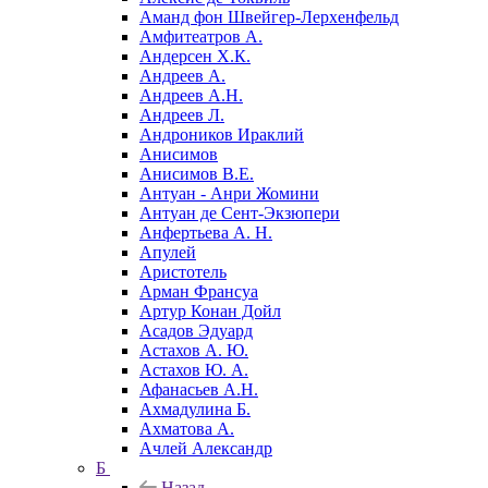
Аманд фон Швейгер-Лерхенфельд
Амфитеатров А.
Андерсен Х.К.
Андреев А.
Андреев А.Н.
Андреев Л.
Андроников Ираклий
Анисимов
Анисимов В.Е.
Антуан - Анри Жомини
Антуан де Сент-Экзюпери
Анфертьева А. Н.
Апулей
Аристотель
Арман Франсуа
Артур Конан Дойл
Асадов Эдуард
Астахов А. Ю.
Астахов Ю. А.
Афанасьев А.Н.
Ахмадулина Б.
Ахматова А.
Ачлей Александр
Б
Назад