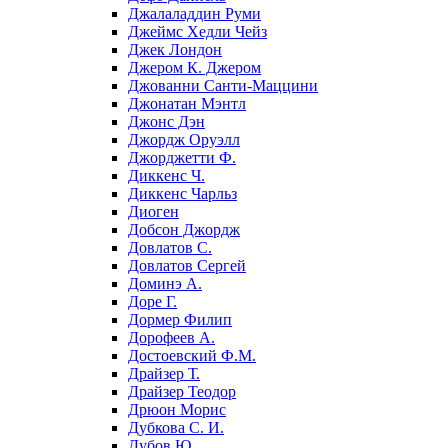
Джалаладдин Руми
Джеймс Хедли Чейз
Джек Лондон
Джером К. Джером
Джованни Санти-Маццини
Джонатан Мэнтл
Джонс Дэн
Джордж Оруэлл
Джорджетти Ф.
Диккенс Ч.
Диккенс Чарльз
Диоген
Добсон Джордж
Довлатов С.
Довлатов Сергей
Доминэ А.
Доре Г.
Дормер Филип
Дорофеев А.
Достоевский Ф.М.
Драйзер Т.
Драйзер Теодор
Дрюон Морис
Дубкова С. И.
Дубов Ю.