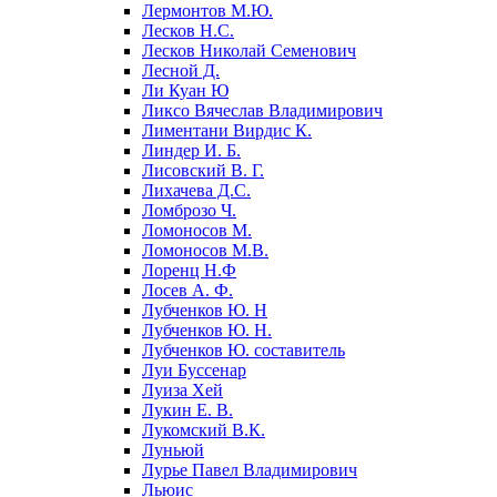
Лермонтов М.Ю.
Лесков Н.С.
Лесков Николай Семенович
Лесной Д.
Ли Куан Ю
Ликсо Вячеслав Владимирович
Лиментани Вирдис К.
Линдер И. Б.
Лисовский В. Г.
Лихачева Д.С.
Ломброзо Ч.
Ломоносов М.
Ломоносов М.В.
Лоренц Н.Ф
Лосев А. Ф.
Лубченков Ю. Н
Лубченков Ю. Н.
Лубченков Ю. составитель
Луи Буссенар
Луиза Хей
Лукин Е. В.
Лукомский В.К.
Луньюй
Лурье Павел Владимирович
Льюис