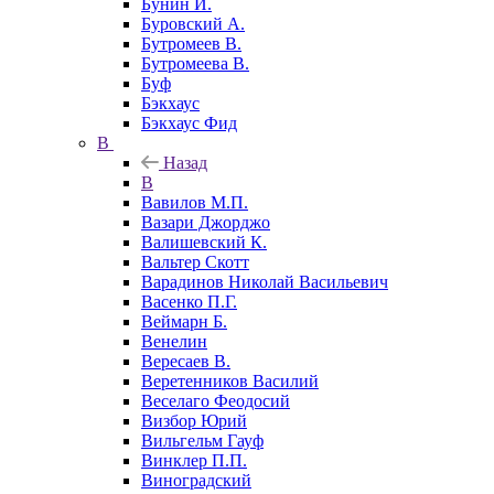
Бунин И.
Буровский А.
Бутромеев В.
Бутромеева В.
Буф
Бэкхаус
Бэкхаус Фид
В
Назад
В
Вавилов М.П.
Вазари Джорджо
Валишевский К.
Вальтер Скотт
Варадинов Николай Васильевич
Васенко П.Г.
Веймарн Б.
Венелин
Вересаев В.
Веретенников Василий
Веселаго Феодосий
Визбор Юрий
Вильгельм Гауф
Винклер П.П.
Виноградский