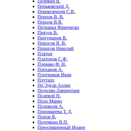
Пелевин В.
Пеньковский Д.
Перевезенцев С.В.
Перцов В. В.
Перцов В.В.
Петрарка Франческо
Пикуль В.
Пипуныров В.
Пирогов В. В.
Пирогов Николай
Платон
Платонов С.Ф.
Плевако Ф. Н.
Плеханов А.
Плотников Иван
Плутарх
По Эдгар Аллан
Подолян-Лаврентьев
Полевой Н.
Поло Марко
Половцов А.
Пономарева Т. Д.
Попов В.
Потемкин В.П.
Преосвященный Иоанн