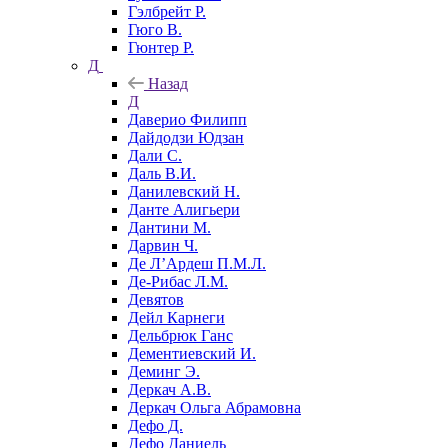
Гэлбрейт Р.
Гюго В.
Гюнтер Р.
Д
Назад
Д
Даверио Филипп
Дайдодзи Юдзан
Дали С.
Даль В.И.
Данилевский Н.
Данте Алигьери
Дантини М.
Дарвин Ч.
Де Л’Ардеш П.М.Л.
Де-Рибас Л.М.
Девятов
Дейл Карнеги
Дельбрюк Ганс
Дементиевский И.
Деминг Э.
Деркач А.В.
Деркач Ольга Абрамовна
Дефо Д.
Дефо Даниель