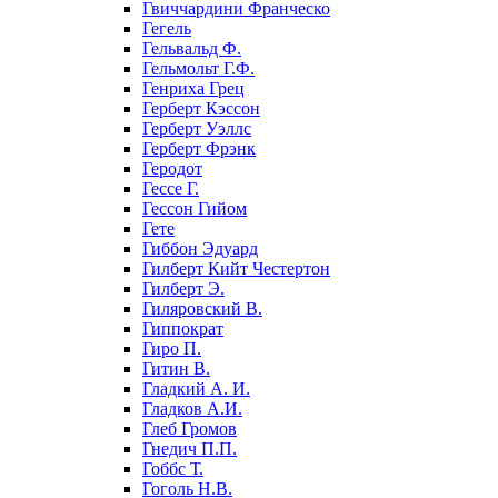
Гвиччардини Франческо
Гегель
Гельвальд Ф.
Гельмольт Г.Ф.
Генриха Грец
Герберт Кэссон
Герберт Уэллс
Герберт Фрэнк
Геродот
Гессе Г.
Гессон Гийом
Гете
Гиббон Эдуард
Гилберт Кийт Честертон
Гилберт Э.
Гиляровский В.
Гиппократ
Гиро П.
Гитин В.
Гладкий А. И.
Гладков А.И.
Глеб Громов
Гнедич П.П.
Гоббс Т.
Гоголь Н.В.