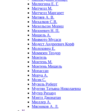
Милюгина Е. Г.
Митчелл М.
Митчелл Маргарет
Митяев А. В.
Михалков С.В.
Михельсон Мориц
Михневич Н. П.
Мишель А.
Миямото Мусаси
Модест Андреевич Корф
Молоховец Е.
Моммзен Теодор
Монтель
Монтень М.
Монтень Мишель
Мопассан
Моруа А.
Моэм С.
Музиль Роберт
Мунтян Татьяна Николаевна
Мутер Рихард
Мэнтл Джонатан
Мюллер А.
Мясников А. Л.
Н