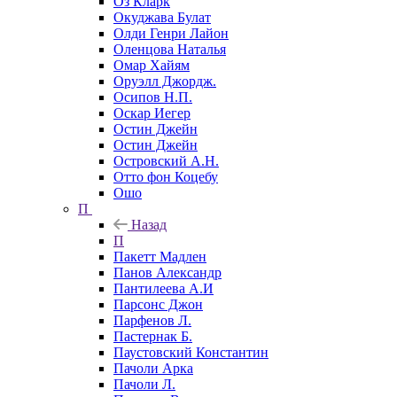
Оз Кларк
Окуджава Булат
Олди Генри Лайон
Оленцова Наталья
Омар Хайям
Оруэлл Джордж.
Осипов Н.П.
Оскар Иегер
Остин Джейн
Остин Джейн
Островский А.Н.
Отто фон Коцебу
Ошо
П
Назад
П
Пакетт Мадлен
Панов Александр
Пантилеева А.И
Парсонс Джон
Парфенов Л.
Пастернак Б.
Паустовский Константин
Пачоли Арка
Пачоли Л.