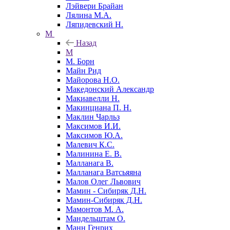
Лэйвери Брайан
Лялина М.А.
Ляпидевский Н.
М
Назад
М
М. Борн
Майн Рид
Майорова Н.О.
Македонский Александр
Макиавелли Н.
Макинциана П. Н.
Маклин Чарльз
Максимов И.И.
Максимов Ю.А.
Малевич К.С.
Малинина Е. В.
Малланага В.
Малланага Ватсьяяна
Малов Олег Львович
Мамин - Сибиряк Д.Н.
Мамин-Сибиряк Д.Н.
Мамонтов М. А.
Мандельштам О.
Манн Генрих