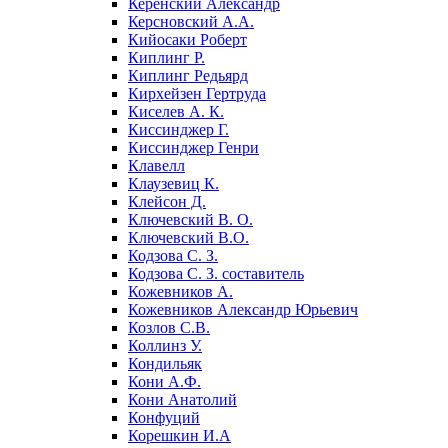
Керенский Александр
Керсновский А.А.
Кийосаки Роберт
Киплинг Р.
Киплинг Редьярд
Кирхейзен Гертруда
Киселев А. К.
Киссинджер Г.
Киссинджер Генри
Клавелл
Клаузевиц К.
Клейсон Д.
Ключевский В. О.
Ключевский В.О.
Кодзова С. З.
Кодзова С. З. составитель
Кожевников А.
Кожевников Александр Юрьевич
Козлов С.В.
Коллинз У.
Кондильяк
Кони А.Ф.
Кони Анатолий
Конфуций
Корешкин И.А