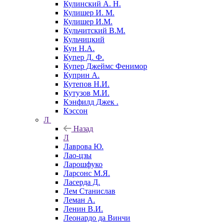
Кулинский А. Н.
Кулишер И. М.
Кулишер И.М.
Кульчитский В.М.
Кульчицкий
Кун Н.А.
Купер Д. Ф.
Купер Джеймс Фенимор
Куприн А.
Кутепов Н.И.
Кутузов М.И.
Кэнфилд Джек .
Кэссон
Л
Назад
Л
Лаврова Ю.
Лао-цзы
Ларошфуко
Ларсонс М.Я.
Ласерда Д.
Лем Станислав
Леман А.
Ленин В.И.
Леонардо да Винчи