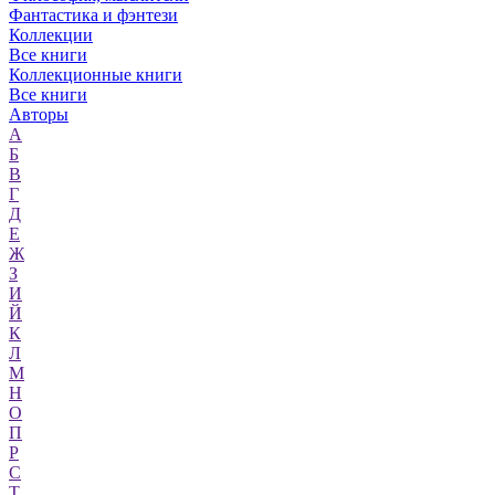
Фантастика и фэнтези
Коллекции
Все книги
Коллекционные книги
Все книги
Авторы
А
Б
В
Г
Д
Е
Ж
З
И
Й
К
Л
М
Н
О
П
Р
С
Т