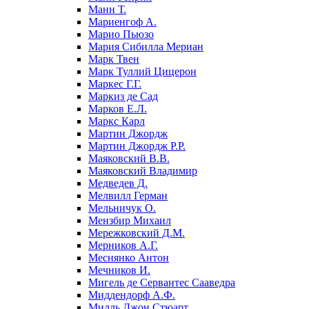
Манн Т.
Мариенгоф А.
Марио Пьюзо
Мария Сибилла Мериан
Марк Твен
Марк Туллий Цицерон
Маркес Г.Г.
Маркиз де Сад
Марков Е.Л.
Маркс Карл
Мартин Джордж
Мартин Джордж Р.Р.
Маяковский В.В.
Маяковский Владимир
Медведев Д.
Мелвилл Герман
Мельничук О.
Мензбир Михаил
Мережковский Д.М.
Мерников А.Г.
Меснянко Антон
Мечников И.
Мигель де Сервантес Сааведра
Миддендорф А.Ф.
Милль Джон Стюарт