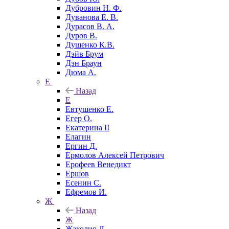
Дубровин Н. Ф.
Дуванова Е. В.
Дурасов В. А.
Дуров В.
Душенко К.В.
Дэйв Брум
Дэн Браун
Дюма А.
Е
Назад
Е
Евтушенко Е.
Егер О.
Екатерина II
Елагин
Ергин Д.
Ермолов Алексей Петрович
Ерофеев Венедикт
Ершов
Есенин С.
Ефремов И.
Ж
Назад
Ж
Жаколио Л.