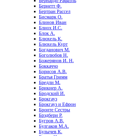
Бернардо Рафаэль
Бернетт Ф.
Бертран Рассел
Бисмарк О.
Блинов Иван
Блиох И.С.
Блок А.
Блюхель К.
Блюхель Курт
Богданович М.
Боголюбов Н.
Божерянов И. Н.
Боккаччо
Борисов А.В.
Братья Гримм
Бредли М.
Брикнер А.
Бродский И.
Брокгауз
Брокгауз и Ефрон
Бронте Сестры
Брэдбери Р.
Бугров А.В.
Булгаков М.А.
Булычев К.