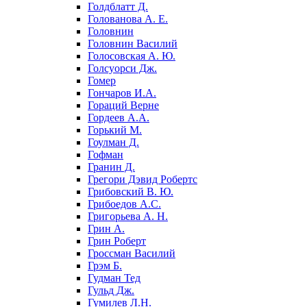
Голдблатт Д.
Голованова А. Е.
Головнин
Головнин Василий
Голосовская А. Ю.
Голсуорси Дж.
Гомер
Гончаров И.А.
Гораций Верне
Гордеев А.А.
Горький М.
Гоулман Д.
Гофман
Гранин Д.
Грегори Дэвид Робертс
Грибовский В. Ю.
Грибоедов А.С.
Григорьева А. Н.
Грин А.
Грин Роберт
Гроссман Василий
Грэм Б.
Гудман Тед
Гульд Дж.
Гумилев Л.Н.