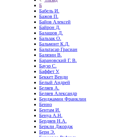
Б
Бабель И.
Бажов П.
Байов Алексей
Байрон Д.
Балашов Д.
Бальзак О.
Бальмонт К.Д.
Бальтасар Грасиан
Балязин В.
Барановский Г. В.
Бауэр С.
Баффет У.
Беккет Венди
Белый Андрей
Беляев А.
Беляев Александр
Бенджамин Франклин
Бенно
Бентам И.
Бенуа А.Н.
Бердяев Н.А.
Беркли Джордж
Берн Э.