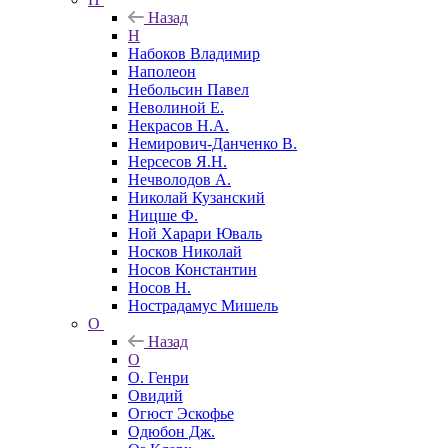
Назад
Н
Набоков Владимир
Наполеон
Небольсин Павел
Неволиной Е.
Некрасов Н.А.
Немирович-Данченко В.
Нерсесов Я.Н.
Нечволодов А.
Николай Кузанский
Ницше Ф.
Ной Харари Юваль
Носков Николай
Носов Константин
Носов Н.
Нострадамус Мишель
О
Назад
О
О. Генри
Овидий
Огюст Эскофье
Одюбон Дж.