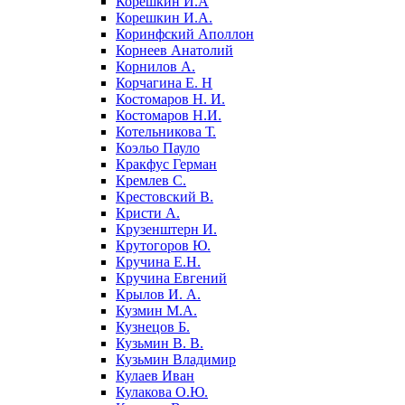
Корешкин И.А
Корешкин И.А.
Коринфский Аполлон
Корнеев Анатолий
Корнилов А.
Корчагина Е. Н
Костомаров Н. И.
Костомаров Н.И.
Котельникова Т.
Коэльо Пауло
Кракфус Герман
Кремлев С.
Крестовский В.
Кристи А.
Крузенштерн И.
Крутогоров Ю.
Кручина Е.Н.
Кручина Евгений
Крылов И. А.
Кузмин М.А.
Кузнецов Б.
Кузьмин В. В.
Кузьмин Владимир
Кулаев Иван
Кулакова О.Ю.