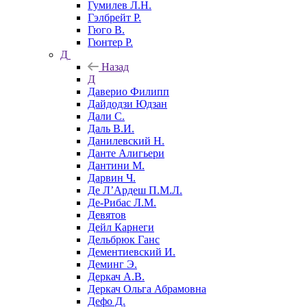
Гумилев Л.Н.
Гэлбрейт Р.
Гюго В.
Гюнтер Р.
Д
Назад
Д
Даверио Филипп
Дайдодзи Юдзан
Дали С.
Даль В.И.
Данилевский Н.
Данте Алигьери
Дантини М.
Дарвин Ч.
Де Л’Ардеш П.М.Л.
Де-Рибас Л.М.
Девятов
Дейл Карнеги
Дельбрюк Ганс
Дементиевский И.
Деминг Э.
Деркач А.В.
Деркач Ольга Абрамовна
Дефо Д.