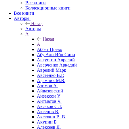
Все книги
Коллекционные книги
Все книги
Авторы
Назад
Авторы
А
Назад
А
Аббат Прево
Абу Али Ибн Сина
Августин Аврелий
Аверченко Аркадий
Аврелий Марк
Авсеенко В.Г.
Адамчик М.В.
Азимов А.
Айвазовский
Айзексон У.
Айтматов Ч.
Аксаков С.Т.
Аксенов В.
Аксючиц В. В.
Акунин Б.
Алексеев Д.