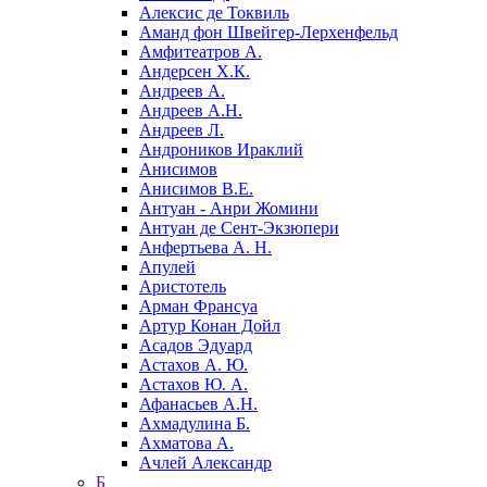
Алексис де Токвиль
Аманд фон Швейгер-Лерхенфельд
Амфитеатров А.
Андерсен Х.К.
Андреев А.
Андреев А.Н.
Андреев Л.
Андроников Ираклий
Анисимов
Анисимов В.Е.
Антуан - Анри Жомини
Антуан де Сент-Экзюпери
Анфертьева А. Н.
Апулей
Аристотель
Арман Франсуа
Артур Конан Дойл
Асадов Эдуард
Астахов А. Ю.
Астахов Ю. А.
Афанасьев А.Н.
Ахмадулина Б.
Ахматова А.
Ачлей Александр
Б