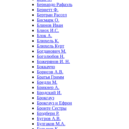
Бернардо Рафаэль
Бернетт Ф.
Бертран Рассел
Бисмарк О.
Блинов Иван
Блиох И.С.
Блок А.
Блюхель К.
Блюхель Курт
Богданович М.
Боголюбов Н.
Божерянов И. Н.
Боккаччо
Борисов А.В.
Братья Гримм
Бредли М.
Брикнер А.
Бродский И.
Брокгауз
Брокгауз и Ефрон
Бронте Сестры
Брэдбери Р.
Бугров А.В.
Булгаков М.А.
Булычев К.