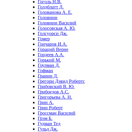
Гоголь Н.В.
Голдблатт Д.
Голованова А. Е.
Головнин
Головнин Василий
Голосовская А. Ю.
Голсуорси Дж.
Гомер
Гончаров И.А.
Гораций Верне
Гордеев А.А.
Горький М.
Гоулман Д.
Гофман
Гранин Д.
Грегори Дэвид Робертс
Грибовский В. Ю.
Грибоедов А.С.
Григорьева А. Н.
Грин А.
Грин Роберт
Гроссман Василий
Грэм Б.
Гудман Тед
Гульд Дж.