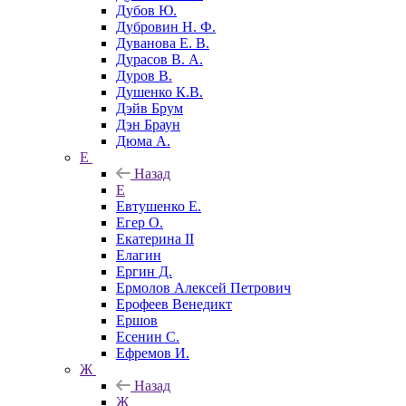
Дубов Ю.
Дубровин Н. Ф.
Дуванова Е. В.
Дурасов В. А.
Дуров В.
Душенко К.В.
Дэйв Брум
Дэн Браун
Дюма А.
Е
Назад
Е
Евтушенко Е.
Егер О.
Екатерина II
Елагин
Ергин Д.
Ермолов Алексей Петрович
Ерофеев Венедикт
Ершов
Есенин С.
Ефремов И.
Ж
Назад
Ж