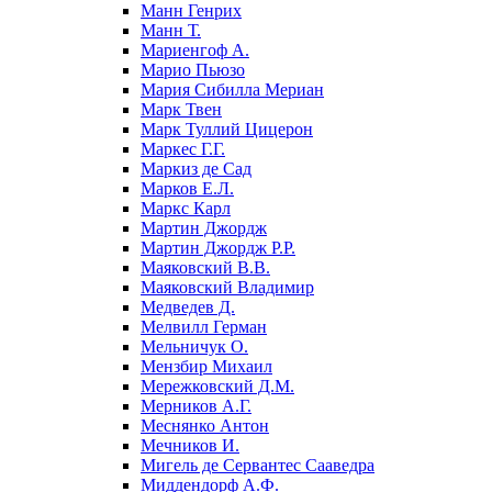
Манн Генрих
Манн Т.
Мариенгоф А.
Марио Пьюзо
Мария Сибилла Мериан
Марк Твен
Марк Туллий Цицерон
Маркес Г.Г.
Маркиз де Сад
Марков Е.Л.
Маркс Карл
Мартин Джордж
Мартин Джордж Р.Р.
Маяковский В.В.
Маяковский Владимир
Медведев Д.
Мелвилл Герман
Мельничук О.
Мензбир Михаил
Мережковский Д.М.
Мерников А.Г.
Меснянко Антон
Мечников И.
Мигель де Сервантес Сааведра
Миддендорф А.Ф.