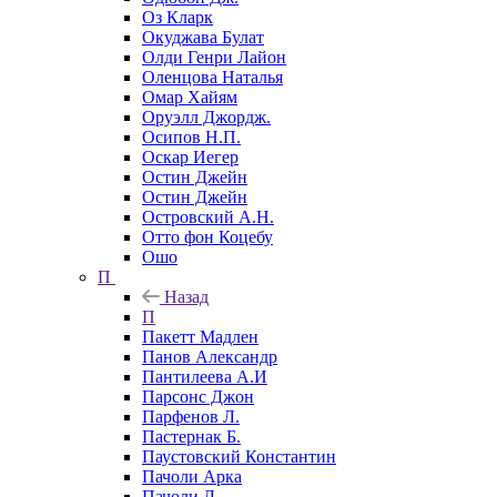
Оз Кларк
Окуджава Булат
Олди Генри Лайон
Оленцова Наталья
Омар Хайям
Оруэлл Джордж.
Осипов Н.П.
Оскар Иегер
Остин Джейн
Остин Джейн
Островский А.Н.
Отто фон Коцебу
Ошо
П
Назад
П
Пакетт Мадлен
Панов Александр
Пантилеева А.И
Парсонс Джон
Парфенов Л.
Пастернак Б.
Паустовский Константин
Пачоли Арка
Пачоли Л.