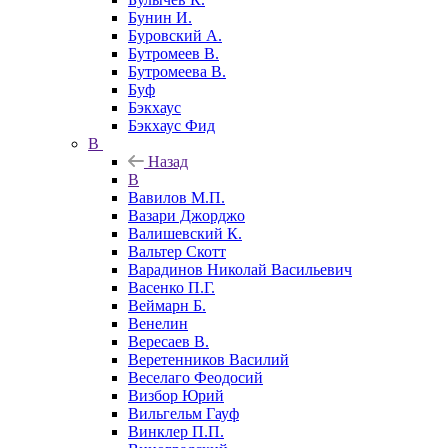
Бунин И.
Буровский А.
Бутромеев В.
Бутромеева В.
Буф
Бэкхаус
Бэкхаус Фид
В
Назад
В
Вавилов М.П.
Вазари Джорджо
Валишевский К.
Вальтер Скотт
Варадинов Николай Васильевич
Васенко П.Г.
Веймарн Б.
Венелин
Вересаев В.
Веретенников Василий
Веселаго Феодосий
Визбор Юрий
Вильгельм Гауф
Винклер П.П.