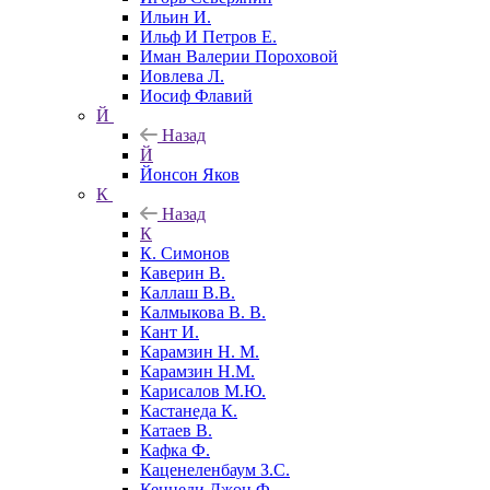
Ильин И.
Ильф И Петров Е.
Иман Валерии Пороховой
Иовлева Л.
Иосиф Флавий
Й
Назад
Й
Йонсон Яков
К
Назад
К
К. Симонов
Каверин В.
Каллаш В.В.
Калмыкова В. В.
Кант И.
Карамзин Н. М.
Карамзин Н.М.
Карисалов М.Ю.
Кастанеда К.
Катаев В.
Кафка Ф.
Каценеленбаум З.С.
Кеннеди Джон Ф.