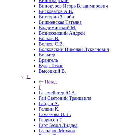
Виноградский
Винокуров Игорь Владимирович
Висковатов А.В.
Витторио Згарби
Вишневская Татьяна
Владимирский М.
Вознесенский Андрей
Волков В.
Волков С.В.
Волковский Николай Лукьянович
Вольтер
Врангель
Вулф Томас
Высоцкий В.
Г
Назад
Г
Гагемейстер Ю.А.
Гай Светоний Транквилл
Гайдар А.
Галкин К.
Гамазкова И. Л.
Гаррисон Г.
Гарт Бэзил Лиддел
Гаспаров Михаил