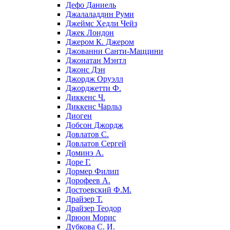
Дефо Даниель
Джалаладдин Руми
Джеймс Хедли Чейз
Джек Лондон
Джером К. Джером
Джованни Санти-Маццини
Джонатан Мэнтл
Джонс Дэн
Джордж Оруэлл
Джорджетти Ф.
Диккенс Ч.
Диккенс Чарльз
Диоген
Добсон Джордж
Довлатов С.
Довлатов Сергей
Доминэ А.
Доре Г.
Дормер Филип
Дорофеев А.
Достоевский Ф.М.
Драйзер Т.
Драйзер Теодор
Дрюон Морис
Дубкова С. И.