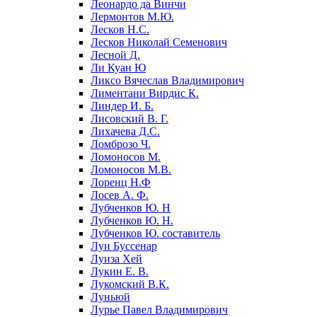
Леонардо да Винчи
Лермонтов М.Ю.
Лесков Н.С.
Лесков Николай Семенович
Лесной Д.
Ли Куан Ю
Ликсо Вячеслав Владимирович
Лиментани Вирдис К.
Линдер И. Б.
Лисовский В. Г.
Лихачева Д.С.
Ломброзо Ч.
Ломоносов М.
Ломоносов М.В.
Лоренц Н.Ф
Лосев А. Ф.
Лубченков Ю. Н
Лубченков Ю. Н.
Лубченков Ю. составитель
Луи Буссенар
Луиза Хей
Лукин Е. В.
Лукомский В.К.
Луньюй
Лурье Павел Владимирович