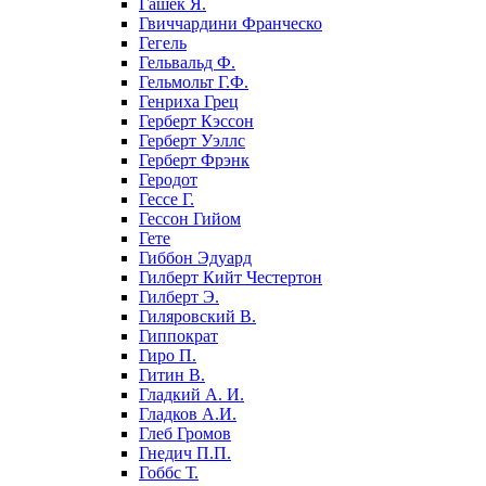
Гашек Я.
Гвиччардини Франческо
Гегель
Гельвальд Ф.
Гельмольт Г.Ф.
Генриха Грец
Герберт Кэссон
Герберт Уэллс
Герберт Фрэнк
Геродот
Гессе Г.
Гессон Гийом
Гете
Гиббон Эдуард
Гилберт Кийт Честертон
Гилберт Э.
Гиляровский В.
Гиппократ
Гиро П.
Гитин В.
Гладкий А. И.
Гладков А.И.
Глеб Громов
Гнедич П.П.
Гоббс Т.