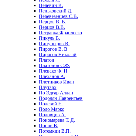
Пелевин В.
Пеньковский Д.
Перевезенцев С.В.
Перцов В. В.
Перцов В.В.
Петрарка Франческо
Пикуль В.
Пипуныров В.
Пирогов В. В.
Пирогов Николай
Платон
Платонов С.Ф.
Плевако Ф. Н.
Плеханов А.
Плотников Иван
Плутарх
По Эдгар Аллан
Подолян-Лаврентьев
Полевой Н.
Поло Марко
Половцов А.
Пономарева Т. Д.
Попов В.
Потемкин В.П.