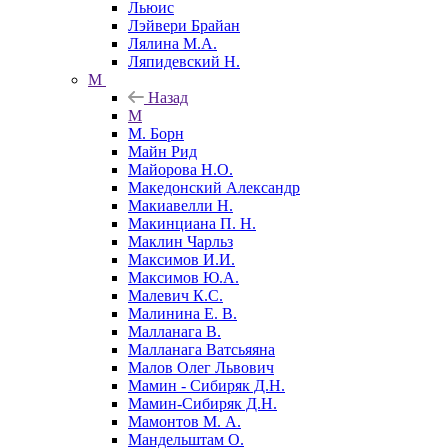
Льюис
Лэйвери Брайан
Лялина М.А.
Ляпидевский Н.
М
Назад
М
М. Борн
Майн Рид
Майорова Н.О.
Македонский Александр
Макиавелли Н.
Макинциана П. Н.
Маклин Чарльз
Максимов И.И.
Максимов Ю.А.
Малевич К.С.
Малинина Е. В.
Малланага В.
Малланага Ватсьяяна
Малов Олег Львович
Мамин - Сибиряк Д.Н.
Мамин-Сибиряк Д.Н.
Мамонтов М. А.
Мандельштам О.