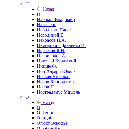
Н
Назад
Н
Набоков Владимир
Наполеон
Небольсин Павел
Неволиной Е.
Некрасов Н.А.
Немирович-Данченко В.
Нерсесов Я.Н.
Нечволодов А.
Николай Кузанский
Ницше Ф.
Ной Харари Юваль
Носков Николай
Носов Константин
Носов Н.
Нострадамус Мишель
О
Назад
О
О. Генри
Овидий
Огюст Эскофье
Одюбон Дж.