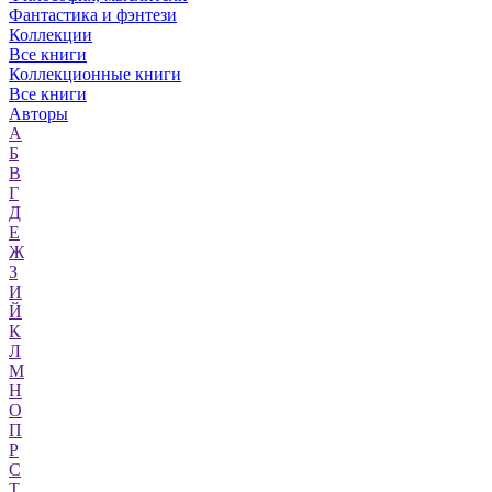
Фантастика и фэнтези
Коллекции
Все книги
Коллекционные книги
Все книги
Авторы
А
Б
В
Г
Д
Е
Ж
З
И
Й
К
Л
М
Н
О
П
Р
С
Т