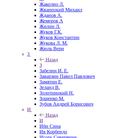
Жаколио Л.
Жванецкий Михаил
Жданов А.
Жемеров А
Жилин Л.
Жуков Г.К.
Жуков Константин
Жукова Л. М.
Жюль Верн
З
Назад
З
Забелин И. Е.
Заварзин Павел Павлович
Замятин Е.
Зеланд В.
Золотницкий Н.
Зощенко М.
Зубов Андрей Борисович
И
Назад
И
Ибн Сина
Ив Корбендо
Игорь Северянин