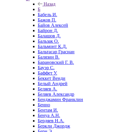
Назад
Б
Бабель И.
Бажов П.
Байов Алексей
Байрон Д.
Балашов Д.
Бальзак О.
Бальмонт К.Д.
Бальтасар Грасиан
Балязин В.
Барановский Г. В.
Бауэр С.
Баффет У.
Беккет Венди
Белый Андрей
Беляев А.
Беляев Александр
Бенджамин Франклин
Бенно
Бентам И.
Бенуа А.Н.
Бердяев Н.А.
Беркли Джордж
Берн Э.