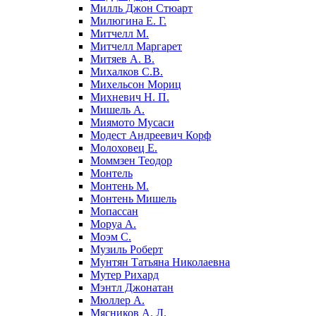
Милль Джон Стюарт
Милюгина Е. Г.
Митчелл М.
Митчелл Маргарет
Митяев А. В.
Михалков С.В.
Михельсон Мориц
Михневич Н. П.
Мишель А.
Миямото Мусаси
Модест Андреевич Корф
Молоховец Е.
Моммзен Теодор
Монтель
Монтень М.
Монтень Мишель
Мопассан
Моруа А.
Моэм С.
Музиль Роберт
Мунтян Татьяна Николаевна
Мутер Рихард
Мэнтл Джонатан
Мюллер А.
Мясников А. Л.