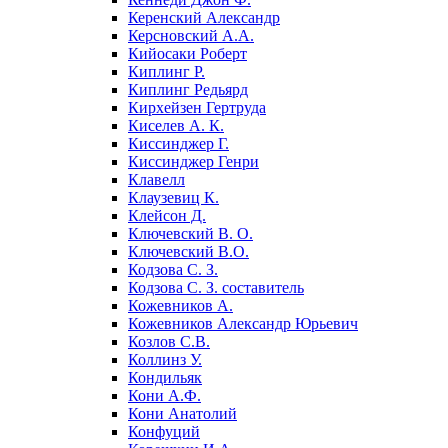
Керенский Александр
Керсновский А.А.
Кийосаки Роберт
Киплинг Р.
Киплинг Редьярд
Кирхейзен Гертруда
Киселев А. К.
Киссинджер Г.
Киссинджер Генри
Клавелл
Клаузевиц К.
Клейсон Д.
Ключевский В. О.
Ключевский В.О.
Кодзова С. З.
Кодзова С. З. составитель
Кожевников А.
Кожевников Александр Юрьевич
Козлов С.В.
Коллинз У.
Кондильяк
Кони А.Ф.
Кони Анатолий
Конфуций