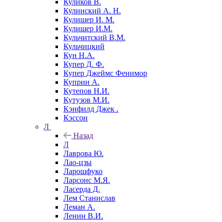
Куликов В.
Кулинский А. Н.
Кулишер И. М.
Кулишер И.М.
Кульчитский В.М.
Кульчицкий
Кун Н.А.
Купер Д. Ф.
Купер Джеймс Фенимор
Куприн А.
Кутепов Н.И.
Кутузов М.И.
Кэнфилд Джек .
Кэссон
Л
Назад
Л
Лаврова Ю.
Лао-цзы
Ларошфуко
Ларсонс М.Я.
Ласерда Д.
Лем Станислав
Леман А.
Ленин В.И.