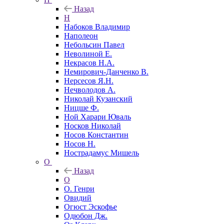
Назад
Н
Набоков Владимир
Наполеон
Небольсин Павел
Неволиной Е.
Некрасов Н.А.
Немирович-Данченко В.
Нерсесов Я.Н.
Нечволодов А.
Николай Кузанский
Ницше Ф.
Ной Харари Юваль
Носков Николай
Носов Константин
Носов Н.
Нострадамус Мишель
О
Назад
О
О. Генри
Овидий
Огюст Эскофье
Одюбон Дж.