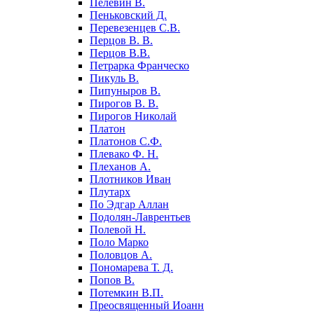
Пелевин В.
Пеньковский Д.
Перевезенцев С.В.
Перцов В. В.
Перцов В.В.
Петрарка Франческо
Пикуль В.
Пипуныров В.
Пирогов В. В.
Пирогов Николай
Платон
Платонов С.Ф.
Плевако Ф. Н.
Плеханов А.
Плотников Иван
Плутарх
По Эдгар Аллан
Подолян-Лаврентьев
Полевой Н.
Поло Марко
Половцов А.
Пономарева Т. Д.
Попов В.
Потемкин В.П.
Преосвященный Иоанн