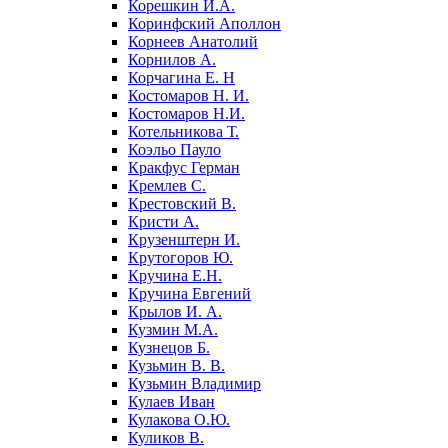
Корешкин И.А.
Коринфский Аполлон
Корнеев Анатолий
Корнилов А.
Корчагина Е. Н
Костомаров Н. И.
Костомаров Н.И.
Котельникова Т.
Коэльо Пауло
Кракфус Герман
Кремлев С.
Крестовский В.
Кристи А.
Крузенштерн И.
Крутогоров Ю.
Кручина Е.Н.
Кручина Евгений
Крылов И. А.
Кузмин М.А.
Кузнецов Б.
Кузьмин В. В.
Кузьмин Владимир
Кулаев Иван
Кулакова О.Ю.
Куликов В.