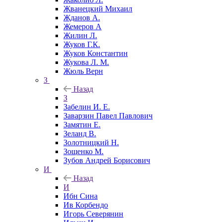
Жванецкий Михаил
Жданов А.
Жемеров А
Жилин Л.
Жуков Г.К.
Жуков Константин
Жукова Л. М.
Жюль Верн
З
Назад
З
Забелин И. Е.
Заварзин Павел Павлович
Замятин Е.
Зеланд В.
Золотницкий Н.
Зощенко М.
Зубов Андрей Борисович
И
Назад
И
Ибн Сина
Ив Корбендо
Игорь Северянин