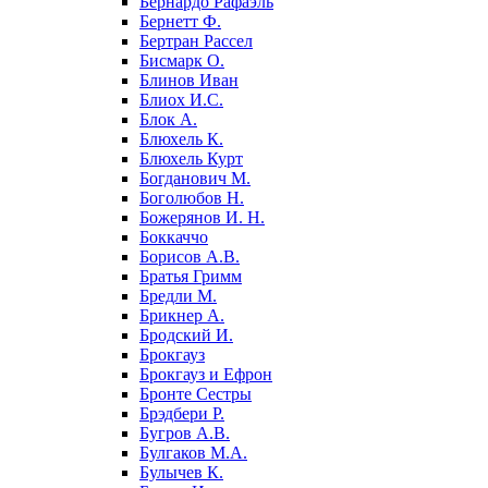
Бернардо Рафаэль
Бернетт Ф.
Бертран Рассел
Бисмарк О.
Блинов Иван
Блиох И.С.
Блок А.
Блюхель К.
Блюхель Курт
Богданович М.
Боголюбов Н.
Божерянов И. Н.
Боккаччо
Борисов А.В.
Братья Гримм
Бредли М.
Брикнер А.
Бродский И.
Брокгауз
Брокгауз и Ефрон
Бронте Сестры
Брэдбери Р.
Бугров А.В.
Булгаков М.А.
Булычев К.