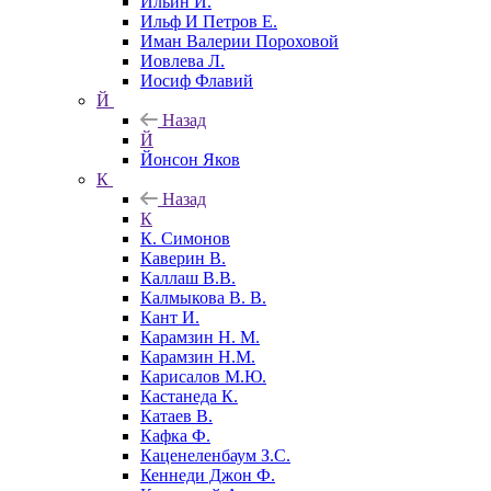
Ильин И.
Ильф И Петров Е.
Иман Валерии Пороховой
Иовлева Л.
Иосиф Флавий
Й
Назад
Й
Йонсон Яков
К
Назад
К
К. Симонов
Каверин В.
Каллаш В.В.
Калмыкова В. В.
Кант И.
Карамзин Н. М.
Карамзин Н.М.
Карисалов М.Ю.
Кастанеда К.
Катаев В.
Кафка Ф.
Каценеленбаум З.С.
Кеннеди Джон Ф.