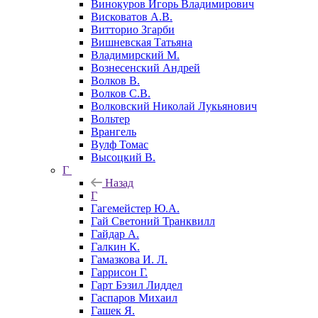
Винокуров Игорь Владимирович
Висковатов А.В.
Витторио Згарби
Вишневская Татьяна
Владимирский М.
Вознесенский Андрей
Волков В.
Волков С.В.
Волковский Николай Лукьянович
Вольтер
Врангель
Вулф Томас
Высоцкий В.
Г
Назад
Г
Гагемейстер Ю.А.
Гай Светоний Транквилл
Гайдар А.
Галкин К.
Гамазкова И. Л.
Гаррисон Г.
Гарт Бэзил Лиддел
Гаспаров Михаил
Гашек Я.