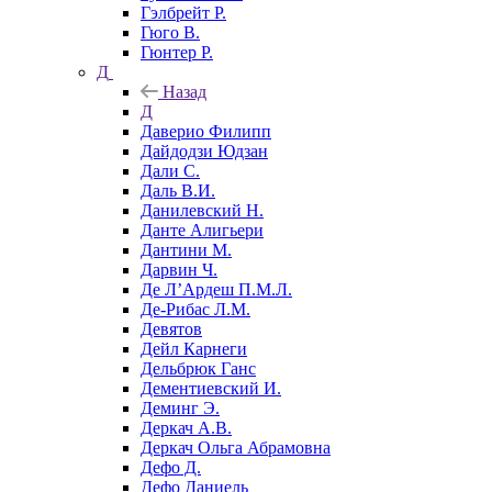
Гэлбрейт Р.
Гюго В.
Гюнтер Р.
Д
Назад
Д
Даверио Филипп
Дайдодзи Юдзан
Дали С.
Даль В.И.
Данилевский Н.
Данте Алигьери
Дантини М.
Дарвин Ч.
Де Л’Ардеш П.М.Л.
Де-Рибас Л.М.
Девятов
Дейл Карнеги
Дельбрюк Ганс
Дементиевский И.
Деминг Э.
Деркач А.В.
Деркач Ольга Абрамовна
Дефо Д.
Дефо Даниель