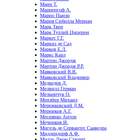
Манн Т.
Мариенгоф А.
Марио Пьюзо
Мария Сибилла Мериан
Марк Твен
Марк Туллий Цицерон
Маркес Г.Г.
Маркиз де Сад
Марков Е.Л.
Маркс Карл
Мартин Джордж
Мартин Джордж Р.Р.
Маяковский В.В.
Маяковский Владимир
Медведев Д.
Мелвилл Герман
Мельничук О.
Мензбир Михаил
Мережковский Д.М.
Мерников А.Г.
Меснянко Антон
Мечников И.
Мигель де Сервантес Сааведра
Миддендорф А.Ф.
Милль Джон Стюарт