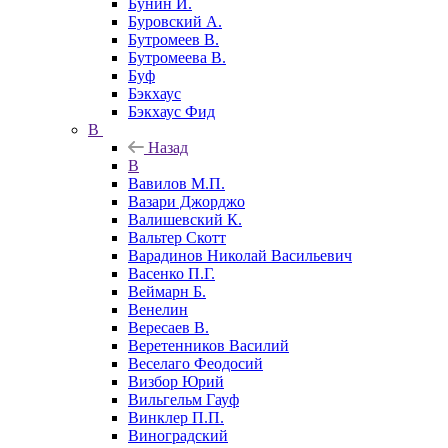
Бунин И.
Буровский А.
Бутромеев В.
Бутромеева В.
Буф
Бэкхаус
Бэкхаус Фид
В
Назад
В
Вавилов М.П.
Вазари Джорджо
Валишевский К.
Вальтер Скотт
Варадинов Николай Васильевич
Васенко П.Г.
Веймарн Б.
Венелин
Вересаев В.
Веретенников Василий
Веселаго Феодосий
Визбор Юрий
Вильгельм Гауф
Винклер П.П.
Виноградский