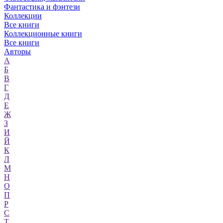
Фантастика и фэнтези
Коллекции
Все книги
Коллекционные книги
Все книги
Авторы
А
Б
В
Г
Д
Е
Ж
З
И
Й
К
Л
М
Н
О
П
Р
С
Т