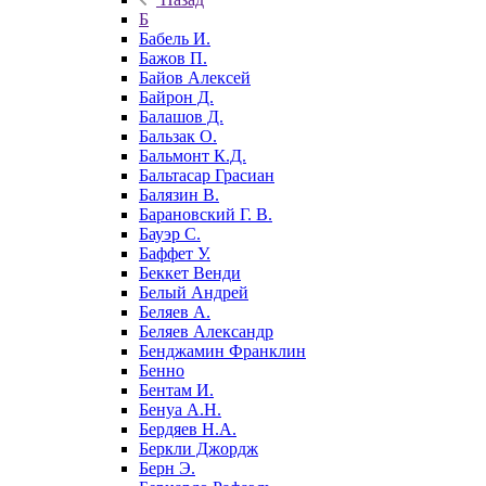
Б
Бабель И.
Бажов П.
Байов Алексей
Байрон Д.
Балашов Д.
Бальзак О.
Бальмонт К.Д.
Бальтасар Грасиан
Балязин В.
Барановский Г. В.
Бауэр С.
Баффет У.
Беккет Венди
Белый Андрей
Беляев А.
Беляев Александр
Бенджамин Франклин
Бенно
Бентам И.
Бенуа А.Н.
Бердяев Н.А.
Беркли Джордж
Берн Э.