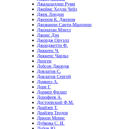
Джалаладдин Руми
Джеймс Хедли Чейз
Джек Лондон
Джером К. Джером
Джованни Санти-Маццини
Джонатан Мэнтл
Джонс Дэн
Джордж Оруэлл
Джорджетти Ф.
Диккенс Ч.
Диккенс Чарльз
Диоген
Добсон Джордж
Довлатов С.
Довлатов Сергей
Доминэ А.
Доре Г.
Дормер Филип
Дорофеев А.
Достоевский Ф.М.
Драйзер Т.
Драйзер Теодор
Дрюон Морис
Дубкова С. И.
Дубов Ю.