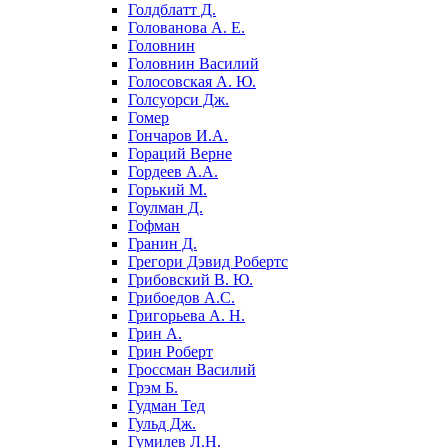
Голдблатт Д.
Голованова А. Е.
Головнин
Головнин Василий
Голосовская А. Ю.
Голсуорси Дж.
Гомер
Гончаров И.А.
Гораций Верне
Гордеев А.А.
Горький М.
Гоулман Д.
Гофман
Гранин Д.
Грегори Дэвид Робертс
Грибовский В. Ю.
Грибоедов А.С.
Григорьева А. Н.
Грин А.
Грин Роберт
Гроссман Василий
Грэм Б.
Гудман Тед
Гульд Дж.
Гумилев Л.Н.