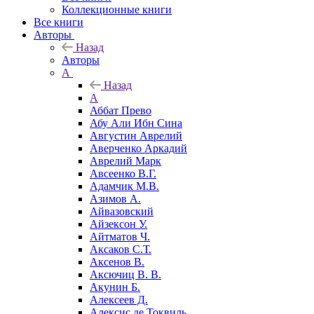
Коллекционные книги
Все книги
Авторы
Назад
Авторы
А
Назад
А
Аббат Прево
Абу Али Ибн Сина
Августин Аврелий
Аверченко Аркадий
Аврелий Марк
Авсеенко В.Г.
Адамчик М.В.
Азимов А.
Айвазовский
Айзексон У.
Айтматов Ч.
Аксаков С.Т.
Аксенов В.
Аксючиц В. В.
Акунин Б.
Алексеев Д.
Алексис де Токвиль