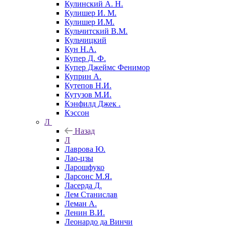
Кулинский А. Н.
Кулишер И. М.
Кулишер И.М.
Кульчитский В.М.
Кульчицкий
Кун Н.А.
Купер Д. Ф.
Купер Джеймс Фенимор
Куприн А.
Кутепов Н.И.
Кутузов М.И.
Кэнфилд Джек .
Кэссон
Л
Назад
Л
Лаврова Ю.
Лао-цзы
Ларошфуко
Ларсонс М.Я.
Ласерда Д.
Лем Станислав
Леман А.
Ленин В.И.
Леонардо да Винчи