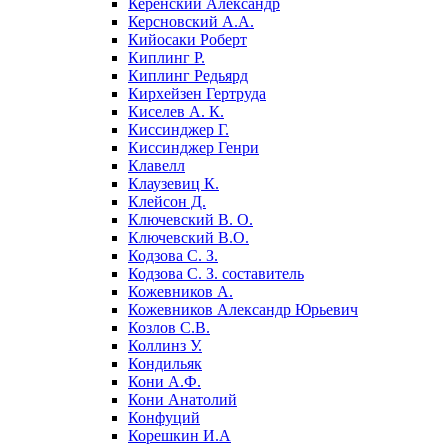
Керенский Александр
Керсновский А.А.
Кийосаки Роберт
Киплинг Р.
Киплинг Редьярд
Кирхейзен Гертруда
Киселев А. К.
Киссинджер Г.
Киссинджер Генри
Клавелл
Клаузевиц К.
Клейсон Д.
Ключевский В. О.
Ключевский В.О.
Кодзова С. З.
Кодзова С. З. составитель
Кожевников А.
Кожевников Александр Юрьевич
Козлов С.В.
Коллинз У.
Кондильяк
Кони А.Ф.
Кони Анатолий
Конфуций
Корешкин И.А