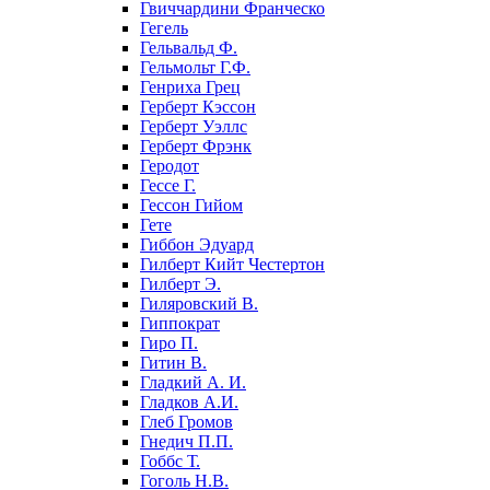
Гвиччардини Франческо
Гегель
Гельвальд Ф.
Гельмольт Г.Ф.
Генриха Грец
Герберт Кэссон
Герберт Уэллс
Герберт Фрэнк
Геродот
Гессе Г.
Гессон Гийом
Гете
Гиббон Эдуард
Гилберт Кийт Честертон
Гилберт Э.
Гиляровский В.
Гиппократ
Гиро П.
Гитин В.
Гладкий А. И.
Гладков А.И.
Глеб Громов
Гнедич П.П.
Гоббс Т.
Гоголь Н.В.