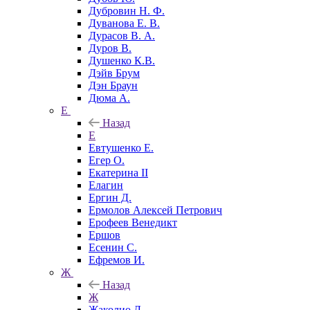
Дубровин Н. Ф.
Дуванова Е. В.
Дурасов В. А.
Дуров В.
Душенко К.В.
Дэйв Брум
Дэн Браун
Дюма А.
Е
Назад
Е
Евтушенко Е.
Егер О.
Екатерина II
Елагин
Ергин Д.
Ермолов Алексей Петрович
Ерофеев Венедикт
Ершов
Есенин С.
Ефремов И.
Ж
Назад
Ж
Жаколио Л.