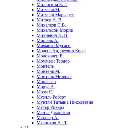
Милюгина Е. Г.
Митчелл М.
Митчелл Маргарет
Митяев А. В.
Михалков С.В.
Михельсон Мориц
Михневич Н. П.
Мишель А.
Миямото Мусаси
Модест Андреевич Корф
Молоховец Е.
Моммзен Теодор
Монтель
Монтень М.
Монтень Мишель
Мопассан
Моруа А.
Моэм С.
Музиль Роберт
Мунтян Татьяна Николаевна
Мутер Рихард
Мэнтл Джонатан
Мюллер А.
Мясников А. Л.
Н