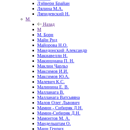
Лэйвери Брайан
Лялина М.А.
Ляпидевский Н.
М
Назад
М
М. Борн
Майн Рид
Майорова Н.О.
Македонский Александр
Макиавелли Н.
Макинциана П. Н.
Маклин Чарльз
Максимов И.И.
Максимов Ю.А.
Малевич К.С.
Малинина Е. В.
Малланага В.
Малланага Ватсьяяна
Малов Олег Львович
Мамин - Сибиряк Д.Н.
Мамин-Сибиряк Д.Н.
Мамонтов М. А.
Мандельштам О.
Манн Генрих