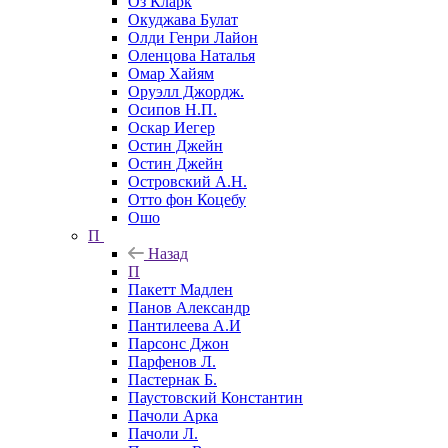
Оз Кларк
Окуджава Булат
Олди Генри Лайон
Оленцова Наталья
Омар Хайям
Оруэлл Джордж.
Осипов Н.П.
Оскар Иегер
Остин Джейн
Остин Джейн
Островский А.Н.
Отто фон Коцебу
Ошо
П
Назад
П
Пакетт Мадлен
Панов Александр
Пантилеева А.И
Парсонс Джон
Парфенов Л.
Пастернак Б.
Паустовский Константин
Пачоли Арка
Пачоли Л.