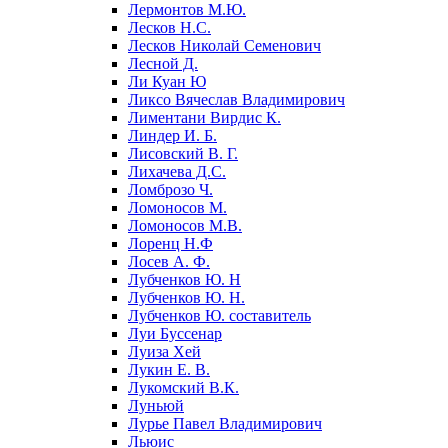
Лермонтов М.Ю.
Лесков Н.С.
Лесков Николай Семенович
Лесной Д.
Ли Куан Ю
Ликсо Вячеслав Владимирович
Лиментани Вирдис К.
Линдер И. Б.
Лисовский В. Г.
Лихачева Д.С.
Ломброзо Ч.
Ломоносов М.
Ломоносов М.В.
Лоренц Н.Ф
Лосев А. Ф.
Лубченков Ю. Н
Лубченков Ю. Н.
Лубченков Ю. составитель
Луи Буссенар
Луиза Хей
Лукин Е. В.
Лукомский В.К.
Луньюй
Лурье Павел Владимирович
Льюис