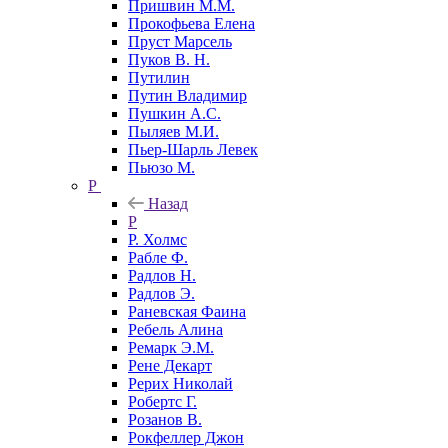
Пришвин М.М.
Прокофьева Елена
Пруст Марсель
Пуков В. Н.
Путилин
Путин Владимир
Пушкин А.С.
Пыляев М.И.
Пьер-Шарль Левек
Пьюзо М.
Р
Назад
Р
Р. Холмс
Рабле Ф.
Радлов Н.
Радлов Э.
Раневская Фаина
Ребель Алина
Ремарк Э.М.
Рене Декарт
Рерих Николай
Робертс Г.
Розанов В.
Рокфеллер Джон