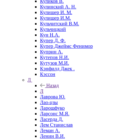
Куликов В.
Кулинский А. Н.
Кулишер И. М.
Кулишер И.М.
Кульчитский В.М.
Кульчицкий
Кун Н.А.
Купер Д. Ф.
Купер Джеймс Фенимор
Куприн А.
Кутепов Н.И.
Кутузов М.И.
Кэнфилд Джек .
Кэссон
Л
Назад
Л
Лаврова Ю.
Лао-цзы
Ларошфуко
Ларсонс М.Я.
Ласерда Д.
Лем Станислав
Леман А.
Ленин В.И.