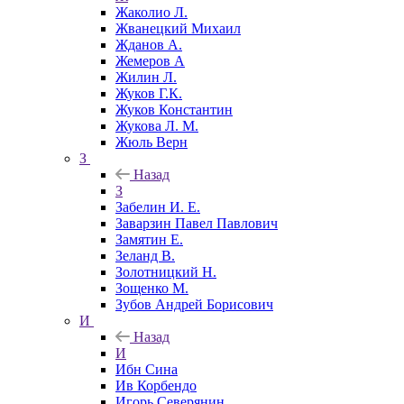
Жаколио Л.
Жванецкий Михаил
Жданов А.
Жемеров А
Жилин Л.
Жуков Г.К.
Жуков Константин
Жукова Л. М.
Жюль Верн
З
Назад
З
Забелин И. Е.
Заварзин Павел Павлович
Замятин Е.
Зеланд В.
Золотницкий Н.
Зощенко М.
Зубов Андрей Борисович
И
Назад
И
Ибн Сина
Ив Корбендо
Игорь Северянин