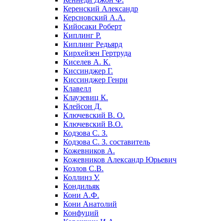
Керенский Александр
Керсновский А.А.
Кийосаки Роберт
Киплинг Р.
Киплинг Редьярд
Кирхейзен Гертруда
Киселев А. К.
Киссинджер Г.
Киссинджер Генри
Клавелл
Клаузевиц К.
Клейсон Д.
Ключевский В. О.
Ключевский В.О.
Кодзова С. З.
Кодзова С. З. составитель
Кожевников А.
Кожевников Александр Юрьевич
Козлов С.В.
Коллинз У.
Кондильяк
Кони А.Ф.
Кони Анатолий
Конфуций