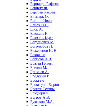
Бернардо Рафаэль
Бернетт Ф.
Бертран Рассел
Бисмарк О.
Блинов Иван
Блиох И.С.
Блок А.
Блюхель К.
Блюхель Курт
Богданович М.
Боголюбов Н.
Божерянов И. Н.
Боккаччо
Борисов А.В.
Братья Гримм
Бредли М.
Брикнер А.
Бродский И.
Брокгауз
Брокгауз и Ефрон
Бронте Сестры
Брэдбери Р.
Бугров А.В.
Булгаков М.А.
Булычев К.