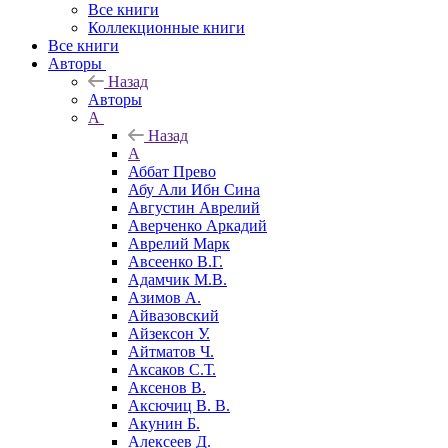
Все книги
Коллекционные книги
Все книги
Авторы
Назад
Авторы
А
Назад
А
Аббат Прево
Абу Али Ибн Сина
Августин Аврелий
Аверченко Аркадий
Аврелий Марк
Авсеенко В.Г.
Адамчик М.В.
Азимов А.
Айвазовский
Айзексон У.
Айтматов Ч.
Аксаков С.Т.
Аксенов В.
Аксючиц В. В.
Акунин Б.
Алексеев Д.