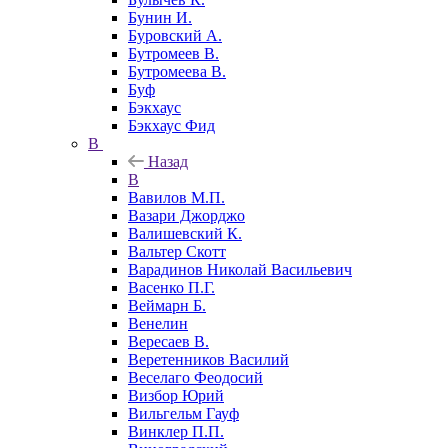
Бунин И.
Буровский А.
Бутромеев В.
Бутромеева В.
Буф
Бэкхаус
Бэкхаус Фид
В
Назад
В
Вавилов М.П.
Вазари Джорджо
Валишевский К.
Вальтер Скотт
Варадинов Николай Васильевич
Васенко П.Г.
Веймарн Б.
Венелин
Вересаев В.
Веретенников Василий
Веселаго Феодосий
Визбор Юрий
Вильгельм Гауф
Винклер П.П.