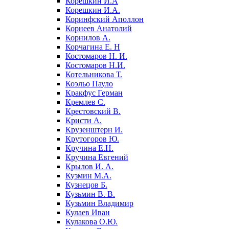
Корешкин И.А
Корешкин И.А.
Коринфский Аполлон
Корнеев Анатолий
Корнилов А.
Корчагина Е. Н
Костомаров Н. И.
Костомаров Н.И.
Котельникова Т.
Коэльо Пауло
Кракфус Герман
Кремлев С.
Крестовский В.
Кристи А.
Крузенштерн И.
Крутогоров Ю.
Кручина Е.Н.
Кручина Евгений
Крылов И. А.
Кузмин М.А.
Кузнецов Б.
Кузьмин В. В.
Кузьмин Владимир
Кулаев Иван
Кулакова О.Ю.