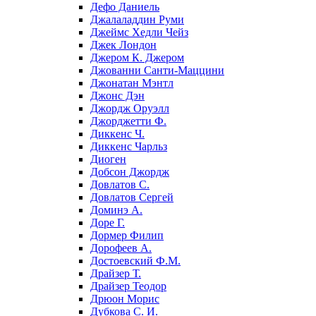
Дефо Даниель
Джалаладдин Руми
Джеймс Хедли Чейз
Джек Лондон
Джером К. Джером
Джованни Санти-Маццини
Джонатан Мэнтл
Джонс Дэн
Джордж Оруэлл
Джорджетти Ф.
Диккенс Ч.
Диккенс Чарльз
Диоген
Добсон Джордж
Довлатов С.
Довлатов Сергей
Доминэ А.
Доре Г.
Дормер Филип
Дорофеев А.
Достоевский Ф.М.
Драйзер Т.
Драйзер Теодор
Дрюон Морис
Дубкова С. И.