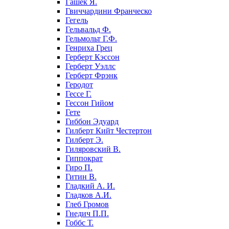
Гашек Я.
Гвиччардини Франческо
Гегель
Гельвальд Ф.
Гельмольт Г.Ф.
Генриха Грец
Герберт Кэссон
Герберт Уэллс
Герберт Фрэнк
Геродот
Гессе Г.
Гессон Гийом
Гете
Гиббон Эдуард
Гилберт Кийт Честертон
Гилберт Э.
Гиляровский В.
Гиппократ
Гиро П.
Гитин В.
Гладкий А. И.
Гладков А.И.
Глеб Громов
Гнедич П.П.
Гоббс Т.