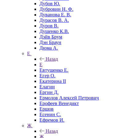
Дубов Ю.
Дубровин Н. Ф.
Дуванова Е. В.
Дурасов В. А.
Дуров В.
Душенко К.В.
Дэйв Брум
Дэн Браун
Дюма А.
Е
Назад
Е
Евтушенко Е.
Егер О.
Екатерина II
Елагин
Ергин Д.
Ермолов Алексей Петрович
Ерофеев Венедикт
Ершов
Есенин С.
Ефремов И.
Ж
Назад
Ж