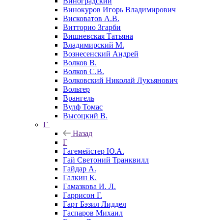
Виноградский
Винокуров Игорь Владимирович
Висковатов А.В.
Витторио Згарби
Вишневская Татьяна
Владимирский М.
Вознесенский Андрей
Волков В.
Волков С.В.
Волковский Николай Лукьянович
Вольтер
Врангель
Вулф Томас
Высоцкий В.
Г
Назад
Г
Гагемейстер Ю.А.
Гай Светоний Транквилл
Гайдар А.
Галкин К.
Гамазкова И. Л.
Гаррисон Г.
Гарт Бэзил Лиддел
Гаспаров Михаил