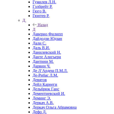
Гумилев Л.Н.
Гэлбрейт Р.
Гюго В.
Гюнтер Р.
Д
Назад
Д
Даверио Филипп
Дайдодзи Юдзан
Дали С.
Даль В.И.
Данилевский Н.
Данте Алигьери
Дантини М.
Дарвин Ч.
Де Л’Ардеш П.М.Л.
Де-Рибас Л.М.
Девятов
Дейл Карнеги
Дельбрюк Ганс
Дементиевский И.
Деминг Э.
Деркач А.В.
Деркач Ольга Абрамовна
Дефо Д.