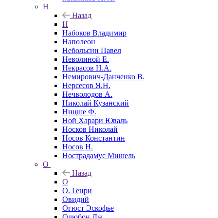
Н
Назад
Н
Набоков Владимир
Наполеон
Небольсин Павел
Неволиной Е.
Некрасов Н.А.
Немирович-Данченко В.
Нерсесов Я.Н.
Нечволодов А.
Николай Кузанский
Ницше Ф.
Ной Харари Юваль
Носков Николай
Носов Константин
Носов Н.
Нострадамус Мишель
О
Назад
О
О. Генри
Овидий
Огюст Эскофье
Одюбон Дж.