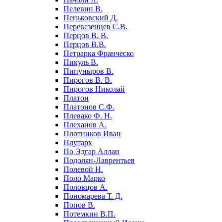
Пелевин В.
Пеньковский Д.
Перевезенцев С.В.
Перцов В. В.
Перцов В.В.
Петрарка Франческо
Пикуль В.
Пипуныров В.
Пирогов В. В.
Пирогов Николай
Платон
Платонов С.Ф.
Плевако Ф. Н.
Плеханов А.
Плотников Иван
Плутарх
По Эдгар Аллан
Подолян-Лаврентьев
Полевой Н.
Поло Марко
Половцов А.
Пономарева Т. Д.
Попов В.
Потемкин В.П.