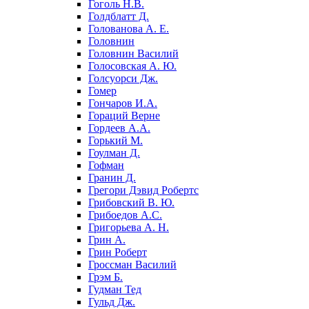
Гоголь Н.В.
Голдблатт Д.
Голованова А. Е.
Головнин
Головнин Василий
Голосовская А. Ю.
Голсуорси Дж.
Гомер
Гончаров И.А.
Гораций Верне
Гордеев А.А.
Горький М.
Гоулман Д.
Гофман
Гранин Д.
Грегори Дэвид Робертс
Грибовский В. Ю.
Грибоедов А.С.
Григорьева А. Н.
Грин А.
Грин Роберт
Гроссман Василий
Грэм Б.
Гудман Тед
Гульд Дж.