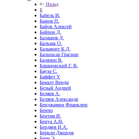
Назад
Б
Бабель И.
Бажов П.
Байов Алексей
Байрон Д.
Балашов Д.
Бальзак О.
Бальмонт К.Д.
Бальтасар Грасиан
Балязин В.
Барановский Г. В.
Бауэр С.
Баффет У.
Беккет Венди
Белый Андрей
Беляев А.
Беляев Александр
Бенджамин Франклин
Бенно
Бентам И.
Бенуа А.Н.
Бердяев Н.А.
Беркли Джордж
Берн Э.