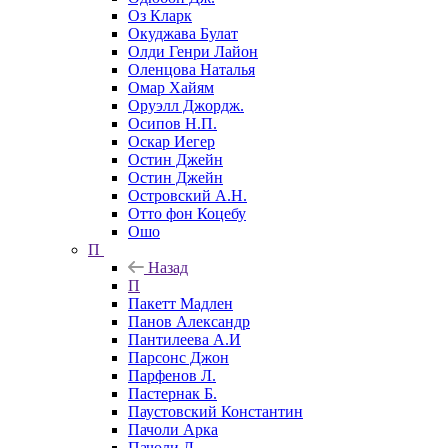
Оз Кларк
Окуджава Булат
Олди Генри Лайон
Оленцова Наталья
Омар Хайям
Оруэлл Джордж.
Осипов Н.П.
Оскар Иегер
Остин Джейн
Остин Джейн
Островский А.Н.
Отто фон Коцебу
Ошо
П
Назад
П
Пакетт Мадлен
Панов Александр
Пантилеева А.И
Парсонс Джон
Парфенов Л.
Пастернак Б.
Паустовский Константин
Пачоли Арка
Пачоли Л.