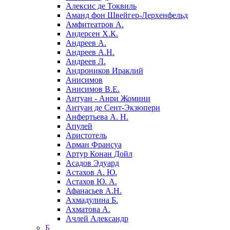
Алексис де Токвиль
Аманд фон Швейгер-Лерхенфельд
Амфитеатров А.
Андерсен Х.К.
Андреев А.
Андреев А.Н.
Андреев Л.
Андроников Ираклий
Анисимов
Анисимов В.Е.
Антуан - Анри Жомини
Антуан де Сент-Экзюпери
Анфертьева А. Н.
Апулей
Аристотель
Арман Франсуа
Артур Конан Дойл
Асадов Эдуард
Астахов А. Ю.
Астахов Ю. А.
Афанасьев А.Н.
Ахмадулина Б.
Ахматова А.
Ачлей Александр
Б