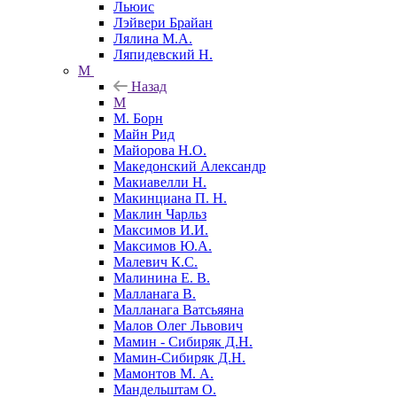
Льюис
Лэйвери Брайан
Лялина М.А.
Ляпидевский Н.
М
Назад
М
М. Борн
Майн Рид
Майорова Н.О.
Македонский Александр
Макиавелли Н.
Макинциана П. Н.
Маклин Чарльз
Максимов И.И.
Максимов Ю.А.
Малевич К.С.
Малинина Е. В.
Малланага В.
Малланага Ватсьяяна
Малов Олег Львович
Мамин - Сибиряк Д.Н.
Мамин-Сибиряк Д.Н.
Мамонтов М. А.
Мандельштам О.