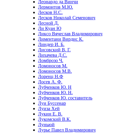
Леонардо да Винчи
Лермонтов М.Ю.
Лесков Н.С.
Лесков Николай Семенович
Лесной Д.
Ли Куан Ю
Ликсо Вячеслав Владимирович
Лиментани Вирдис К.
Линдер И. Б.
Лисовский В. Г.
Лихачева Д.С.
Ломброзо Ч.
Ломоносов М.
Ломоносов М.В.
Лоренц Н.Ф
Лосев А. Ф.
Лубченков Ю. Н
Лубченков Ю. Н.
Лубченков Ю. составитель
Луи Буссенар
Луиза Хей
Лукин Е. В.
Лукомский В.К.
Луньюй
Лурье Павел Владимирович