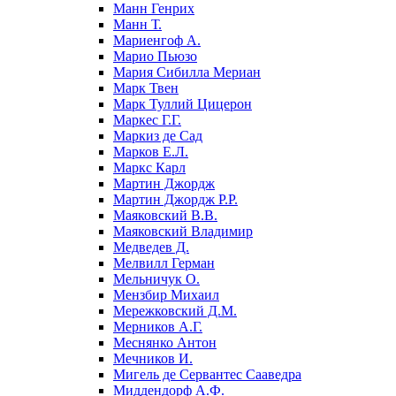
Манн Генрих
Манн Т.
Мариенгоф А.
Марио Пьюзо
Мария Сибилла Мериан
Марк Твен
Марк Туллий Цицерон
Маркес Г.Г.
Маркиз де Сад
Марков Е.Л.
Маркс Карл
Мартин Джордж
Мартин Джордж Р.Р.
Маяковский В.В.
Маяковский Владимир
Медведев Д.
Мелвилл Герман
Мельничук О.
Мензбир Михаил
Мережковский Д.М.
Мерников А.Г.
Меснянко Антон
Мечников И.
Мигель де Сервантес Сааведра
Миддендорф А.Ф.