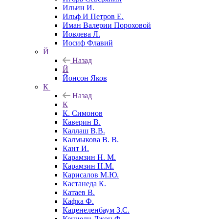
Ильин И.
Ильф И Петров Е.
Иман Валерии Пороховой
Иовлева Л.
Иосиф Флавий
Й
Назад
Й
Йонсон Яков
К
Назад
К
К. Симонов
Каверин В.
Каллаш В.В.
Калмыкова В. В.
Кант И.
Карамзин Н. М.
Карамзин Н.М.
Карисалов М.Ю.
Кастанеда К.
Катаев В.
Кафка Ф.
Каценеленбаум З.С.
Кеннеди Джон Ф.