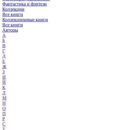
Фантастика и фэнтези
Коллекции
Все книги
Коллекционные книги
Все книги
Авторы
А
Б
В
Г
Д
Е
Ж
З
И
Й
К
Л
М
Н
О
П
Р
С
Т