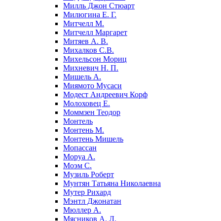
Милль Джон Стюарт
Милюгина Е. Г.
Митчелл М.
Митчелл Маргарет
Митяев А. В.
Михалков С.В.
Михельсон Мориц
Михневич Н. П.
Мишель А.
Миямото Мусаси
Модест Андреевич Корф
Молоховец Е.
Моммзен Теодор
Монтель
Монтень М.
Монтень Мишель
Мопассан
Моруа А.
Моэм С.
Музиль Роберт
Мунтян Татьяна Николаевна
Мутер Рихард
Мэнтл Джонатан
Мюллер А.
Мясников А. Л.