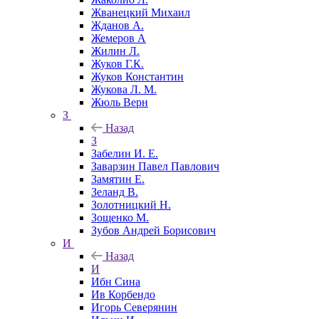
Жванецкий Михаил
Жданов А.
Жемеров А
Жилин Л.
Жуков Г.К.
Жуков Константин
Жукова Л. М.
Жюль Верн
З
Назад
З
Забелин И. Е.
Заварзин Павел Павлович
Замятин Е.
Зеланд В.
Золотницкий Н.
Зощенко М.
Зубов Андрей Борисович
И
Назад
И
Ибн Сина
Ив Корбендо
Игорь Северянин