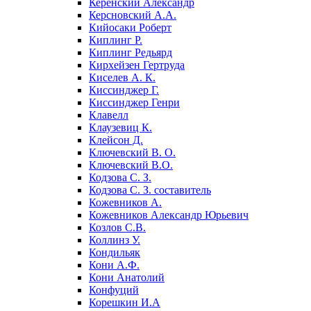
Керенский Александр
Керсновский А.А.
Кийосаки Роберт
Киплинг Р.
Киплинг Редьярд
Кирхейзен Гертруда
Киселев А. К.
Киссинджер Г.
Киссинджер Генри
Клавелл
Клаузевиц К.
Клейсон Д.
Ключевский В. О.
Ключевский В.О.
Кодзова С. З.
Кодзова С. З. составитель
Кожевников А.
Кожевников Александр Юрьевич
Козлов С.В.
Коллинз У.
Кондильяк
Кони А.Ф.
Кони Анатолий
Конфуций
Корешкин И.А