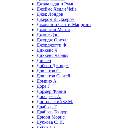
Джалаладдин Руми
Джеймс Хедли Чейз
Джек Лондон
Джером К. Джером
Джованни Санти-Маццини
Джонатан Мэнтл
Джонс Дэн
Джордж Оруэлл
Джорджетти Ф.
Диккенс Ч.
Диккенс Чарльз
Диоген
Добсон Джордж
Довлатов С.
Довлатов Сергей
Доминэ А.
Доре Г.
Дормер Филип
Дорофеев А.
Достоевский Ф.М.
Драйзер Т.
Драйзер Теодор
Дрюон Морис
Дубкова С. И.
Дубов Ю.