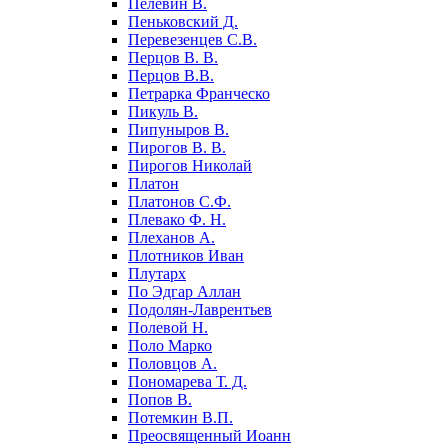
Пелевин В.
Пеньковский Д.
Перевезенцев С.В.
Перцов В. В.
Перцов В.В.
Петрарка Франческо
Пикуль В.
Пипуныров В.
Пирогов В. В.
Пирогов Николай
Платон
Платонов С.Ф.
Плевако Ф. Н.
Плеханов А.
Плотников Иван
Плутарх
По Эдгар Аллан
Подолян-Лаврентьев
Полевой Н.
Поло Марко
Половцов А.
Пономарева Т. Д.
Попов В.
Потемкин В.П.
Преосвященный Иоанн