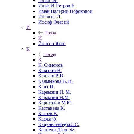
Ильин И.
Ильф И Петров Е.
Иман Валерии Пороховой
Иовлева Л.
Иосиф Флавий
Й
Назад
Й
Йонсон Яков
К
Назад
К
К. Симонов
Каверин В.
Каллаш В.В.
Калмыкова В. В.
Кант И.
Карамзин Н. М.
Карамзин Н.М.
Карисалов М.Ю.
Кастанеда К.
Катаев В.
Кафка Ф.
Каценеленбаум З.С.
Кеннеди Джон Ф.