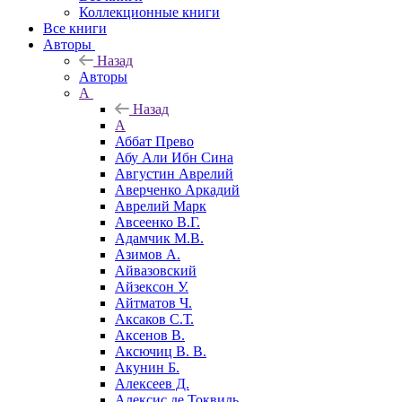
Коллекционные книги
Все книги
Авторы
Назад
Авторы
А
Назад
А
Аббат Прево
Абу Али Ибн Сина
Августин Аврелий
Аверченко Аркадий
Аврелий Марк
Авсеенко В.Г.
Адамчик М.В.
Азимов А.
Айвазовский
Айзексон У.
Айтматов Ч.
Аксаков С.Т.
Аксенов В.
Аксючиц В. В.
Акунин Б.
Алексеев Д.
Алексис де Токвиль