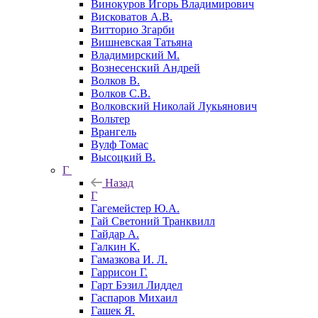
Винокуров Игорь Владимирович
Висковатов А.В.
Витторио Згарби
Вишневская Татьяна
Владимирский М.
Вознесенский Андрей
Волков В.
Волков С.В.
Волковский Николай Лукьянович
Вольтер
Врангель
Вулф Томас
Высоцкий В.
Г
Назад
Г
Гагемейстер Ю.А.
Гай Светоний Транквилл
Гайдар А.
Галкин К.
Гамазкова И. Л.
Гаррисон Г.
Гарт Бэзил Лиддел
Гаспаров Михаил
Гашек Я.