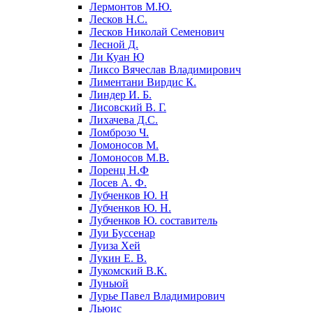
Лермонтов М.Ю.
Лесков Н.С.
Лесков Николай Семенович
Лесной Д.
Ли Куан Ю
Ликсо Вячеслав Владимирович
Лиментани Вирдис К.
Линдер И. Б.
Лисовский В. Г.
Лихачева Д.С.
Ломброзо Ч.
Ломоносов М.
Ломоносов М.В.
Лоренц Н.Ф
Лосев А. Ф.
Лубченков Ю. Н
Лубченков Ю. Н.
Лубченков Ю. составитель
Луи Буссенар
Луиза Хей
Лукин Е. В.
Лукомский В.К.
Луньюй
Лурье Павел Владимирович
Льюис