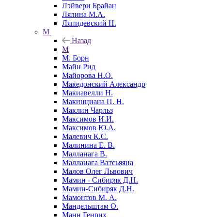
Лэйвери Брайан
Лялина М.А.
Ляпидевский Н.
М
Назад
М
М. Борн
Майн Рид
Майорова Н.О.
Македонский Александр
Макиавелли Н.
Макинциана П. Н.
Маклин Чарльз
Максимов И.И.
Максимов Ю.А.
Малевич К.С.
Малинина Е. В.
Малланага В.
Малланага Ватсьяяна
Малов Олег Львович
Мамин - Сибиряк Д.Н.
Мамин-Сибиряк Д.Н.
Мамонтов М. А.
Мандельштам О.
Манн Генрих