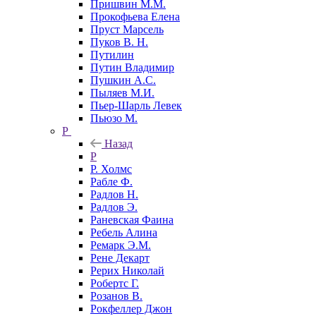
Пришвин М.М.
Прокофьева Елена
Пруст Марсель
Пуков В. Н.
Путилин
Путин Владимир
Пушкин А.С.
Пыляев М.И.
Пьер-Шарль Левек
Пьюзо М.
Р
Назад
Р
Р. Холмс
Рабле Ф.
Радлов Н.
Радлов Э.
Раневская Фаина
Ребель Алина
Ремарк Э.М.
Рене Декарт
Рерих Николай
Робертс Г.
Розанов В.
Рокфеллер Джон