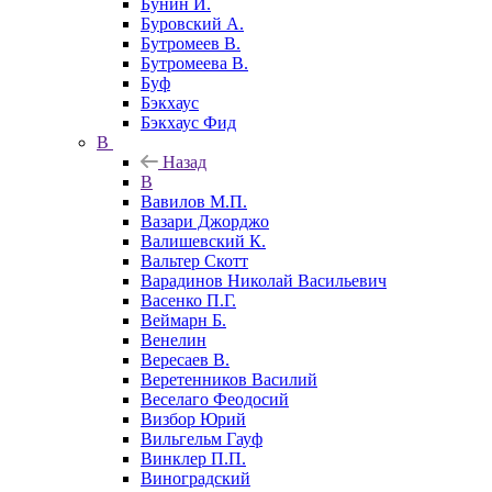
Бунин И.
Буровский А.
Бутромеев В.
Бутромеева В.
Буф
Бэкхаус
Бэкхаус Фид
В
Назад
В
Вавилов М.П.
Вазари Джорджо
Валишевский К.
Вальтер Скотт
Варадинов Николай Васильевич
Васенко П.Г.
Веймарн Б.
Венелин
Вересаев В.
Веретенников Василий
Веселаго Феодосий
Визбор Юрий
Вильгельм Гауф
Винклер П.П.
Виноградский