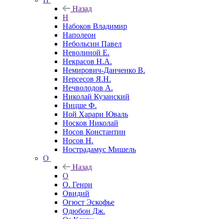
Назад
Н
Набоков Владимир
Наполеон
Небольсин Павел
Неволиной Е.
Некрасов Н.А.
Немирович-Данченко В.
Нерсесов Я.Н.
Нечволодов А.
Николай Кузанский
Ницше Ф.
Ной Харари Юваль
Носков Николай
Носов Константин
Носов Н.
Нострадамус Мишель
О
Назад
О
О. Генри
Овидий
Огюст Эскофье
Одюбон Дж.