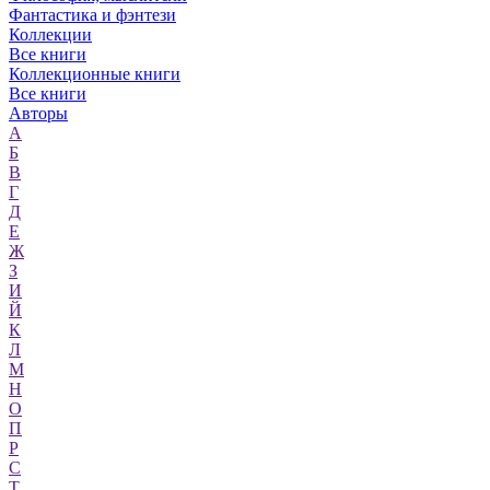
Фантастика и фэнтези
Коллекции
Все книги
Коллекционные книги
Все книги
Авторы
А
Б
В
Г
Д
Е
Ж
З
И
Й
К
Л
М
Н
О
П
Р
С
Т