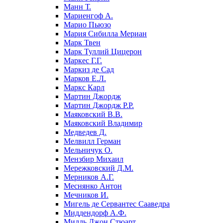
Манн Т.
Мариенгоф А.
Марио Пьюзо
Мария Сибилла Мериан
Марк Твен
Марк Туллий Цицерон
Маркес Г.Г.
Маркиз де Сад
Марков Е.Л.
Маркс Карл
Мартин Джордж
Мартин Джордж Р.Р.
Маяковский В.В.
Маяковский Владимир
Медведев Д.
Мелвилл Герман
Мельничук О.
Мензбир Михаил
Мережковский Д.М.
Мерников А.Г.
Меснянко Антон
Мечников И.
Мигель де Сервантес Сааведра
Миддендорф А.Ф.
Милль Джон Стюарт