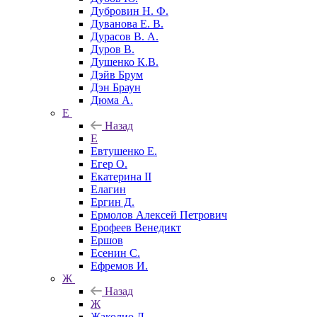
Дубровин Н. Ф.
Дуванова Е. В.
Дурасов В. А.
Дуров В.
Душенко К.В.
Дэйв Брум
Дэн Браун
Дюма А.
Е
Назад
Е
Евтушенко Е.
Егер О.
Екатерина II
Елагин
Ергин Д.
Ермолов Алексей Петрович
Ерофеев Венедикт
Ершов
Есенин С.
Ефремов И.
Ж
Назад
Ж
Жаколио Л.