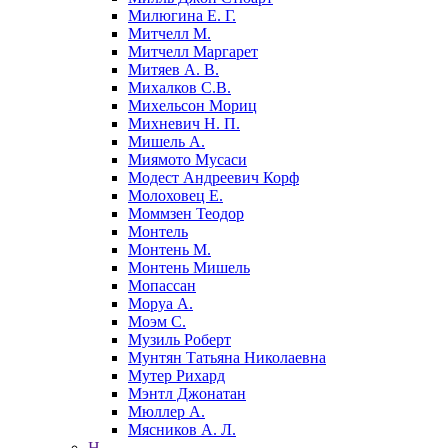
Милюгина Е. Г.
Митчелл М.
Митчелл Маргарет
Митяев А. В.
Михалков С.В.
Михельсон Мориц
Михневич Н. П.
Мишель А.
Миямото Мусаси
Модест Андреевич Корф
Молоховец Е.
Моммзен Теодор
Монтель
Монтень М.
Монтень Мишель
Мопассан
Моруа А.
Моэм С.
Музиль Роберт
Мунтян Татьяна Николаевна
Мутер Рихард
Мэнтл Джонатан
Мюллер А.
Мясников А. Л.
Н