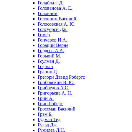
Голдблатт Д.
Голованова А. Е.
Головнин
Головнин Василий
Голосовская А. Ю.
Голсуорси Дж.
Гомер
Гончаров И.А.
Гораций Верне
Гордеев А.А.
Горький М.
Гоулман Д.
Гофман
Гранин Д.
Грегори Дэвид Робертс
Грибовский В. Ю.
Грибоедов А.С.
Григорьева А. Н.
Грин А.
Грин Роберт
Гроссман Василий
Грэм Б.
Гудман Тед
Гульд Дж.
Гумилев Л.Н.