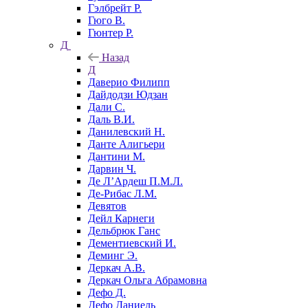
Гэлбрейт Р.
Гюго В.
Гюнтер Р.
Д
Назад
Д
Даверио Филипп
Дайдодзи Юдзан
Дали С.
Даль В.И.
Данилевский Н.
Данте Алигьери
Дантини М.
Дарвин Ч.
Де Л’Ардеш П.М.Л.
Де-Рибас Л.М.
Девятов
Дейл Карнеги
Дельбрюк Ганс
Дементиевский И.
Деминг Э.
Деркач А.В.
Деркач Ольга Абрамовна
Дефо Д.
Дефо Даниель