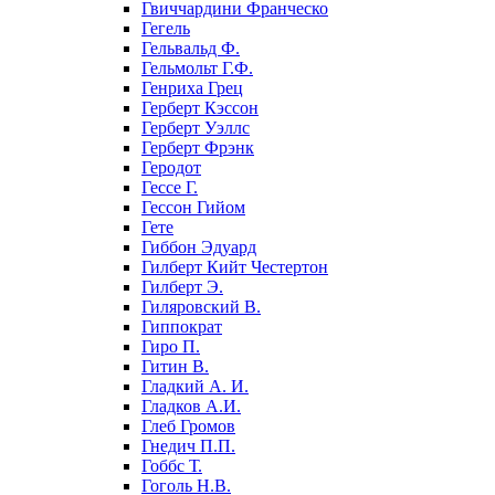
Гвиччардини Франческо
Гегель
Гельвальд Ф.
Гельмольт Г.Ф.
Генриха Грец
Герберт Кэссон
Герберт Уэллс
Герберт Фрэнк
Геродот
Гессе Г.
Гессон Гийом
Гете
Гиббон Эдуард
Гилберт Кийт Честертон
Гилберт Э.
Гиляровский В.
Гиппократ
Гиро П.
Гитин В.
Гладкий А. И.
Гладков А.И.
Глеб Громов
Гнедич П.П.
Гоббс Т.
Гоголь Н.В.