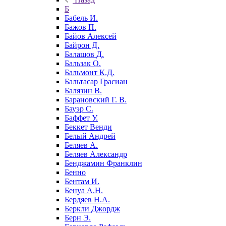
Б
Бабель И.
Бажов П.
Байов Алексей
Байрон Д.
Балашов Д.
Бальзак О.
Бальмонт К.Д.
Бальтасар Грасиан
Балязин В.
Барановский Г. В.
Бауэр С.
Баффет У.
Беккет Венди
Белый Андрей
Беляев А.
Беляев Александр
Бенджамин Франклин
Бенно
Бентам И.
Бенуа А.Н.
Бердяев Н.А.
Беркли Джордж
Берн Э.