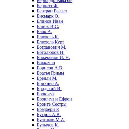
Бернардо Рафаэль
Бернетт Ф.
Бертран Рассел
Бисмарк О.
Блинов Иван
Блиох И.С.
Блок А.
Блюхель К.
Блюхель Курт
Богданович М.
Боголюбов Н.
Божерянов И. Н.
Боккаччо
Борисов А.В.
Братья Гримм
Бредли М.
Брикнер А.
Бродский И.
Брокгауз
Брокгауз и Ефрон
Бронте Сестры
Брэдбери Р.
Бугров А.В.
Булгаков М.А.
Булычев К.