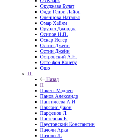
Оз Кларк
Окуджава Булат
Олди Генри Лайон
Оленцова Наталья
Омар Хайям
Оруэлл Джордж.
Осипов Н.П.
Оскар Иегер
Остин Джейн
Остин Джейн
Островский А.Н.
Отто фон Коцебу
Ошо
П
Назад
П
Пакетт Мадлен
Панов Александр
Пантилеева А.И
Парсонс Джон
Парфенов Л.
Пастернак Б.
Паустовский Константин
Пачоли Арка
Пачоли Л.