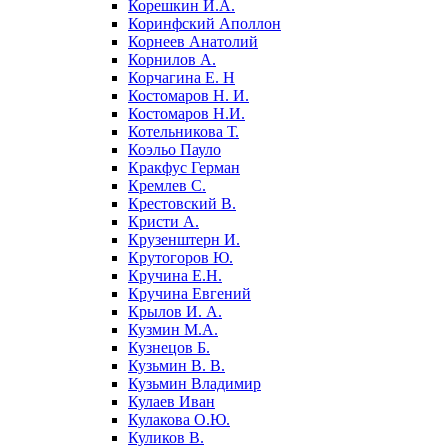
Корешкин И.А.
Коринфский Аполлон
Корнеев Анатолий
Корнилов А.
Корчагина Е. Н
Костомаров Н. И.
Костомаров Н.И.
Котельникова Т.
Коэльо Пауло
Кракфус Герман
Кремлев С.
Крестовский В.
Кристи А.
Крузенштерн И.
Крутогоров Ю.
Кручина Е.Н.
Кручина Евгений
Крылов И. А.
Кузмин М.А.
Кузнецов Б.
Кузьмин В. В.
Кузьмин Владимир
Кулаев Иван
Кулакова О.Ю.
Куликов В.