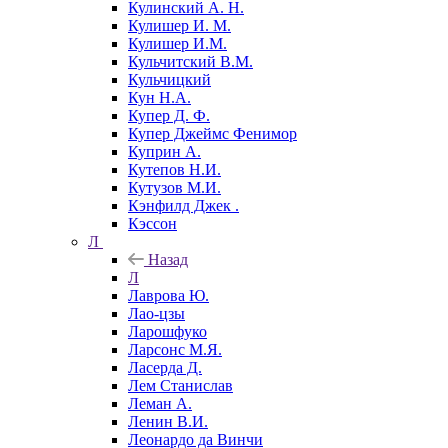
Кулинский А. Н.
Кулишер И. М.
Кулишер И.М.
Кульчитский В.М.
Кульчицкий
Кун Н.А.
Купер Д. Ф.
Купер Джеймс Фенимор
Куприн А.
Кутепов Н.И.
Кутузов М.И.
Кэнфилд Джек .
Кэссон
Л
Назад
Л
Лаврова Ю.
Лао-цзы
Ларошфуко
Ларсонс М.Я.
Ласерда Д.
Лем Станислав
Леман А.
Ленин В.И.
Леонардо да Винчи