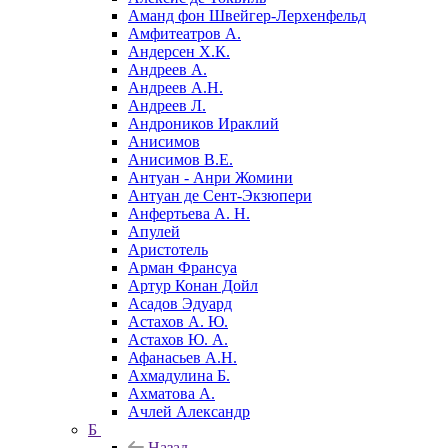
Аманд фон Швейгер-Лерхенфельд
Амфитеатров А.
Андерсен Х.К.
Андреев А.
Андреев А.Н.
Андреев Л.
Андроников Ираклий
Анисимов
Анисимов В.Е.
Антуан - Анри Жомини
Антуан де Сент-Экзюпери
Анфертьева А. Н.
Апулей
Аристотель
Арман Франсуа
Артур Конан Дойл
Асадов Эдуард
Астахов А. Ю.
Астахов Ю. А.
Афанасьев А.Н.
Ахмадулина Б.
Ахматова А.
Ачлей Александр
Б
Назад