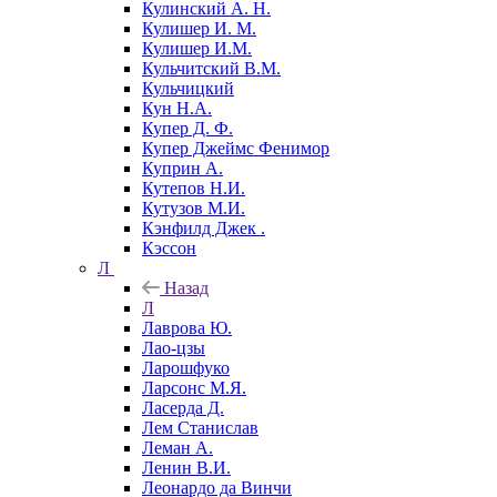
Кулинский А. Н.
Кулишер И. М.
Кулишер И.М.
Кульчитский В.М.
Кульчицкий
Кун Н.А.
Купер Д. Ф.
Купер Джеймс Фенимор
Куприн А.
Кутепов Н.И.
Кутузов М.И.
Кэнфилд Джек .
Кэссон
Л
Назад
Л
Лаврова Ю.
Лао-цзы
Ларошфуко
Ларсонс М.Я.
Ласерда Д.
Лем Станислав
Леман А.
Ленин В.И.
Леонардо да Винчи