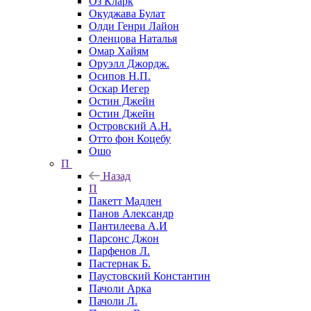
Оз Кларк
Окуджава Булат
Олди Генри Лайон
Оленцова Наталья
Омар Хайям
Оруэлл Джордж.
Осипов Н.П.
Оскар Иегер
Остин Джейн
Остин Джейн
Островский А.Н.
Отто фон Коцебу
Ошо
П
Назад
П
Пакетт Мадлен
Панов Александр
Пантилеева А.И
Парсонс Джон
Парфенов Л.
Пастернак Б.
Паустовский Константин
Пачоли Арка
Пачоли Л.