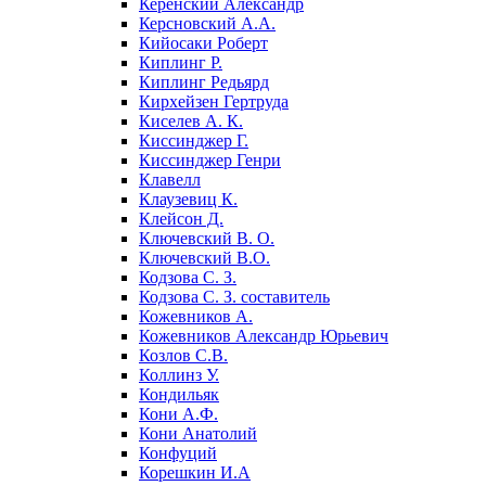
Керенский Александр
Керсновский А.А.
Кийосаки Роберт
Киплинг Р.
Киплинг Редьярд
Кирхейзен Гертруда
Киселев А. К.
Киссинджер Г.
Киссинджер Генри
Клавелл
Клаузевиц К.
Клейсон Д.
Ключевский В. О.
Ключевский В.О.
Кодзова С. З.
Кодзова С. З. составитель
Кожевников А.
Кожевников Александр Юрьевич
Козлов С.В.
Коллинз У.
Кондильяк
Кони А.Ф.
Кони Анатолий
Конфуций
Корешкин И.А