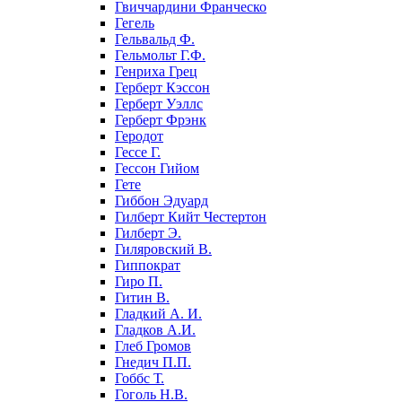
Гвиччардини Франческо
Гегель
Гельвальд Ф.
Гельмольт Г.Ф.
Генриха Грец
Герберт Кэссон
Герберт Уэллс
Герберт Фрэнк
Геродот
Гессе Г.
Гессон Гийом
Гете
Гиббон Эдуард
Гилберт Кийт Честертон
Гилберт Э.
Гиляровский В.
Гиппократ
Гиро П.
Гитин В.
Гладкий А. И.
Гладков А.И.
Глеб Громов
Гнедич П.П.
Гоббс Т.
Гоголь Н.В.