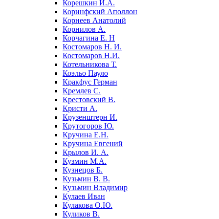
Корешкин И.А.
Коринфский Аполлон
Корнеев Анатолий
Корнилов А.
Корчагина Е. Н
Костомаров Н. И.
Костомаров Н.И.
Котельникова Т.
Коэльо Пауло
Кракфус Герман
Кремлев С.
Крестовский В.
Кристи А.
Крузенштерн И.
Крутогоров Ю.
Кручина Е.Н.
Кручина Евгений
Крылов И. А.
Кузмин М.А.
Кузнецов Б.
Кузьмин В. В.
Кузьмин Владимир
Кулаев Иван
Кулакова О.Ю.
Куликов В.