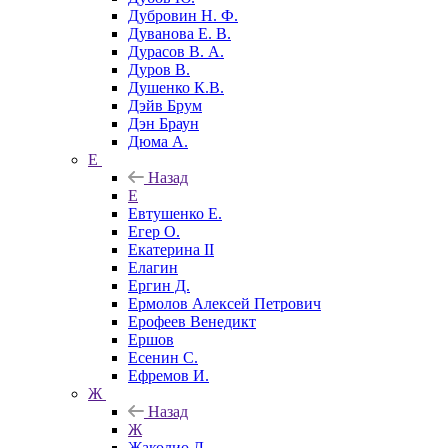
Дубровин Н. Ф.
Дуванова Е. В.
Дурасов В. А.
Дуров В.
Душенко К.В.
Дэйв Брум
Дэн Браун
Дюма А.
Е
Назад
Е
Евтушенко Е.
Егер О.
Екатерина II
Елагин
Ергин Д.
Ермолов Алексей Петрович
Ерофеев Венедикт
Ершов
Есенин С.
Ефремов И.
Ж
Назад
Ж
Жаколио Л.