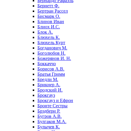
Бернардо Рафаэль
Бернетт Ф.
Бертран Рассел
Бисмарк О.
Блинов Иван
Блиох И.С.
Блок А.
Блюхель К.
Блюхель Курт
Богданович М.
Боголюбов Н.
Божерянов И. Н.
Боккаччо
Борисов А.В.
Братья Гримм
Бредли М.
Брикнер А.
Бродский И.
Брокгауз
Брокгауз и Ефрон
Бронте Сестры
Брэдбери Р.
Бугров А.В.
Булгаков М.А.
Булычев К.