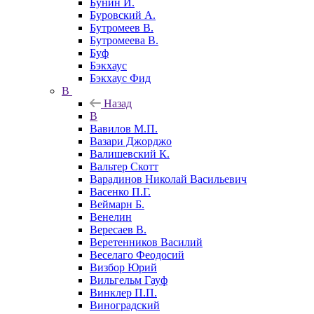
Бунин И.
Буровский А.
Бутромеев В.
Бутромеева В.
Буф
Бэкхаус
Бэкхаус Фид
В
Назад
В
Вавилов М.П.
Вазари Джорджо
Валишевский К.
Вальтер Скотт
Варадинов Николай Васильевич
Васенко П.Г.
Веймарн Б.
Венелин
Вересаев В.
Веретенников Василий
Веселаго Феодосий
Визбор Юрий
Вильгельм Гауф
Винклер П.П.
Виноградский