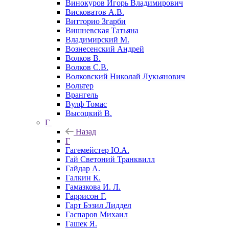
Винокуров Игорь Владимирович
Висковатов А.В.
Витторио Згарби
Вишневская Татьяна
Владимирский М.
Вознесенский Андрей
Волков В.
Волков С.В.
Волковский Николай Лукьянович
Вольтер
Врангель
Вулф Томас
Высоцкий В.
Г
Назад
Г
Гагемейстер Ю.А.
Гай Светоний Транквилл
Гайдар А.
Галкин К.
Гамазкова И. Л.
Гаррисон Г.
Гарт Бэзил Лиддел
Гаспаров Михаил
Гашек Я.