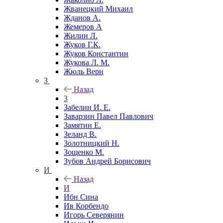
Жванецкий Михаил
Жданов А.
Жемеров А
Жилин Л.
Жуков Г.К.
Жуков Константин
Жукова Л. М.
Жюль Верн
З
Назад
З
Забелин И. Е.
Заварзин Павел Павлович
Замятин Е.
Зеланд В.
Золотницкий Н.
Зощенко М.
Зубов Андрей Борисович
И
Назад
И
Ибн Сина
Ив Корбендо
Игорь Северянин