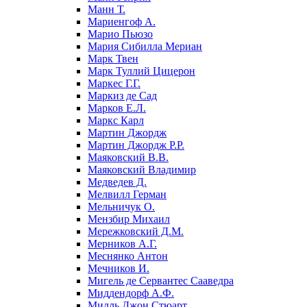
Манн Т.
Мариенгоф А.
Марио Пьюзо
Мария Сибилла Мериан
Марк Твен
Марк Туллий Цицерон
Маркес Г.Г.
Маркиз де Сад
Марков Е.Л.
Маркс Карл
Мартин Джордж
Мартин Джордж Р.Р.
Маяковский В.В.
Маяковский Владимир
Медведев Д.
Мелвилл Герман
Мельничук О.
Мензбир Михаил
Мережковский Д.М.
Мерников А.Г.
Меснянко Антон
Мечников И.
Мигель де Сервантес Сааведра
Миддендорф А.Ф.
Милль Джон Стюарт