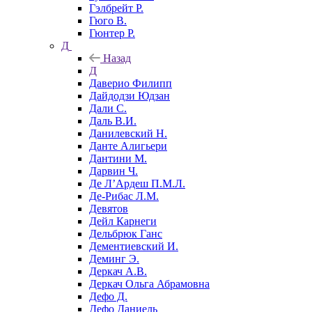
Гэлбрейт Р.
Гюго В.
Гюнтер Р.
Д
Назад
Д
Даверио Филипп
Дайдодзи Юдзан
Дали С.
Даль В.И.
Данилевский Н.
Данте Алигьери
Дантини М.
Дарвин Ч.
Де Л’Ардеш П.М.Л.
Де-Рибас Л.М.
Девятов
Дейл Карнеги
Дельбрюк Ганс
Дементиевский И.
Деминг Э.
Деркач А.В.
Деркач Ольга Абрамовна
Дефо Д.
Дефо Даниель