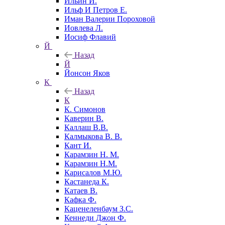
Ильин И.
Ильф И Петров Е.
Иман Валерии Пороховой
Иовлева Л.
Иосиф Флавий
Й
Назад
Й
Йонсон Яков
К
Назад
К
К. Симонов
Каверин В.
Каллаш В.В.
Калмыкова В. В.
Кант И.
Карамзин Н. М.
Карамзин Н.М.
Карисалов М.Ю.
Кастанеда К.
Катаев В.
Кафка Ф.
Каценеленбаум З.С.
Кеннеди Джон Ф.