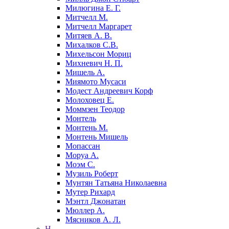
Милюгина Е. Г.
Митчелл М.
Митчелл Маргарет
Митяев А. В.
Михалков С.В.
Михельсон Мориц
Михневич Н. П.
Мишель А.
Миямото Мусаси
Модест Андреевич Корф
Молоховец Е.
Моммзен Теодор
Монтель
Монтень М.
Монтень Мишель
Мопассан
Моруа А.
Моэм С.
Музиль Роберт
Мунтян Татьяна Николаевна
Мутер Рихард
Мэнтл Джонатан
Мюллер А.
Мясников А. Л.
Н