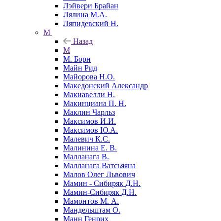
Лэйвери Брайан
Лялина М.А.
Ляпидевский Н.
М
Назад
М
М. Борн
Майн Рид
Майорова Н.О.
Македонский Александр
Макиавелли Н.
Макинциана П. Н.
Маклин Чарльз
Максимов И.И.
Максимов Ю.А.
Малевич К.С.
Малинина Е. В.
Малланага В.
Малланага Ватсьяяна
Малов Олег Львович
Мамин - Сибиряк Д.Н.
Мамин-Сибиряк Д.Н.
Мамонтов М. А.
Мандельштам О.
Манн Генрих