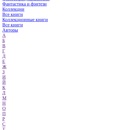
Фантастика и фэнтези
Коллекции
Все книги
Коллекционные книги
Все книги
Авторы
А
Б
В
Г
Д
Е
Ж
З
И
Й
К
Л
М
Н
О
П
Р
С
Т