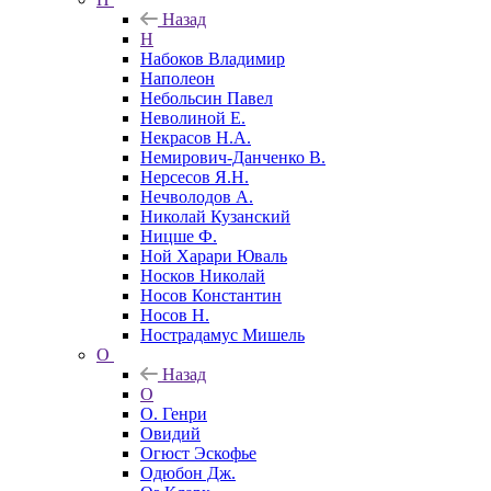
Назад
Н
Набоков Владимир
Наполеон
Небольсин Павел
Неволиной Е.
Некрасов Н.А.
Немирович-Данченко В.
Нерсесов Я.Н.
Нечволодов А.
Николай Кузанский
Ницше Ф.
Ной Харари Юваль
Носков Николай
Носов Константин
Носов Н.
Нострадамус Мишель
О
Назад
О
О. Генри
Овидий
Огюст Эскофье
Одюбон Дж.