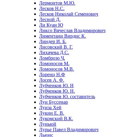
Лермонтов М.Ю.
Лесков Н.С.
Лесков Николай Семенович
Лесной Д.
Ли Куан Ю
Ликсо Вячеслав Владимирович
Лиментани Вирдис К.
Линдер И. Б.
Лисовский В. Г.
Лихачева Д.С.
Ломброзо Ч.
Ломоносов М.
Ломоносов М.В.
Лоренц Н.Ф
Лосев А. Ф.
Лубченков Ю. Н
Лубченков Ю. Н.
Лубченков Ю. составитель
Луи Буссенар
Луиза Хей
Лукин Е. В.
Лукомский В.К.
Луньюй
Лурье Павел Владимирович
Льюис