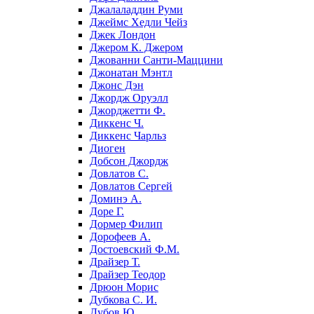
Джалаладдин Руми
Джеймс Хедли Чейз
Джек Лондон
Джером К. Джером
Джованни Санти-Маццини
Джонатан Мэнтл
Джонс Дэн
Джордж Оруэлл
Джорджетти Ф.
Диккенс Ч.
Диккенс Чарльз
Диоген
Добсон Джордж
Довлатов С.
Довлатов Сергей
Доминэ А.
Доре Г.
Дормер Филип
Дорофеев А.
Достоевский Ф.М.
Драйзер Т.
Драйзер Теодор
Дрюон Морис
Дубкова С. И.
Дубов Ю.