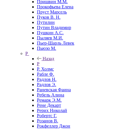
Пришвин М.М.
Прокофьева Елена
Пруст Марсель
Пуков В. Н.
Путилин
Путин Владимир
Пушкин А.С.
Пыляев М.И.
Пьер-Шарль Левек
Пьюзо М.
Р
Назад
Р
Р. Холмс
Рабле Ф.
Радлов Н.
Радлов Э.
Раневская Фаина
Ребель Алина
Ремарк Э.М.
Рене Декарт
Рерих Николай
Робертс Г.
Розанов В.
Рокфеллер Джон