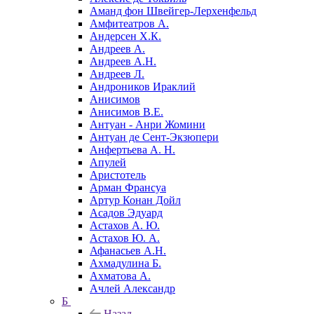
Аманд фон Швейгер-Лерхенфельд
Амфитеатров А.
Андерсен Х.К.
Андреев А.
Андреев А.Н.
Андреев Л.
Андроников Ираклий
Анисимов
Анисимов В.Е.
Антуан - Анри Жомини
Антуан де Сент-Экзюпери
Анфертьева А. Н.
Апулей
Аристотель
Арман Франсуа
Артур Конан Дойл
Асадов Эдуард
Астахов А. Ю.
Астахов Ю. А.
Афанасьев А.Н.
Ахмадулина Б.
Ахматова А.
Ачлей Александр
Б
Назад