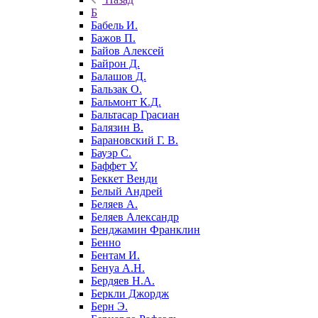
Б
Бабель И.
Бажов П.
Байов Алексей
Байрон Д.
Балашов Д.
Бальзак О.
Бальмонт К.Д.
Бальтасар Грасиан
Балязин В.
Барановский Г. В.
Бауэр С.
Баффет У.
Беккет Венди
Белый Андрей
Беляев А.
Беляев Александр
Бенджамин Франклин
Бенно
Бентам И.
Бенуа А.Н.
Бердяев Н.А.
Беркли Джордж
Берн Э.