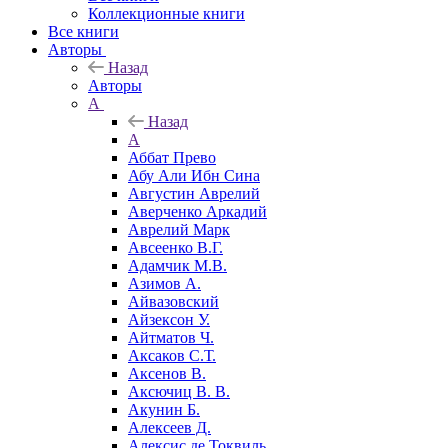
Коллекционные книги
Все книги
Авторы
Назад
Авторы
А
Назад
А
Аббат Прево
Абу Али Ибн Сина
Августин Аврелий
Аверченко Аркадий
Аврелий Марк
Авсеенко В.Г.
Адамчик М.В.
Азимов А.
Айвазовский
Айзексон У.
Айтматов Ч.
Аксаков С.Т.
Аксенов В.
Аксючиц В. В.
Акунин Б.
Алексеев Д.
Алексис де Токвиль