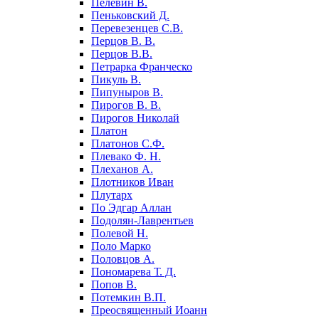
Пелевин В.
Пеньковский Д.
Перевезенцев С.В.
Перцов В. В.
Перцов В.В.
Петрарка Франческо
Пикуль В.
Пипуныров В.
Пирогов В. В.
Пирогов Николай
Платон
Платонов С.Ф.
Плевако Ф. Н.
Плеханов А.
Плотников Иван
Плутарх
По Эдгар Аллан
Подолян-Лаврентьев
Полевой Н.
Поло Марко
Половцов А.
Пономарева Т. Д.
Попов В.
Потемкин В.П.
Преосвященный Иоанн