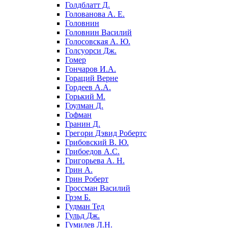
Голдблатт Д.
Голованова А. Е.
Головнин
Головнин Василий
Голосовская А. Ю.
Голсуорси Дж.
Гомер
Гончаров И.А.
Гораций Верне
Гордеев А.А.
Горький М.
Гоулман Д.
Гофман
Гранин Д.
Грегори Дэвид Робертс
Грибовский В. Ю.
Грибоедов А.С.
Григорьева А. Н.
Грин А.
Грин Роберт
Гроссман Василий
Грэм Б.
Гудман Тед
Гульд Дж.
Гумилев Л.Н.