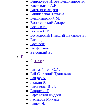
Винокуров Игорь Владимирович
Висковатов А.В.
Витторио Згарби
Вишневская Татьяна
Владимирский М.
Вознесенский Андрей
Волков В.
Волков С.В.
Волковский Николай Лукьянович
Вольтер
Врангель
Вулф Томас
Высоцкий В.
Г
Назад
Г
Гагемейстер Ю.А.
Гай Светоний Транквилл
Гайдар А.
Галкин К.
Гамазкова И. Л.
Гаррисон Г.
Гарт Бэзил Лиддел
Гаспаров Михаил
Гашек Я.