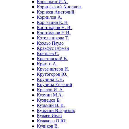
Корешкин И.А.
Коринфский Аполлон
Корнеев Анатолий
Корнилов А.
Корчагина Е. Н
Костомаров Н. И.
Костомаров Н.И.
Котельникова Т.
Коэльо Пауло
Кракфус Герман
Кремлев С.
Крестовский В.
Кристи А.
Крузенштерн И.
Крутогоров Ю.
Кручина Е.Н.
Кручина Евгений
Крылов И. А.
Кузмин М.А.
Кузнецов Б.
Кузьмин В. В.
Кузьмин Владимир
Кулаев Иван
Кулакова О.Ю.
Куликов В.