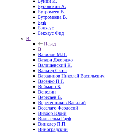
Бунин И.
Буровский А.
Бутромеев В.
Бутромеева В.
Буф
Бэкхаус
Бэкхаус Фид
В
Назад
В
Вавилов М.П.
Вазари Джорджо
Валишевский К.
Вальтер Скотт
Варадинов Николай Васильевич
Васенко П.Г.
Веймарн Б.
Венелин
Вересаев В.
Веретенников Василий
Веселаго Феодосий
Визбор Юрий
Вильгельм Гауф
Винклер П.П.
Виноградский