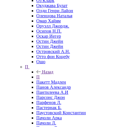
Оз Кларк
Окуджава Булат
Олди Генри Лайон
Оленцова Наталья
Омар Хайям
Оруэлл Джордж.
Осипов Н.П.
Оскар Иегер
Остин Джейн
Остин Джейн
Островский А.Н.
Отто фон Коцебу
Ошо
П
Назад
П
Пакетт Мадлен
Панов Александр
Пантилеева А.И
Парсонс Джон
Парфенов Л.
Пастернак Б.
Паустовский Константин
Пачоли Арка
Пачоли Л.