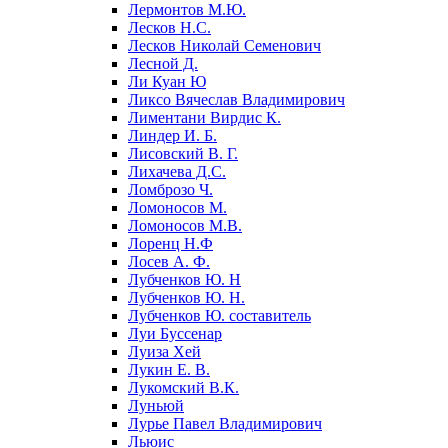
Лермонтов М.Ю.
Лесков Н.С.
Лесков Николай Семенович
Лесной Д.
Ли Куан Ю
Ликсо Вячеслав Владимирович
Лиментани Вирдис К.
Линдер И. Б.
Лисовский В. Г.
Лихачева Д.С.
Ломброзо Ч.
Ломоносов М.
Ломоносов М.В.
Лоренц Н.Ф
Лосев А. Ф.
Лубченков Ю. Н
Лубченков Ю. Н.
Лубченков Ю. составитель
Луи Буссенар
Луиза Хей
Лукин Е. В.
Лукомский В.К.
Луньюй
Лурье Павел Владимирович
Льюис