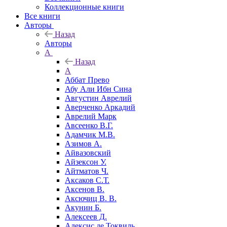
Коллекционные книги
Все книги
Авторы
Назад
Авторы
А
Назад
А
Аббат Прево
Абу Али Ибн Сина
Августин Аврелий
Аверченко Аркадий
Аврелий Марк
Авсеенко В.Г.
Адамчик М.В.
Азимов А.
Айвазовский
Айзексон У.
Айтматов Ч.
Аксаков С.Т.
Аксенов В.
Аксючиц В. В.
Акунин Б.
Алексеев Д.
Алексис де Токвиль