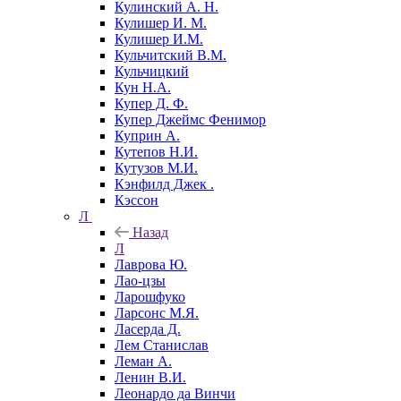
Кулинский А. Н.
Кулишер И. М.
Кулишер И.М.
Кульчитский В.М.
Кульчицкий
Кун Н.А.
Купер Д. Ф.
Купер Джеймс Фенимор
Куприн А.
Кутепов Н.И.
Кутузов М.И.
Кэнфилд Джек .
Кэссон
Л
Назад
Л
Лаврова Ю.
Лао-цзы
Ларошфуко
Ларсонс М.Я.
Ласерда Д.
Лем Станислав
Леман А.
Ленин В.И.
Леонардо да Винчи