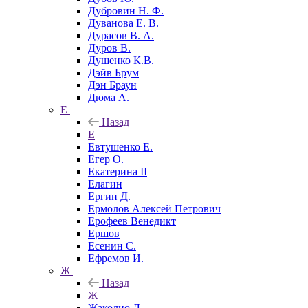
Дубровин Н. Ф.
Дуванова Е. В.
Дурасов В. А.
Дуров В.
Душенко К.В.
Дэйв Брум
Дэн Браун
Дюма А.
Е
Назад
Е
Евтушенко Е.
Егер О.
Екатерина II
Елагин
Ергин Д.
Ермолов Алексей Петрович
Ерофеев Венедикт
Ершов
Есенин С.
Ефремов И.
Ж
Назад
Ж
Жаколио Л.