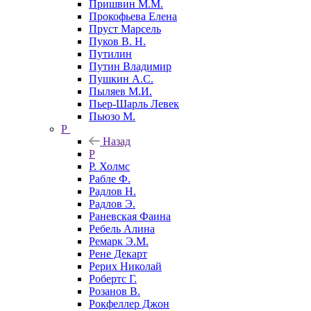
Пришвин М.М.
Прокофьева Елена
Пруст Марсель
Пуков В. Н.
Путилин
Путин Владимир
Пушкин А.С.
Пыляев М.И.
Пьер-Шарль Левек
Пьюзо М.
Р
Назад
Р
Р. Холмс
Рабле Ф.
Радлов Н.
Радлов Э.
Раневская Фаина
Ребель Алина
Ремарк Э.М.
Рене Декарт
Рерих Николай
Робертс Г.
Розанов В.
Рокфеллер Джон