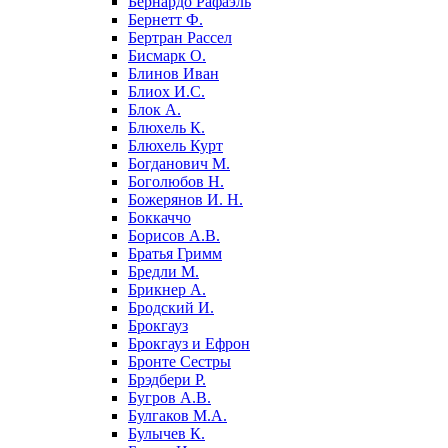
Бернардо Рафаэль
Бернетт Ф.
Бертран Рассел
Бисмарк О.
Блинов Иван
Блиох И.С.
Блок А.
Блюхель К.
Блюхель Курт
Богданович М.
Боголюбов Н.
Божерянов И. Н.
Боккаччо
Борисов А.В.
Братья Гримм
Бредли М.
Брикнер А.
Бродский И.
Брокгауз
Брокгауз и Ефрон
Бронте Сестры
Брэдбери Р.
Бугров А.В.
Булгаков М.А.
Булычев К.