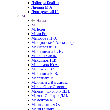
Лэйвери Брайан
Лялина М.А.
Ляпидевский Н.
М
Назад
М
М. Борн
Майн Рид
Майорова Н.О.
Македонский Александр
Макиавелли Н.
Макинциана П. Н.
Маклин Чарльз
Максимов И.И.
Максимов Ю.А.
Малевич К.С.
Малинина Е. В.
Малланага В.
Малланага Ватсьяяна
Малов Олег Львович
Мамин - Сибиряк Д.Н.
Мамин-Сибиряк Д.Н.
Мамонтов М. А.
Мандельштам О.
Манн Генрих