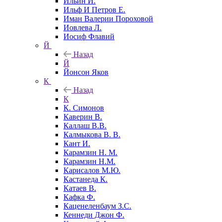
Ильин И.
Ильф И Петров Е.
Иман Валерии Пороховой
Иовлева Л.
Иосиф Флавий
Й
Назад
Й
Йонсон Яков
К
Назад
К
К. Симонов
Каверин В.
Каллаш В.В.
Калмыкова В. В.
Кант И.
Карамзин Н. М.
Карамзин Н.М.
Карисалов М.Ю.
Кастанеда К.
Катаев В.
Кафка Ф.
Каценеленбаум З.С.
Кеннеди Джон Ф.