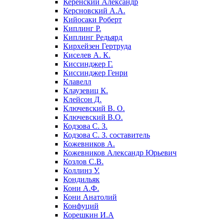
Керенский Александр
Керсновский А.А.
Кийосаки Роберт
Киплинг Р.
Киплинг Редьярд
Кирхейзен Гертруда
Киселев А. К.
Киссинджер Г.
Киссинджер Генри
Клавелл
Клаузевиц К.
Клейсон Д.
Ключевский В. О.
Ключевский В.О.
Кодзова С. З.
Кодзова С. З. составитель
Кожевников А.
Кожевников Александр Юрьевич
Козлов С.В.
Коллинз У.
Кондильяк
Кони А.Ф.
Кони Анатолий
Конфуций
Корешкин И.А