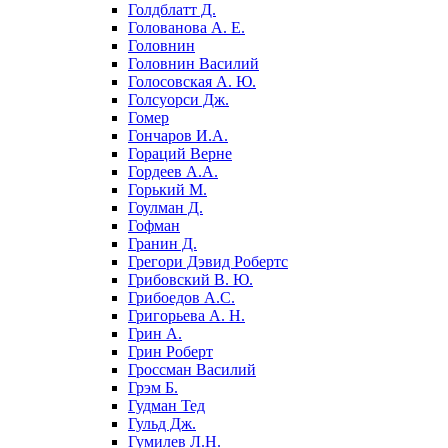
Голдблатт Д.
Голованова А. Е.
Головнин
Головнин Василий
Голосовская А. Ю.
Голсуорси Дж.
Гомер
Гончаров И.А.
Гораций Верне
Гордеев А.А.
Горький М.
Гоулман Д.
Гофман
Гранин Д.
Грегори Дэвид Робертс
Грибовский В. Ю.
Грибоедов А.С.
Григорьева А. Н.
Грин А.
Грин Роберт
Гроссман Василий
Грэм Б.
Гудман Тед
Гульд Дж.
Гумилев Л.Н.