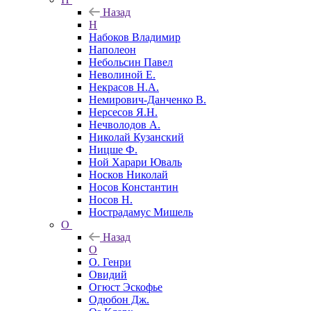
Назад
Н
Набоков Владимир
Наполеон
Небольсин Павел
Неволиной Е.
Некрасов Н.А.
Немирович-Данченко В.
Нерсесов Я.Н.
Нечволодов А.
Николай Кузанский
Ницше Ф.
Ной Харари Юваль
Носков Николай
Носов Константин
Носов Н.
Нострадамус Мишель
О
Назад
О
О. Генри
Овидий
Огюст Эскофье
Одюбон Дж.