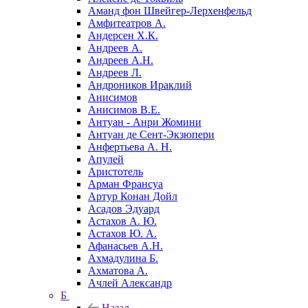
Аманд фон Швейгер-Лерхенфельд
Амфитеатров А.
Андерсен Х.К.
Андреев А.
Андреев А.Н.
Андреев Л.
Андроников Ираклий
Анисимов
Анисимов В.Е.
Антуан - Анри Жомини
Антуан де Сент-Экзюпери
Анфертьева А. Н.
Апулей
Аристотель
Арман Франсуа
Артур Конан Дойл
Асадов Эдуард
Астахов А. Ю.
Астахов Ю. А.
Афанасьев А.Н.
Ахмадулина Б.
Ахматова А.
Ачлей Александр
Б
Назад