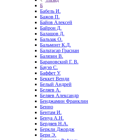
Б
Бабель И.
Бажов П.
Байов Алексей
Байрон Д.
Балашов Д.
Бальзак О.
Бальмонт К.Д.
Бальтасар Грасиан
Балязин В.
Барановский Г. В.
Бауэр С.
Баффет У.
Беккет Венди
Белый Андрей
Беляев А.
Беляев Александр
Бенджамин Франклин
Бенно
Бентам И.
Бенуа А.Н.
Бердяев Н.А.
Беркли Джордж
Берн Э.