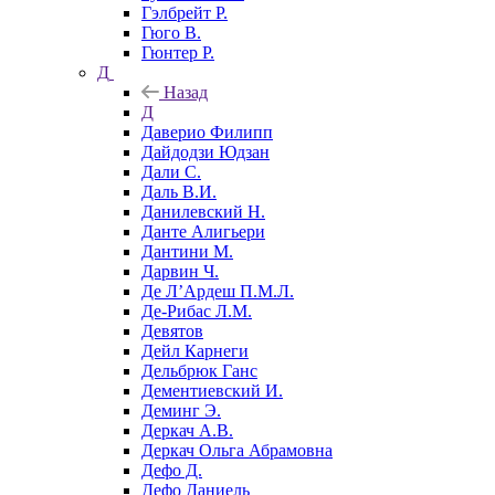
Гэлбрейт Р.
Гюго В.
Гюнтер Р.
Д
Назад
Д
Даверио Филипп
Дайдодзи Юдзан
Дали С.
Даль В.И.
Данилевский Н.
Данте Алигьери
Дантини М.
Дарвин Ч.
Де Л’Ардеш П.М.Л.
Де-Рибас Л.М.
Девятов
Дейл Карнеги
Дельбрюк Ганс
Дементиевский И.
Деминг Э.
Деркач А.В.
Деркач Ольга Абрамовна
Дефо Д.
Дефо Даниель