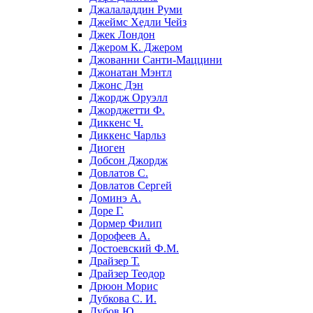
Джалаладдин Руми
Джеймс Хедли Чейз
Джек Лондон
Джером К. Джером
Джованни Санти-Маццини
Джонатан Мэнтл
Джонс Дэн
Джордж Оруэлл
Джорджетти Ф.
Диккенс Ч.
Диккенс Чарльз
Диоген
Добсон Джордж
Довлатов С.
Довлатов Сергей
Доминэ А.
Доре Г.
Дормер Филип
Дорофеев А.
Достоевский Ф.М.
Драйзер Т.
Драйзер Теодор
Дрюон Морис
Дубкова С. И.
Дубов Ю.