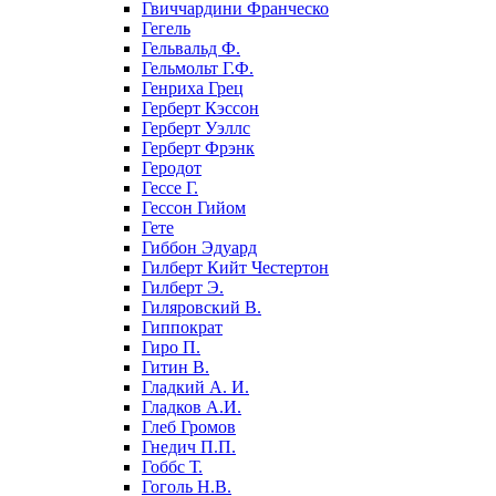
Гвиччардини Франческо
Гегель
Гельвальд Ф.
Гельмольт Г.Ф.
Генриха Грец
Герберт Кэссон
Герберт Уэллс
Герберт Фрэнк
Геродот
Гессе Г.
Гессон Гийом
Гете
Гиббон Эдуард
Гилберт Кийт Честертон
Гилберт Э.
Гиляровский В.
Гиппократ
Гиро П.
Гитин В.
Гладкий А. И.
Гладков А.И.
Глеб Громов
Гнедич П.П.
Гоббс Т.
Гоголь Н.В.