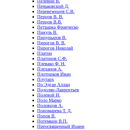
Пелевин В.
Пеньковский Д.
Перевезенцев С.В.
Перцов В. В.
Перцов В.В.
Петрарка Франческо
Пикуль В.
Пипуныров В.
Пирогов В. В.
Пирогов Николай
Платон
Платонов С.Ф.
Плевако Ф. Н.
Плеханов А.
Плотников Иван
Плутарх
По Эдгар Аллан
Подолян-Лаврентьев
Полевой Н.
Поло Марко
Половцов А.
Пономарева Т. Д.
Попов В.
Потемкин В.П.
Преосвященный Иоанн