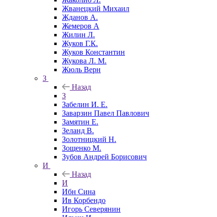
Жванецкий Михаил
Жданов А.
Жемеров А
Жилин Л.
Жуков Г.К.
Жуков Константин
Жукова Л. М.
Жюль Верн
З
Назад
З
Забелин И. Е.
Заварзин Павел Павлович
Замятин Е.
Зеланд В.
Золотницкий Н.
Зощенко М.
Зубов Андрей Борисович
И
Назад
И
Ибн Сина
Ив Корбендо
Игорь Северянин