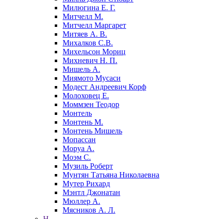
Милюгина Е. Г.
Митчелл М.
Митчелл Маргарет
Митяев А. В.
Михалков С.В.
Михельсон Мориц
Михневич Н. П.
Мишель А.
Миямото Мусаси
Модест Андреевич Корф
Молоховец Е.
Моммзен Теодор
Монтель
Монтень М.
Монтень Мишель
Мопассан
Моруа А.
Моэм С.
Музиль Роберт
Мунтян Татьяна Николаевна
Мутер Рихард
Мэнтл Джонатан
Мюллер А.
Мясников А. Л.
Н