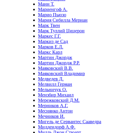
Манн Т.
Мариенгоф А.
Марио Пьюзо
Мария Сибилла Мериан
Марк Твен
Марк Туллий Цицерон
Маркес Г.Г.
Маркиз де Сад
Марков Е.Л.
Маркс Карл
Мартин Джордж
Мартин Джордж Р.Р.
Маяковский В.В.
Маяковский Владимир
Медведев Д.
Мелвилл Герман
Мельничук О.
Мензбир Михаил
Мережковский Д.М.
Мерников А.Г.
Меснянко Антон
Мечников И.
Мигель де Сервантес Сааведра
Миддендорф А.Ф.
Милль Джон Стюарт