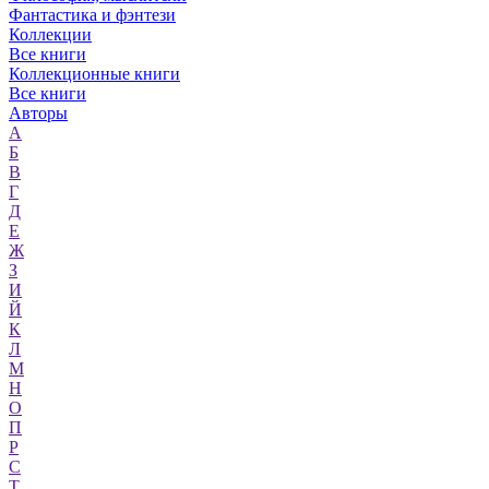
Фантастика и фэнтези
Коллекции
Все книги
Коллекционные книги
Все книги
Авторы
А
Б
В
Г
Д
Е
Ж
З
И
Й
К
Л
М
Н
О
П
Р
С
Т