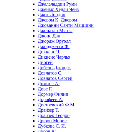
Джалаладдин Руми
Джеймс Хедли Чейз
Джек Лондон
Джером К. Джером
Джованни Санти-Маццини
Джонатан Мэнтл
Джонс Дэн
Джордж Оруэлл
Джорджетти Ф.
Диккенс Ч.
Диккенс Чарльз
Диоген
Добсон Джордж
Довлатов С.
Довлатов Сергей
Доминэ А.
Доре Г.
Дормер Филип
Дорофеев А.
Достоевский Ф.М.
Драйзер Т.
Драйзер Теодор
Дрюон Морис
Дубкова С. И.
Дубов Ю.