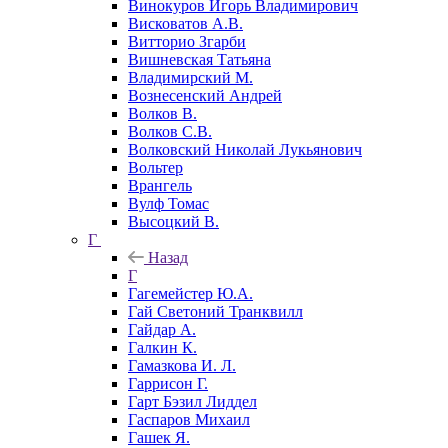
Винокуров Игорь Владимирович
Висковатов А.В.
Витторио Згарби
Вишневская Татьяна
Владимирский М.
Вознесенский Андрей
Волков В.
Волков С.В.
Волковский Николай Лукьянович
Вольтер
Врангель
Вулф Томас
Высоцкий В.
Г
Назад
Г
Гагемейстер Ю.А.
Гай Светоний Транквилл
Гайдар А.
Галкин К.
Гамазкова И. Л.
Гаррисон Г.
Гарт Бэзил Лиддел
Гаспаров Михаил
Гашек Я.