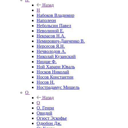
Назад
Н
Набоков Владимир
Наполеон
Небольсин Павел
Неволиной Е.
Некрасов Н.А.
Немирович-Данченко В.
Нерсесов Я.Н.
Нечволодов А.
Николай Кузанский
Ницше Ф.
Ной Харари Юваль
Носков Николай
Носов Константин
Носов Н.
Нострадамус Мишель
О
Назад
О
О. Генри
Овидий
Огюст Эскофье
Одюбон Дж.