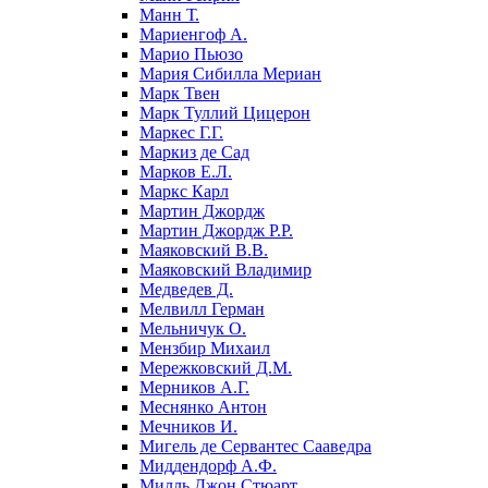
Манн Т.
Мариенгоф А.
Марио Пьюзо
Мария Сибилла Мериан
Марк Твен
Марк Туллий Цицерон
Маркес Г.Г.
Маркиз де Сад
Марков Е.Л.
Маркс Карл
Мартин Джордж
Мартин Джордж Р.Р.
Маяковский В.В.
Маяковский Владимир
Медведев Д.
Мелвилл Герман
Мельничук О.
Мензбир Михаил
Мережковский Д.М.
Мерников А.Г.
Меснянко Антон
Мечников И.
Мигель де Сервантес Сааведра
Миддендорф А.Ф.
Милль Джон Стюарт