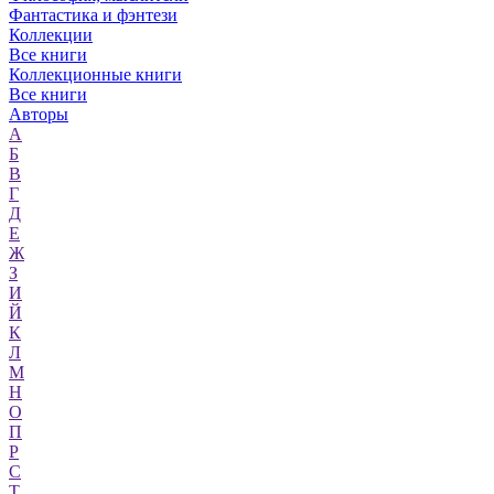
Фантастика и фэнтези
Коллекции
Все книги
Коллекционные книги
Все книги
Авторы
А
Б
В
Г
Д
Е
Ж
З
И
Й
К
Л
М
Н
О
П
Р
С
Т