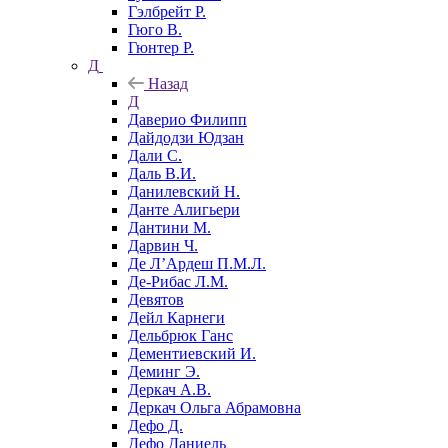
Гэлбрейт Р.
Гюго В.
Гюнтер Р.
Д
Назад
Д
Даверио Филипп
Дайдодзи Юдзан
Дали С.
Даль В.И.
Данилевский Н.
Данте Алигьери
Дантини М.
Дарвин Ч.
Де Л’Ардеш П.М.Л.
Де-Рибас Л.М.
Девятов
Дейл Карнеги
Дельбрюк Ганс
Дементиевский И.
Деминг Э.
Деркач А.В.
Деркач Ольга Абрамовна
Дефо Д.
Дефо Даниель