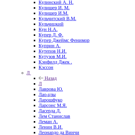
Кулинский А. Н.
Кулишер И. М.
Кулишер И.М.
Кульчитский В.М.
Кульчицкий
Кун Н.А.
Купер Д. Ф.
Купер Джеймс Фенимор
Куприн А.
Кутепов Н.И.
Кутузов М.И.
Кэнфилд Джек .
Кэссон
Л
Назад
Л
Лаврова Ю.
Лао-цзы
Ларошфуко
Ларсонс М.Я.
Ласерда Д.
Лем Станислав
Леман А.
Ленин В.И.
Леонардо да Винчи