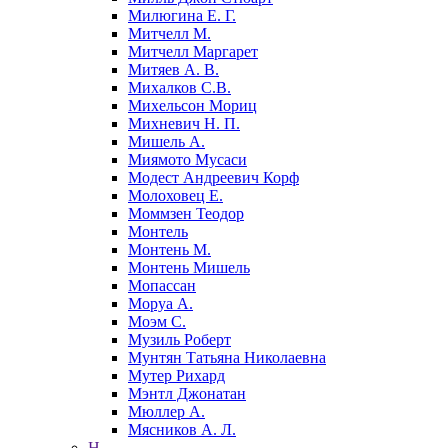
Милюгина Е. Г.
Митчелл М.
Митчелл Маргарет
Митяев А. В.
Михалков С.В.
Михельсон Мориц
Михневич Н. П.
Мишель А.
Миямото Мусаси
Модест Андреевич Корф
Молоховец Е.
Моммзен Теодор
Монтель
Монтень М.
Монтень Мишель
Мопассан
Моруа А.
Моэм С.
Музиль Роберт
Мунтян Татьяна Николаевна
Мутер Рихард
Мэнтл Джонатан
Мюллер А.
Мясников А. Л.
Н