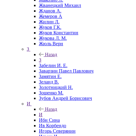
Жванецкий Михаил
Жданов А.
Жемеров А
Жилин Л.
Жуков Г.К.
Жуков Константин
Жукова Л. М.
Жюль Верн
З
Назад
З
Забелин И. Е.
Заварзин Павел Павлович
Замятин Е.
Зеланд В.
Золотницкий Н.
Зощенко М.
Зубов Андрей Борисович
И
Назад
И
Ибн Сина
Ив Корбендо
Игорь Северянин