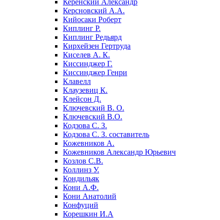
Керенский Александр
Керсновский А.А.
Кийосаки Роберт
Киплинг Р.
Киплинг Редьярд
Кирхейзен Гертруда
Киселев А. К.
Киссинджер Г.
Киссинджер Генри
Клавелл
Клаузевиц К.
Клейсон Д.
Ключевский В. О.
Ключевский В.О.
Кодзова С. З.
Кодзова С. З. составитель
Кожевников А.
Кожевников Александр Юрьевич
Козлов С.В.
Коллинз У.
Кондильяк
Кони А.Ф.
Кони Анатолий
Конфуций
Корешкин И.А