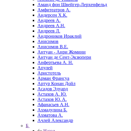
Аманд фон Швейгер-Лерхенфельд
Амфитеатров А.
Андерсен Х.К.
Андреев А.
Андреев А.Н.
Андреев Л.
Андроников Ираклий
Анисимов
Анисимов В.Е.
Антуан - Анри Жомини
Антуан де Сент-Экзюпери
Анфертьева А. Н.
Апулей
Аристотель
Арман Франсуа
Артур Конан Дойл
Асадов Эдуард
Астахов А. Ю.
Астахов Ю. А.
Афанасьев А.Н.
Ахмадулина Б.
Ахматова А.
Ачлей Александр
Б
Назад