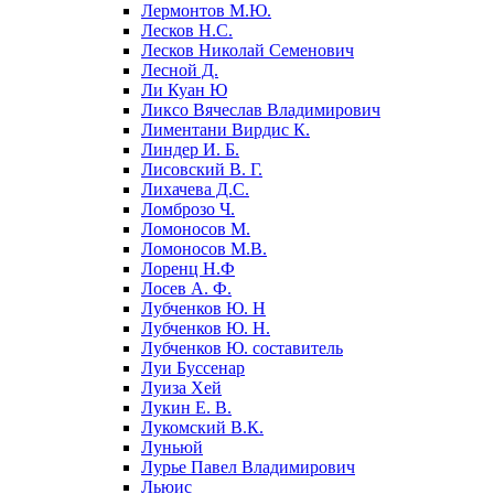
Лермонтов М.Ю.
Лесков Н.С.
Лесков Николай Семенович
Лесной Д.
Ли Куан Ю
Ликсо Вячеслав Владимирович
Лиментани Вирдис К.
Линдер И. Б.
Лисовский В. Г.
Лихачева Д.С.
Ломброзо Ч.
Ломоносов М.
Ломоносов М.В.
Лоренц Н.Ф
Лосев А. Ф.
Лубченков Ю. Н
Лубченков Ю. Н.
Лубченков Ю. составитель
Луи Буссенар
Луиза Хей
Лукин Е. В.
Лукомский В.К.
Луньюй
Лурье Павел Владимирович
Льюис