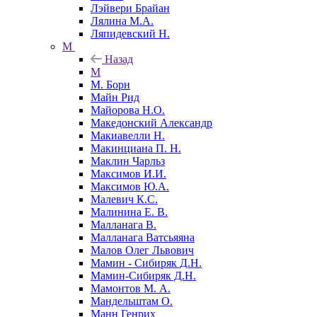
Лэйвери Брайан
Лялина М.А.
Ляпидевский Н.
М
Назад
М
М. Борн
Майн Рид
Майорова Н.О.
Македонский Александр
Макиавелли Н.
Макинциана П. Н.
Маклин Чарльз
Максимов И.И.
Максимов Ю.А.
Малевич К.С.
Малинина Е. В.
Малланага В.
Малланага Ватсьяяна
Малов Олег Львович
Мамин - Сибиряк Д.Н.
Мамин-Сибиряк Д.Н.
Мамонтов М. А.
Мандельштам О.
Манн Генрих