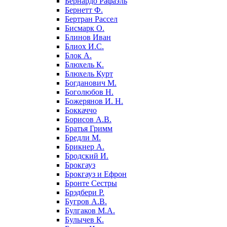
Бернардо Рафаэль
Бернетт Ф.
Бертран Рассел
Бисмарк О.
Блинов Иван
Блиох И.С.
Блок А.
Блюхель К.
Блюхель Курт
Богданович М.
Боголюбов Н.
Божерянов И. Н.
Боккаччо
Борисов А.В.
Братья Гримм
Бредли М.
Брикнер А.
Бродский И.
Брокгауз
Брокгауз и Ефрон
Бронте Сестры
Брэдбери Р.
Бугров А.В.
Булгаков М.А.
Булычев К.