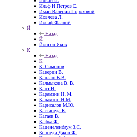
Ильин И.
Ильф И Петров Е.
Иман Валерии Пороховой
Иовлева Л.
Иосиф Флавий
Й
Назад
Й
Йонсон Яков
К
Назад
К
К. Симонов
Каверин В.
Каллаш В.В.
Калмыкова В. В.
Кант И.
Карамзин Н. М.
Карамзин Н.М.
Карисалов М.Ю.
Кастанеда К.
Катаев В.
Кафка Ф.
Каценеленбаум З.С.
Кеннеди Джон Ф.