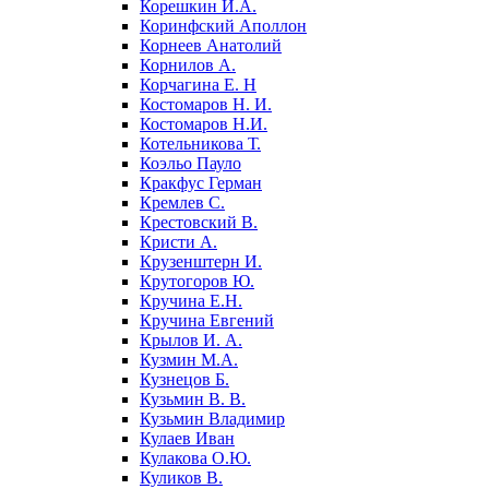
Корешкин И.А.
Коринфский Аполлон
Корнеев Анатолий
Корнилов А.
Корчагина Е. Н
Костомаров Н. И.
Костомаров Н.И.
Котельникова Т.
Коэльо Пауло
Кракфус Герман
Кремлев С.
Крестовский В.
Кристи А.
Крузенштерн И.
Крутогоров Ю.
Кручина Е.Н.
Кручина Евгений
Крылов И. А.
Кузмин М.А.
Кузнецов Б.
Кузьмин В. В.
Кузьмин Владимир
Кулаев Иван
Кулакова О.Ю.
Куликов В.