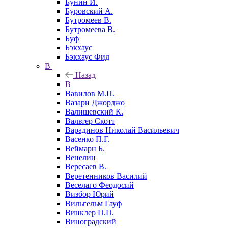
Бунин И.
Буровский А.
Бутромеев В.
Бутромеева В.
Буф
Бэкхаус
Бэкхаус Фид
В
Назад
В
Вавилов М.П.
Вазари Джорджо
Валишевский К.
Вальтер Скотт
Варадинов Николай Васильевич
Васенко П.Г.
Веймарн Б.
Венелин
Вересаев В.
Веретенников Василий
Веселаго Феодосий
Визбор Юрий
Вильгельм Гауф
Винклер П.П.
Виноградский