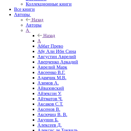
Коллекционные книги
Все книги
Авторы
Назад
Авторы
А
Назад
А
Аббат Прево
Абу Али Ибн Сина
Августин Аврелий
Аверченко Аркадий
Аврелий Марк
Авсеенко В.Г.
Адамчик М.В.
Азимов А.
Айвазовский
Айзексон У.
Айтматов Ч.
Аксаков С.Т.
Аксенов В.
Аксючиц В. В.
Акунин Б.
Алексеев Д.
Алексис де Токвиль