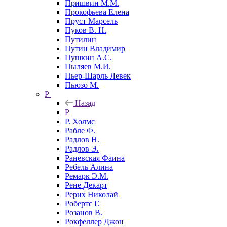
Пришвин М.М.
Прокофьева Елена
Пруст Марсель
Пуков В. Н.
Путилин
Путин Владимир
Пушкин А.С.
Пыляев М.И.
Пьер-Шарль Левек
Пьюзо М.
Р
Назад
Р
Р. Холмс
Рабле Ф.
Радлов Н.
Радлов Э.
Раневская Фаина
Ребель Алина
Ремарк Э.М.
Рене Декарт
Рерих Николай
Робертс Г.
Розанов В.
Рокфеллер Джон