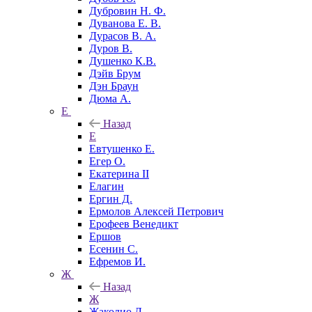
Дубровин Н. Ф.
Дуванова Е. В.
Дурасов В. А.
Дуров В.
Душенко К.В.
Дэйв Брум
Дэн Браун
Дюма А.
Е
Назад
Е
Евтушенко Е.
Егер О.
Екатерина II
Елагин
Ергин Д.
Ермолов Алексей Петрович
Ерофеев Венедикт
Ершов
Есенин С.
Ефремов И.
Ж
Назад
Ж
Жаколио Л.