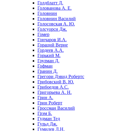
Голдблатт Д.
Голованова А. Е.
Головнин
Головнин Василий
Голосовская А. Ю.
Голсуорси Дж.
Гомер
Гончаров И.А.
Гораций Верне
Гордеев А.А.
Горький М.
Гоулман Д.
Гофман
Гранин Д.
Грегори Дэвид Робертс
Грибовский В. Ю.
Грибоедов А.С.
Григорьева А. Н.
Грин А.
Грин Роберт
Гроссман Василий
Грэм Б.
Гудман Тед
Гульд Дж.
Гумилев Л.Н.