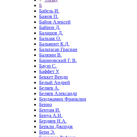
Б
Бабель И.
Бажов П.
Байов Алексей
Байрон Д.
Балашов Д.
Бальзак О.
Бальмонт К.Д.
Бальтасар Грасиан
Балязин В.
Барановский Г. В.
Бауэр С.
Баффет У.
Беккет Венди
Белый Андрей
Беляев А.
Беляев Александр
Бенджамин Франклин
Бенно
Бентам И.
Бенуа А.Н.
Бердяев Н.А.
Беркли Джордж
Берн Э.