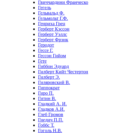
Гвиччардини Франческо
Гегель
Гельвальд Ф.
Гельмольт Г.Ф.
Генриха Грец
Герберт Кэссон
Герберт Уэллс
Герберт Фрэнк
Геродот
Гессе Г.
Гессон Гийом
Гете
Гиббон Эдуард
Гилберт Кийт Честертон
Гилберт Э.
Гиляровский В.
Гиппократ
Гиро П.
Гитин В.
Гладкий А. И.
Гладков А.И.
Глеб Громов
Гнедич П.П.
Гоббс Т.
Гоголь Н.В.