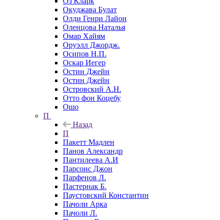
Оз Кларк
Окуджава Булат
Олди Генри Лайон
Оленцова Наталья
Омар Хайям
Оруэлл Джордж.
Осипов Н.П.
Оскар Иегер
Остин Джейн
Остин Джейн
Островский А.Н.
Отто фон Коцебу
Ошо
П
Назад
П
Пакетт Мадлен
Панов Александр
Пантилеева А.И
Парсонс Джон
Парфенов Л.
Пастернак Б.
Паустовский Константин
Пачоли Арка
Пачоли Л.