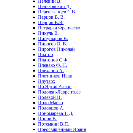
Пелевин В.
Пеньковский Д.
Перевезенцев С.В.
Перцов В. В.
Перцов В.В.
Петрарка Франческо
Пикуль В.
Пипуныров В.
Пирогов В. В.
Пирогов Николай
Платон
Платонов С.Ф.
Плевако Ф. Н.
Плеханов А.
Плотников Иван
Плутарх
По Эдгар Аллан
Подолян-Лаврентьев
Полевой Н.
Поло Марко
Половцов А.
Пономарева Т. Д.
Попов В.
Потемкин В.П.
Преосвященный Иоанн