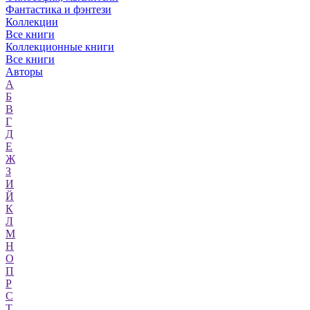
Фантастика и фэнтези
Коллекции
Все книги
Коллекционные книги
Все книги
Авторы
А
Б
В
Г
Д
Е
Ж
З
И
Й
К
Л
М
Н
О
П
Р
С
Т