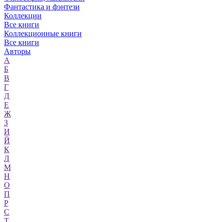
Фантастика и фэнтези
Коллекции
Все книги
Коллекционные книги
Все книги
Авторы
А
Б
В
Г
Д
Е
Ж
З
И
Й
К
Л
М
Н
О
П
Р
С
Т