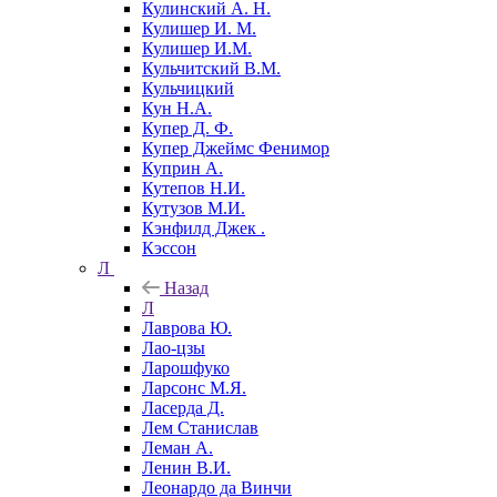
Кулинский А. Н.
Кулишер И. М.
Кулишер И.М.
Кульчитский В.М.
Кульчицкий
Кун Н.А.
Купер Д. Ф.
Купер Джеймс Фенимор
Куприн А.
Кутепов Н.И.
Кутузов М.И.
Кэнфилд Джек .
Кэссон
Л
Назад
Л
Лаврова Ю.
Лао-цзы
Ларошфуко
Ларсонс М.Я.
Ласерда Д.
Лем Станислав
Леман А.
Ленин В.И.
Леонардо да Винчи