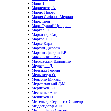
Манн Т.
Мариенгоф А.
Марио Пьюзо
Мария Сибилла Мериан
Марк Твен
Марк Туллий Цицерон
Маркес Г.Г.
Маркиз де Сад
Марков Е.Л.
Маркс Карл
Мартин Джордж
Мартин Джордж Р.Р.
Маяковский В.В.
Маяковский Владимир
Медведев Д.
Мелвилл Герман
Мельничук О.
Мензбир Михаил
Мережковский Д.М.
Мерников А.Г.
Меснянко Антон
Мечников И.
Мигель де Сервантес Сааведра
Миддендорф А.Ф.
Милль Джон Стюарт