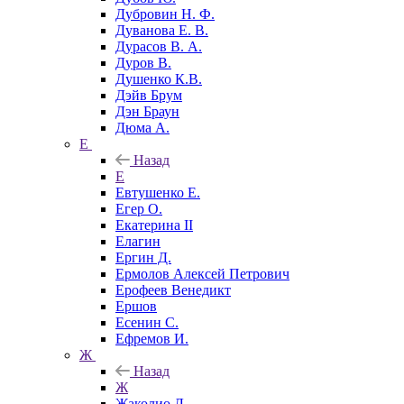
Дубровин Н. Ф.
Дуванова Е. В.
Дурасов В. А.
Дуров В.
Душенко К.В.
Дэйв Брум
Дэн Браун
Дюма А.
Е
Назад
Е
Евтушенко Е.
Егер О.
Екатерина II
Елагин
Ергин Д.
Ермолов Алексей Петрович
Ерофеев Венедикт
Ершов
Есенин С.
Ефремов И.
Ж
Назад
Ж
Жаколио Л.