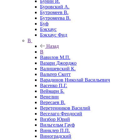
Бунин И.
Буровский А.
Бутромеев В.
Бутромеева В.
Буф
Бэкхаус
Бэкхаус Фид
В
Назад
В
Вавилов М.П.
Вазари Джорджо
Валишевский К.
Вальтер Скотт
Варадинов Николай Васильевич
Васенко П.Г.
Веймарн Б.
Венелин
Вересаев В.
Веретенников Василий
Веселаго Феодосий
Визбор Юрий
Вильгельм Гауф
Винклер П.П.
Виноградский