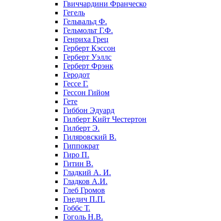
Гвиччардини Франческо
Гегель
Гельвальд Ф.
Гельмольт Г.Ф.
Генриха Грец
Герберт Кэссон
Герберт Уэллс
Герберт Фрэнк
Геродот
Гессе Г.
Гессон Гийом
Гете
Гиббон Эдуард
Гилберт Кийт Честертон
Гилберт Э.
Гиляровский В.
Гиппократ
Гиро П.
Гитин В.
Гладкий А. И.
Гладков А.И.
Глеб Громов
Гнедич П.П.
Гоббс Т.
Гоголь Н.В.