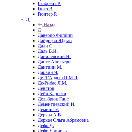
Гэлбрейт Р.
Гюго В.
Гюнтер Р.
Д
Назад
Д
Даверио Филипп
Дайдодзи Юдзан
Дали С.
Даль В.И.
Данилевский Н.
Данте Алигьери
Дантини М.
Дарвин Ч.
Де Л’Ардеш П.М.Л.
Де-Рибас Л.М.
Девятов
Дейл Карнеги
Дельбрюк Ганс
Дементиевский И.
Деминг Э.
Деркач А.В.
Деркач Ольга Абрамовна
Дефо Д.
Дефо Даниель