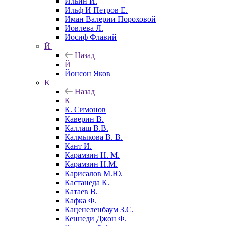
Ильин И.
Ильф И Петров Е.
Иман Валерии Пороховой
Иовлева Л.
Иосиф Флавий
Й
Назад
Й
Йонсон Яков
К
Назад
К
К. Симонов
Каверин В.
Каллаш В.В.
Калмыкова В. В.
Кант И.
Карамзин Н. М.
Карамзин Н.М.
Карисалов М.Ю.
Кастанеда К.
Катаев В.
Кафка Ф.
Каценеленбаум З.С.
Кеннеди Джон Ф.