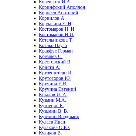
Корешкин И.А.
Коринфский Аполлон
Корнеев Анатолий
Корнилов А.
Корчагина Е. Н
Костомаров Н. И.
Костомаров Н.И.
Котельникова Т.
Коэльо Пауло
Кракфус Герман
Кремлев С.
Крестовский В.
Кристи А.
Крузенштерн И.
Крутогоров Ю.
Кручина Е.Н.
Кручина Евгений
Крылов И. А.
Кузмин М.А.
Кузнецов Б.
Кузьмин В. В.
Кузьмин Владимир
Кулаев Иван
Кулакова О.Ю.
Куликов В.