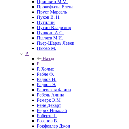
Пришвин М.М.
Прокофьева Елена
Пруст Марсель
Пуков В. Н.
Путилин
Путин Владимир
Пушкин А.С.
Пыляев М.И.
Пьер-Шарль Левек
Пьюзо М.
Р
Назад
Р
Р. Холмс
Рабле Ф.
Радлов Н.
Радлов Э.
Раневская Фаина
Ребель Алина
Ремарк Э.М.
Рене Декарт
Рерих Николай
Робертс Г.
Розанов В.
Рокфеллер Джон