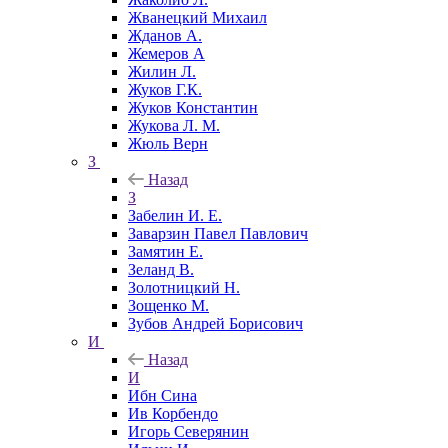
Жванецкий Михаил
Жданов А.
Жемеров А
Жилин Л.
Жуков Г.К.
Жуков Константин
Жукова Л. М.
Жюль Верн
З
Назад
З
Забелин И. Е.
Заварзин Павел Павлович
Замятин Е.
Зеланд В.
Золотницкий Н.
Зощенко М.
Зубов Андрей Борисович
И
Назад
И
Ибн Сина
Ив Корбендо
Игорь Северянин