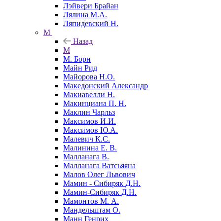
Лэйвери Брайан
Лялина М.А.
Ляпидевский Н.
М
Назад
М
М. Борн
Майн Рид
Майорова Н.О.
Македонский Александр
Макиавелли Н.
Макинциана П. Н.
Маклин Чарльз
Максимов И.И.
Максимов Ю.А.
Малевич К.С.
Малинина Е. В.
Малланага В.
Малланага Ватсьяяна
Малов Олег Львович
Мамин - Сибиряк Д.Н.
Мамин-Сибиряк Д.Н.
Мамонтов М. А.
Мандельштам О.
Манн Генрих