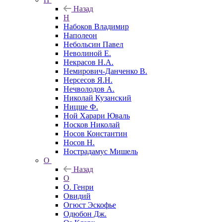
Назад
Н
Набоков Владимир
Наполеон
Небольсин Павел
Неволиной Е.
Некрасов Н.А.
Немирович-Данченко В.
Нерсесов Я.Н.
Нечволодов А.
Николай Кузанский
Ницше Ф.
Ной Харари Юваль
Носков Николай
Носов Константин
Носов Н.
Нострадамус Мишель
О
Назад
О
О. Генри
Овидий
Огюст Эскофье
Одюбон Дж.