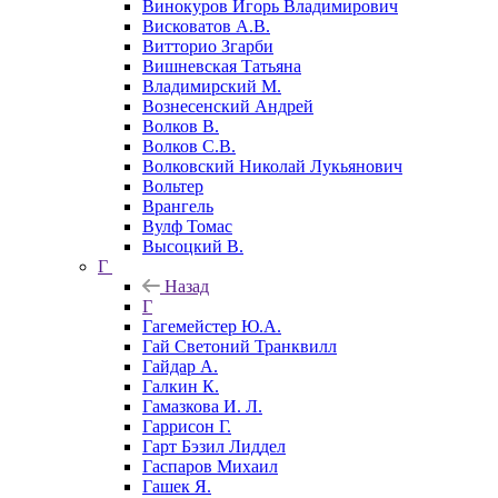
Винокуров Игорь Владимирович
Висковатов А.В.
Витторио Згарби
Вишневская Татьяна
Владимирский М.
Вознесенский Андрей
Волков В.
Волков С.В.
Волковский Николай Лукьянович
Вольтер
Врангель
Вулф Томас
Высоцкий В.
Г
Назад
Г
Гагемейстер Ю.А.
Гай Светоний Транквилл
Гайдар А.
Галкин К.
Гамазкова И. Л.
Гаррисон Г.
Гарт Бэзил Лиддел
Гаспаров Михаил
Гашек Я.