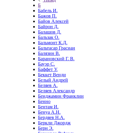
Б
Бабель И.
Бажов П.
Байов Алексей
Байрон Д.
Балашов Д.
Бальзак О.
Бальмонт К.Д.
Бальтасар Грасиан
Балязин В.
Барановский Г. В.
Бауэр С.
Баффет У.
Беккет Венди
Белый Андрей
Беляев А.
Беляев Александр
Бенджамин Франклин
Бенно
Бентам И.
Бенуа А.Н.
Бердяев Н.А.
Беркли Джордж
Берн Э.