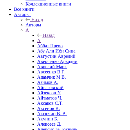
Коллекционные книги
Все книги
Авторы
Назад
Авторы
А
Назад
А
Аббат Прево
Абу Али Ибн Сина
Августин Аврелий
Аверченко Аркадий
Аврелий Марк
Авсеенко В.Г.
Адамчик М.В.
Азимов А.
Айвазовский
Айзексон У.
Айтматов Ч.
Аксаков С.Т.
Аксенов В.
Аксючиц В. В.
Акунин Б.
Алексеев Д.
Алексис де Токвиль