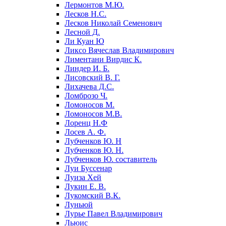
Лермонтов М.Ю.
Лесков Н.С.
Лесков Николай Семенович
Лесной Д.
Ли Куан Ю
Ликсо Вячеслав Владимирович
Лиментани Вирдис К.
Линдер И. Б.
Лисовский В. Г.
Лихачева Д.С.
Ломброзо Ч.
Ломоносов М.
Ломоносов М.В.
Лоренц Н.Ф
Лосев А. Ф.
Лубченков Ю. Н
Лубченков Ю. Н.
Лубченков Ю. составитель
Луи Буссенар
Луиза Хей
Лукин Е. В.
Лукомский В.К.
Луньюй
Лурье Павел Владимирович
Льюис