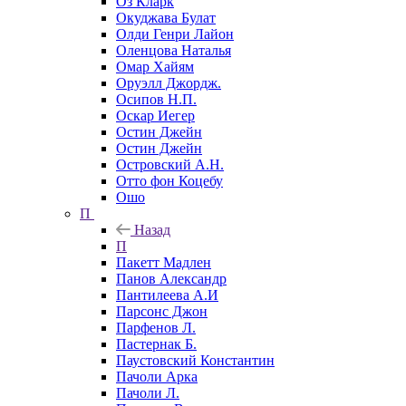
Оз Кларк
Окуджава Булат
Олди Генри Лайон
Оленцова Наталья
Омар Хайям
Оруэлл Джордж.
Осипов Н.П.
Оскар Иегер
Остин Джейн
Остин Джейн
Островский А.Н.
Отто фон Коцебу
Ошо
П
Назад
П
Пакетт Мадлен
Панов Александр
Пантилеева А.И
Парсонс Джон
Парфенов Л.
Пастернак Б.
Паустовский Константин
Пачоли Арка
Пачоли Л.