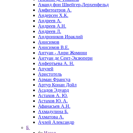
Аманд фон Швейгер-Лерхенфельд
Амфитеатров А.
Андерсен Х.К.
Андреев А.
Андреев А.Н.
Андреев Л.
Андроников Ираклий
Анисимов
Анисимов В.Е.
Антуан - Анри Жомини
Антуан де Сент-Экзюпери
Анфертьева А. Н.
Апулей
Аристотель
Арман Франсуа
Артур Конан Дойл
Асадов Эдуард
Астахов А. Ю.
Астахов Ю. А.
Афанасьев А.Н.
Ахмадулина Б.
Ахматова А.
Ачлей Александр
Б
Назад