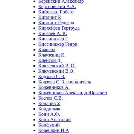
Керенский Александр
Керсновский А.А.
Кийосаки Роберт
Киплинг Р.
Киплинг Редьярд
Кирхейзен Гертруда
Киселев А. К.
Киссинджер Г.
Киссинджер Генри
Клавелл
Клаузевиц К.
Клейсон Д.
Ключевский В. О.
Ключевский В.О.
Кодзова С. З.
Кодзова С. З. составитель
Кожевников А.
Кожевников Александр Юрьевич
Козлов С.В.
Коллинз У.
Кондильяк
Кони А.Ф.
Кони Анатолий
Конфуций
Корешкин И.А