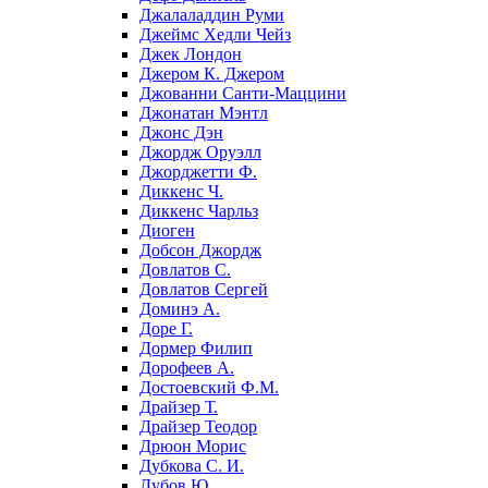
Джалаладдин Руми
Джеймс Хедли Чейз
Джек Лондон
Джером К. Джером
Джованни Санти-Маццини
Джонатан Мэнтл
Джонс Дэн
Джордж Оруэлл
Джорджетти Ф.
Диккенс Ч.
Диккенс Чарльз
Диоген
Добсон Джордж
Довлатов С.
Довлатов Сергей
Доминэ А.
Доре Г.
Дормер Филип
Дорофеев А.
Достоевский Ф.М.
Драйзер Т.
Драйзер Теодор
Дрюон Морис
Дубкова С. И.
Дубов Ю.