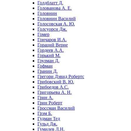
Голдблатт Д.
Голованова А. Е.
Головнин
Головнин Василий
Голосовская А. Ю.
Голсуорси Дж.
Гомер
Гончаров И.А.
Гораций Верне
Гордеев А.А.
Горький М.
Гоулман Д.
Гофман
Гранин Д.
Грегори Дэвид Робертс
Грибовский В. Ю.
Грибоедов А.С.
Григорьева А. Н.
Грин А.
Грин Роберт
Гроссман Василий
Грэм Б.
Гудман Тед
Гульд Дж.
Гумилев Л.Н.