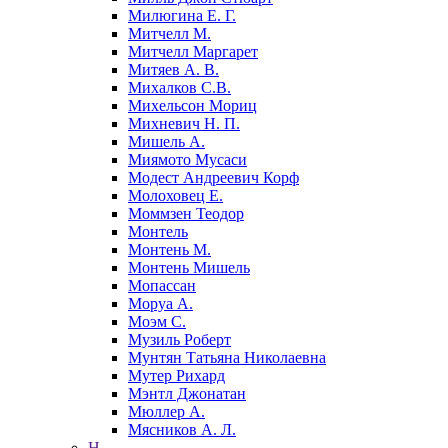
Милюгина Е. Г.
Митчелл М.
Митчелл Маргарет
Митяев А. В.
Михалков С.В.
Михельсон Мориц
Михневич Н. П.
Мишель А.
Миямото Мусаси
Модест Андреевич Корф
Молоховец Е.
Моммзен Теодор
Монтель
Монтень М.
Монтень Мишель
Мопассан
Моруа А.
Моэм С.
Музиль Роберт
Мунтян Татьяна Николаевна
Мутер Рихард
Мэнтл Джонатан
Мюллер А.
Мясников А. Л.
Н