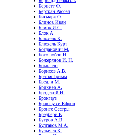
Бернардо Рафаэль
Бернетт Ф.
Бертран Рассел
Бисмарк О.
Блинов Иван
Блиох И.С.
Блок А.
Блюхель К.
Блюхель Курт
Богданович М.
Боголюбов Н.
Божерянов И. Н.
Боккаччо
Борисов А.В.
Братья Гримм
Бредли М.
Брикнер А.
Бродский И.
Брокгауз
Брокгауз и Ефрон
Бронте Сестры
Брэдбери Р.
Бугров А.В.
Булгаков М.А.
Булычев К.