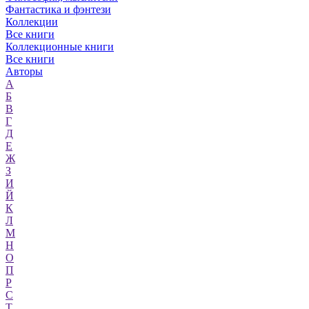
Фантастика и фэнтези
Коллекции
Все книги
Коллекционные книги
Все книги
Авторы
А
Б
В
Г
Д
Е
Ж
З
И
Й
К
Л
М
Н
О
П
Р
С
Т