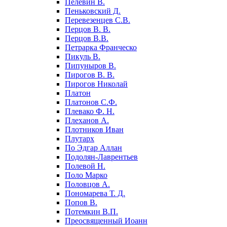
Пелевин В.
Пеньковский Д.
Перевезенцев С.В.
Перцов В. В.
Перцов В.В.
Петрарка Франческо
Пикуль В.
Пипуныров В.
Пирогов В. В.
Пирогов Николай
Платон
Платонов С.Ф.
Плевако Ф. Н.
Плеханов А.
Плотников Иван
Плутарх
По Эдгар Аллан
Подолян-Лаврентьев
Полевой Н.
Поло Марко
Половцов А.
Пономарева Т. Д.
Попов В.
Потемкин В.П.
Преосвященный Иоанн