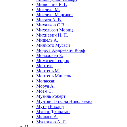
Милюгина Е. Г.
Митчелл М.
Митчелл Маргарет
Митяев А. В.
Михалков С.В.
Михельсон Мориц
Михневич Н. П.
Мишель А.
Миямото Мусаси
Модест Андреевич Корф
Молоховец Е.
Моммзен Теодор
Монтель
Монтень М.
Монтень Мишель
Мопассан
Моруа А.
Моэм С.
Музиль Роберт
Мунтян Татьяна Николаевна
Мутер Рихард
Мэнтл Джонатан
Мюллер А.
Мясников А. Л.
Н