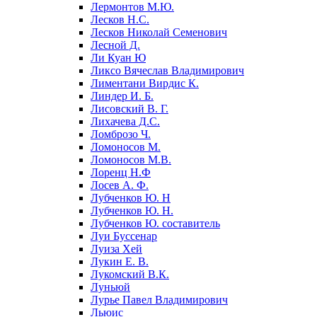
Лермонтов М.Ю.
Лесков Н.С.
Лесков Николай Семенович
Лесной Д.
Ли Куан Ю
Ликсо Вячеслав Владимирович
Лиментани Вирдис К.
Линдер И. Б.
Лисовский В. Г.
Лихачева Д.С.
Ломброзо Ч.
Ломоносов М.
Ломоносов М.В.
Лоренц Н.Ф
Лосев А. Ф.
Лубченков Ю. Н
Лубченков Ю. Н.
Лубченков Ю. составитель
Луи Буссенар
Луиза Хей
Лукин Е. В.
Лукомский В.К.
Луньюй
Лурье Павел Владимирович
Льюис