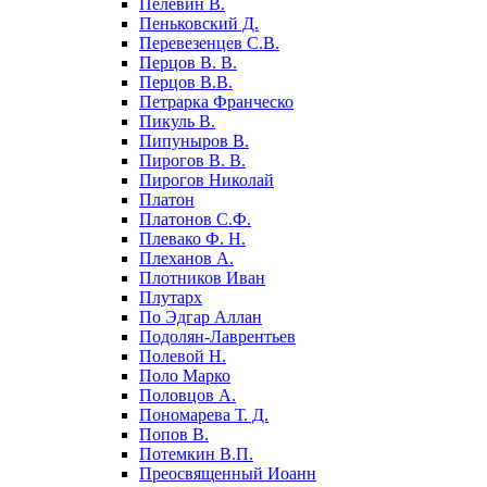
Пелевин В.
Пеньковский Д.
Перевезенцев С.В.
Перцов В. В.
Перцов В.В.
Петрарка Франческо
Пикуль В.
Пипуныров В.
Пирогов В. В.
Пирогов Николай
Платон
Платонов С.Ф.
Плевако Ф. Н.
Плеханов А.
Плотников Иван
Плутарх
По Эдгар Аллан
Подолян-Лаврентьев
Полевой Н.
Поло Марко
Половцов А.
Пономарева Т. Д.
Попов В.
Потемкин В.П.
Преосвященный Иоанн