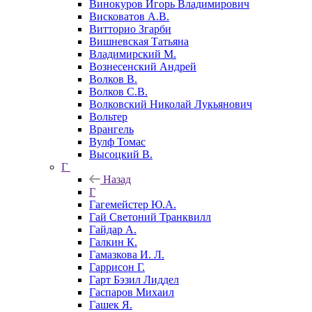
Винокуров Игорь Владимирович
Висковатов А.В.
Витторио Згарби
Вишневская Татьяна
Владимирский М.
Вознесенский Андрей
Волков В.
Волков С.В.
Волковский Николай Лукьянович
Вольтер
Врангель
Вулф Томас
Высоцкий В.
Г
Назад
Г
Гагемейстер Ю.А.
Гай Светоний Транквилл
Гайдар А.
Галкин К.
Гамазкова И. Л.
Гаррисон Г.
Гарт Бэзил Лиддел
Гаспаров Михаил
Гашек Я.