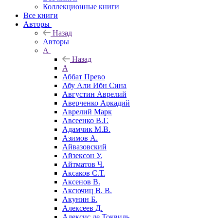
Коллекционные книги
Все книги
Авторы
Назад
Авторы
А
Назад
А
Аббат Прево
Абу Али Ибн Сина
Августин Аврелий
Аверченко Аркадий
Аврелий Марк
Авсеенко В.Г.
Адамчик М.В.
Азимов А.
Айвазовский
Айзексон У.
Айтматов Ч.
Аксаков С.Т.
Аксенов В.
Аксючиц В. В.
Акунин Б.
Алексеев Д.
Алексис де Токвиль