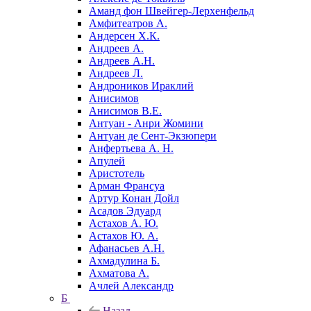
Аманд фон Швейгер-Лерхенфельд
Амфитеатров А.
Андерсен Х.К.
Андреев А.
Андреев А.Н.
Андреев Л.
Андроников Ираклий
Анисимов
Анисимов В.Е.
Антуан - Анри Жомини
Антуан де Сент-Экзюпери
Анфертьева А. Н.
Апулей
Аристотель
Арман Франсуа
Артур Конан Дойл
Асадов Эдуард
Астахов А. Ю.
Астахов Ю. А.
Афанасьев А.Н.
Ахмадулина Б.
Ахматова А.
Ачлей Александр
Б
Назад