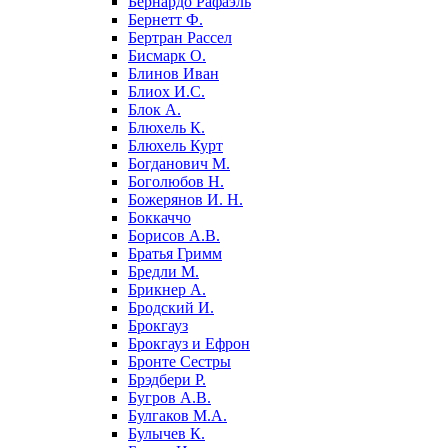
Бернардо Рафаэль
Бернетт Ф.
Бертран Рассел
Бисмарк О.
Блинов Иван
Блиох И.С.
Блок А.
Блюхель К.
Блюхель Курт
Богданович М.
Боголюбов Н.
Божерянов И. Н.
Боккаччо
Борисов А.В.
Братья Гримм
Бредли М.
Брикнер А.
Бродский И.
Брокгауз
Брокгауз и Ефрон
Бронте Сестры
Брэдбери Р.
Бугров А.В.
Булгаков М.А.
Булычев К.