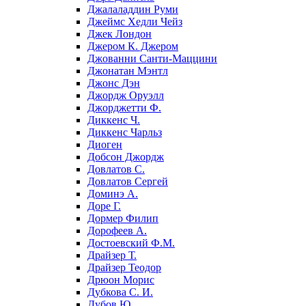
Джалаладдин Руми
Джеймс Хедли Чейз
Джек Лондон
Джером К. Джером
Джованни Санти-Маццини
Джонатан Мэнтл
Джонс Дэн
Джордж Оруэлл
Джорджетти Ф.
Диккенс Ч.
Диккенс Чарльз
Диоген
Добсон Джордж
Довлатов С.
Довлатов Сергей
Доминэ А.
Доре Г.
Дормер Филип
Дорофеев А.
Достоевский Ф.М.
Драйзер Т.
Драйзер Теодор
Дрюон Морис
Дубкова С. И.
Дубов Ю.