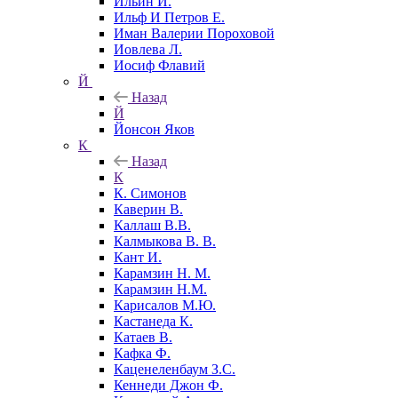
Ильин И.
Ильф И Петров Е.
Иман Валерии Пороховой
Иовлева Л.
Иосиф Флавий
Й
Назад
Й
Йонсон Яков
К
Назад
К
К. Симонов
Каверин В.
Каллаш В.В.
Калмыкова В. В.
Кант И.
Карамзин Н. М.
Карамзин Н.М.
Карисалов М.Ю.
Кастанеда К.
Катаев В.
Кафка Ф.
Каценеленбаум З.С.
Кеннеди Джон Ф.