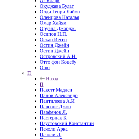
Оз Кларк
Окуджава Булат
Олди Генри Лайон
Оленцова Наталья
Омар Хайям
Оруэлл Джордж.
Осипов Н.П.
Оскар Иегер
Остин Джейн
Остин Джейн
Островский А.Н.
Отто фон Коцебу
Ошо
П
Назад
П
Пакетт Мадлен
Панов Александр
Пантилеева А.И
Парсонс Джон
Парфенов Л.
Пастернак Б.
Паустовский Константин
Пачоли Арка
Пачоли Л.