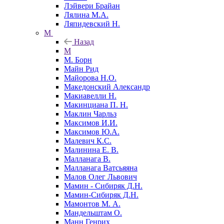
Лэйвери Брайан
Лялина М.А.
Ляпидевский Н.
М
Назад
М
М. Борн
Майн Рид
Майорова Н.О.
Македонский Александр
Макиавелли Н.
Макинциана П. Н.
Маклин Чарльз
Максимов И.И.
Максимов Ю.А.
Малевич К.С.
Малинина Е. В.
Малланага В.
Малланага Ватсьяяна
Малов Олег Львович
Мамин - Сибиряк Д.Н.
Мамин-Сибиряк Д.Н.
Мамонтов М. А.
Мандельштам О.
Манн Генрих