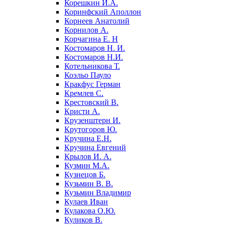
Корешкин И.А.
Коринфский Аполлон
Корнеев Анатолий
Корнилов А.
Корчагина Е. Н
Костомаров Н. И.
Костомаров Н.И.
Котельникова Т.
Коэльо Пауло
Кракфус Герман
Кремлев С.
Крестовский В.
Кристи А.
Крузенштерн И.
Крутогоров Ю.
Кручина Е.Н.
Кручина Евгений
Крылов И. А.
Кузмин М.А.
Кузнецов Б.
Кузьмин В. В.
Кузьмин Владимир
Кулаев Иван
Кулакова О.Ю.
Куликов В.