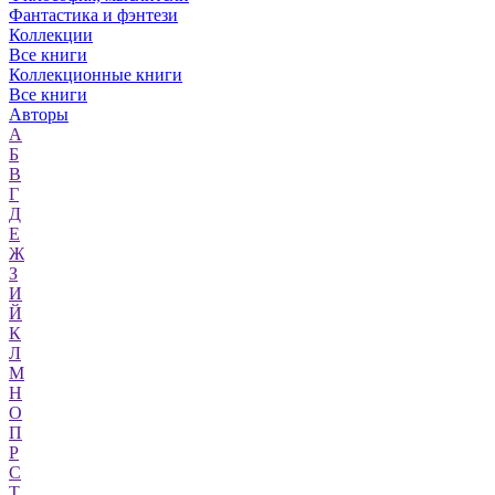
Фантастика и фэнтези
Коллекции
Все книги
Коллекционные книги
Все книги
Авторы
А
Б
В
Г
Д
Е
Ж
З
И
Й
К
Л
М
Н
О
П
Р
С
Т