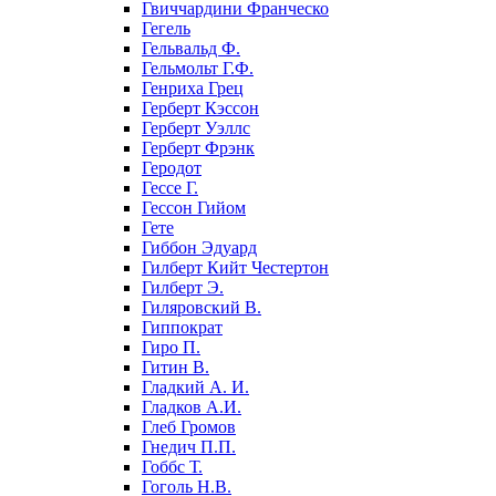
Гвиччардини Франческо
Гегель
Гельвальд Ф.
Гельмольт Г.Ф.
Генриха Грец
Герберт Кэссон
Герберт Уэллс
Герберт Фрэнк
Геродот
Гессе Г.
Гессон Гийом
Гете
Гиббон Эдуард
Гилберт Кийт Честертон
Гилберт Э.
Гиляровский В.
Гиппократ
Гиро П.
Гитин В.
Гладкий А. И.
Гладков А.И.
Глеб Громов
Гнедич П.П.
Гоббс Т.
Гоголь Н.В.