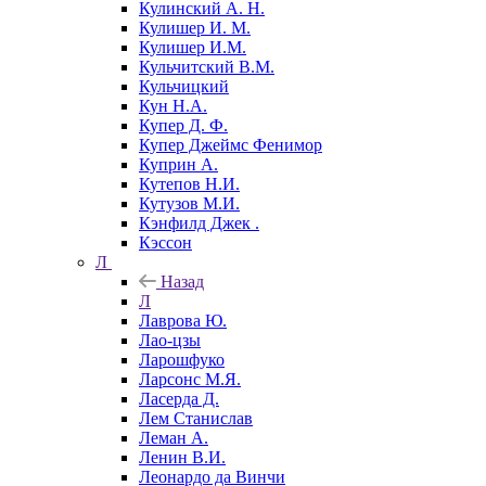
Кулинский А. Н.
Кулишер И. М.
Кулишер И.М.
Кульчитский В.М.
Кульчицкий
Кун Н.А.
Купер Д. Ф.
Купер Джеймс Фенимор
Куприн А.
Кутепов Н.И.
Кутузов М.И.
Кэнфилд Джек .
Кэссон
Л
Назад
Л
Лаврова Ю.
Лао-цзы
Ларошфуко
Ларсонс М.Я.
Ласерда Д.
Лем Станислав
Леман А.
Ленин В.И.
Леонардо да Винчи