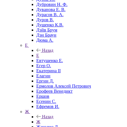
Дубровин Н. Ф.
Дуванова Е. В.
Дурасов В. А.
Дуров В.
Душенко К.В.
Дэйв Брум
Дэн Браун
Дюма А.
Е
Назад
Е
Евтушенко Е.
Егер О.
Екатерина II
Елагин
Ергин Д.
Ермолов Алексей Петрович
Ерофеев Венедикт
Ершов
Есенин С.
Ефремов И.
Ж
Назад
Ж
Жаколио Л.