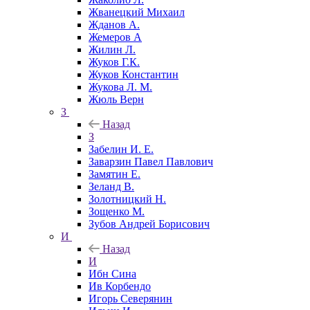
Жванецкий Михаил
Жданов А.
Жемеров А
Жилин Л.
Жуков Г.К.
Жуков Константин
Жукова Л. М.
Жюль Верн
З
Назад
З
Забелин И. Е.
Заварзин Павел Павлович
Замятин Е.
Зеланд В.
Золотницкий Н.
Зощенко М.
Зубов Андрей Борисович
И
Назад
И
Ибн Сина
Ив Корбендо
Игорь Северянин