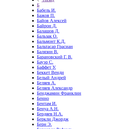
Б
Бабель И.
Бажов П.
Байов Алексей
Байрон Д.
Балашов Д.
Бальзак О.
Бальмонт К.Д.
Бальтасар Грасиан
Балязин В.
Барановский Г. В.
Бауэр С.
Баффет У.
Беккет Венди
Белый Андрей
Беляев А.
Беляев Александр
Бенджамин Франклин
Бенно
Бентам И.
Бенуа А.Н.
Бердяев Н.А.
Беркли Джордж
Берн Э.