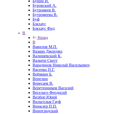
Бунин И.
Буровский А.
Бутромеев В.
Бутромеева В.
Буф
Бэкхаус
Бэкхаус Фид
В
Назад
В
Вавилов М.П.
Вазари Джорджо
Валишевский К.
Вальтер Скотт
Варадинов Николай Васильевич
Васенко П.Г.
Веймарн Б.
Венелин
Вересаев В.
Веретенников Василий
Веселаго Феодосий
Визбор Юрий
Вильгельм Гауф
Винклер П.П.
Виноградский