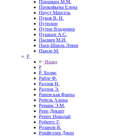
Пришвин М.М.
Прокофьева Елена
Пруст Марсель
Пуков В. Н.
Путилин
Путин Владимир
Пушкин А.С.
Пыляев М.И.
Пьер-Шарль Левек
Пьюзо М.
Р
Назад
Р
Р. Холмс
Рабле Ф.
Радлов Н.
Радлов Э.
Раневская Фаина
Ребель Алина
Ремарк Э.М.
Рене Декарт
Рерих Николай
Робертс Г.
Розанов В.
Рокфеллер Джон