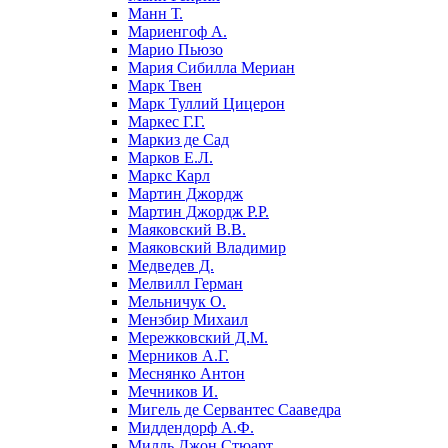
Манн Т.
Мариенгоф А.
Марио Пьюзо
Мария Сибилла Мериан
Марк Твен
Марк Туллий Цицерон
Маркес Г.Г.
Маркиз де Сад
Марков Е.Л.
Маркс Карл
Мартин Джордж
Мартин Джордж Р.Р.
Маяковский В.В.
Маяковский Владимир
Медведев Д.
Мелвилл Герман
Мельничук О.
Мензбир Михаил
Мережковский Д.М.
Мерников А.Г.
Меснянко Антон
Мечников И.
Мигель де Сервантес Сааведра
Миддендорф А.Ф.
Милль Джон Стюарт