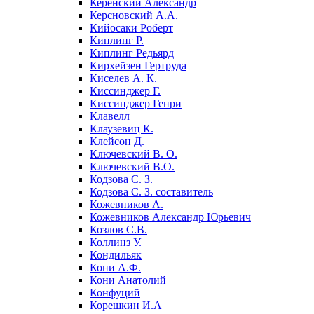
Керенский Александр
Керсновский А.А.
Кийосаки Роберт
Киплинг Р.
Киплинг Редьярд
Кирхейзен Гертруда
Киселев А. К.
Киссинджер Г.
Киссинджер Генри
Клавелл
Клаузевиц К.
Клейсон Д.
Ключевский В. О.
Ключевский В.О.
Кодзова С. З.
Кодзова С. З. составитель
Кожевников А.
Кожевников Александр Юрьевич
Козлов С.В.
Коллинз У.
Кондильяк
Кони А.Ф.
Кони Анатолий
Конфуций
Корешкин И.А