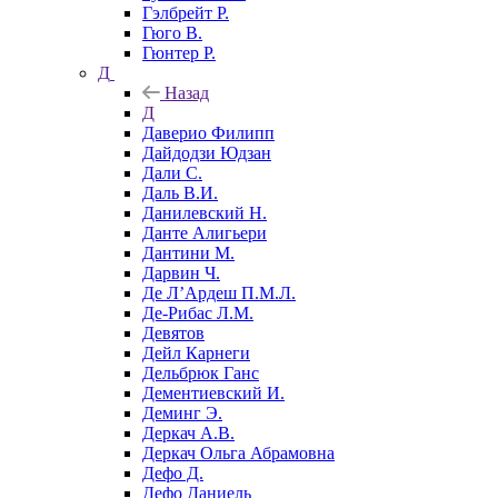
Гэлбрейт Р.
Гюго В.
Гюнтер Р.
Д
Назад
Д
Даверио Филипп
Дайдодзи Юдзан
Дали С.
Даль В.И.
Данилевский Н.
Данте Алигьери
Дантини М.
Дарвин Ч.
Де Л’Ардеш П.М.Л.
Де-Рибас Л.М.
Девятов
Дейл Карнеги
Дельбрюк Ганс
Дементиевский И.
Деминг Э.
Деркач А.В.
Деркач Ольга Абрамовна
Дефо Д.
Дефо Даниель