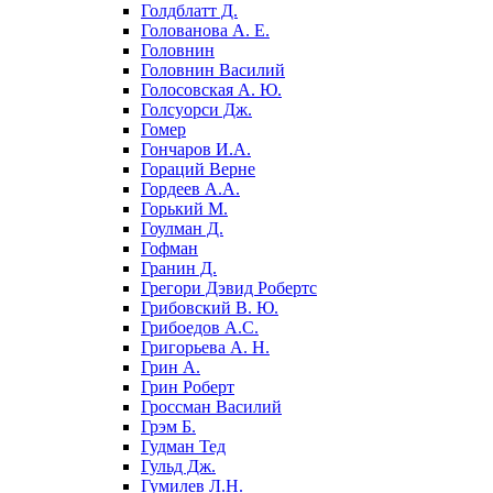
Голдблатт Д.
Голованова А. Е.
Головнин
Головнин Василий
Голосовская А. Ю.
Голсуорси Дж.
Гомер
Гончаров И.А.
Гораций Верне
Гордеев А.А.
Горький М.
Гоулман Д.
Гофман
Гранин Д.
Грегори Дэвид Робертс
Грибовский В. Ю.
Грибоедов А.С.
Григорьева А. Н.
Грин А.
Грин Роберт
Гроссман Василий
Грэм Б.
Гудман Тед
Гульд Дж.
Гумилев Л.Н.