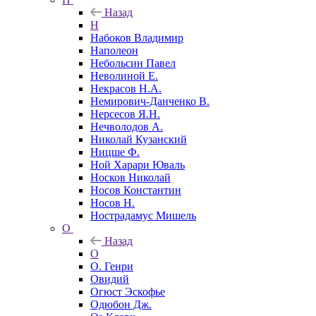
Назад
Н
Набоков Владимир
Наполеон
Небольсин Павел
Неволиной Е.
Некрасов Н.А.
Немирович-Данченко В.
Нерсесов Я.Н.
Нечволодов А.
Николай Кузанский
Ницше Ф.
Ной Харари Юваль
Носков Николай
Носов Константин
Носов Н.
Нострадамус Мишель
О
Назад
О
О. Генри
Овидий
Огюст Эскофье
Одюбон Дж.