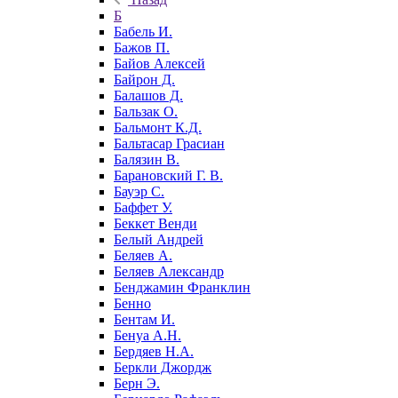
Б
Бабель И.
Бажов П.
Байов Алексей
Байрон Д.
Балашов Д.
Бальзак О.
Бальмонт К.Д.
Бальтасар Грасиан
Балязин В.
Барановский Г. В.
Бауэр С.
Баффет У.
Беккет Венди
Белый Андрей
Беляев А.
Беляев Александр
Бенджамин Франклин
Бенно
Бентам И.
Бенуа А.Н.
Бердяев Н.А.
Беркли Джордж
Берн Э.