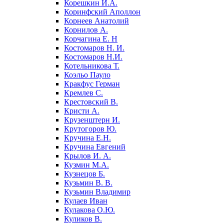
Корешкин И.А.
Коринфский Аполлон
Корнеев Анатолий
Корнилов А.
Корчагина Е. Н
Костомаров Н. И.
Костомаров Н.И.
Котельникова Т.
Коэльо Пауло
Кракфус Герман
Кремлев С.
Крестовский В.
Кристи А.
Крузенштерн И.
Крутогоров Ю.
Кручина Е.Н.
Кручина Евгений
Крылов И. А.
Кузмин М.А.
Кузнецов Б.
Кузьмин В. В.
Кузьмин Владимир
Кулаев Иван
Кулакова О.Ю.
Куликов В.