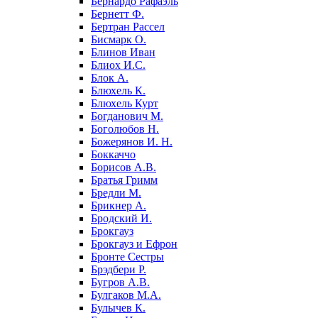
Бернардо Рафаэль
Бернетт Ф.
Бертран Рассел
Бисмарк О.
Блинов Иван
Блиох И.С.
Блок А.
Блюхель К.
Блюхель Курт
Богданович М.
Боголюбов Н.
Божерянов И. Н.
Боккаччо
Борисов А.В.
Братья Гримм
Бредли М.
Брикнер А.
Бродский И.
Брокгауз
Брокгауз и Ефрон
Бронте Сестры
Брэдбери Р.
Бугров А.В.
Булгаков М.А.
Булычев К.