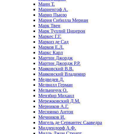
Манн Т.
Мариенгоф А.
Марио Пьюзо
Мария Сибилла Мериан
Марк Твен
Марк Туллий Цицерон
Маркес Г.Г.
Маркиз де Сад
Марков Е.Л.
Маркс Карл
Мартин Джордж
Мартин Джордж Р.Р.
Маяковский В.В.
Маяковский Владимир
Медведев Д.
Мелвилл Герман
Мельничук О.
Мензбир Михаил
Мережковский Д.М.
Мерников А.Г.
Меснянко Антон
Мечников И.
Мигель де Сервантес Сааведра
Миддендорф А.Ф.
Милль Джон Стюарт