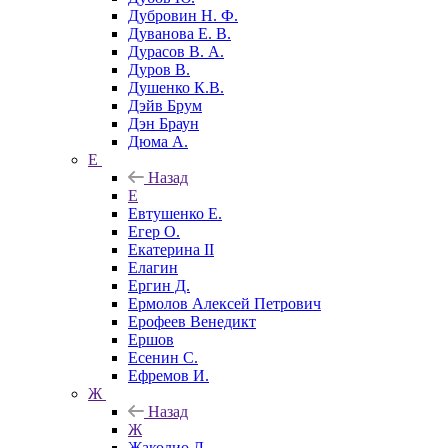
Дубровин Н. Ф.
Дуванова Е. В.
Дурасов В. А.
Дуров В.
Душенко К.В.
Дэйв Брум
Дэн Браун
Дюма А.
Е
Назад
Е
Евтушенко Е.
Егер О.
Екатерина II
Елагин
Ергин Д.
Ермолов Алексей Петрович
Ерофеев Венедикт
Ершов
Есенин С.
Ефремов И.
Ж
Назад
Ж
Жаколио Л.