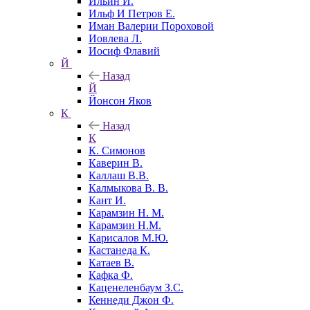
Ильин И.
Ильф И Петров Е.
Иман Валерии Пороховой
Иовлева Л.
Иосиф Флавий
Й
Назад
Й
Йонсон Яков
К
Назад
К
К. Симонов
Каверин В.
Каллаш В.В.
Калмыкова В. В.
Кант И.
Карамзин Н. М.
Карамзин Н.М.
Карисалов М.Ю.
Кастанеда К.
Катаев В.
Кафка Ф.
Каценеленбаум З.С.
Кеннеди Джон Ф.