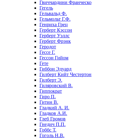
Гвиччардини Франческо
Гегель
Гельвальд Ф.
Гельмольт Г.Ф.
Генриха Грец
Герберт Кэссон
Герберт Уэллс
Герберт Фрэнк
Геродот
Гессе Г.
Гессон Гийом
Гете
Гиббон Эдуард
Гилберт Кийт Честертон
Гилберт Э.
Гиляровский В.
Гиппократ
Гиро П.
Гитин В.
Гладкий А. И.
Гладков А.И.
Глеб Громов
Гнедич П.П.
Гоббс Т.
Гоголь Н.В.