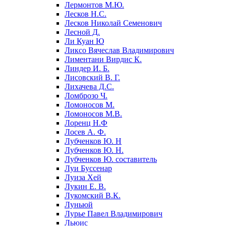
Лермонтов М.Ю.
Лесков Н.С.
Лесков Николай Семенович
Лесной Д.
Ли Куан Ю
Ликсо Вячеслав Владимирович
Лиментани Вирдис К.
Линдер И. Б.
Лисовский В. Г.
Лихачева Д.С.
Ломброзо Ч.
Ломоносов М.
Ломоносов М.В.
Лоренц Н.Ф
Лосев А. Ф.
Лубченков Ю. Н
Лубченков Ю. Н.
Лубченков Ю. составитель
Луи Буссенар
Луиза Хей
Лукин Е. В.
Лукомский В.К.
Луньюй
Лурье Павел Владимирович
Льюис