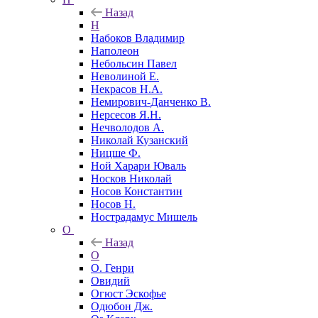
Назад
Н
Набоков Владимир
Наполеон
Небольсин Павел
Неволиной Е.
Некрасов Н.А.
Немирович-Данченко В.
Нерсесов Я.Н.
Нечволодов А.
Николай Кузанский
Ницше Ф.
Ной Харари Юваль
Носков Николай
Носов Константин
Носов Н.
Нострадамус Мишель
О
Назад
О
О. Генри
Овидий
Огюст Эскофье
Одюбон Дж.