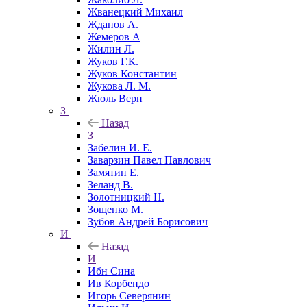
Жванецкий Михаил
Жданов А.
Жемеров А
Жилин Л.
Жуков Г.К.
Жуков Константин
Жукова Л. М.
Жюль Верн
З
Назад
З
Забелин И. Е.
Заварзин Павел Павлович
Замятин Е.
Зеланд В.
Золотницкий Н.
Зощенко М.
Зубов Андрей Борисович
И
Назад
И
Ибн Сина
Ив Корбендо
Игорь Северянин