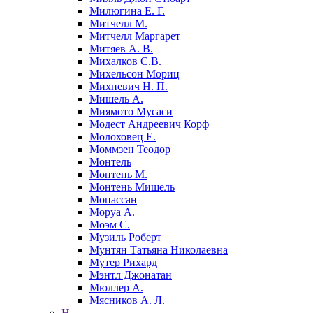
Милюгина Е. Г.
Митчелл М.
Митчелл Маргарет
Митяев А. В.
Михалков С.В.
Михельсон Мориц
Михневич Н. П.
Мишель А.
Миямото Мусаси
Модест Андреевич Корф
Молоховец Е.
Моммзен Теодор
Монтель
Монтень М.
Монтень Мишель
Мопассан
Моруа А.
Моэм С.
Музиль Роберт
Мунтян Татьяна Николаевна
Мутер Рихард
Мэнтл Джонатан
Мюллер А.
Мясников А. Л.
Н