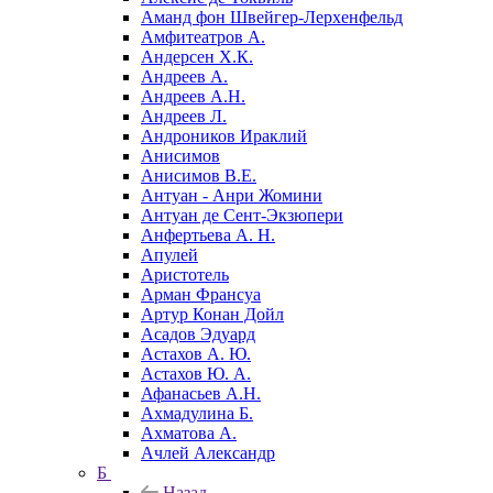
Аманд фон Швейгер-Лерхенфельд
Амфитеатров А.
Андерсен Х.К.
Андреев А.
Андреев А.Н.
Андреев Л.
Андроников Ираклий
Анисимов
Анисимов В.Е.
Антуан - Анри Жомини
Антуан де Сент-Экзюпери
Анфертьева А. Н.
Апулей
Аристотель
Арман Франсуа
Артур Конан Дойл
Асадов Эдуард
Астахов А. Ю.
Астахов Ю. А.
Афанасьев А.Н.
Ахмадулина Б.
Ахматова А.
Ачлей Александр
Б
Назад