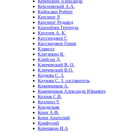
Керенский Александр
Керсновский А.А.
Кийосаки Роберт
Киплинг Р.
Киплинг Редьярд
Кирхейзен Гертруда
Киселев А. К.
Киссинджер Г.
Киссинджер Генри
Клавелл
Клаузевиц К.
Клейсон Д.
Ключевский В. О.
Ключевский В.О.
Кодзова С. З.
Кодзова С. З. составитель
Кожевников А.
Кожевников Александр Юрьевич
Козлов С.В.
Коллинз У.
Кондильяк
Кони А.Ф.
Кони Анатолий
Конфуций
Корешкин И.А