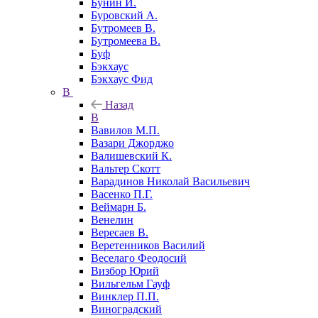
Бунин И.
Буровский А.
Бутромеев В.
Бутромеева В.
Буф
Бэкхаус
Бэкхаус Фид
В
Назад
В
Вавилов М.П.
Вазари Джорджо
Валишевский К.
Вальтер Скотт
Варадинов Николай Васильевич
Васенко П.Г.
Веймарн Б.
Венелин
Вересаев В.
Веретенников Василий
Веселаго Феодосий
Визбор Юрий
Вильгельм Гауф
Винклер П.П.
Виноградский