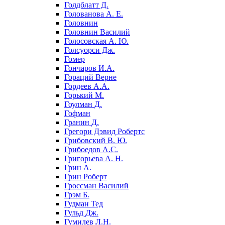
Голдблатт Д.
Голованова А. Е.
Головнин
Головнин Василий
Голосовская А. Ю.
Голсуорси Дж.
Гомер
Гончаров И.А.
Гораций Верне
Гордеев А.А.
Горький М.
Гоулман Д.
Гофман
Гранин Д.
Грегори Дэвид Робертс
Грибовский В. Ю.
Грибоедов А.С.
Григорьева А. Н.
Грин А.
Грин Роберт
Гроссман Василий
Грэм Б.
Гудман Тед
Гульд Дж.
Гумилев Л.Н.