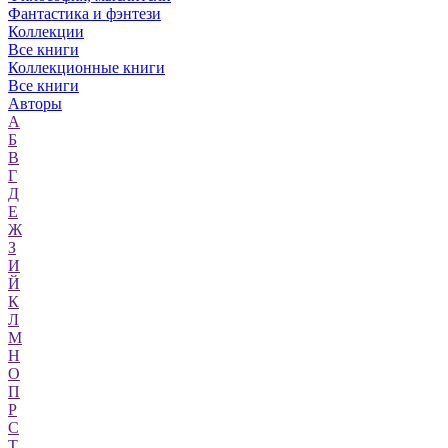
Фантастика и фэнтези
Коллекции
Все книги
Коллекционные книги
Все книги
Авторы
А
Б
В
Г
Д
Е
Ж
З
И
Й
К
Л
М
Н
О
П
Р
С
Т