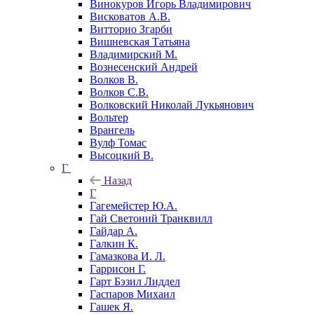
Винокуров Игорь Владимирович
Висковатов А.В.
Витторио Згарби
Вишневская Татьяна
Владимирский М.
Вознесенский Андрей
Волков В.
Волков С.В.
Волковский Николай Лукьянович
Вольтер
Врангель
Вулф Томас
Высоцкий В.
Г
Назад
Г
Гагемейстер Ю.А.
Гай Светоний Транквилл
Гайдар А.
Галкин К.
Гамазкова И. Л.
Гаррисон Г.
Гарт Бэзил Лиддел
Гаспаров Михаил
Гашек Я.