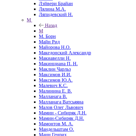
Лэйвери Брайан
Лялина М.А.
Ляпидевский Н.
М
Назад
М
М. Борн
Майн Рид
Майорова Н.О.
Македонский Александр
Макиавелли Н.
Макинциана П. Н.
Маклин Чарльз
Максимов И.И.
Максимов Ю.А.
Малевич К.С.
Малинина Е. В.
Малланага В.
Малланага Ватсьяяна
Малов Олег Львович
Мамин - Сибиряк Д.Н.
Мамин-Сибиряк Д.Н.
Мамонтов М. А.
Мандельштам О.
Манн Генрих