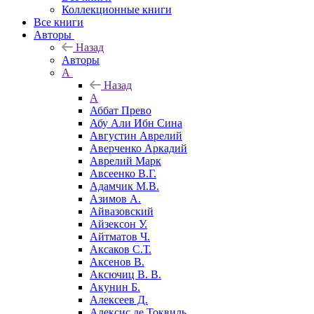
Коллекционные книги
Все книги
Авторы
Назад
Авторы
А
Назад
А
Аббат Прево
Абу Али Ибн Сина
Августин Аврелий
Аверченко Аркадий
Аврелий Марк
Авсеенко В.Г.
Адамчик М.В.
Азимов А.
Айвазовский
Айзексон У.
Айтматов Ч.
Аксаков С.Т.
Аксенов В.
Аксючиц В. В.
Акунин Б.
Алексеев Д.
Алексис де Токвиль