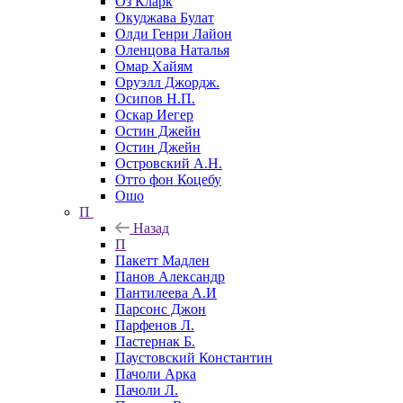
Оз Кларк
Окуджава Булат
Олди Генри Лайон
Оленцова Наталья
Омар Хайям
Оруэлл Джордж.
Осипов Н.П.
Оскар Иегер
Остин Джейн
Остин Джейн
Островский А.Н.
Отто фон Коцебу
Ошо
П
Назад
П
Пакетт Мадлен
Панов Александр
Пантилеева А.И
Парсонс Джон
Парфенов Л.
Пастернак Б.
Паустовский Константин
Пачоли Арка
Пачоли Л.