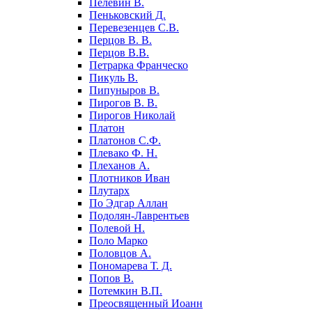
Пелевин В.
Пеньковский Д.
Перевезенцев С.В.
Перцов В. В.
Перцов В.В.
Петрарка Франческо
Пикуль В.
Пипуныров В.
Пирогов В. В.
Пирогов Николай
Платон
Платонов С.Ф.
Плевако Ф. Н.
Плеханов А.
Плотников Иван
Плутарх
По Эдгар Аллан
Подолян-Лаврентьев
Полевой Н.
Поло Марко
Половцов А.
Пономарева Т. Д.
Попов В.
Потемкин В.П.
Преосвященный Иоанн