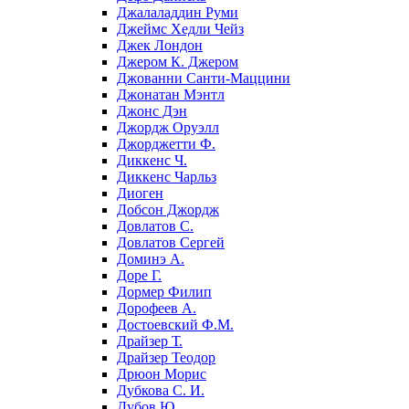
Джалаладдин Руми
Джеймс Хедли Чейз
Джек Лондон
Джером К. Джером
Джованни Санти-Маццини
Джонатан Мэнтл
Джонс Дэн
Джордж Оруэлл
Джорджетти Ф.
Диккенс Ч.
Диккенс Чарльз
Диоген
Добсон Джордж
Довлатов С.
Довлатов Сергей
Доминэ А.
Доре Г.
Дормер Филип
Дорофеев А.
Достоевский Ф.М.
Драйзер Т.
Драйзер Теодор
Дрюон Морис
Дубкова С. И.
Дубов Ю.