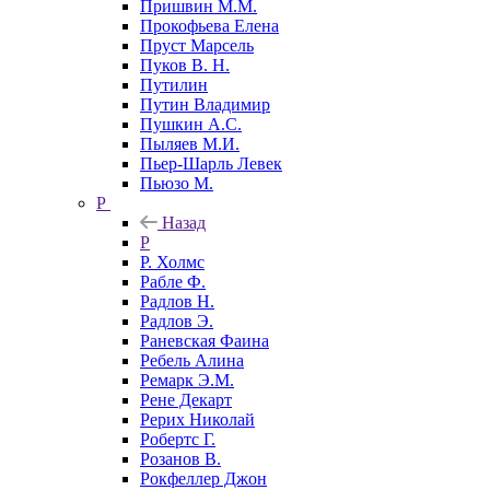
Пришвин М.М.
Прокофьева Елена
Пруст Марсель
Пуков В. Н.
Путилин
Путин Владимир
Пушкин А.С.
Пыляев М.И.
Пьер-Шарль Левек
Пьюзо М.
Р
Назад
Р
Р. Холмс
Рабле Ф.
Радлов Н.
Радлов Э.
Раневская Фаина
Ребель Алина
Ремарк Э.М.
Рене Декарт
Рерих Николай
Робертс Г.
Розанов В.
Рокфеллер Джон