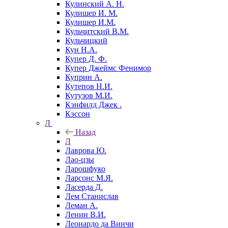
Кулинский А. Н.
Кулишер И. М.
Кулишер И.М.
Кульчитский В.М.
Кульчицкий
Кун Н.А.
Купер Д. Ф.
Купер Джеймс Фенимор
Куприн А.
Кутепов Н.И.
Кутузов М.И.
Кэнфилд Джек .
Кэссон
Л
Назад
Л
Лаврова Ю.
Лао-цзы
Ларошфуко
Ларсонс М.Я.
Ласерда Д.
Лем Станислав
Леман А.
Ленин В.И.
Леонардо да Винчи