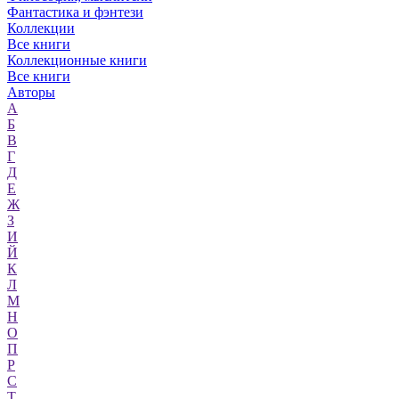
Фантастика и фэнтези
Коллекции
Все книги
Коллекционные книги
Все книги
Авторы
А
Б
В
Г
Д
Е
Ж
З
И
Й
К
Л
М
Н
О
П
Р
С
Т