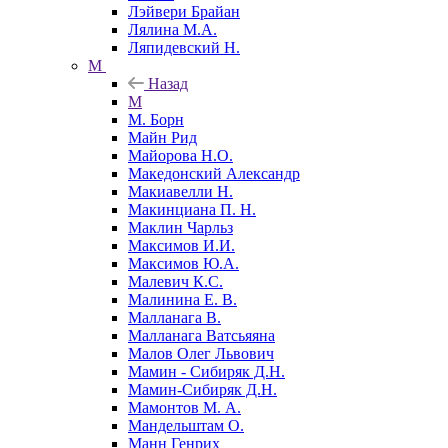
Лэйвери Брайан
Лялина М.А.
Ляпидевский Н.
М
Назад
М
М. Борн
Майн Рид
Майорова Н.О.
Македонский Александр
Макиавелли Н.
Макинциана П. Н.
Маклин Чарльз
Максимов И.И.
Максимов Ю.А.
Малевич К.С.
Малинина Е. В.
Малланага В.
Малланага Ватсьяяна
Малов Олег Львович
Мамин - Сибиряк Д.Н.
Мамин-Сибиряк Д.Н.
Мамонтов М. А.
Мандельштам О.
Манн Генрих