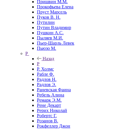
Пришвин М.М.
Прокофьева Елена
Пруст Марсель
Пуков В. Н.
Путилин
Путин Владимир
Пушкин А.С.
Пыляев М.И.
Пьер-Шарль Левек
Пьюзо М.
Р
Назад
Р
Р. Холмс
Рабле Ф.
Радлов Н.
Радлов Э.
Раневская Фаина
Ребель Алина
Ремарк Э.М.
Рене Декарт
Рерих Николай
Робертс Г.
Розанов В.
Рокфеллер Джон