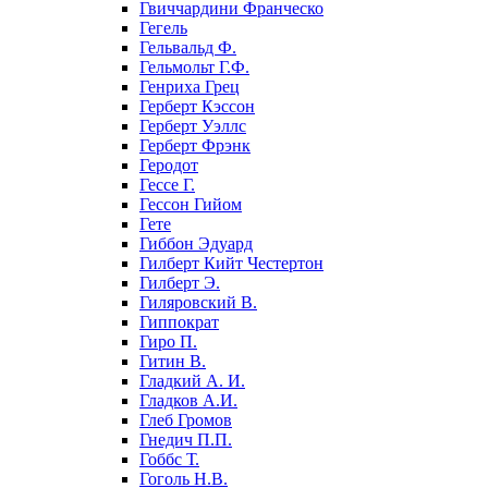
Гвиччардини Франческо
Гегель
Гельвальд Ф.
Гельмольт Г.Ф.
Генриха Грец
Герберт Кэссон
Герберт Уэллс
Герберт Фрэнк
Геродот
Гессе Г.
Гессон Гийом
Гете
Гиббон Эдуард
Гилберт Кийт Честертон
Гилберт Э.
Гиляровский В.
Гиппократ
Гиро П.
Гитин В.
Гладкий А. И.
Гладков А.И.
Глеб Громов
Гнедич П.П.
Гоббс Т.
Гоголь Н.В.