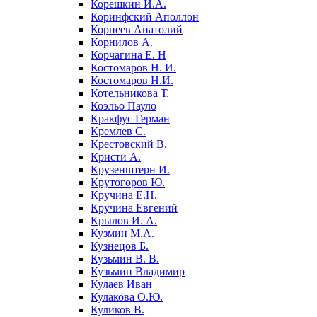
Корешкин И.А.
Коринфский Аполлон
Корнеев Анатолий
Корнилов А.
Корчагина Е. Н
Костомаров Н. И.
Костомаров Н.И.
Котельникова Т.
Коэльо Пауло
Кракфус Герман
Кремлев С.
Крестовский В.
Кристи А.
Крузенштерн И.
Крутогоров Ю.
Кручина Е.Н.
Кручина Евгений
Крылов И. А.
Кузмин М.А.
Кузнецов Б.
Кузьмин В. В.
Кузьмин Владимир
Кулаев Иван
Кулакова О.Ю.
Куликов В.