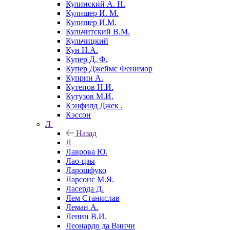
Кулинский А. Н.
Кулишер И. М.
Кулишер И.М.
Кульчитский В.М.
Кульчицкий
Кун Н.А.
Купер Д. Ф.
Купер Джеймс Фенимор
Куприн А.
Кутепов Н.И.
Кутузов М.И.
Кэнфилд Джек .
Кэссон
Л
Назад
Л
Лаврова Ю.
Лао-цзы
Ларошфуко
Ларсонс М.Я.
Ласерда Д.
Лем Станислав
Леман А.
Ленин В.И.
Леонардо да Винчи