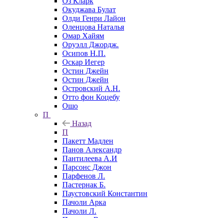
Оз Кларк
Окуджава Булат
Олди Генри Лайон
Оленцова Наталья
Омар Хайям
Оруэлл Джордж.
Осипов Н.П.
Оскар Иегер
Остин Джейн
Остин Джейн
Островский А.Н.
Отто фон Коцебу
Ошо
П
Назад
П
Пакетт Мадлен
Панов Александр
Пантилеева А.И
Парсонс Джон
Парфенов Л.
Пастернак Б.
Паустовский Константин
Пачоли Арка
Пачоли Л.