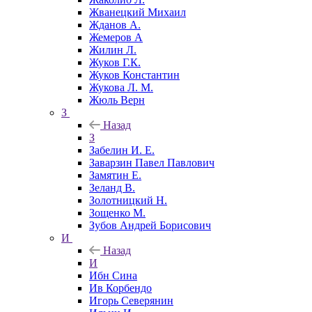
Жванецкий Михаил
Жданов А.
Жемеров А
Жилин Л.
Жуков Г.К.
Жуков Константин
Жукова Л. М.
Жюль Верн
З
Назад
З
Забелин И. Е.
Заварзин Павел Павлович
Замятин Е.
Зеланд В.
Золотницкий Н.
Зощенко М.
Зубов Андрей Борисович
И
Назад
И
Ибн Сина
Ив Корбендо
Игорь Северянин