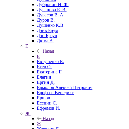
Дубровин Н. Ф.
Дуванова Е. В.
Дурасов В. А.
Дуров В.
Душенко К.В.
Дэйв Брум
Дэн Браун
Дюма А.
Е
Назад
Е
Евтушенко Е.
Егер О.
Екатерина II
Елагин
Ергин Д.
Ермолов Алексей Петрович
Ерофеев Венедикт
Ершов
Есенин С.
Ефремов И.
Ж
Назад
Ж
Жаколио Л.