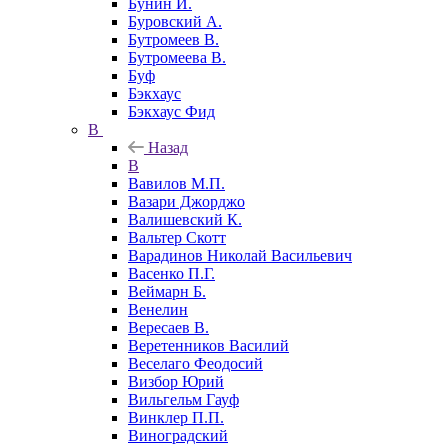
Бунин И.
Буровский А.
Бутромеев В.
Бутромеева В.
Буф
Бэкхаус
Бэкхаус Фид
В
Назад
В
Вавилов М.П.
Вазари Джорджо
Валишевский К.
Вальтер Скотт
Варадинов Николай Васильевич
Васенко П.Г.
Веймарн Б.
Венелин
Вересаев В.
Веретенников Василий
Веселаго Феодосий
Визбор Юрий
Вильгельм Гауф
Винклер П.П.
Виноградский