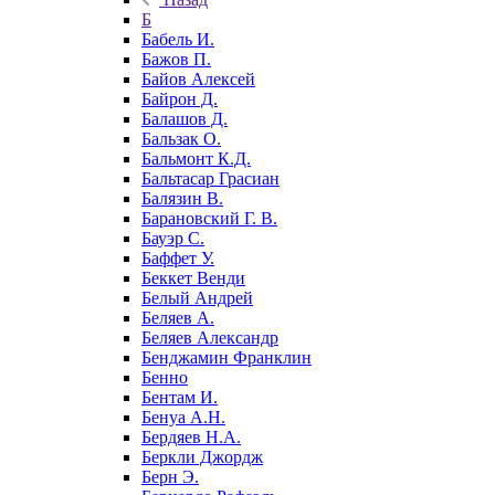
Б
Бабель И.
Бажов П.
Байов Алексей
Байрон Д.
Балашов Д.
Бальзак О.
Бальмонт К.Д.
Бальтасар Грасиан
Балязин В.
Барановский Г. В.
Бауэр С.
Баффет У.
Беккет Венди
Белый Андрей
Беляев А.
Беляев Александр
Бенджамин Франклин
Бенно
Бентам И.
Бенуа А.Н.
Бердяев Н.А.
Беркли Джордж
Берн Э.