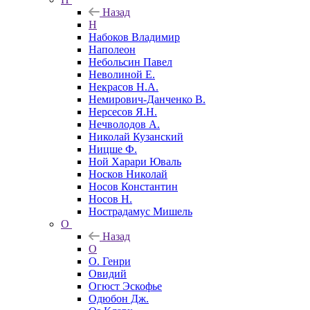
Назад
Н
Набоков Владимир
Наполеон
Небольсин Павел
Неволиной Е.
Некрасов Н.А.
Немирович-Данченко В.
Нерсесов Я.Н.
Нечволодов А.
Николай Кузанский
Ницше Ф.
Ной Харари Юваль
Носков Николай
Носов Константин
Носов Н.
Нострадамус Мишель
О
Назад
О
О. Генри
Овидий
Огюст Эскофье
Одюбон Дж.