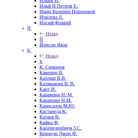
Ильин И.
Ильф И Петров Е.
Иман Валерии Пороховой
Иовлева Л.
Иосиф Флавий
Й
Назад
Й
Йонсон Яков
К
Назад
К
К. Симонов
Каверин В.
Каллаш В.В.
Калмыкова В. В.
Кант И.
Карамзин Н. М.
Карамзин Н.М.
Карисалов М.Ю.
Кастанеда К.
Катаев В.
Кафка Ф.
Каценеленбаум З.С.
Кеннеди Джон Ф.