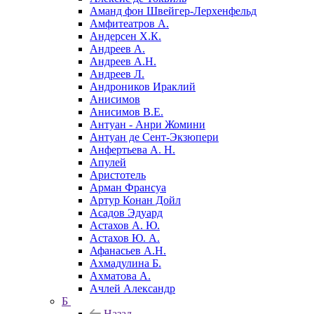
Аманд фон Швейгер-Лерхенфельд
Амфитеатров А.
Андерсен Х.К.
Андреев А.
Андреев А.Н.
Андреев Л.
Андроников Ираклий
Анисимов
Анисимов В.Е.
Антуан - Анри Жомини
Антуан де Сент-Экзюпери
Анфертьева А. Н.
Апулей
Аристотель
Арман Франсуа
Артур Конан Дойл
Асадов Эдуард
Астахов А. Ю.
Астахов Ю. А.
Афанасьев А.Н.
Ахмадулина Б.
Ахматова А.
Ачлей Александр
Б
Назад