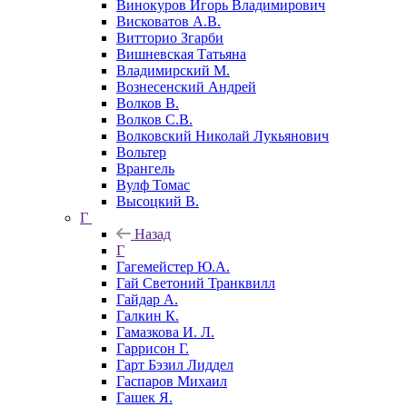
Винокуров Игорь Владимирович
Висковатов А.В.
Витторио Згарби
Вишневская Татьяна
Владимирский М.
Вознесенский Андрей
Волков В.
Волков С.В.
Волковский Николай Лукьянович
Вольтер
Врангель
Вулф Томас
Высоцкий В.
Г
Назад
Г
Гагемейстер Ю.А.
Гай Светоний Транквилл
Гайдар А.
Галкин К.
Гамазкова И. Л.
Гаррисон Г.
Гарт Бэзил Лиддел
Гаспаров Михаил
Гашек Я.