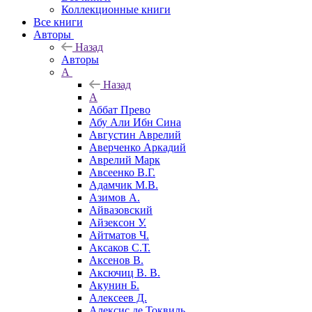
Коллекционные книги
Все книги
Авторы
Назад
Авторы
А
Назад
А
Аббат Прево
Абу Али Ибн Сина
Августин Аврелий
Аверченко Аркадий
Аврелий Марк
Авсеенко В.Г.
Адамчик М.В.
Азимов А.
Айвазовский
Айзексон У.
Айтматов Ч.
Аксаков С.Т.
Аксенов В.
Аксючиц В. В.
Акунин Б.
Алексеев Д.
Алексис де Токвиль