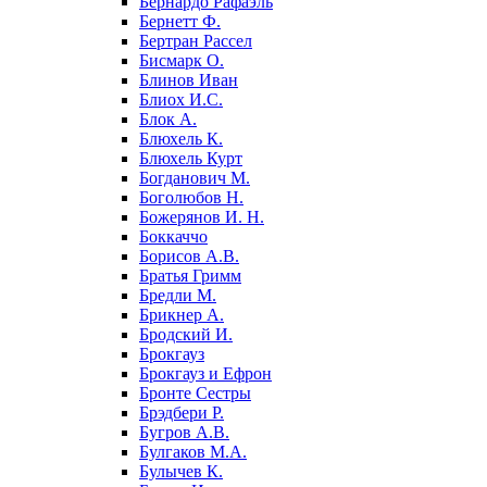
Бернардо Рафаэль
Бернетт Ф.
Бертран Рассел
Бисмарк О.
Блинов Иван
Блиох И.С.
Блок А.
Блюхель К.
Блюхель Курт
Богданович М.
Боголюбов Н.
Божерянов И. Н.
Боккаччо
Борисов А.В.
Братья Гримм
Бредли М.
Брикнер А.
Бродский И.
Брокгауз
Брокгауз и Ефрон
Бронте Сестры
Брэдбери Р.
Бугров А.В.
Булгаков М.А.
Булычев К.