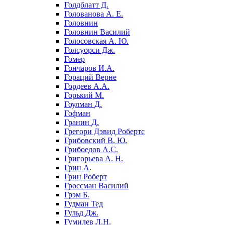
Голдблатт Д.
Голованова А. Е.
Головнин
Головнин Василий
Голосовская А. Ю.
Голсуорси Дж.
Гомер
Гончаров И.А.
Гораций Верне
Гордеев А.А.
Горький М.
Гоулман Д.
Гофман
Гранин Д.
Грегори Дэвид Робертс
Грибовский В. Ю.
Грибоедов А.С.
Григорьева А. Н.
Грин А.
Грин Роберт
Гроссман Василий
Грэм Б.
Гудман Тед
Гульд Дж.
Гумилев Л.Н.