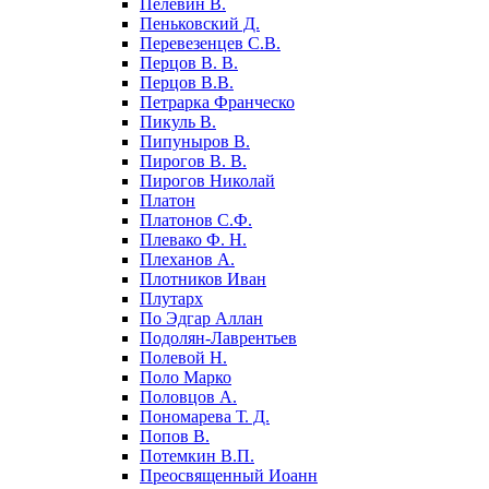
Пелевин В.
Пеньковский Д.
Перевезенцев С.В.
Перцов В. В.
Перцов В.В.
Петрарка Франческо
Пикуль В.
Пипуныров В.
Пирогов В. В.
Пирогов Николай
Платон
Платонов С.Ф.
Плевако Ф. Н.
Плеханов А.
Плотников Иван
Плутарх
По Эдгар Аллан
Подолян-Лаврентьев
Полевой Н.
Поло Марко
Половцов А.
Пономарева Т. Д.
Попов В.
Потемкин В.П.
Преосвященный Иоанн