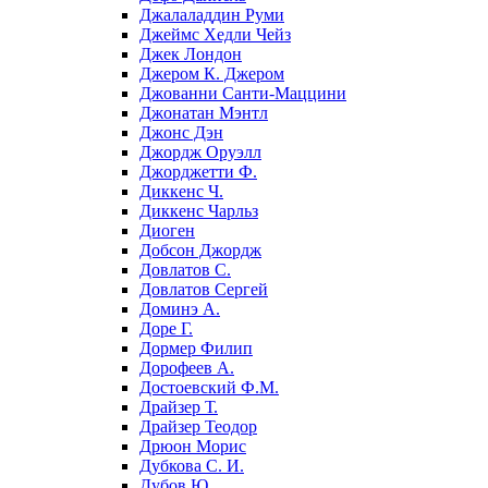
Джалаладдин Руми
Джеймс Хедли Чейз
Джек Лондон
Джером К. Джером
Джованни Санти-Маццини
Джонатан Мэнтл
Джонс Дэн
Джордж Оруэлл
Джорджетти Ф.
Диккенс Ч.
Диккенс Чарльз
Диоген
Добсон Джордж
Довлатов С.
Довлатов Сергей
Доминэ А.
Доре Г.
Дормер Филип
Дорофеев А.
Достоевский Ф.М.
Драйзер Т.
Драйзер Теодор
Дрюон Морис
Дубкова С. И.
Дубов Ю.