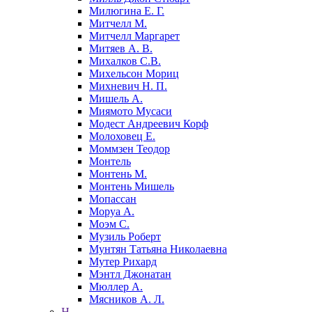
Милюгина Е. Г.
Митчелл М.
Митчелл Маргарет
Митяев А. В.
Михалков С.В.
Михельсон Мориц
Михневич Н. П.
Мишель А.
Миямото Мусаси
Модест Андреевич Корф
Молоховец Е.
Моммзен Теодор
Монтель
Монтень М.
Монтень Мишель
Мопассан
Моруа А.
Моэм С.
Музиль Роберт
Мунтян Татьяна Николаевна
Мутер Рихард
Мэнтл Джонатан
Мюллер А.
Мясников А. Л.
Н