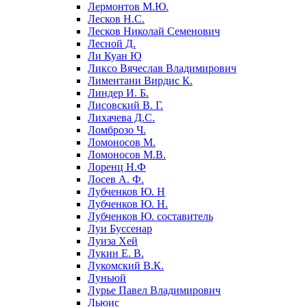
Лермонтов М.Ю.
Лесков Н.С.
Лесков Николай Семенович
Лесной Д.
Ли Куан Ю
Ликсо Вячеслав Владимирович
Лиментани Вирдис К.
Линдер И. Б.
Лисовский В. Г.
Лихачева Д.С.
Ломброзо Ч.
Ломоносов М.
Ломоносов М.В.
Лоренц Н.Ф
Лосев А. Ф.
Лубченков Ю. Н
Лубченков Ю. Н.
Лубченков Ю. составитель
Луи Буссенар
Луиза Хей
Лукин Е. В.
Лукомский В.К.
Луньюй
Лурье Павел Владимирович
Льюис