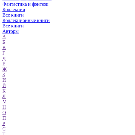
Фантастика и фэнтези
Коллекции
Все книги
Коллекционные книги
Все книги
Авторы
А
Б
В
Г
Д
Е
Ж
З
И
Й
К
Л
М
Н
О
П
Р
С
Т