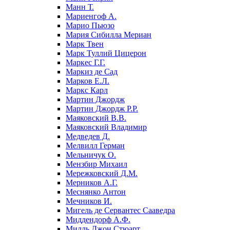
Манн Т.
Мариенгоф А.
Марио Пьюзо
Мария Сибилла Мериан
Марк Твен
Марк Туллий Цицерон
Маркес Г.Г.
Маркиз де Сад
Марков Е.Л.
Маркс Карл
Мартин Джордж
Мартин Джордж Р.Р.
Маяковский В.В.
Маяковский Владимир
Медведев Д.
Мелвилл Герман
Мельничук О.
Мензбир Михаил
Мережковский Д.М.
Мерников А.Г.
Меснянко Антон
Мечников И.
Мигель де Сервантес Сааведра
Миддендорф А.Ф.
Милль Джон Стюарт