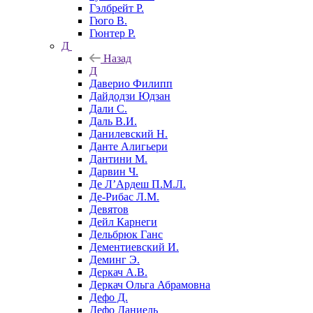
Гэлбрейт Р.
Гюго В.
Гюнтер Р.
Д
Назад
Д
Даверио Филипп
Дайдодзи Юдзан
Дали С.
Даль В.И.
Данилевский Н.
Данте Алигьери
Дантини М.
Дарвин Ч.
Де Л’Ардеш П.М.Л.
Де-Рибас Л.М.
Девятов
Дейл Карнеги
Дельбрюк Ганс
Дементиевский И.
Деминг Э.
Деркач А.В.
Деркач Ольга Абрамовна
Дефо Д.
Дефо Даниель