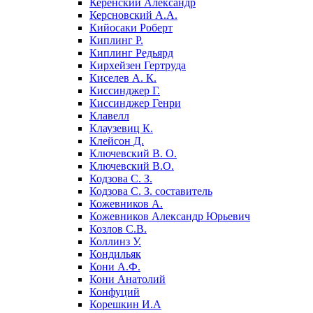
Керенский Александр
Керсновский А.А.
Кийосаки Роберт
Киплинг Р.
Киплинг Редьярд
Кирхейзен Гертруда
Киселев А. К.
Киссинджер Г.
Киссинджер Генри
Клавелл
Клаузевиц К.
Клейсон Д.
Ключевский В. О.
Ключевский В.О.
Кодзова С. З.
Кодзова С. З. составитель
Кожевников А.
Кожевников Александр Юрьевич
Козлов С.В.
Коллинз У.
Кондильяк
Кони А.Ф.
Кони Анатолий
Конфуций
Корешкин И.А