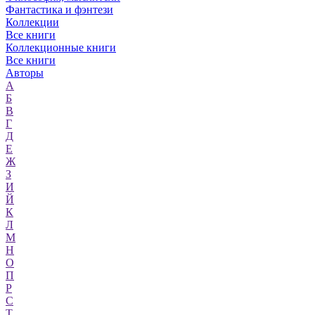
Фантастика и фэнтези
Коллекции
Все книги
Коллекционные книги
Все книги
Авторы
А
Б
В
Г
Д
Е
Ж
З
И
Й
К
Л
М
Н
О
П
Р
С
Т