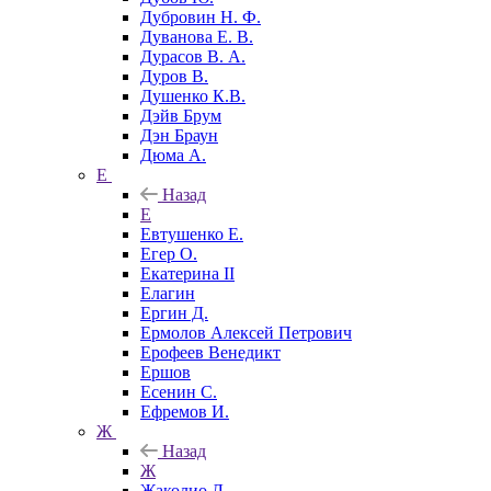
Дубровин Н. Ф.
Дуванова Е. В.
Дурасов В. А.
Дуров В.
Душенко К.В.
Дэйв Брум
Дэн Браун
Дюма А.
Е
Назад
Е
Евтушенко Е.
Егер О.
Екатерина II
Елагин
Ергин Д.
Ермолов Алексей Петрович
Ерофеев Венедикт
Ершов
Есенин С.
Ефремов И.
Ж
Назад
Ж
Жаколио Л.