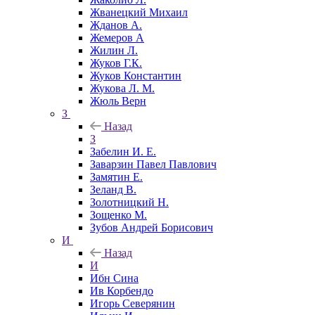
Жванецкий Михаил
Жданов А.
Жемеров А
Жилин Л.
Жуков Г.К.
Жуков Константин
Жукова Л. М.
Жюль Верн
З
Назад
З
Забелин И. Е.
Заварзин Павел Павлович
Замятин Е.
Зеланд В.
Золотницкий Н.
Зощенко М.
Зубов Андрей Борисович
И
Назад
И
Ибн Сина
Ив Корбендо
Игорь Северянин