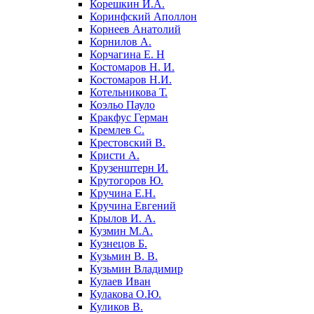
Корешкин И.А.
Коринфский Аполлон
Корнеев Анатолий
Корнилов А.
Корчагина Е. Н
Костомаров Н. И.
Костомаров Н.И.
Котельникова Т.
Коэльо Пауло
Кракфус Герман
Кремлев С.
Крестовский В.
Кристи А.
Крузенштерн И.
Крутогоров Ю.
Кручина Е.Н.
Кручина Евгений
Крылов И. А.
Кузмин М.А.
Кузнецов Б.
Кузьмин В. В.
Кузьмин Владимир
Кулаев Иван
Кулакова О.Ю.
Куликов В.