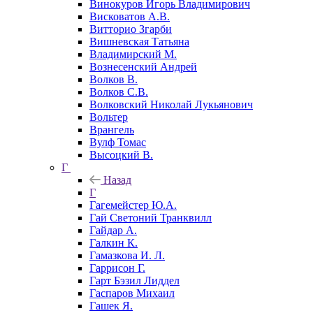
Винокуров Игорь Владимирович
Висковатов А.В.
Витторио Згарби
Вишневская Татьяна
Владимирский М.
Вознесенский Андрей
Волков В.
Волков С.В.
Волковский Николай Лукьянович
Вольтер
Врангель
Вулф Томас
Высоцкий В.
Г
Назад
Г
Гагемейстер Ю.А.
Гай Светоний Транквилл
Гайдар А.
Галкин К.
Гамазкова И. Л.
Гаррисон Г.
Гарт Бэзил Лиддел
Гаспаров Михаил
Гашек Я.