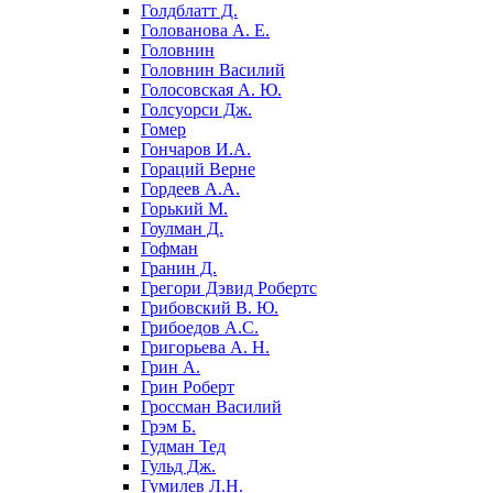
Голдблатт Д.
Голованова А. Е.
Головнин
Головнин Василий
Голосовская А. Ю.
Голсуорси Дж.
Гомер
Гончаров И.А.
Гораций Верне
Гордеев А.А.
Горький М.
Гоулман Д.
Гофман
Гранин Д.
Грегори Дэвид Робертс
Грибовский В. Ю.
Грибоедов А.С.
Григорьева А. Н.
Грин А.
Грин Роберт
Гроссман Василий
Грэм Б.
Гудман Тед
Гульд Дж.
Гумилев Л.Н.