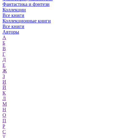
Фантастика и фэнтези
Коллекции
Все книги
Коллекционные книги
Все книги
Авторы
А
Б
В
Г
Д
Е
Ж
З
И
Й
К
Л
М
Н
О
П
Р
С
Т