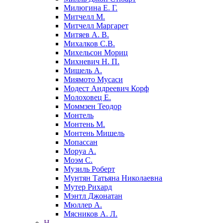
Милюгина Е. Г.
Митчелл М.
Митчелл Маргарет
Митяев А. В.
Михалков С.В.
Михельсон Мориц
Михневич Н. П.
Мишель А.
Миямото Мусаси
Модест Андреевич Корф
Молоховец Е.
Моммзен Теодор
Монтель
Монтень М.
Монтень Мишель
Мопассан
Моруа А.
Моэм С.
Музиль Роберт
Мунтян Татьяна Николаевна
Мутер Рихард
Мэнтл Джонатан
Мюллер А.
Мясников А. Л.
Н