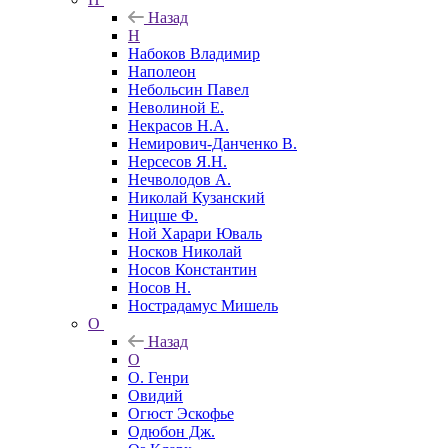
Назад
Н
Набоков Владимир
Наполеон
Небольсин Павел
Неволиной Е.
Некрасов Н.А.
Немирович-Данченко В.
Нерсесов Я.Н.
Нечволодов А.
Николай Кузанский
Ницше Ф.
Ной Харари Юваль
Носков Николай
Носов Константин
Носов Н.
Нострадамус Мишель
О
Назад
О
О. Генри
Овидий
Огюст Эскофье
Одюбон Дж.