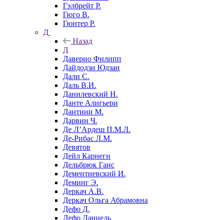
Гэлбрейт Р.
Гюго В.
Гюнтер Р.
Д
Назад
Д
Даверио Филипп
Дайдодзи Юдзан
Дали С.
Даль В.И.
Данилевский Н.
Данте Алигьери
Дантини М.
Дарвин Ч.
Де Л’Ардеш П.М.Л.
Де-Рибас Л.М.
Девятов
Дейл Карнеги
Дельбрюк Ганс
Дементиевский И.
Деминг Э.
Деркач А.В.
Деркач Ольга Абрамовна
Дефо Д.
Дефо Даниель