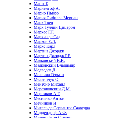
Манн Т.
Мариенгоф А.
Марио Пьюзо
Мария Сибилла Мериан
Марк Твен
Марк Туллий Цицерон
Маркес Г.Г.
Маркиз де Сад
Марков Е.Л.
Маркс Карл
Мартин Джордж
Мартин Джордж Р.Р.
Маяковский В.В.
Маяковский Владимир
Медведев Д.
Мелвилл Герман
Мельничук О.
Мензбир Михаил
Мережковский Д.М.
Мерников А.Г.
Меснянко Антон
Мечников И.
Мигель де Сервантес Сааведра
Миддендорф А.Ф.
Милль Джон Стюарт