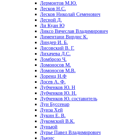
Лермонтов М.Ю.
Лесков Н.С.
Лесков Николай Семенович
Лесной Д.
Ли Куан Ю
Ликсо Вячеслав Владимирович
Лиментани Вирдис К.
Линдер И. Б.
Лисовский В. Г.
Лихачева Д.С.
Ломброзо Ч.
Ломоносов М.
Ломоносов М.В.
Лоренц Н.Ф
Лосев А. Ф.
Лубченков Ю. Н
Лубченков Ю. Н.
Лубченков Ю. составитель
Луи Буссенар
Луиза Хей
Лукин Е. В.
Лукомский В.К.
Луньюй
Лурье Павел Владимирович
Льюис