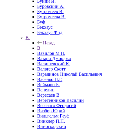
Бунин И.
Буровский А.
Бутромеев В.
Бутромеева В.
Буф
Бэкхаус
Бэкхаус Фид
В
Назад
В
Вавилов М.П.
Вазари Джорджо
Валишевский К.
Вальтер Скотт
Варадинов Николай Васильевич
Васенко П.Г.
Веймарн Б.
Венелин
Вересаев В.
Веретенников Василий
Веселаго Феодосий
Визбор Юрий
Вильгельм Гауф
Винклер П.П.
Виноградский