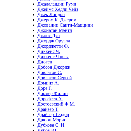
Джалаладдин Руми
Джеймс Хедли Чейз
Джек Лондон
Джером К. Джером
Джованни Санти-Маццини
Джонатан Мэнтл
Джонс Дэн
Джордж Оруэлл
Джорджетти Ф.
Диккенс Ч.
Диккенс Чарльз
Диоген
Добсон Джордж
Довлатов С.
Довлатов Сергей
Доминэ А.
Доре Г.
Дормер Филип
Дорофеев А.
Достоевский Ф.М.
Драйзер Т.
Драйзер Теодор
Дрюон Морис
Дубкова С. И.
Дубов Ю.