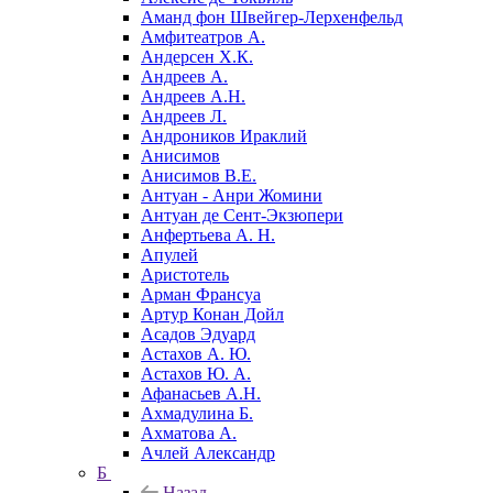
Аманд фон Швейгер-Лерхенфельд
Амфитеатров А.
Андерсен Х.К.
Андреев А.
Андреев А.Н.
Андреев Л.
Андроников Ираклий
Анисимов
Анисимов В.Е.
Антуан - Анри Жомини
Антуан де Сент-Экзюпери
Анфертьева А. Н.
Апулей
Аристотель
Арман Франсуа
Артур Конан Дойл
Асадов Эдуард
Астахов А. Ю.
Астахов Ю. А.
Афанасьев А.Н.
Ахмадулина Б.
Ахматова А.
Ачлей Александр
Б
Назад