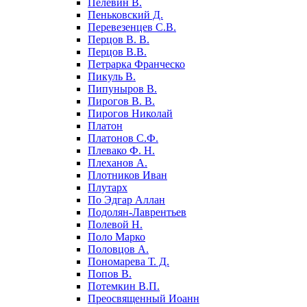
Пелевин В.
Пеньковский Д.
Перевезенцев С.В.
Перцов В. В.
Перцов В.В.
Петрарка Франческо
Пикуль В.
Пипуныров В.
Пирогов В. В.
Пирогов Николай
Платон
Платонов С.Ф.
Плевако Ф. Н.
Плеханов А.
Плотников Иван
Плутарх
По Эдгар Аллан
Подолян-Лаврентьев
Полевой Н.
Поло Марко
Половцов А.
Пономарева Т. Д.
Попов В.
Потемкин В.П.
Преосвященный Иоанн