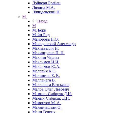
Лэйвери Брайан
Лялина М.А.
Ляпидевский Н.
М
Назад
М
М. Борн
Майн Рид
Майорова Н.О.
Македонский Александр
Макиавелли Н.
Макинциана П. Н.
Маклин Чарльз
Максимов И.И.
Максимов Ю.А.
Малевич К.С.
Малинина Е. В.
Малланага В.
Малланага Ватсьяяна
Малов Олег Львович
Мамин - Сибиряк Д.Н.
Мамин-Сибиряк Д.Н.
Мамонтов М. А.
Мандельштам О.
Манн Генрих