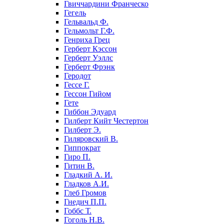
Гвиччардини Франческо
Гегель
Гельвальд Ф.
Гельмольт Г.Ф.
Генриха Грец
Герберт Кэссон
Герберт Уэллс
Герберт Фрэнк
Геродот
Гессе Г.
Гессон Гийом
Гете
Гиббон Эдуард
Гилберт Кийт Честертон
Гилберт Э.
Гиляровский В.
Гиппократ
Гиро П.
Гитин В.
Гладкий А. И.
Гладков А.И.
Глеб Громов
Гнедич П.П.
Гоббс Т.
Гоголь Н.В.