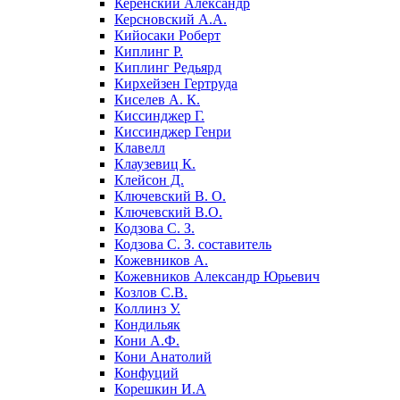
Керенский Александр
Керсновский А.А.
Кийосаки Роберт
Киплинг Р.
Киплинг Редьярд
Кирхейзен Гертруда
Киселев А. К.
Киссинджер Г.
Киссинджер Генри
Клавелл
Клаузевиц К.
Клейсон Д.
Ключевский В. О.
Ключевский В.О.
Кодзова С. З.
Кодзова С. З. составитель
Кожевников А.
Кожевников Александр Юрьевич
Козлов С.В.
Коллинз У.
Кондильяк
Кони А.Ф.
Кони Анатолий
Конфуций
Корешкин И.А