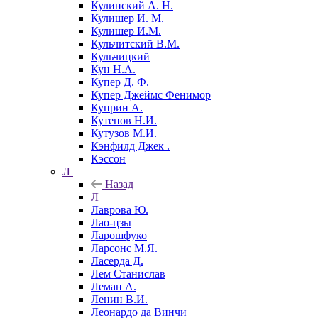
Кулинский А. Н.
Кулишер И. М.
Кулишер И.М.
Кульчитский В.М.
Кульчицкий
Кун Н.А.
Купер Д. Ф.
Купер Джеймс Фенимор
Куприн А.
Кутепов Н.И.
Кутузов М.И.
Кэнфилд Джек .
Кэссон
Л
Назад
Л
Лаврова Ю.
Лао-цзы
Ларошфуко
Ларсонс М.Я.
Ласерда Д.
Лем Станислав
Леман А.
Ленин В.И.
Леонардо да Винчи