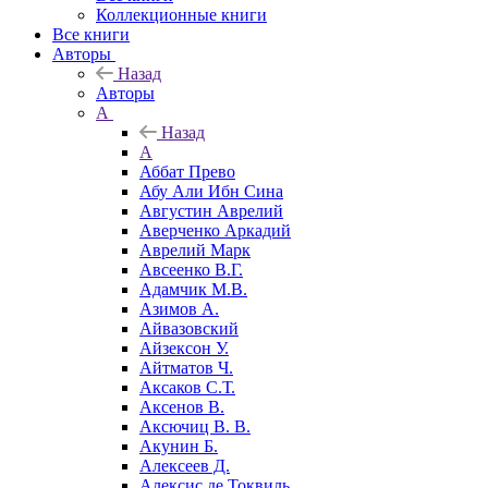
Коллекционные книги
Все книги
Авторы
Назад
Авторы
А
Назад
А
Аббат Прево
Абу Али Ибн Сина
Августин Аврелий
Аверченко Аркадий
Аврелий Марк
Авсеенко В.Г.
Адамчик М.В.
Азимов А.
Айвазовский
Айзексон У.
Айтматов Ч.
Аксаков С.Т.
Аксенов В.
Аксючиц В. В.
Акунин Б.
Алексеев Д.
Алексис де Токвиль