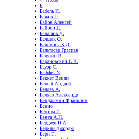
Б
Бабель И.
Бажов П.
Байов Алексей
Байрон Д.
Балашов Д.
Бальзак О.
Бальмонт К.Д.
Бальтасар Грасиан
Балязин В.
Барановский Г. В.
Бауэр С.
Баффет У.
Беккет Венди
Белый Андрей
Беляев А.
Беляев Александр
Бенджамин Франклин
Бенно
Бентам И.
Бенуа А.Н.
Бердяев Н.А.
Беркли Джордж
Берн Э.