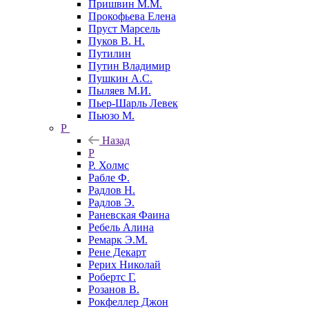
Пришвин М.М.
Прокофьева Елена
Пруст Марсель
Пуков В. Н.
Путилин
Путин Владимир
Пушкин А.С.
Пыляев М.И.
Пьер-Шарль Левек
Пьюзо М.
Р
Назад
Р
Р. Холмс
Рабле Ф.
Радлов Н.
Радлов Э.
Раневская Фаина
Ребель Алина
Ремарк Э.М.
Рене Декарт
Рерих Николай
Робертс Г.
Розанов В.
Рокфеллер Джон