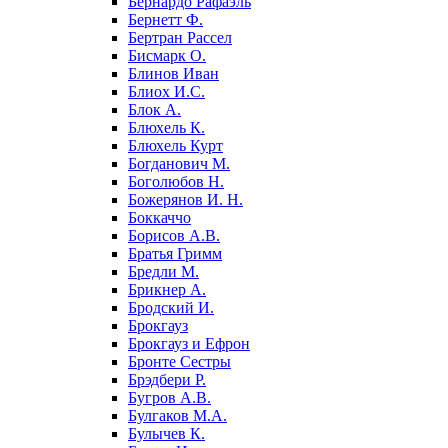
Бернардо Рафаэль
Бернетт Ф.
Бертран Рассел
Бисмарк О.
Блинов Иван
Блиох И.С.
Блок А.
Блюхель К.
Блюхель Курт
Богданович М.
Боголюбов Н.
Божерянов И. Н.
Боккаччо
Борисов А.В.
Братья Гримм
Бредли М.
Брикнер А.
Бродский И.
Брокгауз
Брокгауз и Ефрон
Бронте Сестры
Брэдбери Р.
Бугров А.В.
Булгаков М.А.
Булычев К.