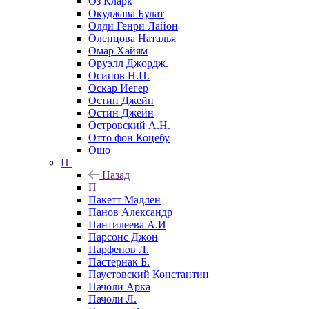
Оз Кларк
Окуджава Булат
Олди Генри Лайон
Оленцова Наталья
Омар Хайям
Оруэлл Джордж.
Осипов Н.П.
Оскар Иегер
Остин Джейн
Остин Джейн
Островский А.Н.
Отто фон Коцебу
Ошо
П
Назад
П
Пакетт Мадлен
Панов Александр
Пантилеева А.И
Парсонс Джон
Парфенов Л.
Пастернак Б.
Паустовский Константин
Пачоли Арка
Пачоли Л.