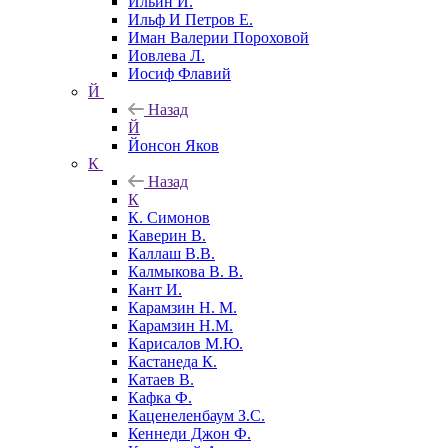
Ильин И.
Ильф И Петров Е.
Иман Валерии Пороховой
Иовлева Л.
Иосиф Флавий
Й
Назад
Й
Йонсон Яков
К
Назад
К
К. Симонов
Каверин В.
Каллаш В.В.
Калмыкова В. В.
Кант И.
Карамзин Н. М.
Карамзин Н.М.
Карисалов М.Ю.
Кастанеда К.
Катаев В.
Кафка Ф.
Каценеленбаум З.С.
Кеннеди Джон Ф.