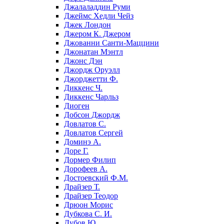
Джалаладдин Руми
Джеймс Хедли Чейз
Джек Лондон
Джером К. Джером
Джованни Санти-Маццини
Джонатан Мэнтл
Джонс Дэн
Джордж Оруэлл
Джорджетти Ф.
Диккенс Ч.
Диккенс Чарльз
Диоген
Добсон Джордж
Довлатов С.
Довлатов Сергей
Доминэ А.
Доре Г.
Дормер Филип
Дорофеев А.
Достоевский Ф.М.
Драйзер Т.
Драйзер Теодор
Дрюон Морис
Дубкова С. И.
Дубов Ю.