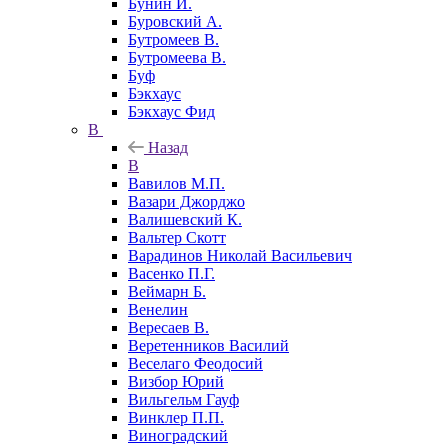
Бунин И.
Буровский А.
Бутромеев В.
Бутромеева В.
Буф
Бэкхаус
Бэкхаус Фид
В
Назад
В
Вавилов М.П.
Вазари Джорджо
Валишевский К.
Вальтер Скотт
Варадинов Николай Васильевич
Васенко П.Г.
Веймарн Б.
Венелин
Вересаев В.
Веретенников Василий
Веселаго Феодосий
Визбор Юрий
Вильгельм Гауф
Винклер П.П.
Виноградский