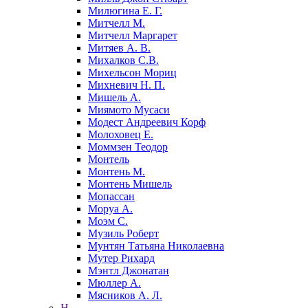
Милюгина Е. Г.
Митчелл М.
Митчелл Маргарет
Митяев А. В.
Михалков С.В.
Михельсон Мориц
Михневич Н. П.
Мишель А.
Миямото Мусаси
Модест Андреевич Корф
Молоховец Е.
Моммзен Теодор
Монтель
Монтень М.
Монтень Мишель
Мопассан
Моруа А.
Моэм С.
Музиль Роберт
Мунтян Татьяна Николаевна
Мутер Рихард
Мэнтл Джонатан
Мюллер А.
Мясников А. Л.
Н