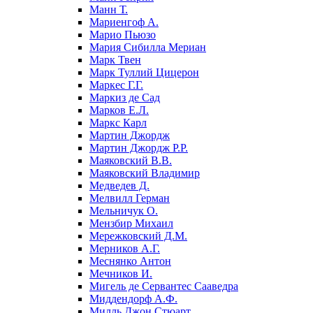
Манн Т.
Мариенгоф А.
Марио Пьюзо
Мария Сибилла Мериан
Марк Твен
Марк Туллий Цицерон
Маркес Г.Г.
Маркиз де Сад
Марков Е.Л.
Маркс Карл
Мартин Джордж
Мартин Джордж Р.Р.
Маяковский В.В.
Маяковский Владимир
Медведев Д.
Мелвилл Герман
Мельничук О.
Мензбир Михаил
Мережковский Д.М.
Мерников А.Г.
Меснянко Антон
Мечников И.
Мигель де Сервантес Сааведра
Миддендорф А.Ф.
Милль Джон Стюарт