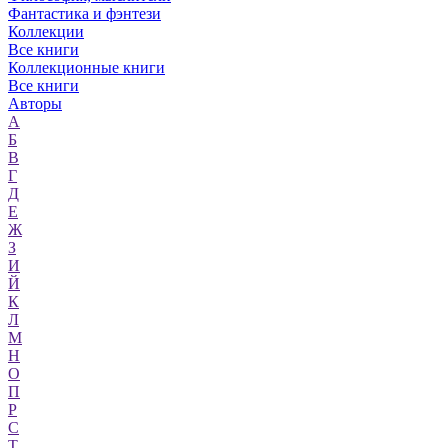
Фантастика и фэнтези
Коллекции
Все книги
Коллекционные книги
Все книги
Авторы
А
Б
В
Г
Д
Е
Ж
З
И
Й
К
Л
М
Н
О
П
Р
С
Т