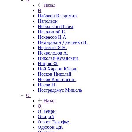
Назад
Н
Набоков Владимир
Наполеон
Небольсин Павел
Неволиной Е.
Некрасов Н.А.
Немирович-Данченко В.
Нерсесов Я.Н.
Нечволодов А.
Николай Кузанский
Ницше Ф.
Ной Харари Юваль
Носков Николай
Носов Константин
Носов Н.
Нострадамус Мишель
О
Назад
О
О. Генри
Овидий
Огюст Эскофье
Одюбон Дж.