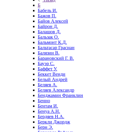
Б
Бабель И.
Бажов П.
Байов Алексей
Байрон Д.
Балашов Д.
Бальзак О.
Бальмонт К.Д.
Бальтасар Грасиан
Балязин В.
Барановский Г. В.
Бауэр С.
Баффет У.
Беккет Венди
Белый Андрей
Беляев А.
Беляев Александр
Бенджамин Франклин
Бенно
Бентам И.
Бенуа А.Н.
Бердяев Н.А.
Беркли Джордж
Берн Э.