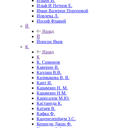
Ильин И.
Ильф И Петров Е.
Иман Валерии Пороховой
Иовлева Л.
Иосиф Флавий
Й
Назад
Й
Йонсон Яков
К
Назад
К
К. Симонов
Каверин В.
Каллаш В.В.
Калмыкова В. В.
Кант И.
Карамзин Н. М.
Карамзин Н.М.
Карисалов М.Ю.
Кастанеда К.
Катаев В.
Кафка Ф.
Каценеленбаум З.С.
Кеннеди Джон Ф.