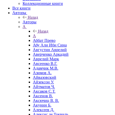
Коллекционные книги
Все книги
Авторы
Назад
Авторы
А
Назад
А
Аббат Прево
Абу Али Ибн Сина
Августин Аврелий
Аверченко Аркадий
Аврелий Марк
Авсеенко В.Г.
Адамчик М.В.
Азимов А.
Айвазовский
Айзексон У.
Айтматов Ч.
Аксаков С.Т.
Аксенов В.
Аксючиц В. В.
Акунин Б.
Алексеев Д.
Алексис де Токвиль