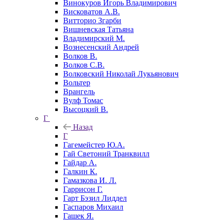
Винокуров Игорь Владимирович
Висковатов А.В.
Витторио Згарби
Вишневская Татьяна
Владимирский М.
Вознесенский Андрей
Волков В.
Волков С.В.
Волковский Николай Лукьянович
Вольтер
Врангель
Вулф Томас
Высоцкий В.
Г
Назад
Г
Гагемейстер Ю.А.
Гай Светоний Транквилл
Гайдар А.
Галкин К.
Гамазкова И. Л.
Гаррисон Г.
Гарт Бэзил Лиддел
Гаспаров Михаил
Гашек Я.