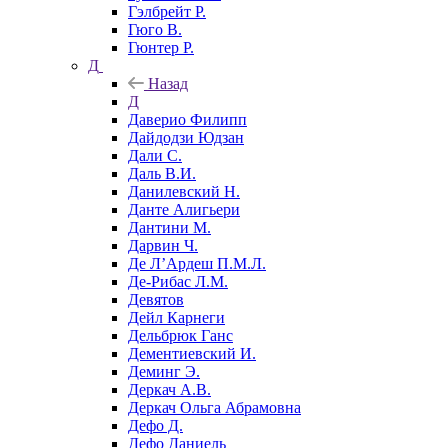
Гэлбрейт Р.
Гюго В.
Гюнтер Р.
Д
Назад
Д
Даверио Филипп
Дайдодзи Юдзан
Дали С.
Даль В.И.
Данилевский Н.
Данте Алигьери
Дантини М.
Дарвин Ч.
Де Л’Ардеш П.М.Л.
Де-Рибас Л.М.
Девятов
Дейл Карнеги
Дельбрюк Ганс
Дементиевский И.
Деминг Э.
Деркач А.В.
Деркач Ольга Абрамовна
Дефо Д.
Дефо Даниель