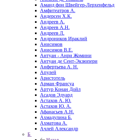
Аманд фон Швейгер-Лерхенфельд
Амфитеатров А.
Андерсен Х.К.
Андреев А.
Андреев А.Н.
Андреев Л.
Андроников Ираклий
Анисимов
Анисимов В.Е.
Антуан - Анри Жомини
Антуан де Сент-Экзюпери
Анфертьева А. Н.
Апулей
Аристотель
Арман Франсуа
Артур Конан Дойл
Асадов Эдуард
Астахов А. Ю.
Астахов Ю. А.
Афанасьев А.Н.
Ахмадулина Б.
Ахматова А.
Ачлей Александр
Б
Назад