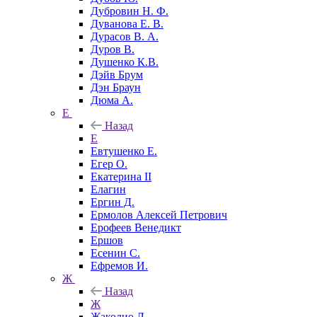
Дубровин Н. Ф.
Дуванова Е. В.
Дурасов В. А.
Дуров В.
Душенко К.В.
Дэйв Брум
Дэн Браун
Дюма А.
Е
Назад
Е
Евтушенко Е.
Егер О.
Екатерина II
Елагин
Ергин Д.
Ермолов Алексей Петрович
Ерофеев Венедикт
Ершов
Есенин С.
Ефремов И.
Ж
Назад
Ж
Жаколио Л.