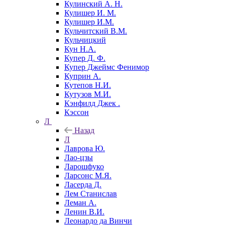
Кулинский А. Н.
Кулишер И. М.
Кулишер И.М.
Кульчитский В.М.
Кульчицкий
Кун Н.А.
Купер Д. Ф.
Купер Джеймс Фенимор
Куприн А.
Кутепов Н.И.
Кутузов М.И.
Кэнфилд Джек .
Кэссон
Л
Назад
Л
Лаврова Ю.
Лао-цзы
Ларошфуко
Ларсонс М.Я.
Ласерда Д.
Лем Станислав
Леман А.
Ленин В.И.
Леонардо да Винчи