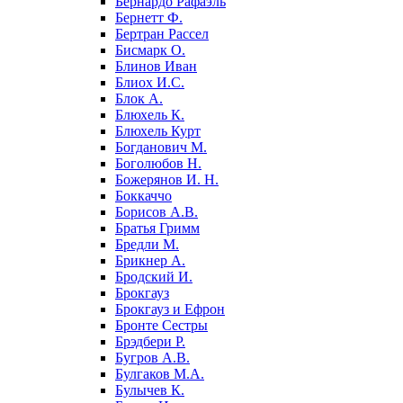
Бернардо Рафаэль
Бернетт Ф.
Бертран Рассел
Бисмарк О.
Блинов Иван
Блиох И.С.
Блок А.
Блюхель К.
Блюхель Курт
Богданович М.
Боголюбов Н.
Божерянов И. Н.
Боккаччо
Борисов А.В.
Братья Гримм
Бредли М.
Брикнер А.
Бродский И.
Брокгауз
Брокгауз и Ефрон
Бронте Сестры
Брэдбери Р.
Бугров А.В.
Булгаков М.А.
Булычев К.