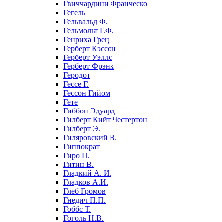
Гвиччардини Франческо
Гегель
Гельвальд Ф.
Гельмольт Г.Ф.
Генриха Грец
Герберт Кэссон
Герберт Уэллс
Герберт Фрэнк
Геродот
Гессе Г.
Гессон Гийом
Гете
Гиббон Эдуард
Гилберт Кийт Честертон
Гилберт Э.
Гиляровский В.
Гиппократ
Гиро П.
Гитин В.
Гладкий А. И.
Гладков А.И.
Глеб Громов
Гнедич П.П.
Гоббс Т.
Гоголь Н.В.