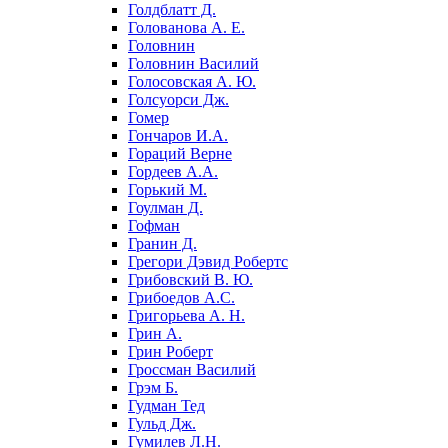
Голдблатт Д.
Голованова А. Е.
Головнин
Головнин Василий
Голосовская А. Ю.
Голсуорси Дж.
Гомер
Гончаров И.А.
Гораций Верне
Гордеев А.А.
Горький М.
Гоулман Д.
Гофман
Гранин Д.
Грегори Дэвид Робертс
Грибовский В. Ю.
Грибоедов А.С.
Григорьева А. Н.
Грин А.
Грин Роберт
Гроссман Василий
Грэм Б.
Гудман Тед
Гульд Дж.
Гумилев Л.Н.