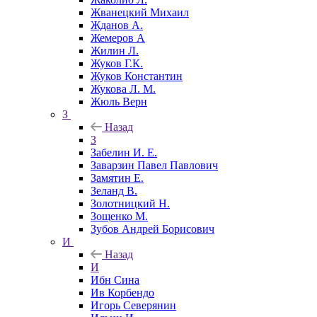
Жванецкий Михаил
Жданов А.
Жемеров А
Жилин Л.
Жуков Г.К.
Жуков Константин
Жукова Л. М.
Жюль Верн
З
Назад
З
Забелин И. Е.
Заварзин Павел Павлович
Замятин Е.
Зеланд В.
Золотницкий Н.
Зощенко М.
Зубов Андрей Борисович
И
Назад
И
Ибн Сина
Ив Корбендо
Игорь Северянин