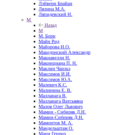
Лэйвери Брайан
Лялина М.А.
Ляпидевский Н.
М
Назад
М
М. Борн
Майн Рид
Майорова Н.О.
Македонский Александр
Макиавелли Н.
Макинциана П. Н.
Маклин Чарльз
Максимов И.И.
Максимов Ю.А.
Малевич К.С.
Малинина Е. В.
Малланага В.
Малланага Ватсьяяна
Малов Олег Львович
Мамин - Сибиряк Д.Н.
Мамин-Сибиряк Д.Н.
Мамонтов М. А.
Мандельштам О.
Манн Генрих