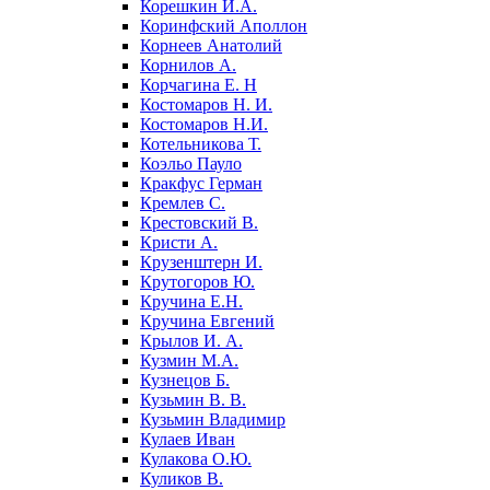
Корешкин И.А.
Коринфский Аполлон
Корнеев Анатолий
Корнилов А.
Корчагина Е. Н
Костомаров Н. И.
Костомаров Н.И.
Котельникова Т.
Коэльо Пауло
Кракфус Герман
Кремлев С.
Крестовский В.
Кристи А.
Крузенштерн И.
Крутогоров Ю.
Кручина Е.Н.
Кручина Евгений
Крылов И. А.
Кузмин М.А.
Кузнецов Б.
Кузьмин В. В.
Кузьмин Владимир
Кулаев Иван
Кулакова О.Ю.
Куликов В.