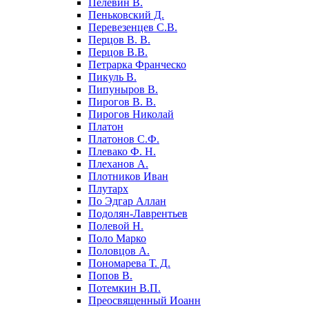
Пелевин В.
Пеньковский Д.
Перевезенцев С.В.
Перцов В. В.
Перцов В.В.
Петрарка Франческо
Пикуль В.
Пипуныров В.
Пирогов В. В.
Пирогов Николай
Платон
Платонов С.Ф.
Плевако Ф. Н.
Плеханов А.
Плотников Иван
Плутарх
По Эдгар Аллан
Подолян-Лаврентьев
Полевой Н.
Поло Марко
Половцов А.
Пономарева Т. Д.
Попов В.
Потемкин В.П.
Преосвященный Иоанн