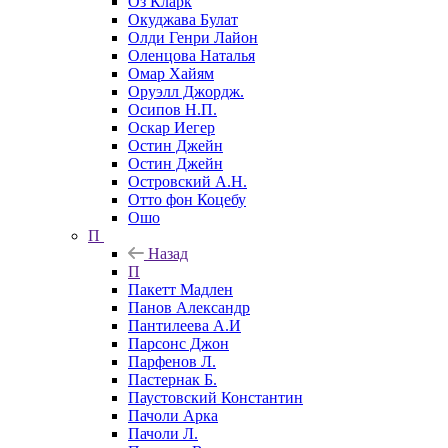
Оз Кларк
Окуджава Булат
Олди Генри Лайон
Оленцова Наталья
Омар Хайям
Оруэлл Джордж.
Осипов Н.П.
Оскар Иегер
Остин Джейн
Остин Джейн
Островский А.Н.
Отто фон Коцебу
Ошо
П
Назад
П
Пакетт Мадлен
Панов Александр
Пантилеева А.И
Парсонс Джон
Парфенов Л.
Пастернак Б.
Паустовский Константин
Пачоли Арка
Пачоли Л.