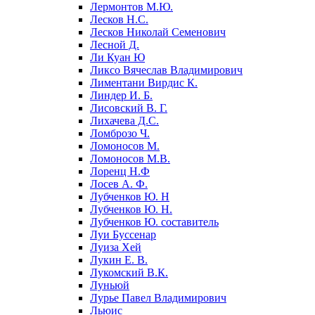
Лермонтов М.Ю.
Лесков Н.С.
Лесков Николай Семенович
Лесной Д.
Ли Куан Ю
Ликсо Вячеслав Владимирович
Лиментани Вирдис К.
Линдер И. Б.
Лисовский В. Г.
Лихачева Д.С.
Ломброзо Ч.
Ломоносов М.
Ломоносов М.В.
Лоренц Н.Ф
Лосев А. Ф.
Лубченков Ю. Н
Лубченков Ю. Н.
Лубченков Ю. составитель
Луи Буссенар
Луиза Хей
Лукин Е. В.
Лукомский В.К.
Луньюй
Лурье Павел Владимирович
Льюис