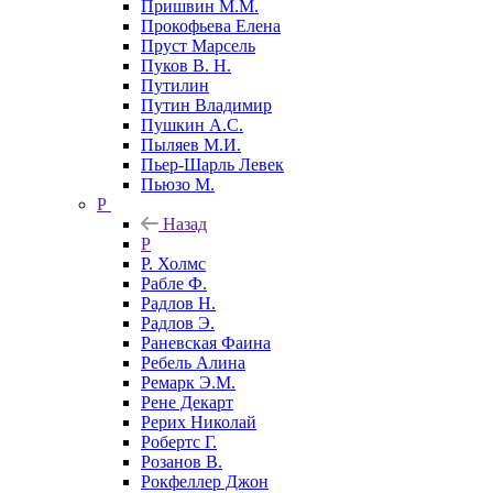
Пришвин М.М.
Прокофьева Елена
Пруст Марсель
Пуков В. Н.
Путилин
Путин Владимир
Пушкин А.С.
Пыляев М.И.
Пьер-Шарль Левек
Пьюзо М.
Р
Назад
Р
Р. Холмс
Рабле Ф.
Радлов Н.
Радлов Э.
Раневская Фаина
Ребель Алина
Ремарк Э.М.
Рене Декарт
Рерих Николай
Робертс Г.
Розанов В.
Рокфеллер Джон