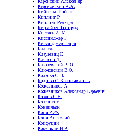
Керенский Александр
Керсновский А.А.
Кийосаки Роберт
Киплинг Р.
Киплинг Редьярд
Кирхейзен Гертруда
Киселев А. К.
Киссинджер Г.
Киссинджер Генри
Клавелл
Клаузевиц К.
Клейсон Д.
Ключевский В. О.
Ключевский В.О.
Кодзова С. З.
Кодзова С. З. составитель
Кожевников А.
Кожевников Александр Юрьевич
Козлов С.В.
Коллинз У.
Кондильяк
Кони А.Ф.
Кони Анатолий
Конфуций
Корешкин И.А