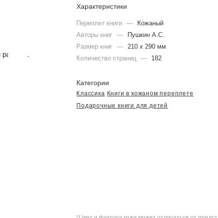
Характеристики
Переплет книги
—
Кожаный
Авторы книг
—
Пушкин А.С.
Размер книг
—
210 х 290 мм
Количество страниц
—
182
Категории
Классика
Книги в кожаном переплете
Подарочные книги для детей
*Цвет и фактура кожи может отличаться от пред