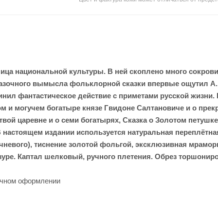
ица национальной культуры. В ней скоплено много сокрови
казочного вымысла фольклорной сказки впервые ощутил А.
нил фантастическое действие с приметами русской жизни. 
ном и могучем богатыре князе Гвидоне Салтановиче и о прек
твой царевне и о семи богатырях, Сказка о Золотом петушке
В настоящем издании используется натуральная переплётна
ичневого), тиснение золотой фольгой, эксклюзивная мрамор
зуре. Каптал шелковый, ручного плетения. Обрез торшонир
рочном оформлении