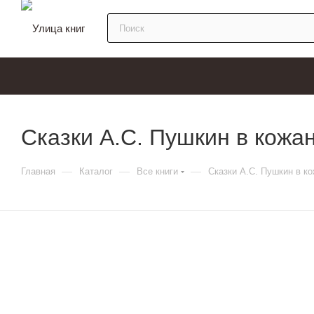
Сказки А.С. Пушкин в кожа
—
—
—
Главная
Каталог
Все книги
Сказки А.С. Пушкин в к