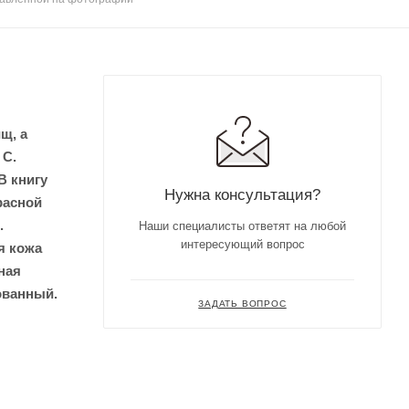
щ, а
 С.
В книгу
Нужна консультация?
расной
.
Наши специалисты ответят на любой
интересующий вопрос
я кожа
ная
ованный.
ЗАДАТЬ ВОПРОС