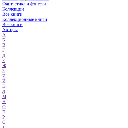
Фантастика и фэнтези
Коллекции
Все книги
Коллекционные книги
Все книги
Авторы
А
Б
В
Г
Д
Е
Ж
З
И
Й
К
Л
М
Н
О
П
Р
С
Т