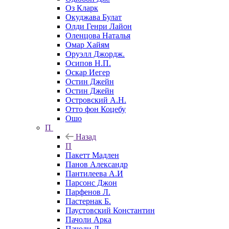
Оз Кларк
Окуджава Булат
Олди Генри Лайон
Оленцова Наталья
Омар Хайям
Оруэлл Джордж.
Осипов Н.П.
Оскар Иегер
Остин Джейн
Остин Джейн
Островский А.Н.
Отто фон Коцебу
Ошо
П
Назад
П
Пакетт Мадлен
Панов Александр
Пантилеева А.И
Парсонс Джон
Парфенов Л.
Пастернак Б.
Паустовский Константин
Пачоли Арка
Пачоли Л.