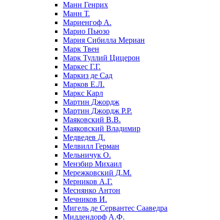
Манн Генрих
Манн Т.
Мариенгоф А.
Марио Пьюзо
Мария Сибилла Мериан
Марк Твен
Марк Туллий Цицерон
Маркес Г.Г.
Маркиз де Сад
Марков Е.Л.
Маркс Карл
Мартин Джордж
Мартин Джордж Р.Р.
Маяковский В.В.
Маяковский Владимир
Медведев Д.
Мелвилл Герман
Мельничук О.
Мензбир Михаил
Мережковский Д.М.
Мерников А.Г.
Меснянко Антон
Мечников И.
Мигель де Сервантес Сааведра
Миддендорф А.Ф.