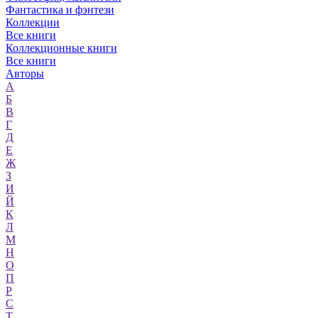
Фантастика и фэнтези
Коллекции
Все книги
Коллекционные книги
Все книги
Авторы
А
Б
В
Г
Д
Е
Ж
З
И
Й
К
Л
М
Н
О
П
Р
С
Т