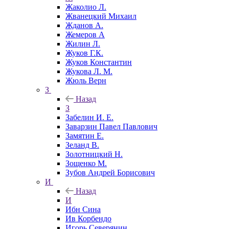
Жаколио Л.
Жванецкий Михаил
Жданов А.
Жемеров А
Жилин Л.
Жуков Г.К.
Жуков Константин
Жукова Л. М.
Жюль Верн
З
Назад
З
Забелин И. Е.
Заварзин Павел Павлович
Замятин Е.
Зеланд В.
Золотницкий Н.
Зощенко М.
Зубов Андрей Борисович
И
Назад
И
Ибн Сина
Ив Корбендо
Игорь Северянин