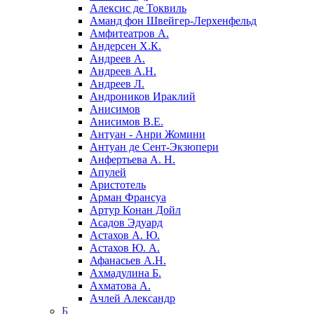
Алексис де Токвиль
Аманд фон Швейгер-Лерхенфельд
Амфитеатров А.
Андерсен Х.К.
Андреев А.
Андреев А.Н.
Андреев Л.
Андроников Ираклий
Анисимов
Анисимов В.Е.
Антуан - Анри Жомини
Антуан де Сент-Экзюпери
Анфертьева А. Н.
Апулей
Аристотель
Арман Франсуа
Артур Конан Дойл
Асадов Эдуард
Астахов А. Ю.
Астахов Ю. А.
Афанасьев А.Н.
Ахмадулина Б.
Ахматова А.
Ачлей Александр
Б