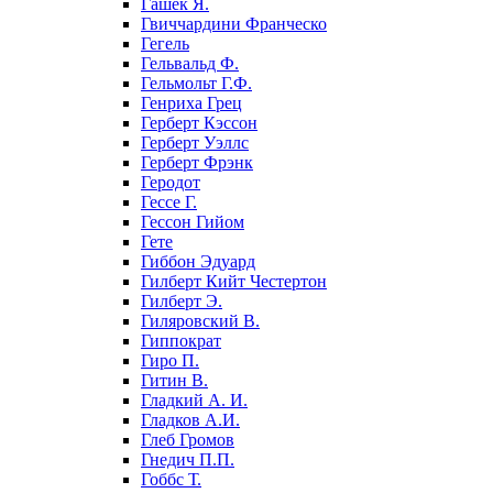
Гашек Я.
Гвиччардини Франческо
Гегель
Гельвальд Ф.
Гельмольт Г.Ф.
Генриха Грец
Герберт Кэссон
Герберт Уэллс
Герберт Фрэнк
Геродот
Гессе Г.
Гессон Гийом
Гете
Гиббон Эдуард
Гилберт Кийт Честертон
Гилберт Э.
Гиляровский В.
Гиппократ
Гиро П.
Гитин В.
Гладкий А. И.
Гладков А.И.
Глеб Громов
Гнедич П.П.
Гоббс Т.