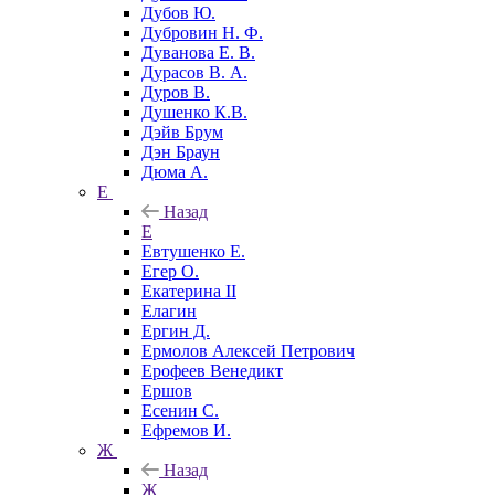
Дубов Ю.
Дубровин Н. Ф.
Дуванова Е. В.
Дурасов В. А.
Дуров В.
Душенко К.В.
Дэйв Брум
Дэн Браун
Дюма А.
Е
Назад
Е
Евтушенко Е.
Егер О.
Екатерина II
Елагин
Ергин Д.
Ермолов Алексей Петрович
Ерофеев Венедикт
Ершов
Есенин С.
Ефремов И.
Ж
Назад
Ж