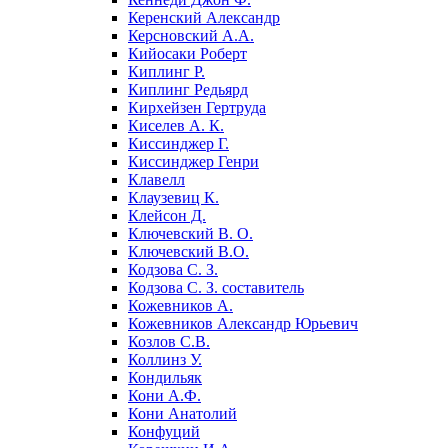
Керенский Александр
Керсновский А.А.
Кийосаки Роберт
Киплинг Р.
Киплинг Редьярд
Кирхейзен Гертруда
Киселев А. К.
Киссинджер Г.
Киссинджер Генри
Клавелл
Клаузевиц К.
Клейсон Д.
Ключевский В. О.
Ключевский В.О.
Кодзова С. З.
Кодзова С. З. составитель
Кожевников А.
Кожевников Александр Юрьевич
Козлов С.В.
Коллинз У.
Кондильяк
Кони А.Ф.
Кони Анатолий
Конфуций