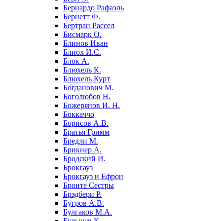
Бернардо Рафаэль
Бернетт Ф.
Бертран Рассел
Бисмарк О.
Блинов Иван
Блиох И.С.
Блок А.
Блюхель К.
Блюхель Курт
Богданович М.
Боголюбов Н.
Божерянов И. Н.
Боккаччо
Борисов А.В.
Братья Гримм
Бредли М.
Брикнер А.
Бродский И.
Брокгауз
Брокгауз и Ефрон
Бронте Сестры
Брэдбери Р.
Бугров А.В.
Булгаков М.А.
Булычев К.