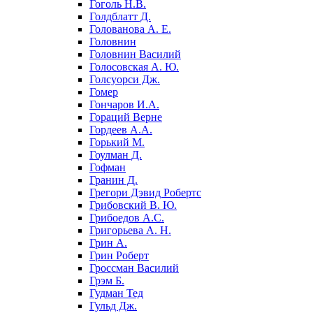
Гоголь Н.В.
Голдблатт Д.
Голованова А. Е.
Головнин
Головнин Василий
Голосовская А. Ю.
Голсуорси Дж.
Гомер
Гончаров И.А.
Гораций Верне
Гордеев А.А.
Горький М.
Гоулман Д.
Гофман
Гранин Д.
Грегори Дэвид Робертс
Грибовский В. Ю.
Грибоедов А.С.
Григорьева А. Н.
Грин А.
Грин Роберт
Гроссман Василий
Грэм Б.
Гудман Тед
Гульд Дж.