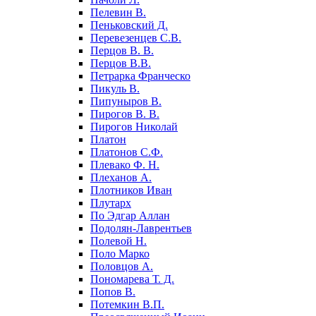
Пелевин В.
Пеньковский Д.
Перевезенцев С.В.
Перцов В. В.
Перцов В.В.
Петрарка Франческо
Пикуль В.
Пипуныров В.
Пирогов В. В.
Пирогов Николай
Платон
Платонов С.Ф.
Плевако Ф. Н.
Плеханов А.
Плотников Иван
Плутарх
По Эдгар Аллан
Подолян-Лаврентьев
Полевой Н.
Поло Марко
Половцов А.
Пономарева Т. Д.
Попов В.
Потемкин В.П.