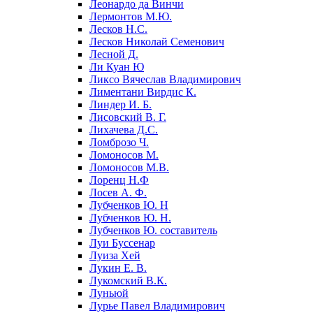
Леонардо да Винчи
Лермонтов М.Ю.
Лесков Н.С.
Лесков Николай Семенович
Лесной Д.
Ли Куан Ю
Ликсо Вячеслав Владимирович
Лиментани Вирдис К.
Линдер И. Б.
Лисовский В. Г.
Лихачева Д.С.
Ломброзо Ч.
Ломоносов М.
Ломоносов М.В.
Лоренц Н.Ф
Лосев А. Ф.
Лубченков Ю. Н
Лубченков Ю. Н.
Лубченков Ю. составитель
Луи Буссенар
Луиза Хей
Лукин Е. В.
Лукомский В.К.
Луньюй
Лурье Павел Владимирович