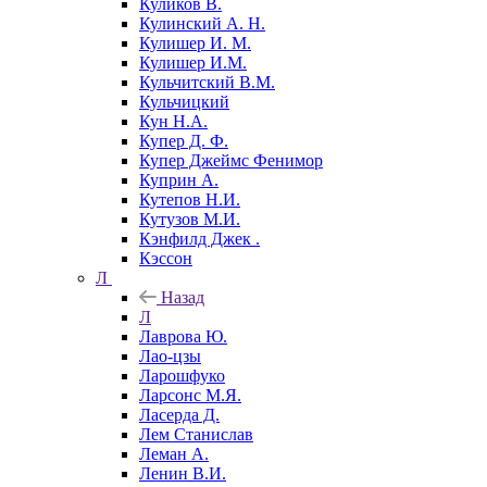
Куликов В.
Кулинский А. Н.
Кулишер И. М.
Кулишер И.М.
Кульчитский В.М.
Кульчицкий
Кун Н.А.
Купер Д. Ф.
Купер Джеймс Фенимор
Куприн А.
Кутепов Н.И.
Кутузов М.И.
Кэнфилд Джек .
Кэссон
Л
Назад
Л
Лаврова Ю.
Лао-цзы
Ларошфуко
Ларсонс М.Я.
Ласерда Д.
Лем Станислав
Леман А.
Ленин В.И.