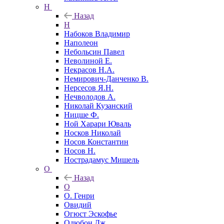
Н
Назад
Н
Набоков Владимир
Наполеон
Небольсин Павел
Неволиной Е.
Некрасов Н.А.
Немирович-Данченко В.
Нерсесов Я.Н.
Нечволодов А.
Николай Кузанский
Ницше Ф.
Ной Харари Юваль
Носков Николай
Носов Константин
Носов Н.
Нострадамус Мишель
О
Назад
О
О. Генри
Овидий
Огюст Эскофье
Одюбон Дж.