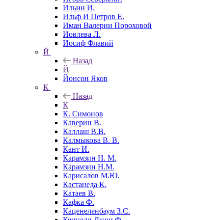
Ильин И.
Ильф И Петров Е.
Иман Валерии Пороховой
Иовлева Л.
Иосиф Флавий
Й
Назад
Й
Йонсон Яков
К
Назад
К
К. Симонов
Каверин В.
Каллаш В.В.
Калмыкова В. В.
Кант И.
Карамзин Н. М.
Карамзин Н.М.
Карисалов М.Ю.
Кастанеда К.
Катаев В.
Кафка Ф.
Каценеленбаум З.С.
Кеннеди Джон Ф.