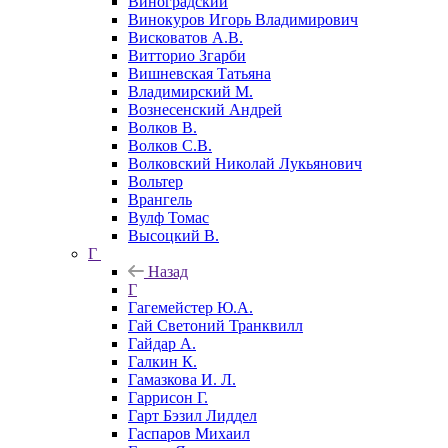
Виноградский
Винокуров Игорь Владимирович
Висковатов А.В.
Витторио Згарби
Вишневская Татьяна
Владимирский М.
Вознесенский Андрей
Волков В.
Волков С.В.
Волковский Николай Лукьянович
Вольтер
Врангель
Вулф Томас
Высоцкий В.
Г
Назад
Г
Гагемейстер Ю.А.
Гай Светоний Транквилл
Гайдар А.
Галкин К.
Гамазкова И. Л.
Гаррисон Г.
Гарт Бэзил Лиддел
Гаспаров Михаил