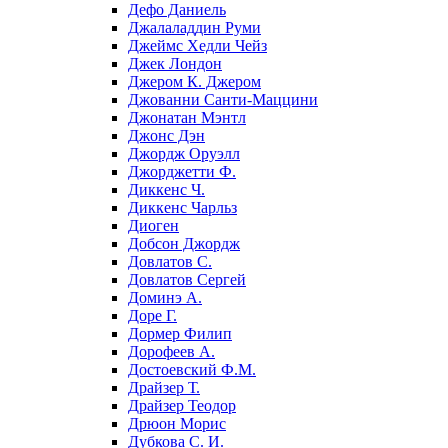
Дефо Даниель
Джалаладдин Руми
Джеймс Хедли Чейз
Джек Лондон
Джером К. Джером
Джованни Санти-Маццини
Джонатан Мэнтл
Джонс Дэн
Джордж Оруэлл
Джорджетти Ф.
Диккенс Ч.
Диккенс Чарльз
Диоген
Добсон Джордж
Довлатов С.
Довлатов Сергей
Доминэ А.
Доре Г.
Дормер Филип
Дорофеев А.
Достоевский Ф.М.
Драйзер Т.
Драйзер Теодор
Дрюон Морис
Дубкова С. И.