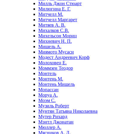
Милль Джон Стюарт
Милюгина Е. Г.
Митчелл М.
Митчелл Маргарет
Митяев А. В.
Михалков С.В.
Михельсон Мориц
Михневич Н. П.
Мишель А.
Миямото Мусаси
Модест Андреевич Корф
Молоховец Е.
Моммзен Теодор
Монтель
Монтень М.
Монтень Мишель
Мопассан
Моруа А.
Моэм С.
Музиль Роберт
Мунтян Татьяна Николаевна
Мутер Рихард
Мэнтл Джонатан
Мюллер А.
Мясников А. Л.