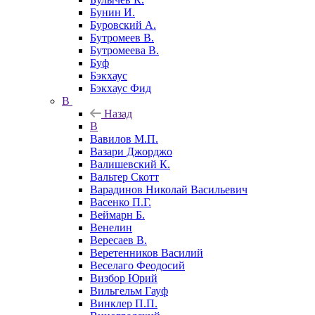
Бунин И.
Буровский А.
Бутромеев В.
Бутромеева В.
Буф
Бэкхаус
Бэкхаус Фид
В
Назад
В
Вавилов М.П.
Вазари Джорджо
Валишевский К.
Вальтер Скотт
Варадинов Николай Васильевич
Васенко П.Г.
Веймарн Б.
Венелин
Вересаев В.
Веретенников Василий
Веселаго Феодосий
Визбор Юрий
Вильгельм Гауф
Винклер П.П.