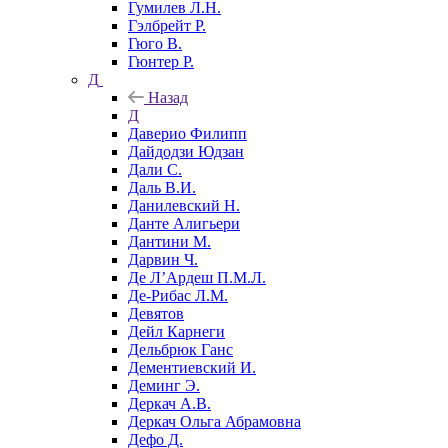
Гумилев Л.Н.
Гэлбрейт Р.
Гюго В.
Гюнтер Р.
Д
Назад
Д
Даверио Филипп
Дайдодзи Юдзан
Дали С.
Даль В.И.
Данилевский Н.
Данте Алигьери
Дантини М.
Дарвин Ч.
Де Л’Ардеш П.М.Л.
Де-Рибас Л.М.
Девятов
Дейл Карнеги
Дельбрюк Ганс
Дементиевский И.
Деминг Э.
Деркач А.В.
Деркач Ольга Абрамовна
Дефо Д.