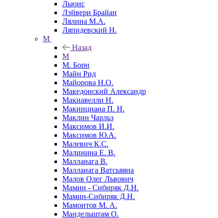
Льюис
Лэйвери Брайан
Лялина М.А.
Ляпидевский Н.
М
Назад
М
М. Борн
Майн Рид
Майорова Н.О.
Македонский Александр
Макиавелли Н.
Макинциана П. Н.
Маклин Чарльз
Максимов И.И.
Максимов Ю.А.
Малевич К.С.
Малинина Е. В.
Малланага В.
Малланага Ватсьяяна
Малов Олег Львович
Мамин - Сибиряк Д.Н.
Мамин-Сибиряк Д.Н.
Мамонтов М. А.
Мандельштам О.