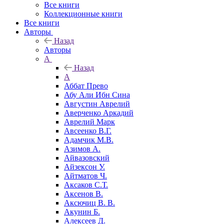
Все книги
Коллекционные книги
Все книги
Авторы
Назад
Авторы
А
Назад
А
Аббат Прево
Абу Али Ибн Сина
Августин Аврелий
Аверченко Аркадий
Аврелий Марк
Авсеенко В.Г.
Адамчик М.В.
Азимов А.
Айвазовский
Айзексон У.
Айтматов Ч.
Аксаков С.Т.
Аксенов В.
Аксючиц В. В.
Акунин Б.
Алексеев Д.