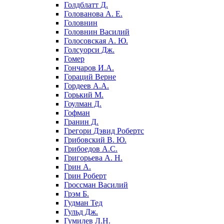
Голдблатт Д.
Голованова А. Е.
Головнин
Головнин Василий
Голосовская А. Ю.
Голсуорси Дж.
Гомер
Гончаров И.А.
Гораций Верне
Гордеев А.А.
Горький М.
Гоулман Д.
Гофман
Гранин Д.
Грегори Дэвид Робертс
Грибовский В. Ю.
Грибоедов А.С.
Григорьева А. Н.
Грин А.
Грин Роберт
Гроссман Василий
Грэм Б.
Гудман Тед
Гульд Дж.
Гумилев Л.Н.