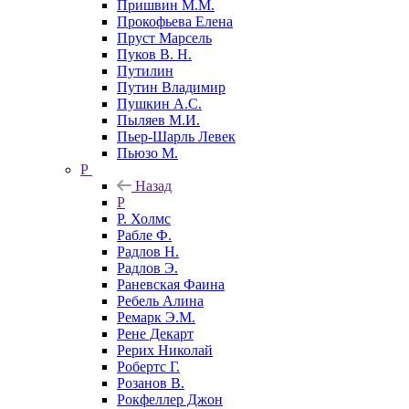
Пришвин М.М.
Прокофьева Елена
Пруст Марсель
Пуков В. Н.
Путилин
Путин Владимир
Пушкин А.С.
Пыляев М.И.
Пьер-Шарль Левек
Пьюзо М.
Р
Назад
Р
Р. Холмс
Рабле Ф.
Радлов Н.
Радлов Э.
Раневская Фаина
Ребель Алина
Ремарк Э.М.
Рене Декарт
Рерих Николай
Робертс Г.
Розанов В.
Рокфеллер Джон