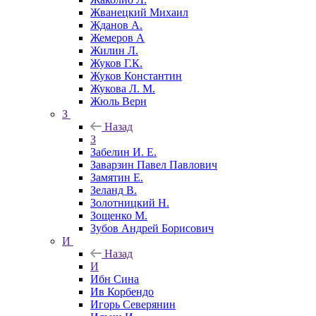
Жванецкий Михаил
Жданов А.
Жемеров А
Жилин Л.
Жуков Г.К.
Жуков Константин
Жукова Л. М.
Жюль Верн
З
Назад
З
Забелин И. Е.
Заварзин Павел Павлович
Замятин Е.
Зеланд В.
Золотницкий Н.
Зощенко М.
Зубов Андрей Борисович
И
Назад
И
Ибн Сина
Ив Корбендо
Игорь Северянин