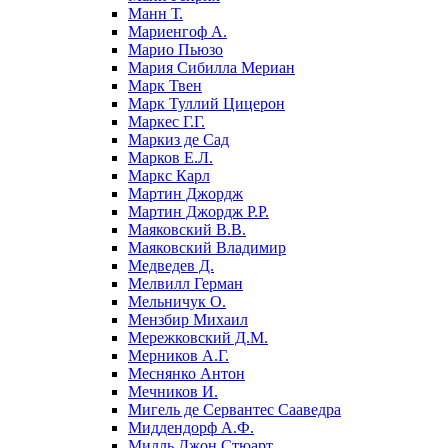
Манн Т.
Мариенгоф А.
Марио Пьюзо
Мария Сибилла Мериан
Марк Твен
Марк Туллий Цицерон
Маркес Г.Г.
Маркиз де Сад
Марков Е.Л.
Маркс Карл
Мартин Джордж
Мартин Джордж Р.Р.
Маяковский В.В.
Маяковский Владимир
Медведев Д.
Мелвилл Герман
Мельничук О.
Мензбир Михаил
Мережковский Д.М.
Мерников А.Г.
Меснянко Антон
Мечников И.
Мигель де Сервантес Сааведра
Миддендорф А.Ф.
Милль Джон Стюарт