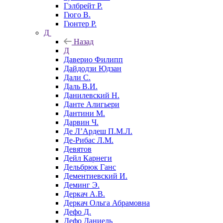
Гэлбрейт Р.
Гюго В.
Гюнтер Р.
Д
Назад
Д
Даверио Филипп
Дайдодзи Юдзан
Дали С.
Даль В.И.
Данилевский Н.
Данте Алигьери
Дантини М.
Дарвин Ч.
Де Л’Ардеш П.М.Л.
Де-Рибас Л.М.
Девятов
Дейл Карнеги
Дельбрюк Ганс
Дементиевский И.
Деминг Э.
Деркач А.В.
Деркач Ольга Абрамовна
Дефо Д.
Дефо Даниель