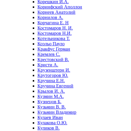
Корешкин И.А.
Коринфский Аполлон
Корнеев Анатолий
Корнилов А.
Корчагина Е. Н
Костомаров Н. И.
Костомаров Н.И.
Котельникова Т.
Коэльо Пауло
Кракфус Герман
Кремлев С.
Крестовский В.
Кристи А.
Крузенштерн И.
Крутогоров Ю.
Кручина Е.Н.
Кручина Евгений
Крылов И. А.
Кузмин М.А.
Кузнецов Б.
Кузьмин В. В.
Кузьмин Владимир
Кулаев Иван
Кулакова О.Ю.
Куликов В.