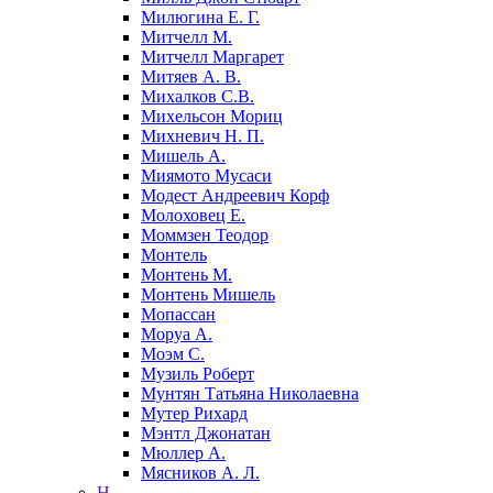
Милюгина Е. Г.
Митчелл М.
Митчелл Маргарет
Митяев А. В.
Михалков С.В.
Михельсон Мориц
Михневич Н. П.
Мишель А.
Миямото Мусаси
Модест Андреевич Корф
Молоховец Е.
Моммзен Теодор
Монтель
Монтень М.
Монтень Мишель
Мопассан
Моруа А.
Моэм С.
Музиль Роберт
Мунтян Татьяна Николаевна
Мутер Рихард
Мэнтл Джонатан
Мюллер А.
Мясников А. Л.
Н