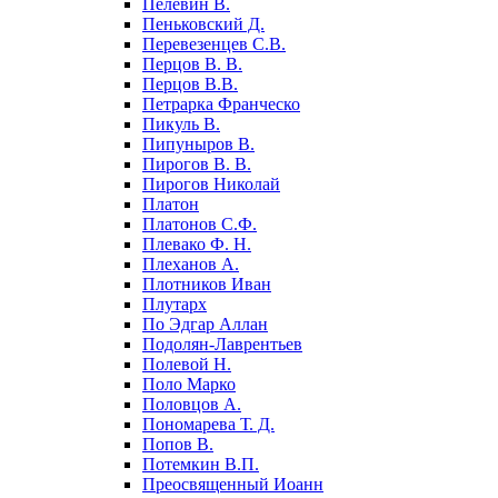
Пелевин В.
Пеньковский Д.
Перевезенцев С.В.
Перцов В. В.
Перцов В.В.
Петрарка Франческо
Пикуль В.
Пипуныров В.
Пирогов В. В.
Пирогов Николай
Платон
Платонов С.Ф.
Плевако Ф. Н.
Плеханов А.
Плотников Иван
Плутарх
По Эдгар Аллан
Подолян-Лаврентьев
Полевой Н.
Поло Марко
Половцов А.
Пономарева Т. Д.
Попов В.
Потемкин В.П.
Преосвященный Иоанн