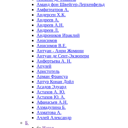
Аманд фон Швейгер-Лерхенфельд
Амфитеатров А.
Андерсен Х.К.
Андреев А.
Андреев А.Н.
Андреев Л.
Андроников Ираклий
Анисимов
Анисимов В.Е.
Антуан - Анри Жомини
Антуан де Сент-Экзюпери
Анфертьева А. Н.
Апулей
Аристотель
Арман Франсуа
Артур Конан Дойл
Асадов Эдуард
Астахов А. Ю.
Астахов Ю. А.
Афанасьев А.Н.
Ахмадулина Б.
Ахматова А.
Ачлей Александр
Б
Назад