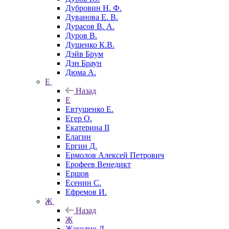
Дубровин Н. Ф.
Дуванова Е. В.
Дурасов В. А.
Дуров В.
Душенко К.В.
Дэйв Брум
Дэн Браун
Дюма А.
Е
Назад
Е
Евтушенко Е.
Егер О.
Екатерина II
Елагин
Ергин Д.
Ермолов Алексей Петрович
Ерофеев Венедикт
Ершов
Есенин С.
Ефремов И.
Ж
Назад
Ж
Жаколио Л.