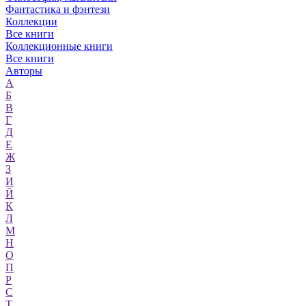
Фантастика и фэнтези
Коллекции
Все книги
Коллекционные книги
Все книги
Авторы
А
Б
В
Г
Д
Е
Ж
З
И
Й
К
Л
М
Н
О
П
Р
С
Т