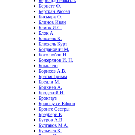
Бернардо Рафаэль
Бернетт Ф.
Бертран Рассел
Бисмарк О.
Блинов Иван
Блиох И.С.
Блок А.
Блюхель К.
Блюхель Курт
Богданович М.
Боголюбов Н.
Божерянов И. Н.
Боккаччо
Борисов А.В.
Братья Гримм
Бредли М.
Брикнер А.
Бродский И.
Брокгауз
Брокгауз и Ефрон
Бронте Сестры
Брэдбери Р.
Бугров А.В.
Булгаков М.А.
Булычев К.