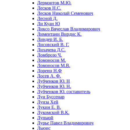
Лермонтов М.Ю.
Лесков Н.С.
Лесков Николай Семенович
Лесной Д.
Ли Куан Ю
Ликсо Вячеслав Владимирович
Лиментани Вирдис К.
Линдер И. Б.
Лисовский В. Г.
Лихачева Д.С.
Ломброзо Ч.
Ломоносов М.
Ломоносов М.В.
Лоренц Н.Ф
Лосев А. Ф.
Лубченков Ю. Н
Лубченков Ю. Н.
Лубченков Ю. составитель
Луи Буссенар
Луиза Хей
Лукин Е. В.
Лукомский В.К.
Луньюй
Лурье Павел Владимирович
Льюис