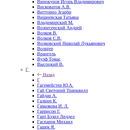
Винокуров Игорь Владимирович
Висковатов А.В.
Витторио Згарби
Вишневская Татьяна
Владимирский М.
Вознесенский Андрей
Волков В.
Волков С.В.
Волковский Николай Лукьянович
Вольтер
Врангель
Вулф Томас
Высоцкий В.
Г
Назад
Г
Гагемейстер Ю.А.
Гай Светоний Транквилл
Гайдар А.
Галкин К.
Гамазкова И. Л.
Гаррисон Г.
Гарт Бэзил Лиддел
Гаспаров Михаил
Гашек Я.