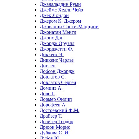
Джалаладдин Руми
Джеймс Хедли Чейз
Джек Лондон
Джером К. Джером
Джованни Санти-Маццини
Джонатан Мэнтл
Джонс Дэн
Джордж Оруэлл
Джорджетти Ф.
Диккенс Ч.
Диккенс Чарльз
Диоген
Добсон Джордж
Довлатов С.
Довлатов Сергей
Доминэ А.
Доре Г.
Дормер Филип
Дорофеев А.
Достоевский Ф.М.
Драйзер Т.
Драйзер Теодор
Дрюон Морис
Дубкова С. И.
Дубов Ю.