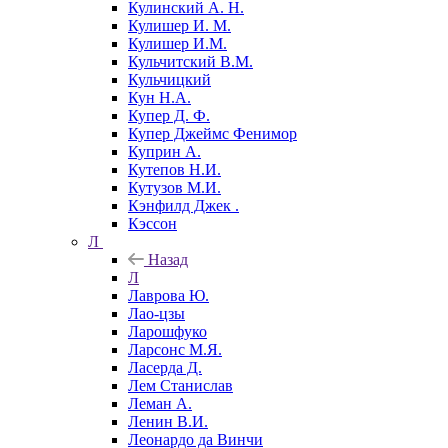
Кулинский А. Н.
Кулишер И. М.
Кулишер И.М.
Кульчитский В.М.
Кульчицкий
Кун Н.А.
Купер Д. Ф.
Купер Джеймс Фенимор
Куприн А.
Кутепов Н.И.
Кутузов М.И.
Кэнфилд Джек .
Кэссон
Л
Назад
Л
Лаврова Ю.
Лао-цзы
Ларошфуко
Ларсонс М.Я.
Ласерда Д.
Лем Станислав
Леман А.
Ленин В.И.
Леонардо да Винчи