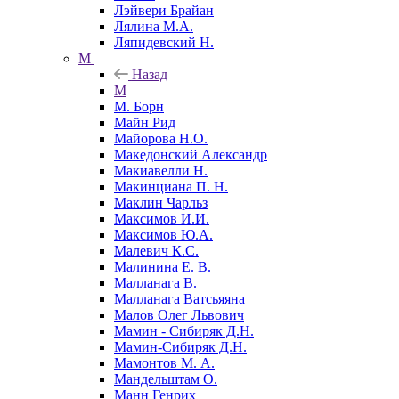
Лэйвери Брайан
Лялина М.А.
Ляпидевский Н.
М
Назад
М
М. Борн
Майн Рид
Майорова Н.О.
Македонский Александр
Макиавелли Н.
Макинциана П. Н.
Маклин Чарльз
Максимов И.И.
Максимов Ю.А.
Малевич К.С.
Малинина Е. В.
Малланага В.
Малланага Ватсьяяна
Малов Олег Львович
Мамин - Сибиряк Д.Н.
Мамин-Сибиряк Д.Н.
Мамонтов М. А.
Мандельштам О.
Манн Генрих