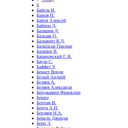
Б
Бабель И.
Бажов П.
Байов Алексей
Байрон Д.
Балашов Д.
Бальзак О.
Бальмонт К.Д.
Бальтасар Грасиан
Балязин В.
Барановский Г. В.
Бауэр С.
Баффет У.
Беккет Венди
Белый Андрей
Беляев А.
Беляев Александр
Бенджамин Франклин
Бенно
Бентам И.
Бенуа А.Н.
Бердяев Н.А.
Беркли Джордж
Берн Э.