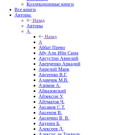
Коллекционные книги
Все книги
Авторы
Назад
Авторы
А
Назад
А
Аббат Прево
Абу Али Ибн Сина
Августин Аврелий
Аверченко Аркадий
Аврелий Марк
Авсеенко В.Г.
Адамчик М.В.
Азимов А.
Айвазовский
Айзексон У.
Айтматов Ч.
Аксаков С.Т.
Аксенов В.
Аксючиц В. В.
Акунин Б.
Алексеев Д.
Алексис де Токвиль