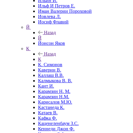
Ильин И.
Ильф И Петров Е.
Иман Валерии Пороховой
Иовлева Л.
Иосиф Флавий
Й
Назад
Й
Йонсон Яков
К
Назад
К
К. Симонов
Каверин В.
Каллаш В.В.
Калмыкова В. В.
Кант И.
Карамзин Н. М.
Карамзин Н.М.
Карисалов М.Ю.
Кастанеда К.
Катаев В.
Кафка Ф.
Каценеленбаум З.С.
Кеннеди Джон Ф.