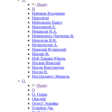
Назад
Н
Набоков Владимир
Наполеон
Небольсин Павел
Неволиной Е.
Некрасов Н.А.
Немирович-Данченко В.
Нерсесов Я.Н.
Нечволодов А.
Николай Кузанский
Ницше Ф.
Ной Харари Юваль
Носков Николай
Носов Константин
Носов Н.
Нострадамус Мишель
О
Назад
О
О. Генри
Овидий
Огюст Эскофье
Одюбон Дж.