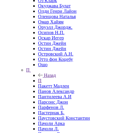
Оз Кларк
Окуджава Булат
Олди Генри Лайон
Оленцова Наталья
Омар Хайям
Оруэлл Джордж.
Осипов Н.П.
Оскар Иегер
Остин Джейн
Остин Джейн
Островский А.Н.
Отто фон Коцебу
Ошо
П
Назад
П
Пакетт Мадлен
Панов Александр
Пантилеева А.И
Парсонс Джон
Парфенов Л.
Пастернак Б.
Паустовский Константин
Пачоли Арка
Пачоли Л.