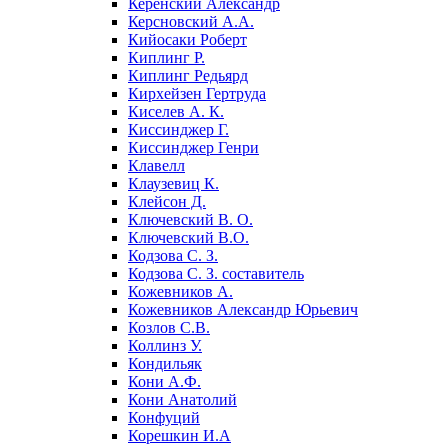
Керенский Александр
Керсновский А.А.
Кийосаки Роберт
Киплинг Р.
Киплинг Редьярд
Кирхейзен Гертруда
Киселев А. К.
Киссинджер Г.
Киссинджер Генри
Клавелл
Клаузевиц К.
Клейсон Д.
Ключевский В. О.
Ключевский В.О.
Кодзова С. З.
Кодзова С. З. составитель
Кожевников А.
Кожевников Александр Юрьевич
Козлов С.В.
Коллинз У.
Кондильяк
Кони А.Ф.
Кони Анатолий
Конфуций
Корешкин И.А