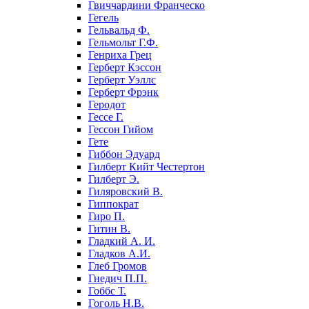
Гвиччардини Франческо
Гегель
Гельвальд Ф.
Гельмольт Г.Ф.
Генриха Грец
Герберт Кэссон
Герберт Уэллс
Герберт Фрэнк
Геродот
Гессе Г.
Гессон Гийом
Гете
Гиббон Эдуард
Гилберт Кийт Честертон
Гилберт Э.
Гиляровский В.
Гиппократ
Гиро П.
Гитин В.
Гладкий А. И.
Гладков А.И.
Глеб Громов
Гнедич П.П.
Гоббс Т.
Гоголь Н.В.