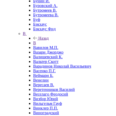
Бунин И.
Буровский А.
Бутромеев В.
Бутромеева В.
Буф
Бэкхаус
Бэкхаус Фид
В
Назад
В
Вавилов М.П.
Вазари Джорджо
Валишевский К.
Вальтер Скотт
Варадинов Николай Васильевич
Васенко П.Г.
Веймарн Б.
Венелин
Вересаев В.
Веретенников Василий
Веселаго Феодосий
Визбор Юрий
Вильгельм Гауф
Винклер П.П.
Виноградский