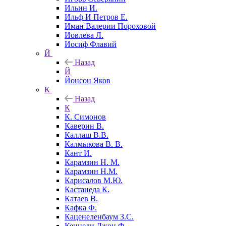
Ильин И.
Ильф И Петров Е.
Иман Валерии Пороховой
Иовлева Л.
Иосиф Флавий
Й
Назад
Й
Йонсон Яков
К
Назад
К
К. Симонов
Каверин В.
Каллаш В.В.
Калмыкова В. В.
Кант И.
Карамзин Н. М.
Карамзин Н.М.
Карисалов М.Ю.
Кастанеда К.
Катаев В.
Кафка Ф.
Каценеленбаум З.С.
Кеннеди Джон Ф.