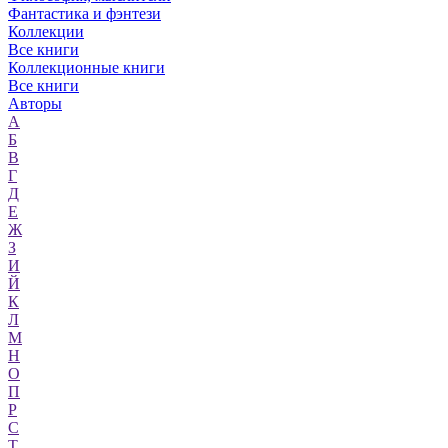
Фантастика и фэнтези
Коллекции
Все книги
Коллекционные книги
Все книги
Авторы
А
Б
В
Г
Д
Е
Ж
З
И
Й
К
Л
М
Н
О
П
Р
С
Т