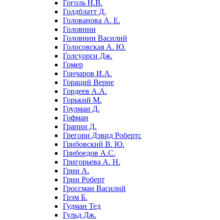
Гоголь Н.В.
Голдблатт Д.
Голованова А. Е.
Головнин
Головнин Василий
Голосовская А. Ю.
Голсуорси Дж.
Гомер
Гончаров И.А.
Гораций Верне
Гордеев А.А.
Горький М.
Гоулман Д.
Гофман
Гранин Д.
Грегори Дэвид Робертс
Грибовский В. Ю.
Грибоедов А.С.
Григорьева А. Н.
Грин А.
Грин Роберт
Гроссман Василий
Грэм Б.
Гудман Тед
Гульд Дж.