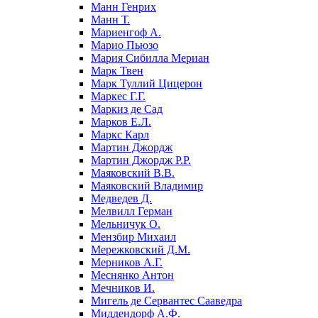
Манн Генрих
Манн Т.
Мариенгоф А.
Марио Пьюзо
Мария Сибилла Мериан
Марк Твен
Марк Туллий Цицерон
Маркес Г.Г.
Маркиз де Сад
Марков Е.Л.
Маркс Карл
Мартин Джордж
Мартин Джордж Р.Р.
Маяковский В.В.
Маяковский Владимир
Медведев Д.
Мелвилл Герман
Мельничук О.
Мензбир Михаил
Мережковский Д.М.
Мерников А.Г.
Меснянко Антон
Мечников И.
Мигель де Сервантес Сааведра
Миддендорф А.Ф.