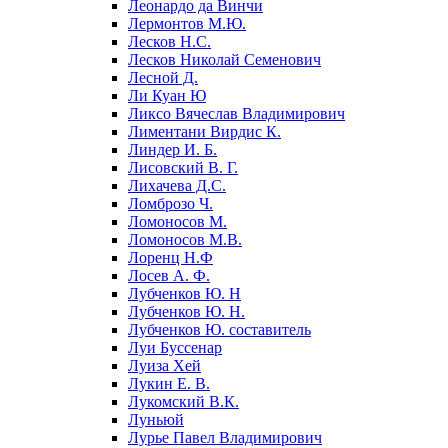
Леонардо да Винчи
Лермонтов М.Ю.
Лесков Н.С.
Лесков Николай Семенович
Лесной Д.
Ли Куан Ю
Ликсо Вячеслав Владимирович
Лиментани Вирдис К.
Линдер И. Б.
Лисовский В. Г.
Лихачева Д.С.
Ломброзо Ч.
Ломоносов М.
Ломоносов М.В.
Лоренц Н.Ф
Лосев А. Ф.
Лубченков Ю. Н
Лубченков Ю. Н.
Лубченков Ю. составитель
Луи Буссенар
Луиза Хей
Лукин Е. В.
Лукомский В.К.
Луньюй
Лурье Павел Владимирович