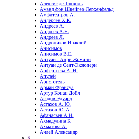
Алексис де Токвиль
Аманд фон Швейгер-Лерхенфельд
Амфитеатров А.
Андерсен Х.К.
Андреев А.
Андреев А.Н.
Андреев Л.
Андроников Ираклий
Анисимов
Анисимов В.Е.
Антуан - Анри Жомини
Антуан де Сент-Экзюпери
Анфертьева А. Н.
Апулей
Аристотель
Арман Франсуа
Артур Конан Дойл
Асадов Эдуард
Астахов А. Ю.
Астахов Ю. А.
Афанасьев А.Н.
Ахмадулина Б.
Ахматова А.
Ачлей Александр
Б