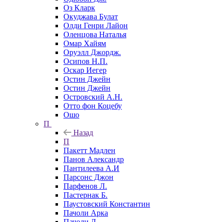
Оз Кларк
Окуджава Булат
Олди Генри Лайон
Оленцова Наталья
Омар Хайям
Оруэлл Джордж.
Осипов Н.П.
Оскар Иегер
Остин Джейн
Остин Джейн
Островский А.Н.
Отто фон Коцебу
Ошо
П
Назад
П
Пакетт Мадлен
Панов Александр
Пантилеева А.И
Парсонс Джон
Парфенов Л.
Пастернак Б.
Паустовский Константин
Пачоли Арка
Пачоли Л.