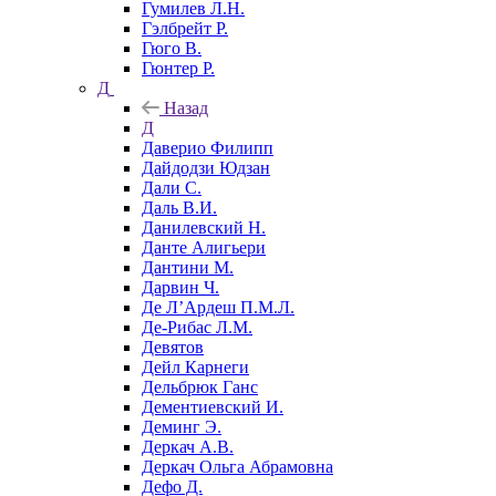
Гумилев Л.Н.
Гэлбрейт Р.
Гюго В.
Гюнтер Р.
Д
Назад
Д
Даверио Филипп
Дайдодзи Юдзан
Дали С.
Даль В.И.
Данилевский Н.
Данте Алигьери
Дантини М.
Дарвин Ч.
Де Л’Ардеш П.М.Л.
Де-Рибас Л.М.
Девятов
Дейл Карнеги
Дельбрюк Ганс
Дементиевский И.
Деминг Э.
Деркач А.В.
Деркач Ольга Абрамовна
Дефо Д.