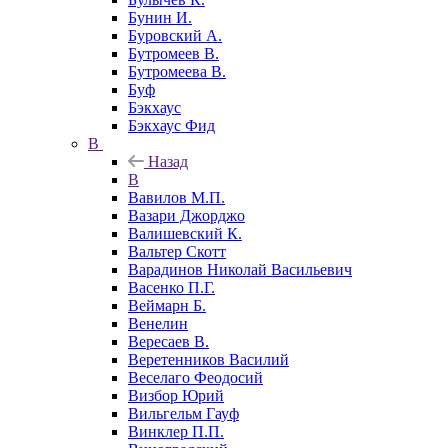
Бунин И.
Буровский А.
Бутромеев В.
Бутромеева В.
Буф
Бэкхаус
Бэкхаус Фид
В
Назад
В
Вавилов М.П.
Вазари Джорджо
Валишевский К.
Вальтер Скотт
Варадинов Николай Васильевич
Васенко П.Г.
Веймарн Б.
Венелин
Вересаев В.
Веретенников Василий
Веселаго Феодосий
Визбор Юрий
Вильгельм Гауф
Винклер П.П.