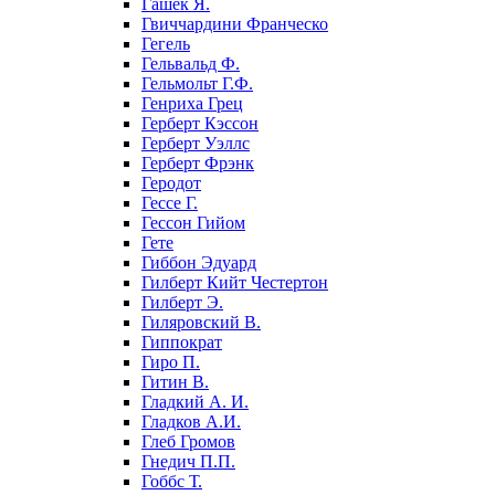
Гашек Я.
Гвиччардини Франческо
Гегель
Гельвальд Ф.
Гельмольт Г.Ф.
Генриха Грец
Герберт Кэссон
Герберт Уэллс
Герберт Фрэнк
Геродот
Гессе Г.
Гессон Гийом
Гете
Гиббон Эдуард
Гилберт Кийт Честертон
Гилберт Э.
Гиляровский В.
Гиппократ
Гиро П.
Гитин В.
Гладкий А. И.
Гладков А.И.
Глеб Громов
Гнедич П.П.
Гоббс Т.