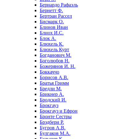
Бернардо Рафаэль
Бернетт Ф.
Бертран Рассел
Бисмарк О.
Блинов Иван
Блиох И.С.
Блок А.
Блюхель К.
Блюхель Курт
Богданович М.
Боголюбов Н.
Божерянов И. Н.
Боккаччо
Борисов А.В.
Братья Гримм
Бредли М.
Брикнер А.
Бродский И.
Брокгауз
Брокгауз и Ефрон
Бронте Сестры
Брэдбери Р.
Бугров А.В.
Булгаков М.А.
Булычев К.