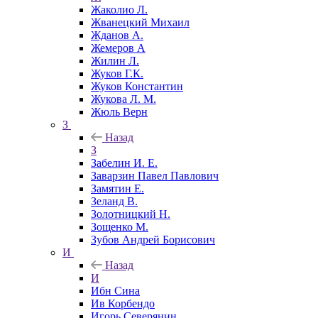
Жаколио Л.
Жванецкий Михаил
Жданов А.
Жемеров А
Жилин Л.
Жуков Г.К.
Жуков Константин
Жукова Л. М.
Жюль Верн
З
Назад
З
Забелин И. Е.
Заварзин Павел Павлович
Замятин Е.
Зеланд В.
Золотницкий Н.
Зощенко М.
Зубов Андрей Борисович
И
Назад
И
Ибн Сина
Ив Корбендо
Игорь Северянин