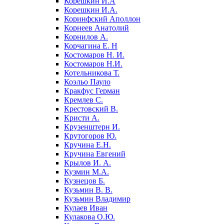
Корешкин И.А
Корешкин И.А.
Коринфский Аполлон
Корнеев Анатолий
Корнилов А.
Корчагина Е. Н
Костомаров Н. И.
Костомаров Н.И.
Котельникова Т.
Коэльо Пауло
Кракфус Герман
Кремлев С.
Крестовский В.
Кристи А.
Крузенштерн И.
Крутогоров Ю.
Кручина Е.Н.
Кручина Евгений
Крылов И. А.
Кузмин М.А.
Кузнецов Б.
Кузьмин В. В.
Кузьмин Владимир
Кулаев Иван
Кулакова О.Ю.