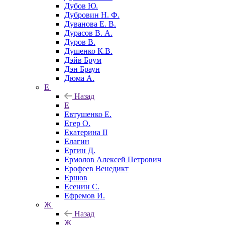
Дубов Ю.
Дубровин Н. Ф.
Дуванова Е. В.
Дурасов В. А.
Дуров В.
Душенко К.В.
Дэйв Брум
Дэн Браун
Дюма А.
Е
Назад
Е
Евтушенко Е.
Егер О.
Екатерина II
Елагин
Ергин Д.
Ермолов Алексей Петрович
Ерофеев Венедикт
Ершов
Есенин С.
Ефремов И.
Ж
Назад
Ж