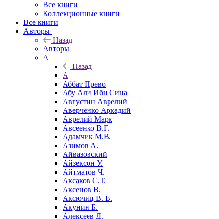
Все книги
Коллекционные книги
Все книги
Авторы
Назад
Авторы
А
Назад
А
Аббат Прево
Абу Али Ибн Сина
Августин Аврелий
Аверченко Аркадий
Аврелий Марк
Авсеенко В.Г.
Адамчик М.В.
Азимов А.
Айвазовский
Айзексон У.
Айтматов Ч.
Аксаков С.Т.
Аксенов В.
Аксючиц В. В.
Акунин Б.
Алексеев Д.