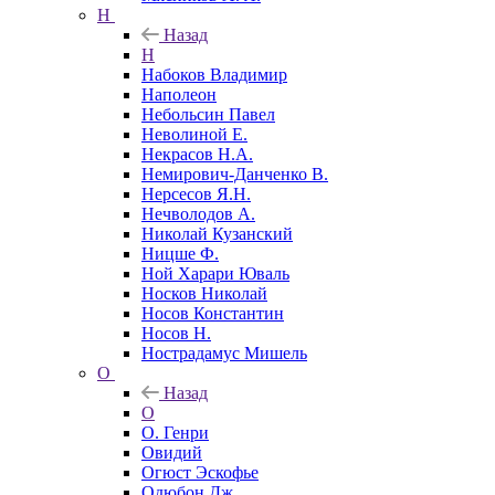
Н
Назад
Н
Набоков Владимир
Наполеон
Небольсин Павел
Неволиной Е.
Некрасов Н.А.
Немирович-Данченко В.
Нерсесов Я.Н.
Нечволодов А.
Николай Кузанский
Ницше Ф.
Ной Харари Юваль
Носков Николай
Носов Константин
Носов Н.
Нострадамус Мишель
О
Назад
О
О. Генри
Овидий
Огюст Эскофье
Одюбон Дж.