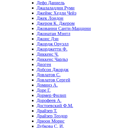
Дефо Даниель
Джалаладдин Руми
Джеймс Хедли Чейз
Джек Лондон
Джером К. Джером
Джованни Санти-Маццини
Джонатан Мэнтл
Джонс Дэн
Джордж Оруэлл
Джорджетти Ф.
Диккенс Ч.
Диккенс Чарльз
Диоген
Добсон Джордж
Довлатов С.
Довлатов Сергей
Доминэ А.
Доре Г.
Дормер Филип
Дорофеев А.
Достоевский Ф.М.
Драйзер Т.
Драйзер Теодор
Дрюон Морис
Дубкова С. И.