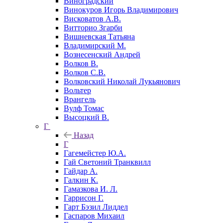
Виноградский
Винокуров Игорь Владимирович
Висковатов А.В.
Витторио Згарби
Вишневская Татьяна
Владимирский М.
Вознесенский Андрей
Волков В.
Волков С.В.
Волковский Николай Лукьянович
Вольтер
Врангель
Вулф Томас
Высоцкий В.
Г
Назад
Г
Гагемейстер Ю.А.
Гай Светоний Транквилл
Гайдар А.
Галкин К.
Гамазкова И. Л.
Гаррисон Г.
Гарт Бэзил Лиддел
Гаспаров Михаил