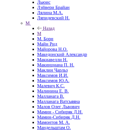
Льюис
Лэйвери Брайан
Лялина М.А.
Ляпидевский Н.
М
Назад
М
М. Борн
Майн Рид
Майорова Н.О.
Македонский Александр
Макиавелли Н.
Макинциана П. Н.
Маклин Чарльз
Максимов И.И.
Максимов Ю.А.
Малевич К.С.
Малинина Е. В.
Малланага В.
Малланага Ватсьяяна
Малов Олег Львович
Мамин - Сибиряк Д.Н.
Мамин-Сибиряк Д.Н.
Мамонтов М. А.
Мандельштам О.