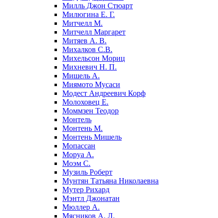
Милль Джон Стюарт
Милюгина Е. Г.
Митчелл М.
Митчелл Маргарет
Митяев А. В.
Михалков С.В.
Михельсон Мориц
Михневич Н. П.
Мишель А.
Миямото Мусаси
Модест Андреевич Корф
Молоховец Е.
Моммзен Теодор
Монтель
Монтень М.
Монтень Мишель
Мопассан
Моруа А.
Моэм С.
Музиль Роберт
Мунтян Татьяна Николаевна
Мутер Рихард
Мэнтл Джонатан
Мюллер А.
Мясников А. Л.