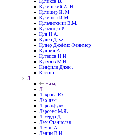
Куликов В.
Кулинский А. Н.
Кулишер И. М.
Кулишер И.М.
Кульчитский В.М.
Кульчицкий
Кун Н.А.
Купер Д. Ф.
Купер Джеймс Фенимор
Куприн А.
Кутепов Н.И.
Кутузов М.И.
Кэнфилд Джек .
Кэссон
Л
Назад
Л
Лаврова Ю.
Лао-цзы
Ларошфуко
Ларсонс М.Я.
Ласерда Д.
Лем Станислав
Леман А.
Ленин В.И.