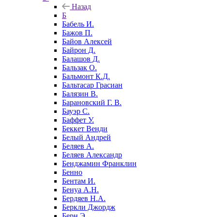
Назад
Б
Бабель И.
Бажов П.
Байов Алексей
Байрон Д.
Балашов Д.
Бальзак О.
Бальмонт К.Д.
Бальтасар Грасиан
Балязин В.
Барановский Г. В.
Бауэр С.
Баффет У.
Беккет Венди
Белый Андрей
Беляев А.
Беляев Александр
Бенджамин Франклин
Бенно
Бентам И.
Бенуа А.Н.
Бердяев Н.А.
Беркли Джордж
Берн Э.