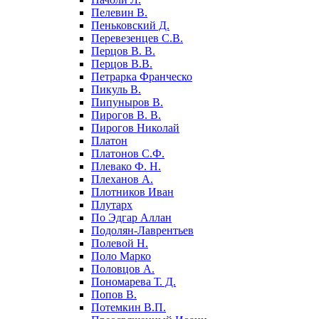
Пелевин В.
Пеньковский Д.
Перевезенцев С.В.
Перцов В. В.
Перцов В.В.
Петрарка Франческо
Пикуль В.
Пипуныров В.
Пирогов В. В.
Пирогов Николай
Платон
Платонов С.Ф.
Плевако Ф. Н.
Плеханов А.
Плотников Иван
Плутарх
По Эдгар Аллан
Подолян-Лаврентьев
Полевой Н.
Поло Марко
Половцов А.
Пономарева Т. Д.
Попов В.
Потемкин В.П.