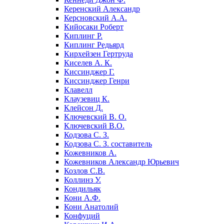
Керенский Александр
Керсновский А.А.
Кийосаки Роберт
Киплинг Р.
Киплинг Редьярд
Кирхейзен Гертруда
Киселев А. К.
Киссинджер Г.
Киссинджер Генри
Клавелл
Клаузевиц К.
Клейсон Д.
Ключевский В. О.
Ключевский В.О.
Кодзова С. З.
Кодзова С. З. составитель
Кожевников А.
Кожевников Александр Юрьевич
Козлов С.В.
Коллинз У.
Кондильяк
Кони А.Ф.
Кони Анатолий
Конфуций